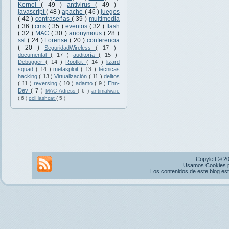
Kernel
( 49 )
antivirus
( 49 )
javascript
( 48 )
apache
( 46 )
juegos
( 42 )
contraseñas
( 39 )
multimedia
( 36 )
cms
( 35 )
eventos
( 32 )
flash
( 32 )
MAC
( 30 )
anonymous
( 28 )
ssl
( 24 )
Forense
( 20 )
conferencia
( 20 )
SeguridadWireless
( 17 )
documental
( 17 )
auditoría
( 15 )
Debugger
( 14 )
Rootkit
( 14 )
lizard
squad
( 14 )
metasploit
( 13 )
técnicas
hacking
( 13 )
Virtualización
( 11 )
delitos
( 11 )
reversing
( 10 )
adamo
( 9 )
Ehn-
Dev
( 7 )
MAC Adress
( 6 )
antimalware
( 6 )
oclHashcat
( 5 )
Copyleft © 2
Usamos Cookies pr
Los contenidos de este blog es