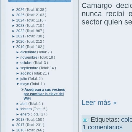
Camargo decid
►
2026
(Total: 6138 )
nunca recibí 
►
2025
(Total: 2103 )
sector quien s
►
2024
(Total: 1110 )
►
2023
(Total: 710 )
►
2022
(Total: 967 )
►
2021
(Total: 730 )
►
2020
(Total: 212 )
▼
2019
(Total: 102 )
►
diciembre
(Total: 7 )
►
noviembre
(Total: 18 )
►
octubre
(Total: 3 )
►
septiembre
(Total: 14 )
►
agosto
(Total: 21 )
►
julio
(Total: 5 )
▼
mayo
(Total: 1 )
Apedrean a sus vecinos
por cambiar la clave del
WiFi
Leer más »
►
abril
(Total: 1 )
►
febrero
(Total: 5 )
►
enero
(Total: 27 )
Etiquetas:
col
►
2018
(Total: 150 )
►
2017
(Total: 231 )
1 comentarios
►
2016
(Total: 266 )