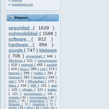
voidnull
lynksthings.com
Etiquetas
seguridad
( 1629 )
vulnerabilidad
( 1588 )
software
( 912 )
hardware
( 856 )
google
( 747 )
Malware
( 708 )
privacidad
( 646 )
Windows
( 521 )
ransomware
( 518 )
android
( 455 )
exploit
( 419 )
linux
( 390 )
cve
( 374 )
tutorial
( 299 )
nvidia
( 291 )
manual
( 282 )
hacking
( 244 )
ssd
( 174 )
WhatsApp
( 173 )
ddos
( 134 )
Wifi
( 131 )
app
( 126 )
cifrado
( 121 )
twitter
( 121 )
programación
( 105 )
youtube
( 82 )
herramientas
( 80 )
firefox
( 76 )
Networking
( 73 )
firmware
( 73 )
sysadmin
( 72 )
adobe
( 65 )
office
( 62 )
hack
( 51 )