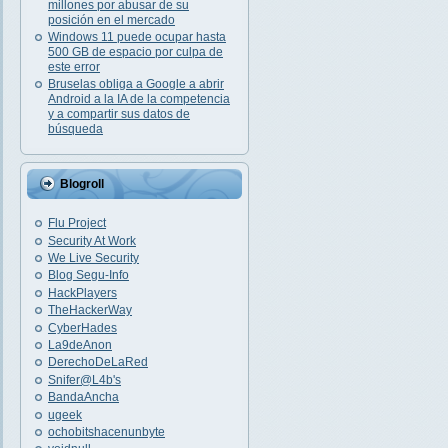
millones por abusar de su
posición en el mercado
Windows 11 puede ocupar hasta
500 GB de espacio por culpa de
este error
Bruselas obliga a Google a abrir
Android a la IA de la competencia
y a compartir sus datos de
búsqueda
Blogroll
Flu Project
Security At Work
We Live Security
Blog Segu-Info
HackPlayers
TheHackerWay
CyberHades
La9deAnon
DerechoDeLaRed
Snifer@L4b's
BandaAncha
ugeek
ochobitshacenunbyte