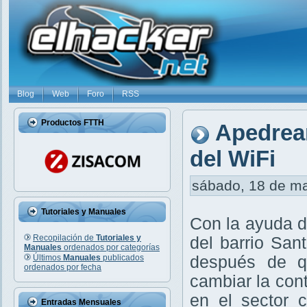
Blog
Web
Foro
RSS
Productos FTTH
Apedrean
del WiFi
sábado, 18 de ma
Tutoriales y Manuales
Con la ayuda d
Recopilación de
Tutoriales y
del barrio Sa
Manuales
ordenados por categorías
Últimos
Manuales
publicados
después de qu
ordenados por fecha
cambiar la con
en el sector
Entradas Mensuales