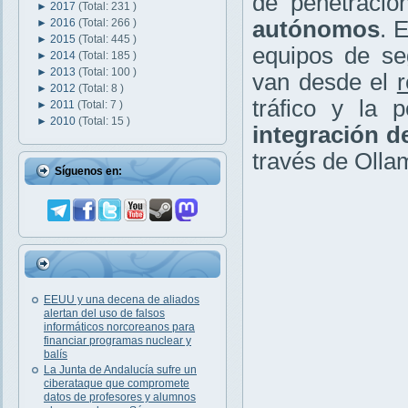
de penetraci
►
2017
(Total: 231 )
►
2016
(Total: 266 )
autónomos
. 
►
2015
(Total: 445 )
equipos de se
►
2014
(Total: 185 )
►
2013
(Total: 100 )
van desde el
r
►
2012
(Total: 8 )
tráfico y la p
►
2011
(Total: 7 )
►
2010
(Total: 15 )
integración d
través de Olla
Síguenos en:
EEUU y una decena de aliados
alertan del uso de falsos
informáticos norcoreanos para
financiar programas nuclear y
balís
La Junta de Andalucía sufre un
ciberataque que compromete
datos de profesores y alumnos