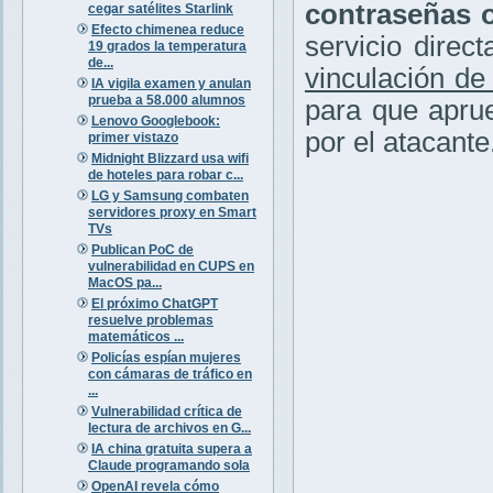
contraseñas o
cegar satélites Starlink
Efecto chimenea reduce
servicio direc
19 grados la temperatura
de...
vinculación de 
IA vigila examen y anulan
prueba a 58.000 alumnos
para que aprue
Lenovo Googlebook:
por el atacante
primer vistazo
Midnight Blizzard usa wifi
de hoteles para robar c...
LG y Samsung combaten
servidores proxy en Smart
TVs
Publican PoC de
vulnerabilidad en CUPS en
MacOS pa...
El próximo ChatGPT
resuelve problemas
matemáticos ...
Policías espían mujeres
con cámaras de tráfico en
...
Vulnerabilidad crítica de
lectura de archivos en G...
IA china gratuita supera a
Claude programando sola
OpenAI revela cómo