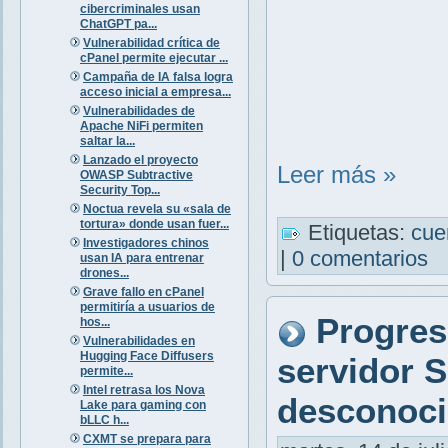
cibercriminales usan
ChatGPT pa...
Vulnerabilidad crítica de
cPanel permite ejecutar ...
Campaña de IA falsa logra
acceso inicial a empresa...
Vulnerabilidades de
Apache NiFi permiten
saltar la...
Lanzado el proyecto
Leer más »
OWASP Subtractive
Security Top...
Noctua revela su «sala de
tortura» donde usan fuer...
Etiquetas:
cue
Investigadores chinos
|
0 comentarios
usan IA para entrenar
drones...
Grave fallo en cPanel
permitiría a usuarios de
Progres
hos...
Vulnerabilidades en
Hugging Face Diffusers
servidor 
permite...
Intel retrasa los Nova
desconoc
Lake para gaming con
bLLC h...
CXMT se prepara para