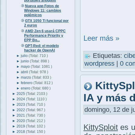
portátiles antiguos
Nueva app Fotos de
Windows 11: cambios
polémicos
GTX 1050 Ti funcional por
2 euros
AMD Zen 6 usará CPPC
Performance Priority y
Leer más »
EPP Bo...
GPT-Red: el modelo
hacker de OpenAI
Etiquetas:
cib
►
julio
(Total: 710 )
►
junio
(Total: 898 )
wordpress
|
0 co
►
mayo
(Total: 1081 )
►
abril
(Total: 978 )
►
marzo
(Total: 833 )
KittySp
►
febrero
(Total: 812 )
►
enero
(Total: 680 )
►
2025
(Total: 2103 )
IA y más 
►
2024
(Total: 1110 )
►
2023
(Total: 710 )
domingo, 12 de ju
►
2022
(Total: 967 )
►
2021
(Total: 730 )
►
2020
(Total: 212 )
KittySploit
es u
►
2019
(Total: 102 )
►
2018
(Total: 150 )