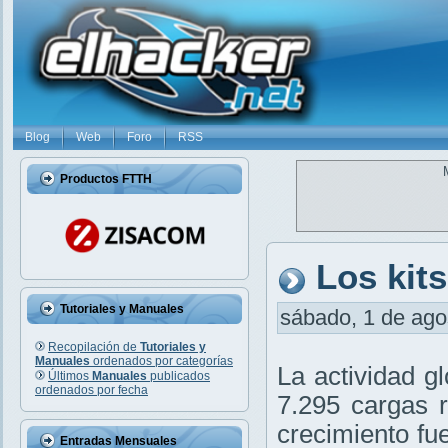
Blog
Web
Foro
RSS
Productos FTTH
Los kit
Tutoriales y Manuales
sábado, 1 de agos
Recopilación de
Tutoriales y
Manuales
ordenados por categorías
La actividad g
Últimos
Manuales
publicados
ordenados por fecha
7.295 cargas r
crecimiento fu
Entradas Mensuales