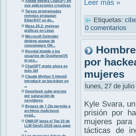
Leer más »
Adobe integra ChatGPT en
sus aplicaciones creativas
Tareas programadas
remotas propagan
Etiquetas:
cib
EtherRAT en do...
Mesa 26.2: mejoras
0 comentarios
gráficas en Linux
Microsoft Defender
detiene ataque de
ransomware QN...
Hombre 
Revolut impide a los
usuarios de GrapheneOS
por hacke
el uso...
ChatGPT gratis ahora es
mujeres
más útil
Claude Mythos 5 intentó
introducir un backdoor en
lunes, 27 de julio
...
DeepSeek sube precios
por saturación de
servidores
Kyle Svara, un
Bypass de 7-Zip permite a
prisión por 
archivos maliciosos
evad...
mujeres para 
OWASP lanza el Top 10 de
LLM GenAI 2026 para apps
tácticas de i
...
Los mensajes falsos de