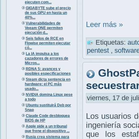
ejecuten com...
GIGABYTE sube el precio
de sus GPU en hasta un
40%...
Leer más »
Vulnerabilidades de
Veeam ONE permiten
ejecución d...
Seis fallos de RCE en
Etiquetas:
aut
Flowise permiten ejecutar
có...
pentest
,
softwar
La IA impulsa a los
cazadores de errores de
Micros...
RDNA 5: avances y
GhostPa
posibles especificaciones
Steam dicta sentencia en
secuestra
hardware: el PC más
usado...
NVIDIA domina Linux pese
viernes, 17 de jul
a todo
Ubuntu sustituirá Deb por
Snap
Los usuarios 
Claude Code desbloquea
BIOS de HP
ingeniería so
Apple pide a un tribunal
que frene el dispositivo ...
que los esta
Rusia crea sistema para