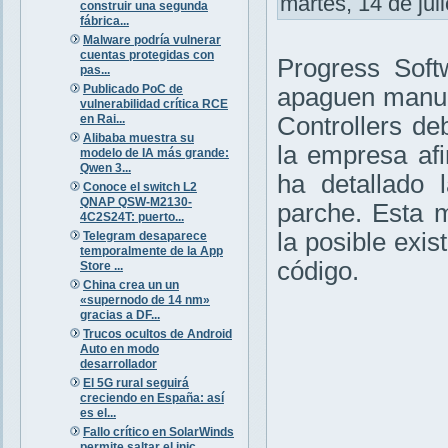
martes, 14 de jul
construir una segunda
fábrica...
Malware podría vulnerar
cuentas protegidas con
Progress Soft
pas...
Publicado PoC de
apaguen manua
vulnerabilidad crítica RCE
en Rai...
Controllers d
Alibaba muestra su
la empresa af
modelo de IA más grande:
Qwen 3...
ha detallado 
Conoce el switch L2
QNAP QSW-M2130-
parche. Esta 
4C2S24T: puerto...
la posible exi
Telegram desaparece
temporalmente de la App
código.
Store ...
China crea un un
«supernodo de 14 nm»
gracias a DF...
Trucos ocultos de Android
Auto en modo
desarrollador
El 5G rural seguirá
creciendo en España: así
es el...
Fallo crítico en SolarWinds
permite saltar el inic...