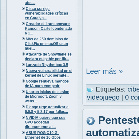
afec...
Cisco corrige
vulnerabilidades críticas
en Catalys...
Creador del ransomware
Ransom Cartel condenado
a 1...
Más de 250 dominios de
ClickFix en macOS usan
huel...
Atacante de Snowflake se
declara culpable por filt...
Lanzado Rhythmbox 3.5
Leer más »
Nueva vulnerabilidad en el
kernel de Linux permite...
Google renueva mandos
de IA para competir
Etiquetas:
cib
Usaron inicios de sesión
videojuego
|
0 co
de Microsoft, Zoom y
webs...
Django urge actualizar a
6.0.8 y 5.2.17 por fallos...
Pentest
NVIDIA quiere que sus
GPU accedan
directamente a l...
automatiz
ASUS ROG C10 G:
Ethernet de 10 Gbps