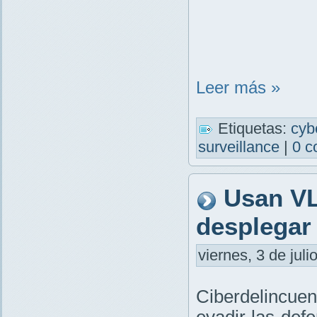
Leer más »
Etiquetas:
cyb
surveillance
|
0 c
Usan VLC
desplegar
viernes, 3 de juli
Ciberdelincue
evadir las def