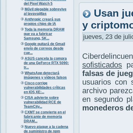
del Pixel Watch 5
Móvil plegable sobrevive
Usan ju
al lavavajillas
Anthropic creará sus
y criptom
propios chips de IA
Toda la memoria DRAM
que va a fabricar
jueves, 23 de jul
Samsung, SK...
Google quitará de Gmail
envío de correos desde
cue...
Ciberdelincue
ASUS cancela la compra
sofisticados
pa
de una GeForce RTX 5090:
tr...
falsas de jue
WhatsApp detectará
imágenes y vídeos falsos
usuarios con s
Cisco corrige
vulnerabilidades críticas
archivo parezc
en IOS XE:...
en segundo p
CISA advierte sobre
vulnerabilidad RCE de
monederos de
TeamCity...
CXMT se convierte en el
fabricante de memoria
DRAM...
Nuevo ataque a la cadena
de suministro de npm