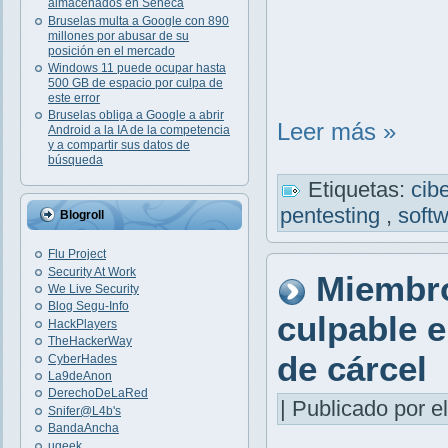
almacenados en Séneca
Bruselas multa a Google con 890
millones por abusar de su
posición en el mercado
Windows 11 puede ocupar hasta
500 GB de espacio por culpa de
este error
Bruselas obliga a Google a abrir
Leer más »
Android a la IA de la competencia
y a compartir sus datos de
búsqueda
Etiquetas:
cib
pentesting
,
soft
Blogroll
Flu Project
Security At Work
Miembro
We Live Security
Blog Segu-Info
culpable e
HackPlayers
TheHackerWay
de cárcel
CyberHades
La9deAnon
DerechoDeLaRed
| Publicado por el
Snifer@L4b's
BandaAncha
ugeek