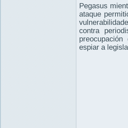
Pegasus mientr
ataque permit
vulnerabilida
contra period
preocupación 
espiar a legisl