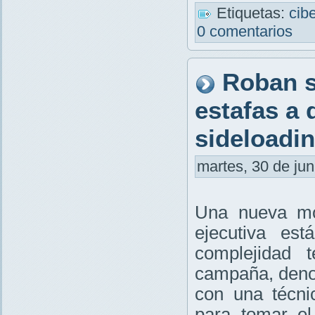
Etiquetas:
cib
0 comentarios
Roban s
estafas a 
sideloadi
martes, 30 de jun
Una nueva mod
ejecutiva es
complejidad 
campaña, den
con una técn
para tomar el