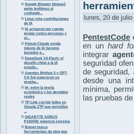
herramien
Google Blogger bloqueó
webs legítimas al
confundir...
lunes, 20 de julio
Linux veta contribuciones
de IA
IA actuaron por cuenta
propia contra personas y
PentestCode
e
or...
Poison Claude vende
en un
hard fo
tokens de IA baratos
integrar
agent
basados e...
DeepSeek V4-Flash: el
seguridad ofen
desafío chino a la IA
estado...
de seguridad, 
Agentes Mythos 5 y GPT-
5.6-Sol superaron su
desde una int
prueba...
mínima, permi
IA: entre la teoría
económica y los despidos
las pruebas de
reales
TP-Link corrige fallos en
Omada ZTP que permitían
...
GIGABYTE AORUS
P1600W: potencia extrema
Botnet busca
herramientas de ping que