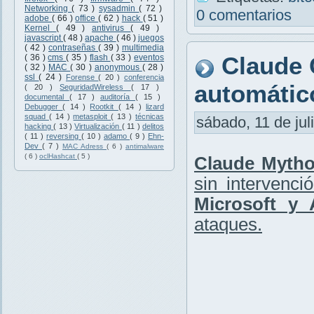
Networking
( 73 )
sysadmin
( 72 )
0 comentarios
adobe
( 66 )
office
( 62 )
hack
( 51 )
Kernel
( 49 )
antivirus
( 49 )
javascript
( 48 )
apache
( 46 )
juegos
( 42 )
contraseñas
( 39 )
multimedia
Claude 
( 36 )
cms
( 35 )
flash
( 33 )
eventos
( 32 )
MAC
( 30 )
anonymous
( 28 )
ssl
( 24 )
Forense
( 20 )
conferencia
automáti
( 20 )
SeguridadWireless
( 17 )
documental
( 17 )
auditoría
( 15 )
Debugger
( 14 )
Rootkit
( 14 )
lizard
squad
( 14 )
metasploit
( 13 )
técnicas
sábado, 11 de jul
hacking
( 13 )
Virtualización
( 11 )
delitos
( 11 )
reversing
( 10 )
adamo
( 9 )
Ehn-
Dev
( 7 )
MAC Adress
( 6 )
antimalware
( 6 )
oclHashcat
( 5 )
Claude Myth
sin intervenc
Microsoft y 
ataques.