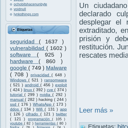
Un ciudadano
ochobitshacenunbyte
voidnull
declarado cu
lynksthings.com
desplegar el
extraditado, 
Etiquetas
prisión y de
seguridad
( 1637 )
restitución. J
vulnerabilidad
( 1602 )
rescates median
software
( 925 )
hardware
( 860 )
google
( 749 )
Malware
( 708 )
privacidad
( 648 )
Windows
( 521 )
ransomware
( 521 )
android
( 456 )
exploit
( 424 )
linux
( 392 )
cve
( 374 )
tutorial
( 299 )
nvidia
( 292 )
manual
( 282 )
hacking
( 244 )
ssd
( 176 )
WhatsApp
( 173 )
Leer más »
ddos
( 134 )
Wifi
( 131 )
app
( 126 )
cifrado
( 121 )
twitter
( 121 )
programación
( 105 )
youtube
( 82 )
herramientas
( 80 )
Etiquetas:
bit
firefox
( 76 )
firmware
( 74 )