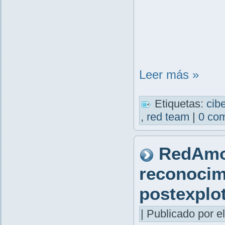
Leer más »
Etiquetas:
cib
,
red team
|
0 com
RedAmo
reconocim
postexplo
| Publicado por el