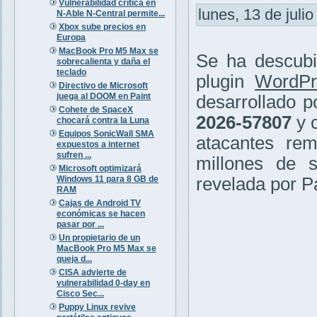
Vulnerabilidad crítica en
lunes, 13 de julio
N-Able N-Central permite...
Xbox sube precios en
Europa
MacBook Pro M5 Max se
Se ha descubie
sobrecalienta y daña el
teclado
plugin
WordPr
Directivo de Microsoft
juega al DOOM en Paint
desarrollado 
Cohete de SpaceX
2026-57807
y 
chocará contra la Luna
Equipos SonicWall SMA
atacantes re
expuestos a internet
sufren ...
millones de s
Microsoft optimizará
Windows 11 para 8 GB de
revelada por Pa
RAM
Cajas de Android TV
económicas se hacen
pasar por ...
Un propietario de un
MacBook Pro M5 Max se
queja d...
CISA advierte de
vulnerabilidad 0-day en
Cisco Sec...
Puppy Linux revive