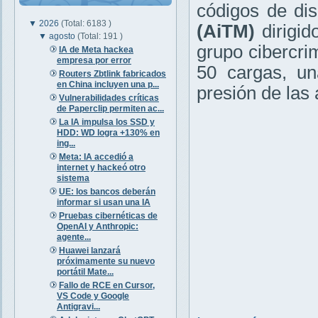
códigos de dis
▼
2026
(Total: 6183 )
(AiTM)
dirigid
▼
agosto
(Total: 191 )
grupo cibercri
IA de Meta hackea
empresa por error
50 cargas, un
Routers Zbtlink fabricados
en China incluyen una p...
presión de las 
Vulnerabilidades críticas
de Paperclip permiten ac...
La IA impulsa los SSD y
HDD: WD logra +130% en
ing...
Meta: IA accedió a
internet y hackeó otro
sistema
UE: los bancos deberán
informar si usan una IA
Pruebas cibernéticas de
OpenAI y Anthropic:
agente...
Huawei lanzará
próximamente su nuevo
portátil Mate...
Fallo de RCE en Cursor,
VS Code y Google
Antigravi...