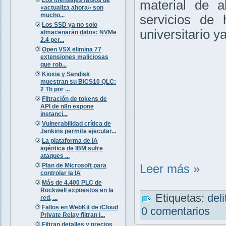
material de a
«actualiza ahora» son
mucho...
servicios de 
Los SSD ya no solo
universitario 
almacenarán datos: NVMe
2.4 per...
Open VSX elimina 77
extensiones maliciosas
que rob...
Kioxia y Sandisk
muestran su BiCS10 QLC:
2 Tb por ...
Filtración de tokens de
API de n8n expone
instanci...
Vulnerabilidad crítica de
Jenkins permite ejecutar...
La plataforma de IA
agéntica de IBM sufre
ataques ...
Plan de Microsoft para
Leer más »
controlar la IA
Más de 4.400 PLC de
Rockwell expuestos en la
Etiquetas:
del
red, ...
Fallos en WebKit de iCloud
0 comentarios
Private Relay filtran I...
Filtran detalles y precios