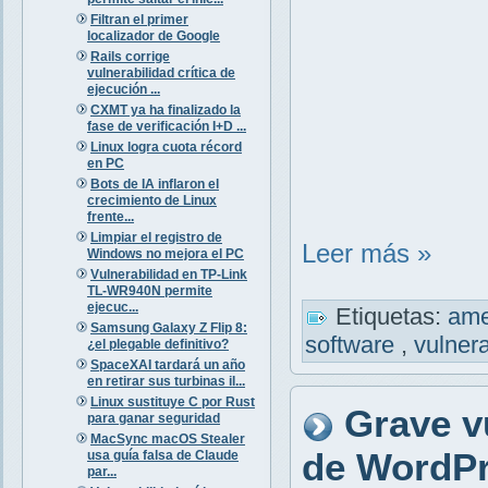
Filtran el primer
localizador de Google
Rails corrige
vulnerabilidad crítica de
ejecución ...
CXMT ya ha finalizado la
fase de verificación I+D ...
Linux logra cuota récord
en PC
Bots de IA inflaron el
crecimiento de Linux
frente...
Limpiar el registro de
Leer más »
Windows no mejora el PC
Vulnerabilidad en TP-Link
TL-WR940N permite
ejecuc...
Etiquetas:
am
Samsung Galaxy Z Flip 8:
software
,
vulner
¿el plegable definitivo?
SpaceXAI tardará un año
en retirar sus turbinas il...
Linux sustituye C por Rust
Grave v
para ganar seguridad
MacSync macOS Stealer
de WordPre
usa guía falsa de Claude
par...