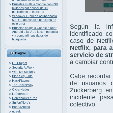
Bruselas multa a Google con 890
millones por abusar de su
posición en el mercado
Windows 11 puede ocupar hasta
500 GB de espacio por culpa de
este error
Según la in
Bruselas obliga a Google a abrir
Android a la IA de la competencia
identificado 
y a compartir sus datos de
caso de Netfli
búsqueda
Netflix, para 
servicio de s
Blogroll
a cambiar cont
Flu Project
Security At Work
We Live Security
Cabe recordar
Blog Segu-Info
HackPlayers
de usuarios 
TheHackerWay
Zuckerberg en
CyberHades
La9deAnon
incidente pas
DerechoDeLaRed
Snifer@L4b's
colectivo.
BandaAncha
ugeek