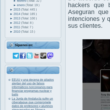
►
febrero
(Total: 32 )
hackers que b
►
enero
(Total: 19 )
►
2015
(Total: 445 )
Aseguran que 
►
2014
(Total: 185 )
intenciones y q
►
2013
(Total: 100 )
►
2012
(Total: 8 )
sus clientes.
►
2011
(Total: 7 )
►
2010
(Total: 15 )
Síguenos en:
EEUU y una decena de aliados
alertan del uso de falsos
informáticos norcoreanos para
financiar programas nuclear y
balís
La Junta de Andalucía sufre un
ciberataque que compromete
datos de profesores y alumnos
almacenados en Séneca