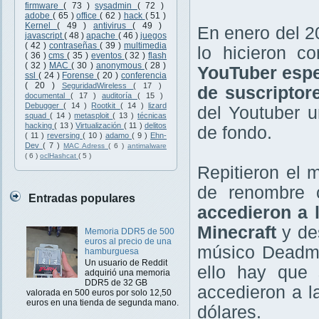
firmware
( 73 )
sysadmin
( 72 )
adobe
( 65 )
office
( 62 )
hack
( 51 )
Kernel
( 49 )
antivirus
( 49 )
En enero del 20
javascript
( 48 )
apache
( 46 )
juegos
( 42 )
contraseñas
( 39 )
multimedia
lo hicieron c
( 36 )
cms
( 35 )
eventos
( 32 )
flash
( 32 )
MAC
( 30 )
anonymous
( 28 )
YouTuber espe
ssl
( 24 )
Forense
( 20 )
conferencia
( 20 )
SeguridadWireless
( 17 )
de suscriptor
documental
( 17 )
auditoría
( 15 )
Debugger
( 14 )
Rootkit
( 14 )
lizard
del Youtuber 
squad
( 14 )
metasploit
( 13 )
técnicas
hacking
( 13 )
Virtualización
( 11 )
delitos
de fondo.
( 11 )
reversing
( 10 )
adamo
( 9 )
Ehn-
Dev
( 7 )
MAC Adress
( 6 )
antimalware
( 6 )
oclHashcat
( 5 )
Repitieron el
de renombre
Entradas populares
accedieron a 
Minecraft
y de
Memoria DDR5 de 500
euros al precio de una
músico Deadma
hamburguesa
Un usuario de Reddit
ello hay que
adquirió una memoria
DDR5 de 32 GB
accedieron a l
valorada en 500 euros por solo 12,50
euros en una tienda de segunda mano.
dólares.