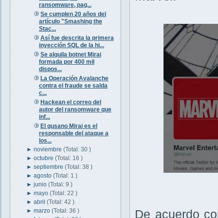
ransomware, pag...
Se cumplen 20 años del
artículo "Smashing the
Stac...
Así fue descrita la primera
inyección SQL de la hi...
Se alquila botnet Mirai
formada por 400 mil
dispos...
La Operación Avalanche
contra el fraude se salda
c...
Hackean el correo del
autor del ransomware que
inf...
El gusano Mirai es el
responsable del ataque a
los...
►
noviembre
(Total: 30 )
►
octubre
(Total: 16 )
►
septiembre
(Total: 38 )
►
agosto
(Total: 1 )
►
junio
(Total: 9 )
►
mayo
(Total: 22 )
►
abril
(Total: 42 )
►
marzo
(Total: 36 )
De acuerdo con