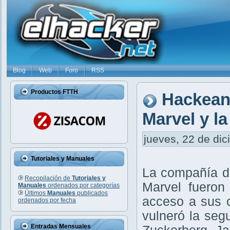
Blog
Web
Foro
RSS
Productos FTTH
Hackean 
Marvel y l
jueves, 22 de dic
Tutoriales y Manuales
La compañía de
Recopilación de
Tutoriales y
Marvel fueron
Manuales
ordenados por categorías
Últimos
Manuales
publicados
acceso a sus 
ordenados por fecha
vulneró la seg
Entradas Mensuales