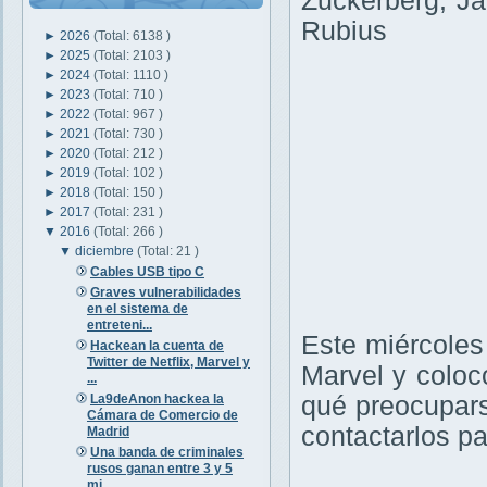
Zuckerberg, Ja
Rubius
►
2026
(Total: 6138 )
►
2025
(Total: 2103 )
►
2024
(Total: 1110 )
►
2023
(Total: 710 )
►
2022
(Total: 967 )
►
2021
(Total: 730 )
►
2020
(Total: 212 )
►
2019
(Total: 102 )
►
2018
(Total: 150 )
►
2017
(Total: 231 )
▼
2016
(Total: 266 )
▼
diciembre
(Total: 21 )
Cables USB tipo C
Graves vulnerabilidades
en el sistema de
entreteni...
Este miércole
Hackean la cuenta de
Twitter de Netflix, Marvel y
Marvel y coloc
...
La9deAnon hackea la
qué preocupars
Cámara de Comercio de
contactarlos pa
Madrid
Una banda de criminales
rusos ganan entre 3 y 5
mi...