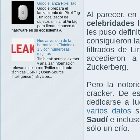
Google lanza Pixel Tag
Google prepara el
Al parecer, en
lanzamiento de Pixel Tag
, un localizador de
celebridades 
objetos similar al AirTag
para llenar el hueco de
les puso defin
hardware en su ecosistema A...
consiguieron l
Nueva versión de la
herramienta Tinfoleak
filtrados de L
1.5 con numerosas
mejoras
accedieron a
Tinfoleak permite extraer
y analizar información
Zuckerberg.
relevante de la red Twitter mediante
técnicas OSINT ( Open-Source
Intelligence ). Si ya pe...
Pero la notor
cracker. De e
dedicarse a l
varios datos
so
Saudí
e inclus
sólo un crío.