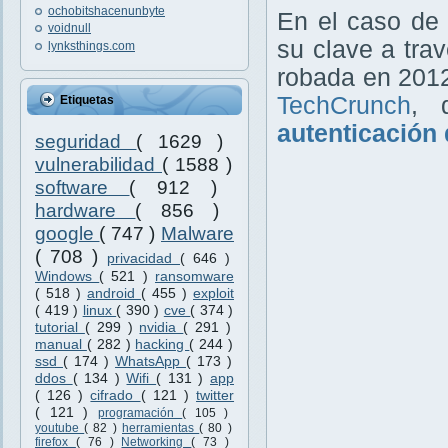
ochobitshacenunbyte
En el caso de
voidnull
su clave a trav
lynksthings.com
robada en 2012
TechCrunch
, 
Etiquetas
autenticación 
seguridad
( 1629 )
vulnerabilidad
( 1588 )
software
( 912 )
hardware
( 856 )
google
( 747 )
Malware
( 708 )
privacidad
( 646 )
Windows
( 521 )
ransomware
( 518 )
android
( 455 )
exploit
( 419 )
linux
( 390 )
cve
( 374 )
tutorial
( 299 )
nvidia
( 291 )
manual
( 282 )
hacking
( 244 )
ssd
( 174 )
WhatsApp
( 173 )
ddos
( 134 )
Wifi
( 131 )
app
( 126 )
cifrado
( 121 )
twitter
( 121 )
programación
( 105 )
youtube
( 82 )
herramientas
( 80 )
firefox
( 76 )
Networking
( 73 )