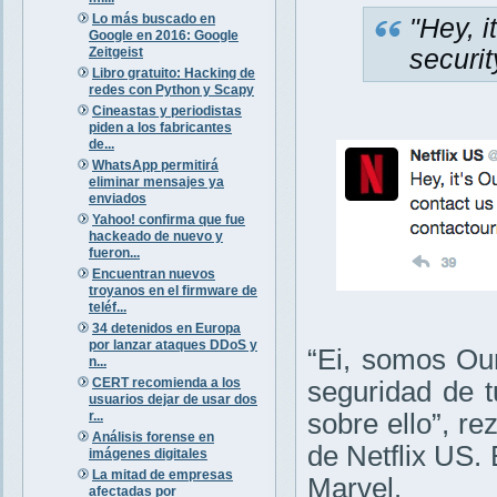
Lo más buscado en
"Hey, i
Google en 2016: Google
Zeitgeist
securit
Libro gratuito: Hacking de
redes con Python y Scapy
Cineastas y periodistas
piden a los fabricantes
de...
WhatsApp permitirá
eliminar mensajes ya
enviados
Yahoo! confirma que fue
hackeado de nuevo y
fueron...
Encuentran nuevos
troyanos en el firmware de
teléf...
34 detenidos en Europa
por lanzar ataques DDoS y
“Ei, somos Ou
n...
CERT recomienda a los
seguridad de t
usuarios dejar de usar dos
r...
sobre ello”, re
Análisis forense en
de Netflix US.
imágenes digitales
La mitad de empresas
Marvel.
afectadas por