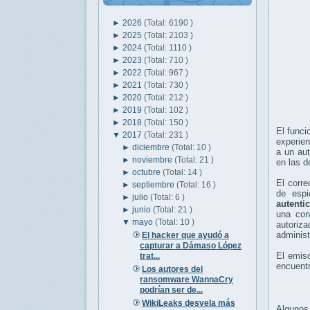
►
2026
(Total: 6190 )
►
2025
(Total: 2103 )
►
2024
(Total: 1110 )
►
2023
(Total: 710 )
►
2022
(Total: 967 )
►
2021
(Total: 730 )
►
2020
(Total: 212 )
►
2019
(Total: 102 )
►
2018
(Total: 150 )
El func
▼
2017
(Total: 231 )
experien
►
diciembre
(Total: 10 )
a un au
►
noviembre
(Total: 21 )
en las d
►
octubre
(Total: 14 )
El corre
►
septiembre
(Total: 16 )
de espi
►
julio
(Total: 6 )
autenti
►
junio
(Total: 21 )
una con
▼
mayo
(Total: 10 )
autoriza
administ
El hacker que ayudó a
capturar a Dámaso López
El emiso
trat...
encuent
Los autores del
ransomware WannaCry
podrían ser de...
WikiLeaks desvela más
Algunos 