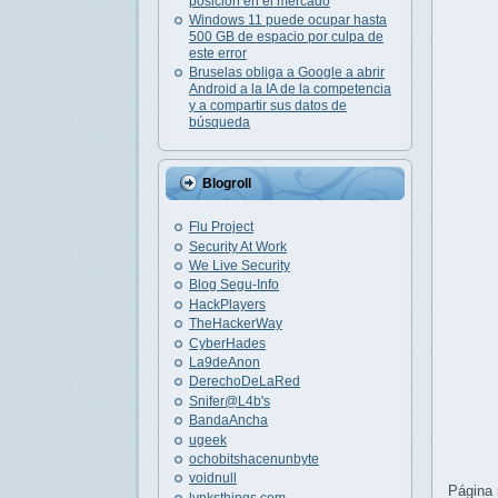
posición en el mercado
Windows 11 puede ocupar hasta
500 GB de espacio por culpa de
este error
Bruselas obliga a Google a abrir
Android a la IA de la competencia
y a compartir sus datos de
búsqueda
Blogroll
Flu Project
Security At Work
We Live Security
Blog Segu-Info
HackPlayers
TheHackerWay
CyberHades
La9deAnon
DerechoDeLaRed
Snifer@L4b's
BandaAncha
ugeek
ochobitshacenunbyte
voidnull
Página m
lynksthings.com