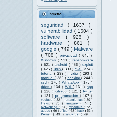
Etiquetas
seguridad
( 1637 )
vulnerabilidad
( 1604 )
software
( 928 )
hardware
( 861 )
google
( 749 )
Malware
( 708 )
privacidad
( 648 )
Windows
( 521 )
ransomware
( 521 )
android
( 456 )
exploit
( 425 )
linux
( 393 )
cve
( 374 )
tutorial
( 299 )
nvidia
( 293 )
manual
( 282 )
hacking
( 244 )
ssd
( 176 )
WhatsApp
( 173 )
ddos
( 134 )
Wifi
( 131 )
app
( 126 )
cifrado
( 121 )
twitter
( 121 )
programación
( 107 )
youtube
( 82 )
herramientas
( 80 )
firefox
( 76 )
firmware
( 74 )
Networking
( 73 )
sysadmin
( 72 )
adobe
( 66 )
office
( 62 )
hack
( 51 )
Kernel
( 49 )
antivirus
( 49 )