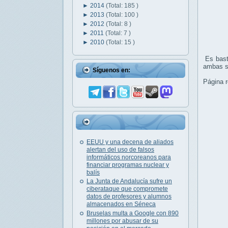
►
2014
(Total: 185 )
►
2013
(Total: 100 )
►
2012
(Total: 8 )
►
2011
(Total: 7 )
►
2010
(Total: 15 )
Es basta
ambas s
Síguenos en:
Página r
EEUU y una decena de aliados
alertan del uso de falsos
informáticos norcoreanos para
financiar programas nuclear y
balís
La Junta de Andalucía sufre un
ciberataque que compromete
datos de profesores y alumnos
almacenados en Séneca
Bruselas multa a Google con 890
millones por abusar de su