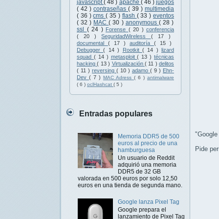
javascript
( 48 )
apache
( 46 )
juegos
( 42 )
contraseñas
( 39 )
multimedia
( 36 )
cms
( 35 )
flash
( 33 )
eventos
( 32 )
MAC
( 30 )
anonymous
( 28 )
ssl
( 24 )
Forense
( 20 )
conferencia
( 20 )
SeguridadWireless
( 17 )
documental
( 17 )
auditoría
( 15 )
Debugger
( 14 )
Rootkit
( 14 )
lizard
squad
( 14 )
metasploit
( 13 )
técnicas
hacking
( 13 )
Virtualización
( 11 )
delitos
( 11 )
reversing
( 10 )
adamo
( 9 )
Ehn-
Dev
( 7 )
MAC Adress
( 6 )
antimalware
( 6 )
oclHashcat
( 5 )
Entradas populares
"Google
Memoria DDR5 de 500
euros al precio de una
Pide per
hamburguesa
Un usuario de Reddit
adquirió una memoria
DDR5 de 32 GB
valorada en 500 euros por solo 12,50
euros en una tienda de segunda mano.
Google lanza Pixel Tag
Google prepara el
lanzamiento de Pixel Tag