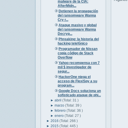
malware de la CIA:
AfterMidn...
Detienen la propagación
del ransomware Wanna
Cry r...
Ataque masivo y global
del ransomware Wanna
Decryp...
Phreaking: la historia del
hacking telefónico
Programador de Nissan
copia código de Stack
Overflow
Yahoo recompensa con 7
mil $ investigador de
segur...
HackerOne niega el
acceso de FlexiSpy a su
program...
Google Docs soluciona un
sofisticado ataque de phi...
►
abril
(Total: 31 )
►
marzo
(Total: 39 )
►
febrero
(Total: 36 )
►
enero
(Total: 27 )
►
2016
(Total: 266 )
►
2015
(Total: 445 )