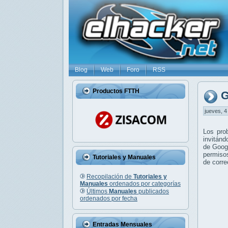
Blog
Web
Foro
RSS
Productos FTTH
G
jueves, 4
Los pro
invitánd
de Googl
permiso
Tutoriales y Manuales
de corre
Recopilación de
Tutoriales y
Manuales
ordenados por categorías
Últimos
Manuales
publicados
ordenados por fecha
Entradas Mensuales