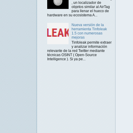
, un localizador de
objetos similar al AirTag
para llenar el hueco de
hardware en su ecosistema A...
Nueva versión de la
herramienta Tinfoleak
1.5 con numerosas
mejoras
Tinfoleak permite extraer
y analizar información
relevante de la red Twitter mediante
técnicas OSINT ( Open-Source
Intelligence ). Si ya pe...