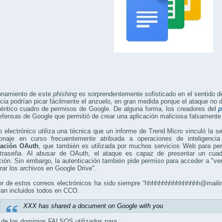
ionamiento de este
phishing
es sorprendentemente sofisticado en el sentido de
cia podrían picar fácilmente el anzuelo, en gran medida porque el ataque no d
téntico cuadro de permisos de Google. De alguna forma, los creadores del
p
efensas de Google que permitió de crear una aplicación maliciosa falsamen
o electrónico utiliza una técnica que un informe de Trend Micro vinculó la
onaje en curso frecuentemente atribuida a operaciones de inteligenci
cación OAuth
, que también es utilizada por muchos servicios Web para permit
traseña. Al abusar de OAuth, el ataque es capaz de presentar un cuadr
ción. Sin embargo, la autenticación también pide permiso para acceder a "ver 
rar los archivos en Google Drive".
r de estos correos electrónicos ha sido siempre “hhhhhhhhhhhhhhhh@mailina
ran incluidos todos en CCO.
XXX has shared a document on Google with you
de los dominios FALSOS utilizados para :