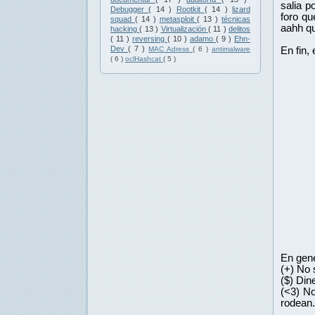
salia p
Debugger
( 14 )
Rootkit
( 14 )
lizard
foro qu
squad
( 14 )
metasploit
( 13 )
técnicas
aahh qu
hacking
( 13 )
Virtualización
( 11 )
delitos
( 11 )
reversing
( 10 )
adamo
( 9 )
Ehn-
Dev
( 7 )
En fin,
MAC Adress
( 6 )
antimalware
( 6 )
oclHashcat
( 5 )
En gene
(+) No 
($) Din
(<3) No
rodean.