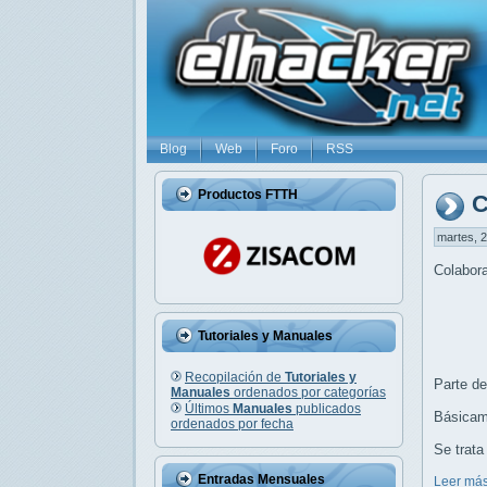
Blog
Web
Foro
RSS
Productos FTTH
C
martes, 2
Colabora
Tutoriales y Manuales
Recopilación de
Tutoriales y
Parte d
Manuales
ordenados por categorías
Últimos
Manuales
publicados
Básicame
ordenados por fecha
Se trata
Entradas Mensuales
Leer más