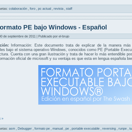
uetas:
colaboración
,
foro
,
pc actual
,
revista
,
staff
ormato PE bajo Windows - Español
30 de septiembre de 2011 | Publicado por el-brujo
ación:
Información: Este documento trata de explicar de la manera más f
les bajo el sistema operativo Windows, conocidos como PE (Portable Execut
ctura. Cuenta con una gran ilustración y trata de hacer lo más entendible po
formación oficial de microsoft y su ventaja es que esta en lengua española bie
 »
uetas:
asm
,
Debugger
,
formato pe
,
manual
,
pe
,
portable executable
,
reversing
,
runpe
,
tu