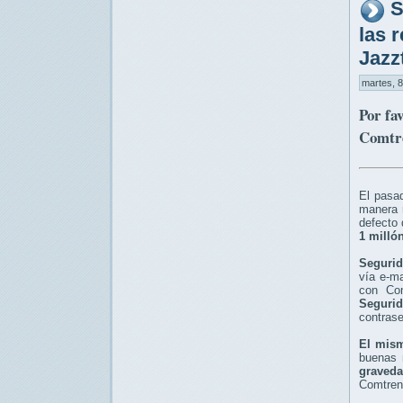
S
las 
Jazz
martes, 8
Por fa
Comtre
El pasad
manera r
defecto 
1 milló
Segurid
vía e-ma
con Co
Segurid
contras
El mism
buenas 
graveda
Comtren