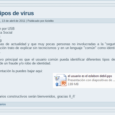
ipos de virus
, 13 de abril de 2011 | Publicado por Azielito
ón por USB
ía Social
g
g
as de actualidad y que muy pocas personas no involucradas a la "segurid
ción trato de explicar sin tecnicismos y en un lenguaje "común" como identi
.
ivo principal es que el usuario común pueda identificar diferentes tipos 
de un fraude y/o robo de identidad.
ntación la puedes bajar aqui:
ios constructivos serán bienvenidos, gracias ñ_ñ'
arios