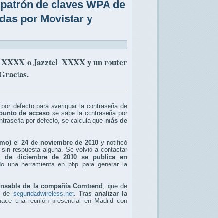
 patrón de claves WPA de
as por Movistar y
LAN_XXXX o Jazztel_XXXX y un router
 Gracias.
 por defecto para averiguar la contraseña de
 punto de acceso
se sabe la contraseña por
ontraseña por defecto, se calcula que
más de
tmo) el 24 de noviembre de 2010
y notificó
 sin respuesta alguna. Se volvió a contactar
5 de diciembre de 2010 se publica en
ando una herramienta en php para generar la
ponsable de la compañía Comtrend
, que de
es de
seguridadwireless.net
.
Tras analizar la
ace una reunión presencial en Madrid con
.