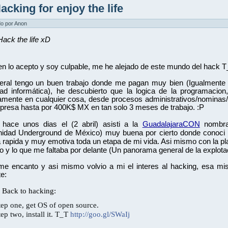
acking for enjoy the life
do por Anon
 Hack the life xD
en lo acepto y soy culpable, me he alejado de este mundo del hack T
ral tengo un buen trabajo donde me pagan muy bien (Igualmente el
ad informática), he descubierto que la logica de la programacion
amente en cualquier cosa, desde procesos administrativos/nominas/
resa hasta por 400K$ MX en tan solo 3 meses de trabajo. :P
 hace unos dias el (2 abril) asisti a la 
GuadalajaraCON
 nombr
idad Underground de México) muy buena por cierto donde conoci a 
rapida y muy emotiva toda un etapa de mi vida. Asi mismo con la pla
 y lo que me faltaba por delante (Un panorama general de la explotac
 me encanto y asi mismo volvio a mi el interes al hacking, esa m
te:
o Back to hacking:
tep one, get OS of open source.
tep two, install it. T_T 
http://goo.gl/SWaIj