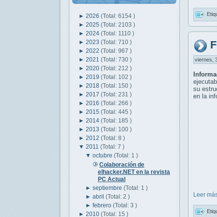
Etiq
►
2026
(Total: 6154 )
►
2025
(Total: 2103 )
►
2024
(Total: 1110 )
►
2023
(Total: 710 )
F
►
2022
(Total: 967 )
►
2021
(Total: 730 )
viernes, 
►
2020
(Total: 212 )
Inform
►
2019
(Total: 102 )
ejecutab
►
2018
(Total: 150 )
su estru
►
2017
(Total: 231 )
en la in
►
2016
(Total: 266 )
►
2015
(Total: 445 )
►
2014
(Total: 185 )
►
2013
(Total: 100 )
►
2012
(Total: 8 )
▼
2011
(Total: 7 )
▼
octubre
(Total: 1 )
Colaboración de
elhacker.NET en la revista
PC Actual
►
septiembre
(Total: 1 )
Leer más
►
abril
(Total: 2 )
►
febrero
(Total: 3 )
Etiq
►
2010
(Total: 15 )