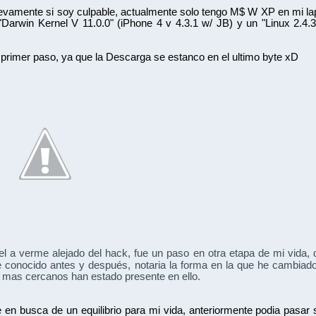
evamente si soy culpable, actualmente solo tengo M$ W XP en mi lapt
 "Darwin Kernel V 11.0.0" (iPhone 4 v 4.3.1 w/ JB) y un "Linux 2
l primer paso, ya que la Descarga se estanco en el ultimo byte xD
verme
el a 
 alejado del hack, fue un paso en otra etapa de mi vida,
después
 conocido antes y 
, notaria la forma en la que he cambiad
mas cercanos han estado presente en ello.
en busca de un equilibrio para mi vida, anteriormente podia pasar s