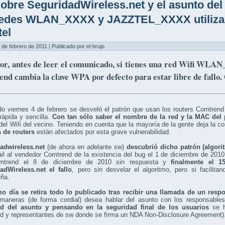
obre SeguridadWireless.net y el asunto del
redes WLAN_XXXX y JAZZTEL_XXXX utilizad
tel
 de febrero de 2011 | Publicado por el-brujo
vor, antes de leer el comunicado, si tienes una red Wifi W
nd cambia la clave WPA por defecto para estar libre de fallo.
o viernes 4 de febrero se desveló el patrón que usan los routers Comtrend
ápida y sencilla.
Con tan sólo saber el nombre de la red y la MAC del
del Wifi del vecino. Teniendo en cuenta que la mayoría de la gente deja la c
n de routers
están afectados por esta grave vulnerabilidad.
adwireless.net
(de ahora en adelante sw)
descubrió dicho patrón (algori
il al vendedor Comtrend de la existencia del bug el 1 de diciembre de 2010
mtrend el 8 de diciembre de 2010 sin respuesta y
finalmente el 1
adWireless.net el fallo
, pero sin desvelar el algoritmo, pero si facilit
eña.
o día se retira todo lo publicado tras recibir una llamada de un res
maneras (de forma cordial) desea hablar del asunto con los responsabl
d del asunto y pensando en la seguridad final de los usuarios
se h
d y representantes de sw donde se firma un NDA Non-Disclosure Agreement)