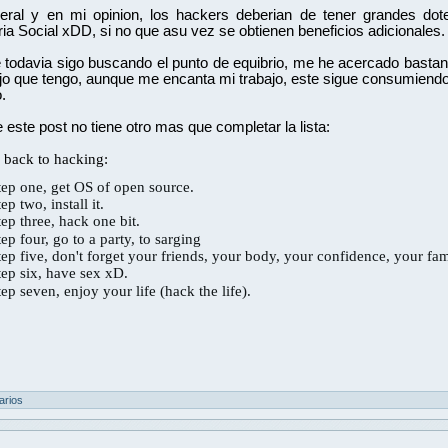
ral y en mi opinion, los hackers deberian de tener grandes dotes 
ria Social xDD, si no que asu vez se obtienen beneficios adicionales.
todavia sigo buscando el punto de equibrio, me he acercado bastant
ajo que tengo, aunque me encanta mi trabajo, este sigue consumiendo
.
de este post no tiene otro mas que completar la lista:
o back to hacking:
tep one, get OS of open source.
tep two, install it.
tep three, hack one bit.
tep four, go to a party, to sarging
tep five, don't forget your friends, your body, your confidence, your fa
tep six, have sex xD.
tep seven, enjoy your life (hack the life).
arios