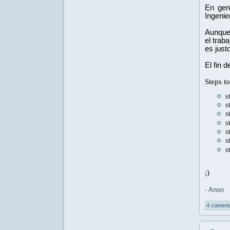
En gene
Ingenie
Aunque 
el trab
es justo
El fin 
Steps t
s
s
s
s
s
s
s
;)
- Anon
4 coment