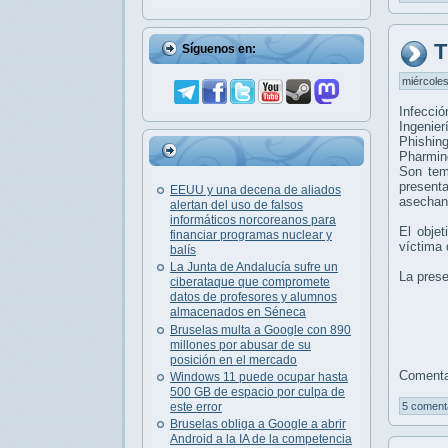
T
Síguenos en:
miércoles
Infecci
Ingenier
Phishin
Pharmin
Son tem
presenta
EEUU y una decena de aliados
asechan
alertan del uso de falsos
informáticos norcoreanos para
El objet
financiar programas nuclear y
víctima 
balís
La Junta de Andalucía sufre un
La prese
ciberataque que compromete
datos de profesores y alumnos
almacenados en Séneca
Bruselas multa a Google con 890
millones por abusar de su
posición en el mercado
Comentar
Windows 11 puede ocupar hasta
500 GB de espacio por culpa de
este error
5 coment
Bruselas obliga a Google a abrir
Android a la IA de la competencia