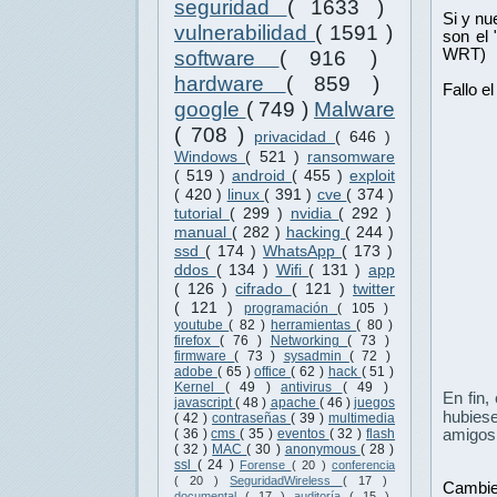
seguridad
( 1633 )
Si y nu
vulnerabilidad
( 1591 )
son el
WRT)
software
( 916 )
hardware
( 859 )
Fallo e
google
( 749 )
Malware
( 708 )
privacidad
( 646 )
Windows
( 521 )
ransomware
( 519 )
android
( 455 )
exploit
( 420 )
linux
( 391 )
cve
( 374 )
tutorial
( 299 )
nvidia
( 292 )
manual
( 282 )
hacking
( 244 )
ssd
( 174 )
WhatsApp
( 173 )
ddos
( 134 )
Wifi
( 131 )
app
( 126 )
cifrado
( 121 )
twitter
( 121 )
programación
( 105 )
youtube
( 82 )
herramientas
( 80 )
firefox
( 76 )
Networking
( 73 )
firmware
( 73 )
sysadmin
( 72 )
adobe
( 65 )
office
( 62 )
hack
( 51 )
Kernel
( 49 )
antivirus
( 49 )
En fin, 
javascript
( 48 )
apache
( 46 )
juegos
hubiese
( 42 )
contraseñas
( 39 )
multimedia
amigos 
( 36 )
cms
( 35 )
eventos
( 32 )
flash
( 32 )
MAC
( 30 )
anonymous
( 28 )
ssl
( 24 )
Forense
( 20 )
conferencia
( 20 )
SeguridadWireless
( 17 )
Cambie 
documental
( 17 )
auditoría
( 15 )