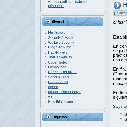
y a compartir sus datos de
H
búsqueda
| Publica
Blogroll
or just
Flu Project
Esta bi
Security At Work
We Live Security
En gene
Blog Segu-Info
segurid
HackPlayers
practic
TheHackerWay
una emp
CyberHades
La9deAnon
En fin,
DerechoDeLaRed
(Comun
Snifer@L4b's
manera 
BandaAncha
quedado
ugeek
ochobitshacenunbyte
En fin
voidnull
siguien
lynksthings.com
Steps t
s
Etiquetas
s