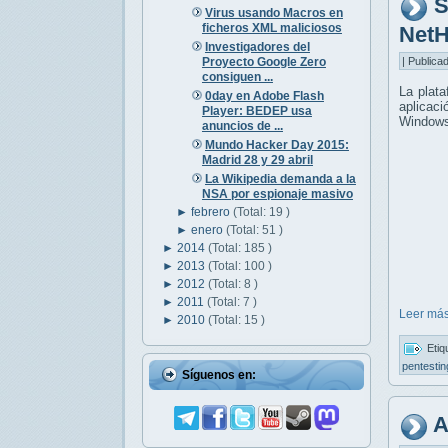
S
Virus usando Macros en
ficheros XML maliciosos
NetH
Investigadores del
Proyecto Google Zero
| Publica
consiguen ...
La plat
0day en Adobe Flash
aplicac
Player: BEDEP usa
Windows
anuncios de ...
Mundo Hacker Day 2015:
Madrid 28 y 29 abril
La Wikipedia demanda a la
NSA por espionaje masivo
►
febrero
(Total: 19 )
►
enero
(Total: 51 )
►
2014
(Total: 185 )
►
2013
(Total: 100 )
►
2012
(Total: 8 )
►
2011
(Total: 7 )
Leer más
►
2010
(Total: 15 )
Etiq
pentesti
Síguenos en:
A