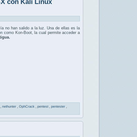
SX con Kali Linux
vía no han
salido a la luz. Una de ellas es la
ón como Kon-Boot, la cual permite acceder a
tigua.
r
,
nethunter
,
OphCrack
,
pentest
,
pentester
,