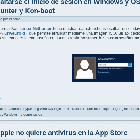
altarse el inicio de sesión en Windows y O
unter y Kon-boot
do por el-brujo
aforma
Kali Linux Nethunter
tiene muchas características ocultas que toda
ión
DriveDroid
,
que permite arrancar mediante una imagen ISO, un aplicaci
 sin conocer la contraseña de usuario y
sin sobrescribir la contraseñas an
 »
uetas:
android
,
bypassing windows login
,
kali
,
kali linux
,
kon-boot
,
login
,
logon
,
net hunte
ng
,
Windows
|
0 comentarios
pple no quiere antivirus en la App Store