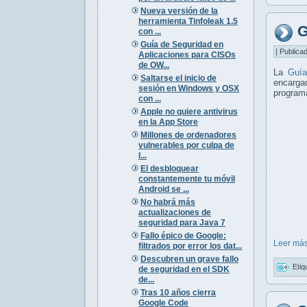
Nueva versión de la
herramienta Tinfoleak 1.5
G
con ...
Guía de Seguridad en
| Publica
Aplicaciones para CISOs
de OW...
La
Guía
Saltarse el inicio de
encarga
sesión en Windows y OSX
programa
con ...
Apple no quiere antivirus
en la App Store
Millones de ordenadores
vulnerables por culpa de
l...
El desbloquear
constantemente tu móvil
Android se ...
No habrá más
actualizaciones de
seguridad para Java 7
Fallo épico de Google:
Leer más
filtrados por error los dat...
Descubren un grave fallo
Etiq
de seguridad en el SDK
de...
Tras 10 años cierra
Google Code