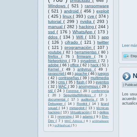
privacidad
( 648 )
Windows
( 521 )
ransomware
( 521 )
android
( 456 )
exploit
( 425 )
linux
( 393 )
cve
( 374 )
tutorial
( 299 )
nvidia
( 293 )
manual
( 282 )
hacking
( 244 )
ssd
( 176 )
WhatsApp
( 173 )
ddos
( 134 )
Wifi
( 131 )
app
( 126 )
cifrado
( 121 )
twitter
Leer más
( 121 )
programación
( 107 )
youtube
( 82 )
herramientas
( 80 )
Etiq
firefox
( 76 )
firmware
( 74 )
Networking
( 73 )
sysadmin
( 72 )
adobe
( 66 )
office
( 62 )
hack
( 51 )
Kernel
( 49 )
antivirus
( 49 )
javascript
( 48 )
apache
( 46 )
juegos
N
( 42 )
contraseñas
( 39 )
multimedia
( 36 )
cms
( 35 )
flash
( 33 )
eventos
| Publica
( 32 )
MAC
( 30 )
anonymous
( 28 )
ssl
( 24 )
Forense
( 20 )
conferencia
Los usu
( 20 )
SeguridadWireless
( 17 )
acuerdo
documental
( 17 )
auditoría
( 15 )
actuali
Debugger
( 14 )
Rootkit
( 14 )
lizard
squad
( 14 )
metasploit
( 13 )
técnicas
hacking
( 13 )
Virtualización
( 11 )
delitos
( 11 )
reversing
( 10 )
adamo
( 9 )
Ehn-
Dev
( 7 )
MAC Adress
( 6 )
antimalware
( 6 )
oclHashcat
( 5 )