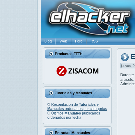
Blog
Web
Foro
RSS
Productos FTTH
E
jueves, 2
Durante 
artícul
Administ
Tutoriales y Manuales
Recopilación de
Tutoriales y
Manuales
ordenados por categorías
Últimos
Manuales
publicados
ordenados por fecha
Entradas Mensuales