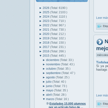
►
2026
(Total: 6190 )
►
2025
(Total: 2103 )
►
2024
(Total: 1110 )
Leer más
►
2023
(Total: 710 )
►
2022
(Total: 967 )
Etiq
►
2021
(Total: 730 )
►
2020
(Total: 212 )
►
2019
(Total: 102 )
N
►
2018
(Total: 150 )
►
2017
(Total: 231 )
mejo
►
2016
(Total: 266 )
miércoles
▼
2015
(Total: 445 )
►
diciembre
(Total: 33 )
Tinfole
►
noviembre
(Total: 43 )
Si ya p
►
octubre
(Total: 35 )
hastags
►
septiembre
(Total: 47 )
►
agosto
(Total: 25 )
►
julio
(Total: 40 )
►
junio
(Total: 73 )
►
mayo
(Total: 35 )
►
abril
(Total: 28 )
Leer más
▼
marzo
(Total: 16 )
Estafados 15.000 alumnos
Etiq
por un artículo falso de ...