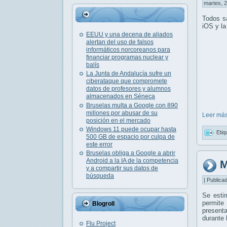
martes, 2
Todos sa
iOS y la
EEUU y una decena de aliados
alertan del uso de falsos
informáticos norcoreanos para
financiar programas nuclear y
balís
La Junta de Andalucía sufre un
ciberataque que compromete
datos de profesores y alumnos
almacenados en Séneca
Bruselas multa a Google con 890
millones por abusar de su
Leer más
posición en el mercado
Windows 11 puede ocupar hasta
Etiq
500 GB de espacio por culpa de
este error
Bruselas obliga a Google a abrir
Android a la IA de la competencia
M
y a compartir sus datos de
búsqueda
| Publica
Se esti
permite
Blogroll
present
durante 
Flu Project