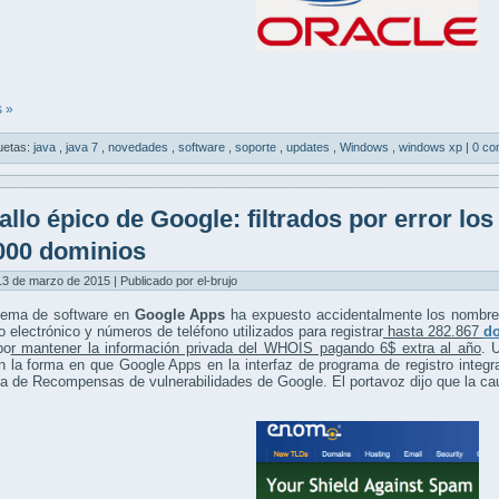
 »
uetas:
java
,
java 7
,
novedades
,
software
,
soporte
,
updates
,
Windows
,
windows xp
|
0 co
allo épico de Google: filtrados por error lo
000 dominios
13 de marzo de 2015 | Publicado por el-brujo
lema de software en
Google Apps
ha expuesto accidentalmente los nombres
o electrónico y números de teléfono utilizados para registrar
hasta 282.867
d
po
r mantener la información privada del WHOIS pagando 6$ extra al año
. 
n la forma en que Google Apps en la interfaz de programa de registro integ
 de Recompensas de vulnerabilidades de Google. El portavoz dijo que la cau