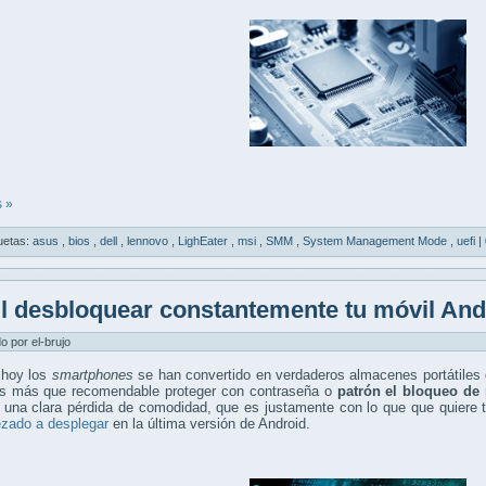
 »
uetas:
asus
,
bios
,
dell
,
lennovo
,
LighEater
,
msi
,
SMM
,
System Management Mode
,
uefi
|
l desbloquear constantemente tu móvil And
do por el-brujo
 hoy los
smartphones
se han convertido en verdaderos almacenes portátiles 
es más que recomendable proteger con contraseña o
patrón el bloqueo de 
a una clara pérdida de comodidad, que es justamente con lo que que quiere
zado a desplegar
en la última versión de Android.