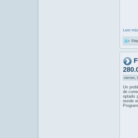
Leer más
Etiq
F
280.
viernes, 
Un prob
de corre
optado 
reside e
Programa