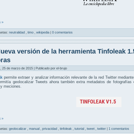
 »
uetas:
neutralidad
,
timo
,
wikipedia
|
0 comentarios
ueva versión de la herramienta Tinfoleak 
ras
, 25 de marzo de 2015 | Publicado por el-brujo
ak
permite extraer y analizar información relevante de la red Twitter median
ermitía geolocalizar Tweets ahora también extra metadatos de fotografía
 y meciones.
 »
uetas:
geolocalizar
,
manual
,
privacidad
,
tinfoleak
,
tutorial
,
tweet
,
twitter
|
1 comentarios