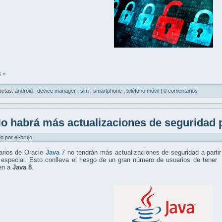
 »
uetas:
android
,
device manager
,
sim
,
smartphone
,
teléfono móvil
|
0 comentarios
o habrá más actualizaciones de seguridad 
do por el-brujo
arios de Oracle
Java
7 no tendrán más actualizaciones de seguridad a parti
 especial. Esto conlleva el riesgo de un gran número de usuarios de tene
cen a
Java 8
.