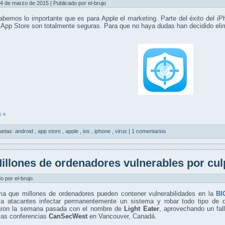
4 de marzo de 2015 | Publicado por el-brujo
bemos lo importante que es para Apple el marketing. Parte del éxito del iPh
 App Store son totalmente seguras. Para que no haya dudas han decidido elimi
 »
uetas:
android
,
app store
,
apple
,
ios
,
iphone
,
virus
|
1 comentarios
illones de ordenadores vulnerables por cul
do por el-brujo
ma que millones de ordenadores pueden contener vulnerabilidades en la
BI
 a atacantes infectar permanentemente un sistema y robar todo tipo de 
aron la semana pasada con el nombre de
Light Eater
, aprovechando un fal
las conferencias
CanSecWest
en Vancouver, Canadá.