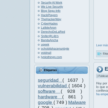
Security At Work
We Live Security
Blog Segu-Info
HackPlayers
TheHackerWay
CyberHades
La9deAnon
DerechoDeLaRed
Snifer@L4b's
BandaAncha
ugeek
Leer más
ochobitshacenunbyte
voidnull
Etiq
lynksthings.com
E
Etiquetas
| Publica
seguridad
( 1637 )
Hoy por
vulnerabilidad
( 1604 )
lo que 
software
( 928 )
conllev
ha empe
hardware
( 861 )
google
( 749 )
Malware
( 708 )