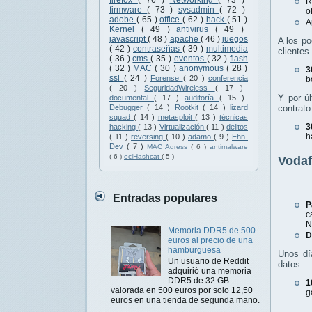
firefox
( 76 )
Networking
( 73 )
R
firmware
( 73 )
sysadmin
( 72 )
o
adobe
( 65 )
office
( 62 )
hack
( 51 )
A
Kernel
( 49 )
antivirus
( 49 )
javascript
( 48 )
apache
( 46 )
juegos
A los p
( 42 )
contraseñas
( 39 )
multimedia
clientes
( 36 )
cms
( 35 )
eventos
( 32 )
flash
( 32 )
MAC
( 30 )
anonymous
( 28 )
3
ssl
( 24 )
Forense
( 20 )
conferencia
b
( 20 )
SeguridadWireless
( 17 )
Y por ú
documental
( 17 )
auditoría
( 15 )
contrato
Debugger
( 14 )
Rootkit
( 14 )
lizard
squad
( 14 )
metasploit
( 13 )
técnicas
3
hacking
( 13 )
Virtualización
( 11 )
delitos
h
( 11 )
reversing
( 10 )
adamo
( 9 )
Ehn-
Dev
( 7 )
MAC Adress
( 6 )
antimalware
( 6 )
oclHashcat
( 5 )
Vodaf
Entradas populares
P
c
N
Memoria DDR5 de 500
D
euros al precio de una
hamburguesa
Unos dí
Un usuario de Reddit
datos:
adquirió una memoria
DDR5 de 32 GB
1
valorada en 500 euros por solo 12,50
g
euros en una tienda de segunda mano.