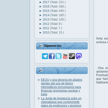
►
2017
(Total: 231 )
►
2016
(Total: 266 )
►
2015
(Total: 445 )
►
2014
(Total: 185 )
►
2013
(Total: 100 )
►
2012
(Total: 8 )
►
2011
(Total: 7 )
►
2010
(Total: 15 )
Ante es
exitosa 
Síguenos en:
Una exc
aislamie
Pornhu
que han
EEUU y una decena de aliados
habitant
alertan del uso de falsos
informáticos norcoreanos para
financiar programas nuclear y
balís
La Junta de Andalucía sufre un
ciberataque que compromete
datos de profesores y alumnos