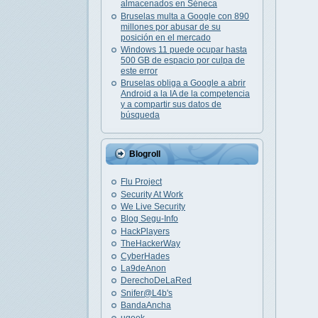
almacenados en Séneca
Bruselas multa a Google con 890
millones por abusar de su
posición en el mercado
Windows 11 puede ocupar hasta
500 GB de espacio por culpa de
este error
Bruselas obliga a Google a abrir
Android a la IA de la competencia
y a compartir sus datos de
búsqueda
Blogroll
Flu Project
Security At Work
We Live Security
Blog Segu-Info
HackPlayers
TheHackerWay
CyberHades
La9deAnon
DerechoDeLaRed
Snifer@L4b's
BandaAncha
ugeek