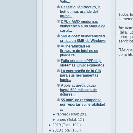
Valu...
Desarticulan Necurs, la
botnet más grande del
Todos lo
mund...
al merca
CPUs AMD modernas
vulnerables a un ataque de
Amazon
canal...
Italia. 
SMBGhost: vulnerabilidad
tener qu
crítica en SMB de Windows
servicio
Vulnerabilidad en
"Me qued
firmware de Intel no se
cerró li
puede re...
Fallo crítico en PPP deja
sistemas Linux expuestos
La contraseña de la CIA
para sus herramientas
hack...
Apple acuerda pagar
hasta 500 millones de
dólares ...
55.000$ de recompensa
por reportar vulnerabilidad
...
►
febrero
(Total: 20 )
►
enero
(Total: 12 )
►
2019
(Total: 102 )
►
2018
(Total: 150 )