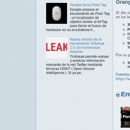
Orang
Google lanza Pixel Tag
Google prepara el
Al día s
lanzamiento de Pixel Tag
en los b
, un localizador de
objetos similar al AirTag
3
para llenar el hueco de
P
hardware en su ecosistema A...
R
O
Nueva versión de la
5
herramienta Tinfoleak
'
1.5 con numerosas
mejoras
Por su p
Tinfoleak permite extraer
y analizar información
1
relevante de la red Twitter mediante
d
técnicas OSINT ( Open-Source
Intelligence ). Si ya pe...
Fuentes
https://
Entr