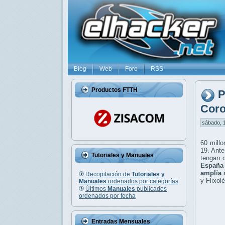
Blog
Web
Foro
RSS
Productos FTTH
P
Coro
sábado, 1
60 millo
19. Ante
Tutoriales y Manuales
tengan 
España 
amplía 
Recopilación de
Tutoriales y
y Flixol
Manuales
ordenados por categorías
Últimos
Manuales
publicados
ordenados por fecha
Entradas Mensuales