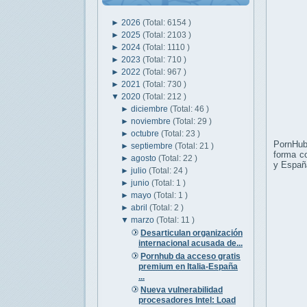
►
2026
(Total: 6154 )
►
2025
(Total: 2103 )
►
2024
(Total: 1110 )
►
2023
(Total: 710 )
►
2022
(Total: 967 )
►
2021
(Total: 730 )
▼
2020
(Total: 212 )
►
diciembre
(Total: 46 )
►
noviembre
(Total: 29 )
►
octubre
(Total: 23 )
PornHub,
►
septiembre
(Total: 21 )
forma co
►
agosto
(Total: 22 )
y Españ
►
julio
(Total: 24 )
►
junio
(Total: 1 )
►
mayo
(Total: 1 )
►
abril
(Total: 2 )
▼
marzo
(Total: 11 )
Desarticulan organización
internacional acusada de...
Pornhub da acceso gratis
premium en Italia-España
...
Nueva vulnerabilidad
procesadores Intel: Load