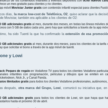
efuerzo de los contenidos infantiles y eventos deportivos con
ocho nuevos can
frece un mes gratuito para clientes y no clientes.
pp móvil
Movistar Junior gratis
con contenido infantil especial para clientes Fusi
ocos días,
la marca low-cost de Telefónica, O2
, quiso aclarar que la decis
 de Movistar, también era aplicable a los clientes de O2:
0 GB adicionales gratis
al mes, durante dos meses, en todas las líneas móviles de
onos con 5 GB de datos cada uno, pero hay que solicitarlos a través de la app móvi
ltimo, ha sido Tuenti la que ha confirmado la
extensión de esa promoción
:
0 GB adicionales gratis
al mes, durante dos meses, para los clientes de la tarifa 
ay que solicitar el bono a través de la app móvil de tuenti.
one y Lowi
ack Peques de regalo
en Vodafone TV para todos los clientes Vodafone particul
anales infantiles con programación, películas y dibujos que se emiten en 
ickelodeon, Nick Jr., y Canal Panda.
atos ilimitados gratis
para todos los clientes Vodafone profesionales, autónomo
as después,
otra marca del Grupo, Lowi
, comunicó su iniciativa que, en
0 GB adicionales gratis
para todos los clientes de Lowi, sin que haya que ha
astarlos hasta el próximo 30 de abril.