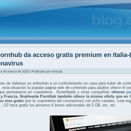
ornhub da acceso gratis premium en Italia-
navirus
4 de marzo de 2020 | Publicado por el-brujo
nes de italianos se enfrentan a un confinamiento en casa para tratar de con
 esta situación la popular página web de contenido para adultos ofrece el ser
que permanecer en cuarentena. RuneHeads y otras compañías
ofrecen
ju
y Francia, finalmente PornHub también ofrece la misma oferta que en I
su mes gratis
(por la cuarentena del coronavirus) con ocho canales. Lowi r
é , O2 hace gratis los primeros 6 bonos adicionales de 5 GB, etc, etc