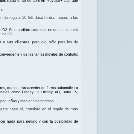
ales
hasta el 30 de abril en Movistar+ Lite, que
ón.
ión de regalar 30 GB durante dos meses a los
 O2. Se repartirán cada mes en un total de seis
l de O2.
 a sus clientes
, pero ojo, sólo para los de
convergente y de las tarifas móviles de contrato;
ares, que podrán acceder de forma automática a
canales como Disney Jr, Disney XD, Baby TV,
s, pequeñas y medianas empresas.
 este caso sí, consiste en el regalo de más
cer nada para pedirlo y con la posibilidad de