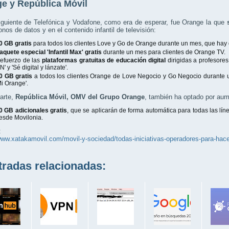
e y República Móvil
iguiente de Telefónica y Vodafone, como era de esperar, fue Orange la que
onos de datos y en el contenido infantil de televisión:
0 GB gratis
para todos los clientes Love y Go de Orange durante un mes, que hay qu
aquete especial 'Infantil Max' gratis
durante un mes para clientes de Orange TV.
efuerzo de las
plataformas gratuitas de educación digital
dirigidas a profesores,
N' y 'Sé digital y lánzate'.
0 GB gratis
a todos los clientes Orange de Love Negocio y Go Negocio durante un
Mi Orange'.
arte,
República Móvil, OMV del Grupo Orange
, también ha optado por aum
0 GB adicionales gratis
, que se aplicarán de forma automática para todas las lí
esde Movilonia.
:
www.xatakamovil.com/movil-y-sociedad/todas-iniciativas-operadores-para-hace
adas relacionadas: