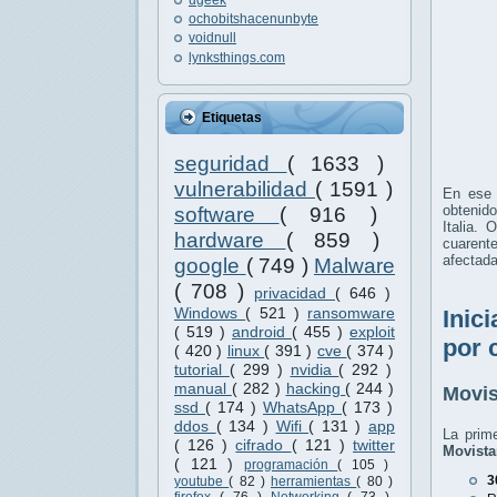
ochobitshacenunbyte
voidnull
lynksthings.com
Etiquetas
seguridad
( 1633 )
vulnerabilidad
( 1591 )
En ese 
obtenid
software
( 916 )
Italia. 
hardware
( 859 )
cuarent
afectada
google
( 749 )
Malware
( 708 )
privacidad
( 646 )
Windows
( 521 )
ransomware
Inic
( 519 )
android
( 455 )
exploit
por 
( 420 )
linux
( 391 )
cve
( 374 )
tutorial
( 299 )
nvidia
( 292 )
manual
( 282 )
hacking
( 244 )
Movis
ssd
( 174 )
WhatsApp
( 173 )
ddos
( 134 )
Wifi
( 131 )
app
La prim
( 126 )
cifrado
( 121 )
twitter
Movista
( 121 )
programación
( 105 )
3
youtube
( 82 )
herramientas
( 80 )