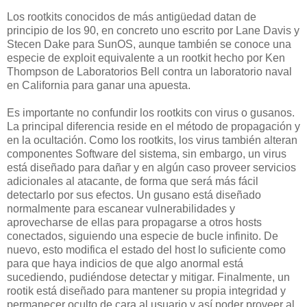
Los rootkits conocidos de más antigüedad datan de
principio de los 90, en concreto uno escrito por Lane Davis y
Stecen Dake para SunOS, aunque también se conoce una
especie de exploit equivalente a un rootkit hecho por Ken
Thompson de Laboratorios Bell contra un laboratorio naval
en California para ganar una apuesta.
Es importante no confundir los rootkits con virus o gusanos.
La principal diferencia reside en el método de propagación y
en la ocultación. Como los rootkits, los virus también alteran
componentes Software del sistema, sin embargo, un virus
está diseñado para dañar y en algún caso proveer servicios
adicionales al atacante, de forma que será más fácil
detectarlo por sus efectos. Un gusano está diseñado
normalmente para escanear vulnerabilidades y
aprovecharse de ellas para propagarse a otros hosts
conectados, siguiendo una especie de bucle infinito. De
nuevo, esto modifica el estado del host lo suficiente como
para que haya indicios de que algo anormal está
sucediendo, pudiéndose detectar y mitigar. Finalmente, un
rootik está diseñado para mantener su propia integridad y
permanecer oculto de cara al usuario y así poder proveer al