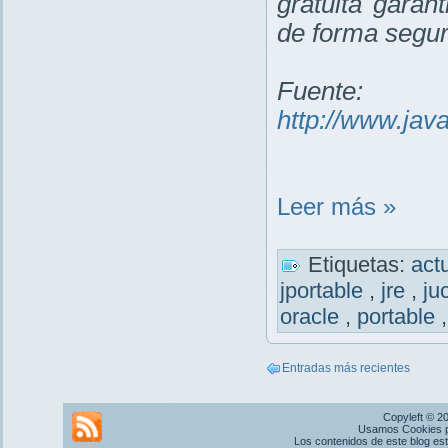
gratuita garan
de forma segur
Fuente:
http://www.jav
Leer más »
Etiquetas:
act
jportable
,
jre
,
ju
oracle
,
portable
Entradas más recientes
Copyleft © 2
Usamos Cookies pr
Los contenidos de este blog es