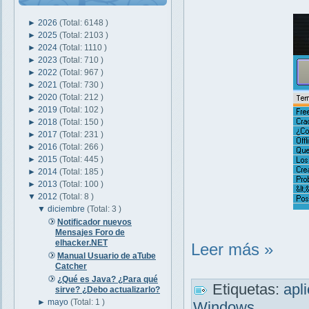
►
2026
(Total: 6148 )
►
2025
(Total: 2103 )
►
2024
(Total: 1110 )
►
2023
(Total: 710 )
►
2022
(Total: 967 )
►
2021
(Total: 730 )
►
2020
(Total: 212 )
►
2019
(Total: 102 )
►
2018
(Total: 150 )
►
2017
(Total: 231 )
►
2016
(Total: 266 )
►
2015
(Total: 445 )
►
2014
(Total: 185 )
►
2013
(Total: 100 )
▼
2012
(Total: 8 )
▼
diciembre
(Total: 3 )
Notificador nuevos
Mensajes Foro de
elhacker.NET
Leer más »
Manual Usuario de aTube
Catcher
¿Qué es Java? ¿Para qué
Etiquetas:
apl
sirve? ¿Debo actualizarlo?
►
mayo
(Total: 1 )
Windows