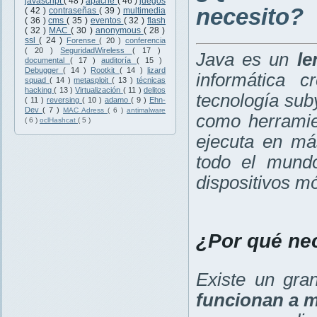
javascript
( 48 )
apache
( 46 )
juegos
necesito?
( 42 )
contraseñas
( 39 )
multimedia
( 36 )
cms
( 35 )
eventos
( 32 )
flash
( 32 )
MAC
( 30 )
anonymous
( 28 )
ssl
( 24 )
Forense
( 20 )
conferencia
( 20 )
SeguridadWireless
( 17 )
Java es un
le
documental
( 17 )
auditoría
( 15 )
Debugger
( 14 )
Rootkit
( 14 )
lizard
informática 
squad
( 14 )
metasploit
( 13 )
técnicas
hacking
( 13 )
Virtualización
( 11 )
delitos
tecnología sub
( 11 )
reversing
( 10 )
adamo
( 9 )
Ehn-
Dev
( 7 )
MAC Adress
( 6 )
antimalware
como herramie
( 6 )
oclHashcat
( 5 )
ejecuta en má
todo el mundo
dispositivos mó
¿Por qué ne
Existe un gr
funcionan a m