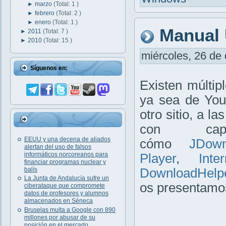
►
marzo
(Total: 1 )
►
febrero
(Total: 2 )
►
enero
(Total: 1 )
Manual 
►
2011
(Total: 7 )
►
2010
(Total: 15 )
miércoles, 26 de 
Síguenos en:
Existen múltip
ya sea de Yout
otro sitio, a 
con cap
EEUU y una decena de aliados
cómo
JDown
alertan del uso de falsos
informáticos norcoreanos para
Player
,
Int
financiar programas nuclear y
DownloadHelp
balís
La Junta de Andalucía sufre un
os presentam
ciberataque que compromete
datos de profesores y alumnos
almacenados en Séneca
Bruselas multa a Google con 890
millones por abusar de su
posición en el mercado