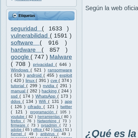
Según la web ofici
Etiquetas
seguridad
( 1633 )
vulnerabilidad
( 1591 )
software
( 916 )
hardware
( 857 )
google
( 747 )
Malware
( 708 )
privacidad
( 646 )
Windows
( 521 )
ransomware
( 519 )
android
( 455 )
exploit
( 420 )
linux
( 391 )
cve
( 374 )
tutorial
( 299 )
nvidia
( 291 )
manual
( 282 )
hacking
( 244 )
ssd
( 174 )
WhatsApp
( 173 )
ddos
( 134 )
Wifi
( 131 )
app
( 126 )
cifrado
( 121 )
twitter
( 121 )
programación
( 105 )
youtube
( 82 )
herramientas
( 80 )
firefox
( 76 )
Networking
( 73 )
firmware
( 73 )
sysadmin
( 72 )
adobe
( 65 )
office
( 62 )
hack
( 51 )
¿Qué es la
Kernel
( 49 )
antivirus
( 49 )