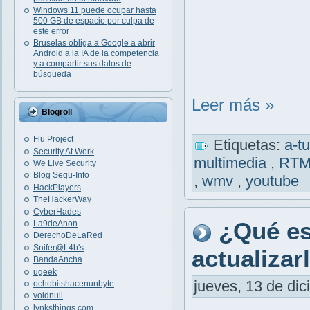
Windows 11 puede ocupar hasta
500 GB de espacio por culpa de
este error
Bruselas obliga a Google a abrir
Android a la IA de la competencia
y a compartir sus datos de
búsqueda
Leer más »
Blogroll
Flu Project
Etiquetas:
a-t
Security At Work
multimedia
,
RT
We Live Security
Blog Segu-Info
,
wmv
,
youtube
HackPlayers
TheHackerWay
CyberHades
¿Qué es
La9deAnon
DerechoDeLaRed
Snifer@L4b's
actualizar
BandaAncha
ugeek
jueves, 13 de dic
ochobitshacenunbyte
voidnull
lynksthings.com