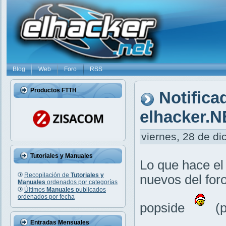
Blog
Web
Foro
RSS
Productos FTTH
Notifica
elhacker.N
viernes, 28 de di
Tutoriales y Manuales
Lo que hace el
Recopilación de
Tutoriales y
nuevos del foro
Manuales
ordenados por categorías
Últimos
Manuales
publicados
ordenados por fecha
popside
(p
Entradas Mensuales