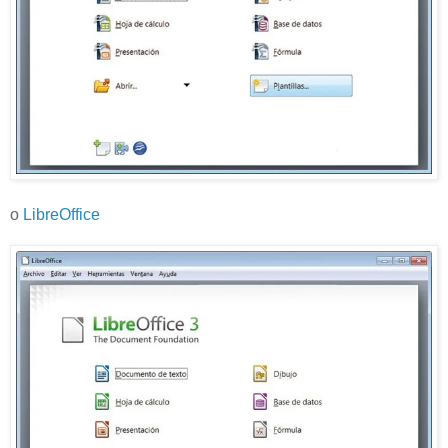
o
LibreOffice