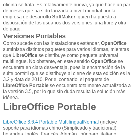
oficina se trata. Es relativamente nueva, ya que hace un par
de meses que ha sido lanzada a nivel mundial por la
empresa de desarrollo
SoftMaker
, quien ha puesto a
disposición de los usuarios dos versiones, una libre y otra
de pago.
Versiones Portables
Como sucede con las instalaciones estándar,
OpenOffice
suministra distintos paquetes para varios idiomas, mientras
que
LibreOffice
se distribuye como paquete universal
multilingüe. No obstante, en este sentido
OpenOffice
se
encuentra en clara desventaja, pues la encarnación de la
suite portátil que se distribuye al cierre de esta edición es la
3.2 y data de 2010. Por el contrario, el paquete de
LibreOffice Portable
se encuentra totalmente actualizada a
la versión 3.5, por lo que sin duda resulta la solución más
idónea.
LibreOffice Portable
LibreOffice 3.6.4 Portable MultilingualNormal
(
incluye
soporte
para idiomas chino (
Simplicado
y tradicional)
,
holandés, Inglés, Francés
, Alemán
, húngaro
, italiano
,