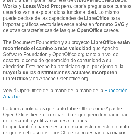
a la hora de importar archivos de
WordPerfect
,
Microsoft
Works
y
Lotus Word Pro
; pero, cabría preguntarse cuántos
usuarios van a explotar dicha funcionalidad. Lo mismo
puede decirse de las capacidades de
LibreOffice
para
importar gráficos vectoriales escalables en
formato SVG
y
de otras características de las que
OpenOffice
carece.
The Document Foundation y su proyecto
LibreOffice están
recorriendo el camino a más velocidad
que Apache
Software Foundation y OpenOffice.org tanto a nivel de
desarrollo como de generación de comunidad a su
alrededor. Este hecho ha propiciado que, por ejemplo,
la
mayoría de las distribuciones actuales incorporen
LibreOffice
y no Apache Openoffice.org.
Volvió OpenOffice de la mano de la mano de la
Fundación
Apache
.
La buena noticia es que tanto Libre Office como Apache
Open Office, tienen licencias libres que permiten participar
del desarrollo y utilizar sin restricciones.
Lo que también parece estar de manifiesto en este ejemplo
es que en el caso de Libre Office, se muestran una mayor