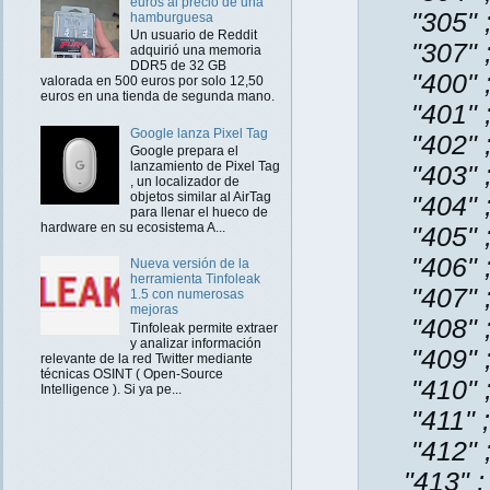
euros al precio de una
"305" 
hamburguesa
Un usuario de Reddit
"307" 
adquirió una memoria
DDR5 de 32 GB
"400" 
valorada en 500 euros por solo 12,50
euros en una tienda de segunda mano.
"401" 
Google lanza Pixel Tag
"402" 
Google prepara el
lanzamiento de Pixel Tag
"403" 
, un localizador de
objetos similar al AirTag
"404" 
para llenar el hueco de
hardware en su ecosistema A...
"405" 
"406" 
Nueva versión de la
herramienta Tinfoleak
"407" 
1.5 con numerosas
mejoras
"408" 
Tinfoleak permite extraer
y analizar información
"409" ;
relevante de la red Twitter mediante
técnicas OSINT ( Open-Source
"410" 
Intelligence ). Si ya pe...
"411" 
"412" 
"413" 