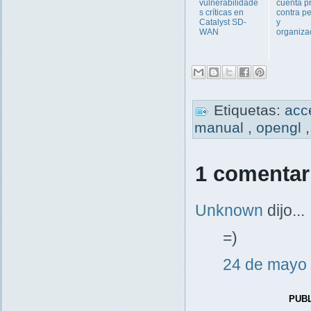
vulnerabilidade
cuenta p
s críticas en
contra p
Catalyst SD-
y
WAN
organiza
Etiquetas:
acc
manual
,
opengl
1 comentar
Unknown
dijo...
=)
24 de mayo 
PUB