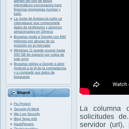
alertan del uso de falsos
informáticos norcoreanos para
financiar programas nuclear y
balís
La Junta de Andalucía sufre un
ciberataque que compromete
datos de profesores y alumnos
almacenados en Séneca
Bruselas multa a Google con 890
millones por abusar de su
posición en el mercado
Windows 11 puede ocupar hasta
500 GB de espacio por culpa de
este error
Bruselas obliga a Google a abrir
Android a la IA de la competencia
y a compartir sus datos de
búsqueda
Blogroll
Flu Project
La columna d
Security At Work
We Live Security
solicitudes d
Blog Segu-Info
servidor (url)
HackPlayers