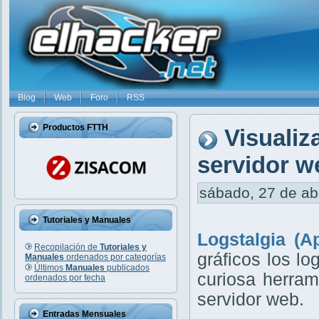
Blog
Web
Foro
RSS
Productos FTTH
Visualiz
servidor 
sábado, 27 de abr
Tutoriales y Manuales
Logstalgia (
Recopilación de
Tutoriales y
gráficos los l
Manuales
ordenados por categorías
Últimos
Manuales
publicados
curiosa herram
ordenados por fecha
servidor web.
Entradas Mensuales