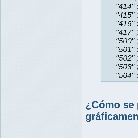
"414" 
"415" 
"416" 
"417" 
"500" ;
"501" 
"502" 
"503" 
"504" 
¿Cómo se p
gráficame