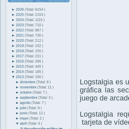
►
2026
(Total: 6154 )
►
2025
(Total: 2103 )
►
2024
(Total: 1110 )
►
2023
(Total: 710 )
►
2022
(Total: 967 )
►
2021
(Total: 730 )
►
2020
(Total: 212 )
►
2019
(Total: 102 )
►
2018
(Total: 150 )
►
2017
(Total: 231 )
►
2016
(Total: 266 )
►
2015
(Total: 445 )
►
2014
(Total: 185 )
▼
2013
(Total: 100 )
Logstalgia es 
►
diciembre
(Total: 8 )
►
noviembre
(Total: 11 )
gráfica las s
►
octubre
(Total: 7 )
juego de arcade
►
septiembre
(Total: 3 )
►
agosto
(Total: 7 )
►
julio
(Total: 9 )
Logstalgia re
►
junio
(Total: 12 )
►
mayo
(Total: 2 )
tarjeta de víde
▼
abril
(Total: 4 )
Visualización gráfica de