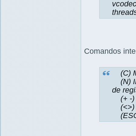
vcode
thread
Comandos inter
(C) Mu
(N) Ir
de regi
(+ -) 
(<>) E
(ESC)