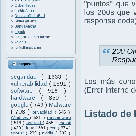
TheHackerWay
"puntos" que v
CyberHades
los 200s que v
La9deAnon
DerechoDeLaRed
response code) 
Snifer@L4b's
BandaAncha
ugeek
ochobitshacenunbyte
voidnull
lynksthings.com
200 O
Respue
Etiquetas
seguridad
( 1633 )
Los más conoc
vulnerabilidad
( 1591 )
(Error interno d
software
( 916 )
hardware
( 859 )
google
( 749 )
Malware
Listado de
( 708 )
privacidad
( 646 )
Windows
( 521 )
ransomware
( 519 )
android
( 455 )
exploit
( 420 )
linux
( 391 )
cve
( 374 )
tutorial
( 299 )
nvidia
( 292 )