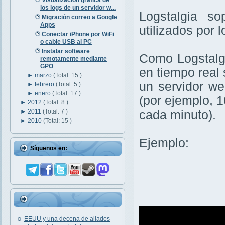
los logs de un servidor w...
Logstalgia so
Migración correo a Google
Apps
utilizados por
Conectar iPhone por WiFi
o cable USB al PC
Instalar software
Como Logstalgi
remotamente mediante
GPO
en tiempo real 
►
marzo
(Total: 15 )
un servidor we
►
febrero
(Total: 5 )
►
enero
(Total: 17 )
(por ejemplo, 1
►
2012
(Total: 8 )
►
2011
(Total: 7 )
cada minuto).
►
2010
(Total: 15 )
Ejemplo:
Síguenos en:
EEUU y una decena de aliados