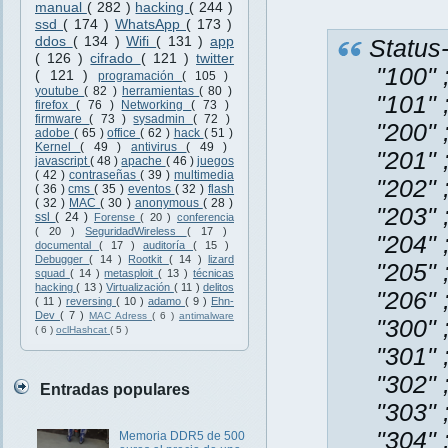
manual
( 282 )
hacking
( 244 )
ssd
( 174 )
WhatsApp
( 173 )
ddos
( 134 )
Wifi
( 131 )
app
Status
( 126 )
cifrado
( 121 )
twitter
"100" 
( 121 )
programación
( 105 )
youtube
( 82 )
herramientas
( 80 )
"101" 
firefox
( 76 )
Networking
( 73 )
firmware
( 73 )
sysadmin
( 72 )
"200" 
adobe
( 65 )
office
( 62 )
hack
( 51 )
Kernel
( 49 )
antivirus
( 49 )
"201" 
javascript
( 48 )
apache
( 46 )
juegos
( 42 )
contraseñas
( 39 )
multimedia
"202" 
( 36 )
cms
( 35 )
eventos
( 32 )
flash
( 32 )
MAC
( 30 )
anonymous
( 28 )
"203" 
ssl
( 24 )
Forense
( 20 )
conferencia
( 20 )
SeguridadWireless
( 17 )
"204" 
documental
( 17 )
auditoría
( 15 )
Debugger
( 14 )
Rootkit
( 14 )
lizard
"205" 
squad
( 14 )
metasploit
( 13 )
técnicas
hacking
( 13 )
Virtualización
( 11 )
delitos
"206" 
( 11 )
reversing
( 10 )
adamo
( 9 )
Ehn-
Dev
( 7 )
MAC Adress
( 6 )
antimalware
"300" 
( 6 )
oclHashcat
( 5 )
"301" 
"302" 
Entradas populares
"303" 
"304" 
Memoria DDR5 de 500