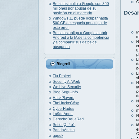
C
Bruselas multa a Google con 890
millones por abusar de su
Desar
posición en el mercado
Windows 11 puede ocupar hasta
500 GB de espacio por culpa de
este error
M
Bruselas obliga a Google a abrir
m
Android a la IA de la competencia
N
y a compartir sus datos de
c
búsqueda
u
p
L
Blogroll
d
n
L
Flu Project
v
Security At Work
N
We Live Security
l
p
Blog Segu-Info
d
HackPlayers
N
TheHackerWay
c
CyberHades
m
La9deAnon
N
DerechoDeLaRed
u
Snifer@L4b's
M
e
BandaAncha
C
ugeek
A