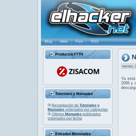
Blog
Web
Foro
RSS
Productos FTTH
N
viernes, 
Ya está
2005 y q
descarga
Tutoriales y Manuales
Recopilación de
Tutoriales y
Manuales
ordenados por categorías
Últimos
Manuales
publicados
ordenados por fecha
Entradas Mensuales