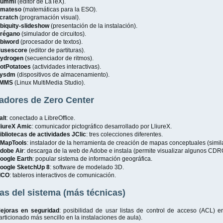
ummi
(editor de LaTeX).
mateso
(matemáticas para la ESO).
cratch
(programación visual).
biquity-slideshow
(presentación de la instalación).
régano
(simulador de circuitos).
biword
(procesador de textos).
usescore
(editor de partituras).
ydrogen
(secuenciador de ritmos).
otPotatoes
(actividades interactivas).
ysdm
(dispositivos de almacenamiento).
MMS
(Linux MultiMedia Studio).
ladores de Zero Center
alt
: conectado a LibreOffice.
liureX Amic
: comunicador pictográfico desarrollado por LliureX.
ibliotecas de actividades JClic
: tres colecciones diferentes.
MapTools
: instalador de la herramienta de creación de mapas conceptuales (simil
dobe Air
: descarga de la web de Adobe e instala (permite visualizar algunos CDRO
oogle Earth
: popular sistema de información geográfica.
oogle SketchUp 8
: software de modelado 3D.
ICO
: tableros interactivos de comunicación.
as del sistema (más técnicas)
ejoras en seguridad
: posibilidad de usar listas de control de acceso (ACL) e
articionado más sencillo en la instalaciones de aula).