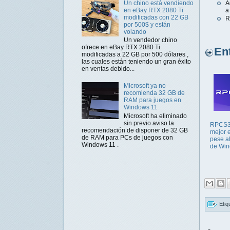
A
Un chino está vendiendo
a
en eBay RTX 2080 Ti
modificadas con 22 GB
R
por 500$ y están
volando
Un vendedor chino
ofrece en eBay RTX 2080 Ti
Entr
modificadas a 22 GB por 500 dólares ,
las cuales están teniendo un gran éxito
en ventas debido...
Microsoft ya no
recomienda 32 GB de
RAM para juegos en
Windows 11
Microsoft ha eliminado
sin previo aviso la
RPCS3
recomendación de disponer de 32 GB
mejor 
de RAM para PCs de juegos con
pese a
Windows 11 .
de Wi
Etiq