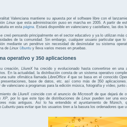
alitat Valenciana mantiene su apuesta por el software libre con el lanzam
ción
Linux
que esta administración puso en marcha en 2005. A partir de est
atuita en esta
página
. Estará disponible en valenciano y castellano, las dos
e creó pensando principalmente en el sector educativo y ya lo utilizan más
rsidades de la comunidad. Sin embargo, cualquier usuario particular que l
ución mediante un pendrive sin necesidad de desinstalar su sistema operat
rma de
Linux
Ubuntu
y lleva varios meses en pruebas.
ma operativo y 350 aplicaciones
u creación,
LliureX
ha crecido y evolucionado hasta convertirse en una al
rios. En la actualidad, la distribución consta de un sistema operativo compl
 una suite ofimática llamada
LibreOffice 4
que se basa en el conocido
Open
, presentaciones, base de datos, etc. así como más de 350 aplicaciones.
r de valenciano a programas para la edición música, fotografía y vídeo, junto
amiento de
LliureX
coincide con el anuncio de
Microsoft
de que dejará de of
s XP
, por lo que este tipo de distribuciones de
Linux
pueden ser una excel
ores más antiguos. Así lo ha entendido el ayuntamiento de Múnich,
vo
Lubuntu
para evitar que los usuarios tiren a la basura los ordenadores que u