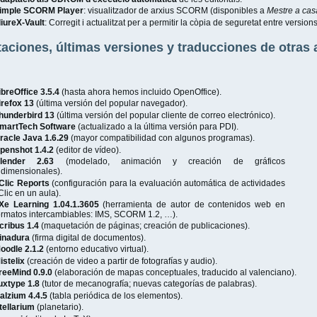
imple SCORM Player
: visualitzador de arxius SCORM (disponibles a
Mestre a cas
liureX-Vault
: Corregit i actualitzat per a permitir la còpia de seguretat entre version
aciones, últimas versiones y traducciones de otras 
ibreOffice 3.5.4
(hasta ahora hemos incluido OpenOffice).
irefox 13
(última versión del popular navegador).
hunderbird 13
(última versión del popular cliente de correo electrónico).
martTech Software
(actualizado a la última versión para PDI).
racle Java 1.6.29
(mayor compatibilidad con algunos programas).
penshot 1.4.2
(editor de vídeo).
lender 2.63
(modelado, animación y creación de gráficos
ridimensionales).
Clic Reports
(configuración para la evaluación automática de actividades
Clic en un aula).
Xe Learning 1.04.1.3605
(herramienta de autor de contenidos web en
ormatos intercambiables: IMS, SCORM 1.2, …).
cribus 1.4
(maquetación de páginas; creación de publicaciones).
inadura
(firma digital de documentos).
oodle 2.1.2
(entorno educativo virtual).
istelix
(creación de video a partir de fotografías y audio).
reeMind 0.9.0
(elaboración de mapas conceptuales, traducido al valenciano).
uxtype 1.8
(tutor de mecanografía; nuevas categorías de palabras).
alzium 4.4.5
(tabla periódica de los elementos).
tellarium
(planetario).