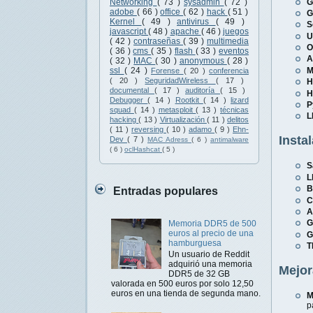
G
Networking
( 73 )
sysadmin
( 72 )
adobe
( 66 )
office
( 62 )
hack
( 51 )
G
Kernel
( 49 )
antivirus
( 49 )
S
javascript
( 48 )
apache
( 46 )
juegos
U
( 42 )
contraseñas
( 39 )
multimedia
O
( 36 )
cms
( 35 )
flash
( 33 )
eventos
A
( 32 )
MAC
( 30 )
anonymous
( 28 )
M
ssl
( 24 )
Forense
( 20 )
conferencia
( 20 )
SeguridadWireless
( 17 )
H
documental
( 17 )
auditoría
( 15 )
H
Debugger
( 14 )
Rootkit
( 14 )
lizard
P
squad
( 14 )
metasploit
( 13 )
técnicas
L
hacking
( 13 )
Virtualización
( 11 )
delitos
( 11 )
reversing
( 10 )
adamo
( 9 )
Ehn-
Insta
Dev
( 7 )
MAC Adress
( 6 )
antimalware
( 6 )
oclHashcat
( 5 )
S
L
B
Entradas populares
C
A
G
Memoria DDR5 de 500
euros al precio de una
G
hamburguesa
T
Un usuario de Reddit
adquirió una memoria
Mejor
DDR5 de 32 GB
valorada en 500 euros por solo 12,50
euros en una tienda de segunda mano.
M
p