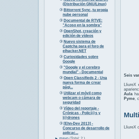
(Distribución GNU/Linux)
Bittorrent Sync, tu propia
nube personal
Documental de RTVE:
"Acoso en la sombra"
OpenShot, creación y
edición de vídeos
Nuevo sistema de
Captcha para el foro de
elhacker.NET
Curiosidades sobre
Google
"Google y el cerebro
mundial" - Documental
Seis va
Open Classifieds 2 - Una
nueva forma de crear
LliureX 
pági...
aparienc
Utilizar el móvil como
Aula
ha 
webcam o cámara de
Pyme
, 
seguridad
Vídeo del reportaje -
Crónicas - Policí@s y
Mult
l@drones
[Ehn-Dev 2013] -
LliureX 
Concurso de desarrollo de
aplicac...
►
mayo
(Total: 2 )