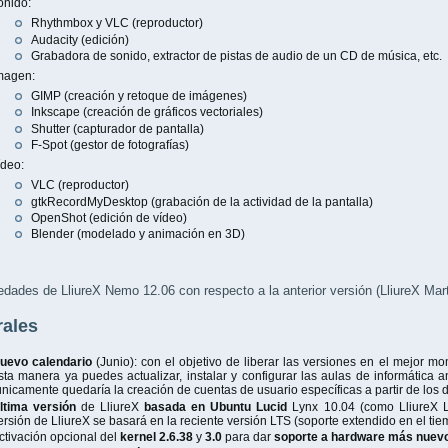
onido:
Rhythmbox y VLC (reproductor)
Audacity (edición)
Grabadora de sonido, extractor de pistas de audio de un CD de música, etc.
magen:
GIMP (creación y retoque de imágenes)
Inkscape (creación de gráficos vectoriales)
Shutter (capturador de pantalla)
F-Spot (gestor de fotografías)
ídeo:
VLC (reproductor)
gtkRecordMyDesktop (grabación de la actividad de la pantalla)
OpenShot (edición de vídeo)
Blender (modelado y animación en 3D)
dades de LliureX Nemo 12.06 con respecto a la anterior versión (LliureX Mar
ales
uevo calendario
(Junio): con el objetivo de liberar las versiones en el mejor mo
sta manera ya puedes actualizar, instalar y configurar las aulas de informática
únicamente quedaría la creación de cuentas de usuario específicas a partir de los 
ltima versión
de LliureX
basada en Ubuntu Lucid
Lynx 10.04 (como LliureX Le
ersión de LliureX se basará en la reciente versión LTS (soporte extendido en el t
ctivación opcional del
kernel 2.6.38
y
3.0
para dar
soporte a hardware más nuev