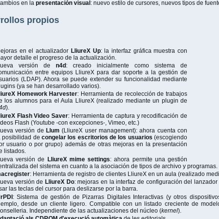
ambios en la
presentación visual
: nuevo estilo de cursores, nuevos tipos de fuen
rollos propios
ejoras en el actualizador
LliureX Up
: la interfaz gráfica muestra con
ayor detalle el progreso de la actualización.
ueva versión de
n4d
: creado inicialmente como sistema de
omunicación entre equipos LliureX para dar soporte a la gestión de
suarios (LDAP). Ahora se puede extender su funcionalidad mediante
lugins (ya se han desarrollado varios).
liureX Homework Harvester
: Herramienta de recolección de trabajos
e los alumnos para el Aula LliureX (realizado mediante un plugin de
4d
).
liureX Flash Video Saver
: Herramienta de captura y recodificación de
ideos Flash (Youtube -con excepciones-, Vimeo, etc.)
ueva versión de
Llum
(LliureX user management): ahora cuenta con
a posibilidad de
congelar los escritorios de los usuarios
(escogiendo
or usuario o por grupo) además de otras mejoras en la presentación
e listados.
ueva versión de
LliureX mime settings
: ahora permite una gestión
entralizada del sistema en cuanto a la asociación de tipos de archivo y programas.
acregister
: Herramienta de registro de clientes LliureX en un aula (realizado med
ueva versión de
LliureX Do
: mejoras en la interfaz de configuración del lanzador 
sar las teclas del cursor para deslizarse por la barra.
rPDI
: Sistema de gestión de Pizarras Digitales Interactivas (y otros dispositi
jemplo, desde un cliente ligero. Compatible con un listado creciente de mode
onselleria. Independiente de las actualizaciones del núcleo (
kernel
).
daptació als
CDROM d'execució automàtica
de les editorials.