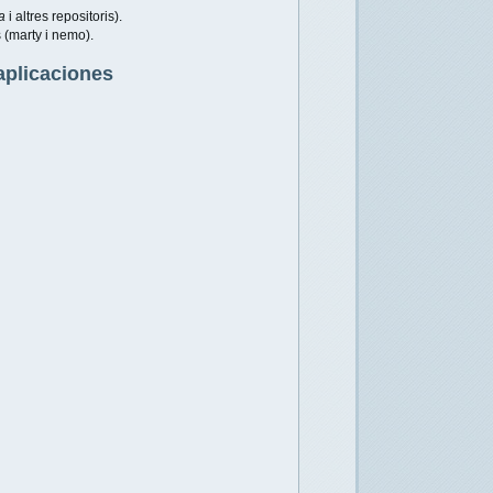
a
i altres repositoris).
s (marty i nemo).
aplicaciones