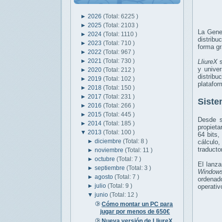
►
2026
(Total: 6225 )
►
2025
(Total: 2103 )
La Gener
►
2024
(Total: 1110 )
distribu
►
2023
(Total: 710 )
forma gr
►
2022
(Total: 967 )
►
2021
(Total: 730 )
LliureX
s
y unive
►
2020
(Total: 212 )
distrib
►
2019
(Total: 102 )
platafo
►
2018
(Total: 150 )
►
2017
(Total: 231 )
Siste
►
2016
(Total: 266 )
►
2015
(Total: 445 )
Desde s
►
2014
(Total: 185 )
propieta
▼
2013
(Total: 100 )
64 bits,
►
diciembre
(Total: 8 )
cálculo
traducto
►
noviembre
(Total: 11 )
►
octubre
(Total: 7 )
El lanz
►
septiembre
(Total: 3 )
Window
►
agosto
(Total: 7 )
ordenad
►
julio
(Total: 9 )
operati
▼
junio
(Total: 12 )
Cómo montar un PC para
jugar por menos de 650€
Nueva versión de LliureX