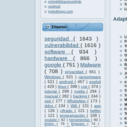
ochobitshacenunbyte
S
voidnull
L
lynksthings.com
Adapt
Etiquetas
L
seguridad
( 1643 )
F
vulnerabilidad
( 1616 )
T
S
software
( 934 )
O
hardware
( 866 )
O
google
( 751 )
Malware
B
t
( 708 )
privacidad
( 651 )
J
Windows
( 521 )
ransomware
J
( 521 )
android
( 457 )
exploit
e
f
( 429 )
linux
( 398 )
cve
( 374 )
S
tutorial
( 299 )
nvidia
( 294 )
S
manual
( 282 )
hacking
( 244 )
M
ssd
( 177 )
WhatsApp
( 173 )
M
ddos
( 134 )
Wifi
( 131 )
app
F
( 126 )
cifrado
( 121 )
twitter
T
( 121 )
programación
( 108 )
K
youtube
( 82 )
herramientas
( 80 )
S
firefox
( 76 )
firmware
( 74 )