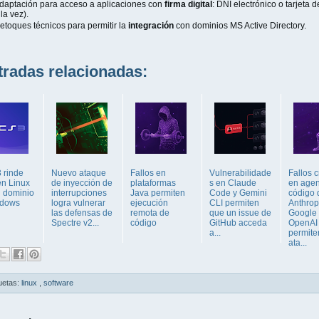
daptación para acceso a aplicaciones con
firma digital
: DNI electrónico o tarjeta 
 la vez).
etoques técnicos para permitir la
integración
con dominios MS Active Directory.
adas relacionadas:
 rinde
Nuevo ataque
Fallos en
Vulnerabilidade
Fallos c
en Linux
de inyección de
plataformas
s en Claude
en agen
l dominio
interrupciones
Java permiten
Code y Gemini
código 
ndows
logra vulnerar
ejecución
CLI permiten
Anthrop
las defensas de
remota de
que un issue de
Google 
Spectre v2...
código
GitHub acceda
OpenAI
a...
permite
ata...
uetas:
linux
,
software