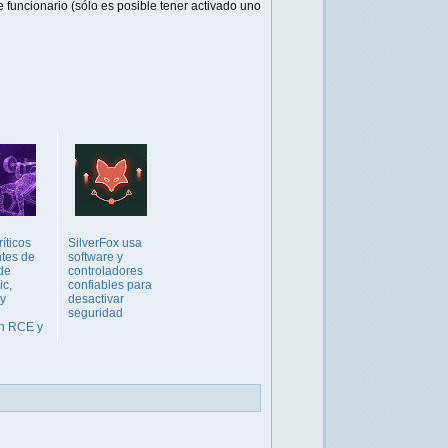
de funcionario (sólo es posible tener activado uno
ríticos
SilverFox usa
tes de
software y
de
controladores
ic,
confiables para
y
desactivar
seguridad
n RCE y