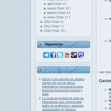
s
►
abril
(Total: 4 )
►
marzo
(Total: 15 )
►
febrero
(Total: 5 )
►
enero
(Total: 17 )
i
►
2012
(Total: 8 )
►
2011
(Total: 7 )
►
2010
(Total: 15 )
v
Síguenos en:
Las nove
EEUU y una decena de aliados
Gener
alertan del uso de falsos
informáticos norcoreanos para
N
financiar programas nuclear y
e
balís
(
La Junta de Andalucía sufre un
Ú
ciberataque que compromete
v
datos de profesores y alumnos
A
almacenados en Séneca