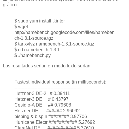
gráfico:
$ sudo yum install tkinter
$ wget
http://namebench.googlecode.com/files/nameben
ch-1.3.1-source.tgz
$ tar xvfvz namebench-1.3.1-source.tgz
$ cd namebench-1.3.1
$ ./namebench.py
Los resultados serían en modo texto serían:
Fastest individual response (in milliseconds):
----------------------------------------------
Hetzner-3 DE-2 # 0.39411
Hetzner-3 DE # 0.43797
Cesidio-A DE ## 0.79608
Hetzner DE ###### 2.96092
bisping & bispin ######## 3.97706
Hurricane Electr ########### 5.27692
ClaraNet DE ########### 5.37610