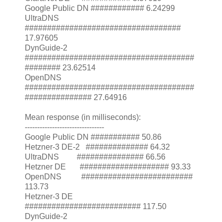
Google Public DN ############ 6.24299
UltraDNS
###################################
17.97605
DynGuide-2
######################################
######## 23.62514
OpenDNS
######################################
############### 27.64916
Mean response (in milliseconds):
--------------------------------
Google Public DN ########### 50.86
Hetzner-3 DE-2 ############## 64.32
UltraDNS ############### 66.56
Hetzner DE #################### 93.33
OpenDNS #########################
113.73
Hetzner-3 DE
########################## 117.50
DynGuide-2