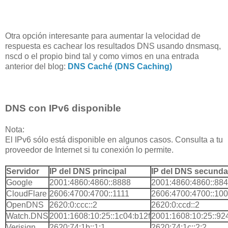
Otra opción interesante para aumentar la velocidad de
respuesta es cachear los resultados DNS
usando dnsmasq,
nscd o el propio bind
tal y como vimos en una entrada
anterior del blog:
DNS Caché (DNS Caching)
DNS con IPv6 disponible
Nota:
El IPv6 sólo está disponible en algunos casos. Consulta a tu
proveedor de Internet si tu conexión lo permite.
Servidor
IP del DNS principal
IP del DNS secunda
Google
2001:4860:4860::8888
2001:4860:4860::88
CloudFlare
2606:4700:4700::1111
2606:4700:4700::10
OpenDNS
2620:0:ccc::2
2620:0:ccd::2
Watch.DNS
2001:1608:10:25::1c04:b12f
2001:1608:10:25::92
Verisign
2620:74:1b::1:1
2620:74:1c::2:2