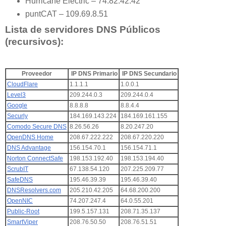
Hurricane Electric – 74.82.42.42
puntCAT – 109.69.8.51
Lista de servidores DNS Públicos
(recursivos):
Proveedor
IP DNS Primario
IP DNS Secundario
CloudFlare
1.1.1.1
1.0.0.1
Level3
209.244.0.3
209.244.0.4
Google
8.8.8.8
8.8.4.4
Securly
184.169.143.224
184.169.161.155
Comodo Secure DNS
8.26.56.26
8.20.247.20
OpenDNS Home
208.67.222.222
208.67.220.220
DNS Advantage
156.154.70.1
156.154.71.1
Norton ConnectSafe
198.153.192.40
198.153.194.40
ScrubIT
67.138.54.120
207.225.209.77
SafeDNS
195.46.39.39
195.46.39.40
DNSResolvers.com
205.210.42.205
64.68.200.200
OpenNIC
74.207.247.4
64.0.55.201
Public-Root
199.5.157.131
208.71.35.137
SmartViper
208.76.50.50
208.76.51.51