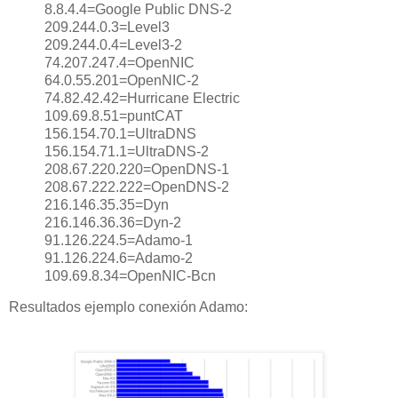
8.8.4.4=Google Public DNS-2
209.244.0.3=Level3
209.244.0.4=Level3-2
74.207.247.4=OpenNIC
64.0.55.201=OpenNIC-2
74.82.42.42=Hurricane Electric
109.69.8.51=puntCAT
156.154.70.1=UltraDNS
156.154.71.1=UltraDNS-2
208.67.220.220=OpenDNS-1
208.67.222.222=OpenDNS-2
216.146.35.35=Dyn
216.146.36.36=Dyn-2
91.126.224.5=Adamo-1
91.126.224.6=Adamo-2
109.69.8.34=OpenNIC-Bcn
Resultados ejemplo conexión Adamo: