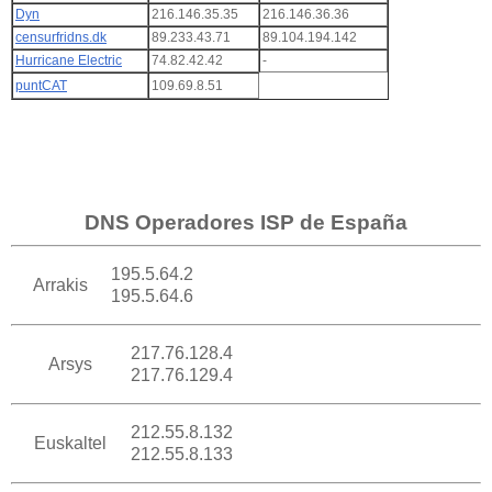
Dyn
216.146.35.35
216.146.36.36
censurfridns.dk
89.233.43.71
89.104.194.142
Hurricane Electric
74.82.42.42
-
puntCAT
109.69.8.51
DNS Operadores ISP de España
195.5.64.2
Arrakis
195.5.64.6
217.76.128.4
Arsys
217.76.129.4
212.55.8.132
Euskaltel
212.55.8.133