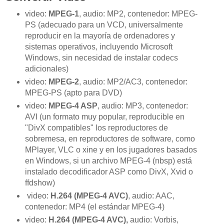
video:
MPEG-
1
, audio:
MP2,
contenedor
: MPEG-
PS
(adecuado para
un VCD
,
universalmente
reproducir en
la mayoría de ordenadores
y
sistemas
operativos, incluyendo
Microsoft
Windows,
sin necesidad de instalar
codecs
adicionales
)
video:
MPEG-
2
, audio:
MP2/AC3
,
contenedor
:
MPEG-PS
(apto
para DVD)
video:
MPEG-
4
ASP
, audio
: MP3,
contenedor
:
AVI (
un formato muy
popular,
reproducible en
"DivX
compatibles"
los reproductores de
sobremesa
,
en
reproductores de software
, como
MPlayer
, VLC
o
xine
y
en
los jugadores
basados ​​
en Windows
, si
un archivo MPEG
-4 (
nbsp
) está
instalado
decodificador
ASP
como DivX
, Xvid
o
ffdshow
)
video:
H.264 (
MPEG-
4
AVC
)
, audio:
AAC,
contenedor
: MP4 (
el estándar
MPEG-
4)
video:
H.264 (
MPEG-
4
AVC
),
audio:
Vorbis,