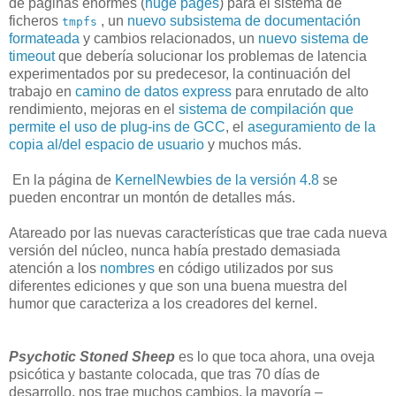
de páginas enormes (
huge pages
) para el sistema de
ficheros
, un
nuevo subsistema de documentación
tmpfs
formateada
y cambios relacionados, un
nuevo sistema de
timeout
que debería solucionar los problemas de latencia
experimentados por su predecesor, la continuación del
trabajo en
camino de datos express
para enrutado de alto
rendimiento, mejoras en el
sistema de compilación que
permite el uso de plug-ins de GCC
, el
aseguramiento de la
copia al/del espacio de usuario
y muchos más.
En la página de
KernelNewbies de la versión 4.8
se
pueden encontrar un montón de detalles más.
Atareado por las nuevas características que trae cada nueva
versión del núcleo, nunca había prestado demasiada
atención a los
nombres
en código utilizados por sus
diferentes ediciones y que son una buena muestra del
humor que caracteriza a los creadores del kernel.
Psychotic Stoned Sheep
es lo que toca ahora, una oveja
psicótica y bastante colocada, que tras 70 días de
desarrollo, nos trae muchos cambios, la mayoría –