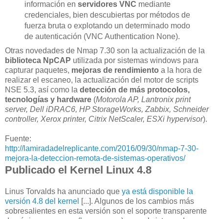
información en
servidores VNC
mediante
credenciales, bien descubiertas por métodos de
fuerza bruta o explotando un determinado modo
de autenticación (VNC Authentication None).
Otras novedades de Nmap 7.30 son la actualización de la
biblioteca NpCAP
utilizada por sistemas windows para
capturar paquetes,
mejoras de rendimiento
a la hora de
realizar el escaneo, la actualización del motor de scripts
NSE 5.3, así como la
detección de más protocolos,
tecnologías y hardware
(
Motorola AP, Lantronix print
server, Dell iDRAC6, HP StorageWorks, Zabbix, Schneider
controller, Xerox printer, Citrix NetScaler, ESXi hypervisor
).
Fuente:
http://lamiradadelreplicante.com/2016/09/30/nmap-7-30-
mejora-la-deteccion-remota-de-sistemas-operativos/
Publicado el Kernel Linux 4.8
Linus Torvalds ha anunciado que
ya está disponible la
versión 4.8 del kernel
[...]. Algunos de los cambios más
sobresalientes en esta versión son el soporte transparente