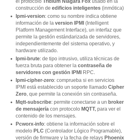
el protocolo
Tridium Niagara Fox
usado en la
construcción de
edificios inteligentes
(inmótica)
Ipmi-version
: como su nombre indica obtiene
información de la
version IPMI
(Intelligent
Platform Management Interface), un interfaz que
permite la gestión estándarizada de servidores,
independientemente del sistema operativo, y
hardware utilizado.
Ipmi-brute
: de tipo intrusivo, utiliza técnicas de
fuerza bruta para obtener la
contraseña de
servidores con gestión IPMI
RPC.
Ipmi-cipher-zero
: comprueba si en servicios
IPMI está establecido un soporte llamado
Cipher
Zero
, que permite la conexión sin contraseña.
Mqtt-subscribe
: permite conectarse a un
broker
de mensajería
con protocolo
MQTT,
para ver el
contenido de los mensajes.
Pcworx-info
: obtiene la información sobre el
modelo
PLC
(Controlador Lógico Programable),
versión de firmware y la fecha de relays
Phoenix