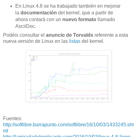
En Linux 4.8 se ha trabajado también en mejorar
la
documentación
del kernel, que a partir de
ahora contará con un
nuevo formato
llamado
AsciiDoc.
Podéis consultar el
anuncio de Torvalds
referente a esta
nueva versión de Linux en las
listas
del kernel
.
Fuentes:
http://softlibre.barrapunto.com/softlibre/16/10/03/1433245.sht
ml
http://lamiradadelreplicante.com/2016/10/03/linux-4-8-llego-