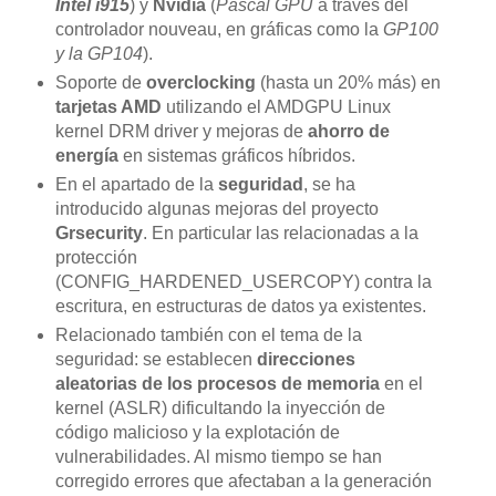
Intel i915
) y
Nvidia
(
Pascal GPU
a través del
controlador nouveau, en gráficas como la
GP100
y la GP104
).
Soporte de
overclocking
(hasta un 20% más) en
tarjetas AMD
utilizando el AMDGPU Linux
kernel DRM driver y mejoras de
ahorro de
energía
en sistemas gráficos híbridos.
En el apartado de la
seguridad
, se ha
introducido algunas mejoras del proyecto
Grsecurity
. En particular las relacionadas a la
protección
(CONFIG_HARDENED_USERCOPY) contra la
escritura, en estructuras de datos ya existentes.
Relacionado también con el tema de la
seguridad: se establecen
direcciones
aleatorias de los procesos de memoria
en el
kernel (ASLR) dificultando la inyección de
código malicioso y la explotación de
vulnerabilidades. Al mismo tiempo se han
corregido errores que afectaban a la generación