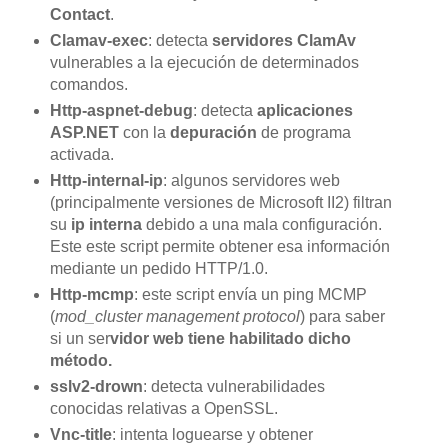
Contact
.
Clamav-exec
: detecta
servidores ClamAv
vulnerables a la ejecución de determinados
comandos.
Http-aspnet-debug
: detecta
aplicaciones
ASP.NET
con la
depuración
de programa
activada.
Http-internal-ip
: algunos servidores web
(principalmente versiones de Microsoft II2) filtran
su
ip interna
debido a una mala configuración.
Este este script permite obtener esa información
mediante un pedido HTTP/1.0.
Http-mcmp
: este script envía un ping MCMP
(
mod_cluster management protocol
) para saber
si un ser
vidor web tiene habilitado dicho
método.
sslv2-drown
: detecta vulnerabilidades
conocidas relativas a OpenSSL.
Vnc-title
: intenta loguearse y obtener