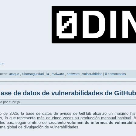
 »
uetas:
ataque
,
ciberseguridad
,
ia
,
malware
,
software
,
vulnerabilidad
|
0 comentarios
ase de datos de vulnerabilidades de GitHu
do por el-brujo
 de 2026, la base de datos de avisos de GitHub alcanzó un máximo histór
s, lo que representa
más de cinco veces su producción mensual habitual
. 
ades para seguir el ritmo del
creciente volumen de informes de vulnerabil
ma global de divulgación de vulnerabilidades.