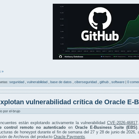
 »
uetas:
seguridad
,
vulnerabilidad
,
base de datos
,
ciberseguridad
,
github
,
software
|
0 comen
xplotan vulnerabilidad crítica de Oracle E-
do por el-brujo
lincuentes están explotando activamente la vulnerabilidad
CVE-2026-46817
e control remoto no autenticado
en
Oracle E-Business Suite (EBS)
ructuras de honeypot durante el fin de semana del 27 y 28 de junio de 2026
sión de Archivos del producto
Oracle Payments
.