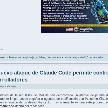
 »
uetas:
ciberataque
,
espionaje
,
phishing
,
recompensa
,
rusia
,
seguridad
|
0 comentarios
uevo ataque de Claude Code permite control
rrolladores
do por el-brujo
gadores de la red 0DIN de Mozilla han demostrado un ataque de prueba d
emente limpio puede engañar a agentes de codificación con IA, como
Claud
en el equipo de un desarrollador. Lo más alarmante es que este proceso s
malicioso
dentro del repositorio.