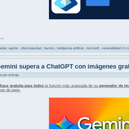
 »
uetas:
agente
,
ciberseguridad
,
hackeo
,
inteligencia artificial
,
microsoft
,
vulnerabilidad
|
0 c
emini supera a ChatGPT con imágenes grat
do por el-brujo
hace gratuita para todos
la función más avanzada de su
generador de i
nes de pago.