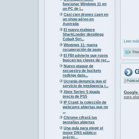
funcionar Windows 11 en
un PC de l...
Casi cien drones caen en
un show aéreo en
Australia
El nuevo malware
SharkLoader despliega
Cobalt Stri...
Leer más
Windows 11: nueva
recuperación de pago
Etiq
El FBI advierte que rusos
buscan las claves de rec...
Nuevo ataque de
G
secuestro de buckets
redirige dato...
| Publica
Ucrania denuncia que el
servicio de inteligencia r...
Xbox Series S iguala
Google 
precio de PS5
para pla
IP Crawl, la colección de
webcams abiertas que no
...
Chrome cifrará tus
pestañas abiertas
Una guía para elegir el
mejor DNS público;
práctic...