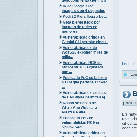
descubrimiento científico
IA de Google crea
imágenes en 4 segundos
Kodi 22 Piers llega a beta
Meta pierde juicio por
impacto de redes en
menores
Vulnerabilidad crítica en
Gemini CLI permite ejecu...
Vulnerabilidades de
WolfSSL exponen miles de
millo...
Vulnerabilidad RCE de
Leer más
Microsoft 365 explotada
con ...
Etiq
Publicado PoC de fallo en
NTLM que permite acceso
...
B
Vulnerabilidades críticas
de Dell Wyse permiten ej...
Roban sesiones de
| Publica
WhatsApp Web para
estafas a dire...
En mayo
Publicado PoC de
revisado
vulnerabilidad RCE en
dificult
Splunk Secu...
ecosiste
Vulnerabilidad crítica en