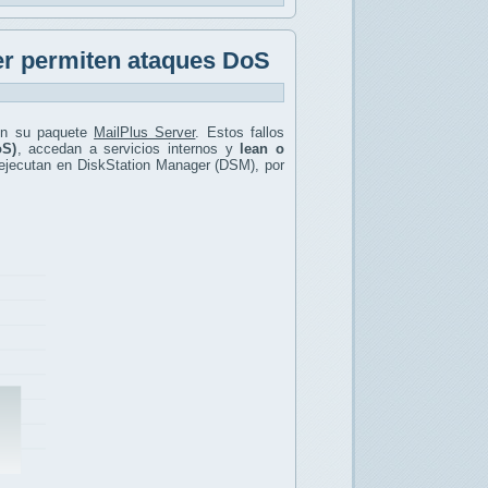
er permiten ataques DoS
 en su paquete
MailPlus Server
. Estos fallos
oS)
, accedan a servicios internos y
lean o
 ejecutan en DiskStation Manager (DSM), por