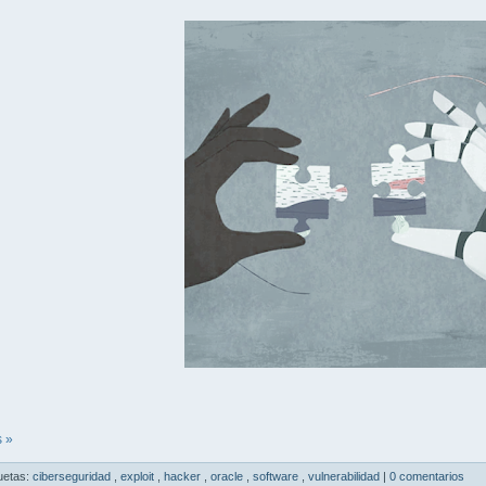
 »
uetas:
ciberseguridad
,
exploit
,
hacker
,
oracle
,
software
,
vulnerabilidad
|
0 comentarios