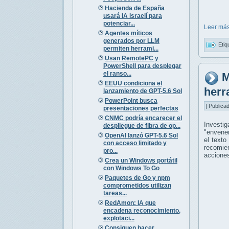
Hacienda de España
usará IA israelí para
potenciar...
Leer más
Agentes míticos
generados por LLM
Etiq
permiten herrami...
Usan RemotePC y
PowerShell para desplegar
el ranso...
M
EEUU condiciona el
herr
lanzamiento de GPT-5.6 Sol
PowerPoint busca
| Publica
presentaciones perfectas
CNMC podría encarecer el
Investi
despliegue de fibra de op...
"envenen
OpenAI lanzó GPT-5.6 Sol
el texto
con acceso limitado y
recomien
pro...
acciones
Crea un Windows portátil
con Windows To Go
Paquetes de Go y npm
comprometidos utilizan
tareas...
RedAmon: IA que
encadena reconocimiento,
explotaci...
Consiguen hacer