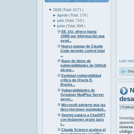
▼
2026
(Total: 6171 )
►
agosto
(Total: 179 )
►
julio
(Total: 710 )
▼
junio
(Total: 898 )
EE. UU. ofrece hasta
10M$ por información que
ayud...
Nuevo ataque de Claude
Code permite control total
...
Base de datos de
Leer más
vulnerabilidades de GitHub
alcanz...
Etiq
Explotan vulnerabilidad
crítica de Oracle E-
Busine...
N
Vulnerabilidades de
Synology MailPlus Server
desa
permi...
Microsoft advierte que las
| Publica
descripciones manipulad...
Gemini supera a ChatGPT
Investi
con imágenes gratis para
aparent
t...
inversa
Claude Science acelera el
código 