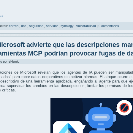
 »
uetas:
correo
,
dos
,
seguridad
,
servidor
,
synology
,
vulnerabilidad
|
0 comentarios
icrosoft advierte que las descripciones ma
amientas MCP podrían provocar fugas de da
do por el-brujo
gaciones de Microsoft revelan que los agentes de IA pueden ser manipula
adas" para robar datos corporativos sin activar alarmas. El ataque ocurre c
 descriptivo de una herramienta aprobada, engañando al agente para que eje
da supervisar los cambios en las descripciones, limitar los permisos de l
 críticas.