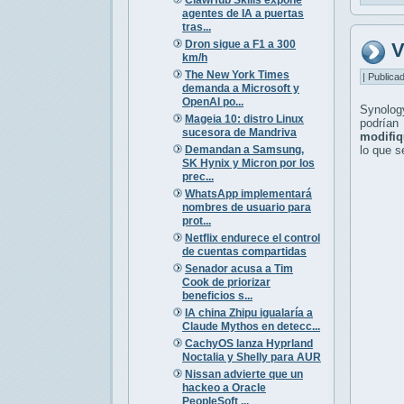
agentes de IA a puertas
tras...
Dron sigue a F1 a 300
V
km/h
The New York Times
| Publica
demanda a Microsoft y
OpenAI po...
Synolog
Mageia 10: distro Linux
podrían
sucesora de Mandriva
modifiq
Demandan a Samsung,
lo que s
SK Hynix y Micron por los
prec...
WhatsApp implementará
nombres de usuario para
prot...
Netflix endurece el control
de cuentas compartidas
Senador acusa a Tim
Cook de priorizar
beneficios s...
IA china Zhipu igualaría a
Claude Mythos en detecc...
CachyOS lanza Hyprland
Noctalia y Shelly para AUR
Nissan advierte que un
hackeo a Oracle
PeopleSoft ...