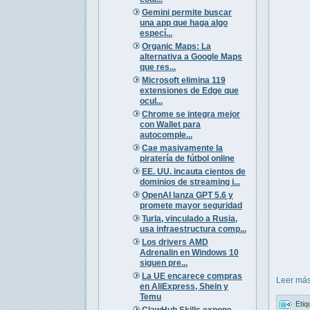
Gemini permite buscar
una app que haga algo
especí...
Organic Maps: La
alternativa a Google Maps
que res...
Microsoft elimina 119
extensiones de Edge que
ocul...
Chrome se integra mejor
con Wallet para
autocomple...
Cae masivamente la
piratería de fútbol online
EE. UU. incauta cientos de
dominios de streaming i...
OpenAI lanza GPT 5.6 y
promete mayor seguridad
Turla, vinculado a Rusia,
usa infraestructura comp...
Los drivers AMD
Adrenalin en Windows 10
siguen pre...
La UE encarece compras
Leer más
en AliExpress, Shein y
Temu
Etiq
ClawHub Skills expone