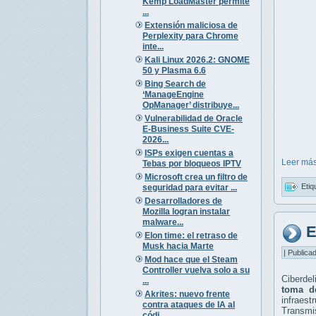
Kemp LoadMaster permite
...
Extensión maliciosa de
Perplexity para Chrome
inte...
Kali Linux 2026.2: GNOME
50 y Plasma 6.6
Bing Search de
‘ManageEngine
OpManager’ distribuye...
Vulnerabilidad de Oracle
E-Business Suite CVE-
2026...
ISPs exigen cuentas a
Leer más
Tebas por bloqueos IPTV
Microsoft crea un filtro de
Etiq
seguridad para evitar ...
Desarrolladores de
Mozilla logran instalar
malware...
E
Elon time: el retraso de
Musk hacia Marte
| Publica
Mod hace que el Steam
Controller vuelva solo a su
Ciberde
...
toma d
Akrites: nuevo frente
infraest
contra ataques de IA al
Transmi
códi...