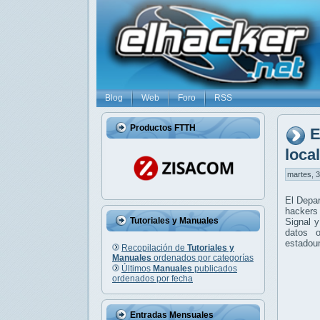
Blog
Web
Foro
RSS
Productos FTTH
E
loca
martes, 3
El Depar
hackers 
Tutoriales y Manuales
Signal y
datos o
estadou
Recopilación de
Tutoriales y
Manuales
ordenados por categorías
Últimos
Manuales
publicados
ordenados por fecha
Entradas Mensuales