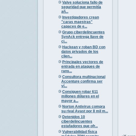
Valve soluciona fallo de
seguridad que permitía
añ...
Investigadores crean
"caras maestras"
capaces de e...
Grupo ciberdelincuentes
SynAck entrega llave de
ci...
Hackean y roban BD con
datos privados de los
clien...
Principales vectores de
entrada en ataques de
rans...
Consultora multinacional
Accenture confirma ser
ví...
Consiguen robar 611
millones dólares en el
mayor a...
Norton Antivirus compra
su rival Avast por 8 mil m...
Detenidos 10
ciberdelincuentes
estafadores que ofr...
Vulnerabilidad física