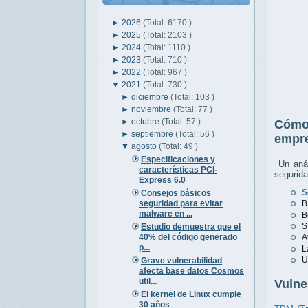
►
2026
(Total: 6170 )
►
2025
(Total: 2103 )
►
2024
(Total: 1110 )
►
2023
(Total: 710 )
►
2022
(Total: 967 )
▼
2021
(Total: 730 )
►
diciembre
(Total: 103 )
►
noviembre
(Total: 77 )
►
octubre
(Total: 57 )
Cómo 
►
septiembre
(Total: 56 )
empr
▼
agosto
(Total: 49 )
Especificaciones y
Un anál
características PCI-
segurida
Express 6.0
S
Consejos básicos
seguridad para evitar
B
malware en ...
B
S
Estudio demuestra que el
40% del código generado
A
p...
L
U
Grave vulnerabilidad
afecta base datos Cosmos
util...
Vulne
El kernel de Linux cumple
30 años