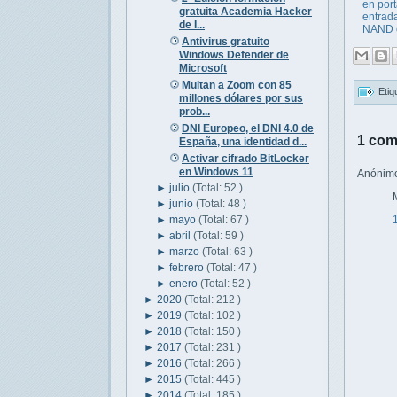
en port
gratuita Academia Hacker
entrad
de I...
NAND c
Antivirus gratuito
Windows Defender de
Microsoft
Multan a Zoom con 85
Etiq
millones dólares por sus
prob...
DNI Europeo, el DNI 4.0 de
1 com
España, una identidad d...
Activar cifrado BitLocker
en Windows 11
Anónimo 
►
julio
(Total: 52 )
►
junio
(Total: 48 )
►
mayo
(Total: 67 )
►
abril
(Total: 59 )
►
marzo
(Total: 63 )
►
febrero
(Total: 47 )
►
enero
(Total: 52 )
►
2020
(Total: 212 )
►
2019
(Total: 102 )
►
2018
(Total: 150 )
►
2017
(Total: 231 )
►
2016
(Total: 266 )
►
2015
(Total: 445 )
►
2014
(Total: 185 )