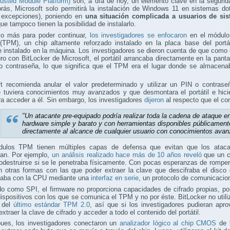
usted Module Platform)
son, a día de hoy, un elemento clave en la seguri
brás, Microsoft solo permitirá la instalación de Windows 11 en sistemas d
 excepciones), poniendo en
una situación complicada a usuarios de si
ue tampoco tienen la posibilidad de instalarlo.
o más para poder continuar,
los investigadores se enfocaron
en el módulo 
(TPM), un chip altamente reforzado instalado en la placa base del portá
 instalado en la máquina. Los investigadores se dieron cuenta de que como e
ro con BitLocker de Microsoft, el portátil arrancaba directamente en la panta
 contraseña, lo que significa que el TPM era el lugar donde se almacenaba
ft recomienda anular el valor predeterminado y utilizar un PIN o contras
 tuviera conocimientos muy avanzados y que desmontara el portátil e hicie
 acceder a él. Sin embargo, los investigadores
dijeron
al respecto que el co
"Un atacante pre-equipado podría realizar toda la cadena de ataque e
hardware simple y barato y con herramientas disponibles públicament
directamente al alcance de cualquier usuario con conocimientos avan
ulos TPM tienen múltiples capas de defensa que evitan que los ataca
an. Por ejemplo,
un análisis realizado hace más de 10 años reveló
que un c
odestruirse si se le penetraba físicamente. Con pocas esperanzas de romper el
n otras formas con las que poder extraer la clave que descifraba el disc
aba con la CPU mediante una
interfaz en serie
, un protocolo de comunicacio
o como SPI, el firmware no proporciona capacidades de cifrado propias, po
dispositivos con los que se comunica el TPM y no por éste. BitLocker no uti
s del
último estándar TPM 2.0
, así que si los investigadores pudieran ap
extraer la clave de cifrado y acceder a todo el contenido del portátil.
s, los investigadores conectaron un
analizador lógico al chip CMOS
de l