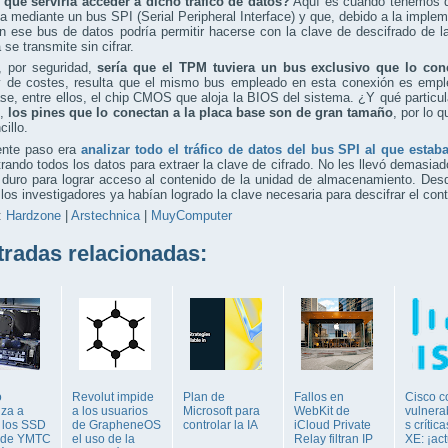
 qué serviría acceder a dicho tráfico de datos?
Aquí es cuando tenemos q
za mediante un bus SPI (Serial Peripheral Interface) y que, debido a la imple
 ese bus de datos podría permitir hacerse con la clave de descifrado de 
 se transmite sin cifrar.
, por seguridad,
sería que el TPM tuviera un bus exclusivo que lo con
y de costes, resulta que el mismo bus empleado en esta conexión es empl
se, entre ellos, el chip CMOS que aloja la BIOS del sistema. ¿Y qué particul
M,
los pines que lo conectan a la placa base son de gran tamaño
, por lo 
illo.
iente paso era
analizar todo el tráfico de datos del bus SPI al que esta
iltrando todos los datos para extraer la clave de cifrado. No les llevó demas
o duro para lograr acceso al contenido de la unidad de almacenamiento. D
los investigadores ya habían logrado la clave necesaria para descifrar el cont
:
Hardzone
|
Arstechnica
|
MuyComputer
adas relacionadas:
o
Revolut impide
Plan de
Fallos en
Cisco c
za a
a los usuarios
Microsoft para
WebKit de
vulnera
 los SSD
de GrapheneOS
controlar la IA
iCloud Private
s crític
 de YMTC
el uso de la
Relay filtran IP
XE: ¡act