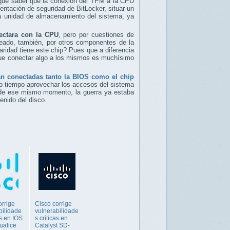
ue saber que la conexión del TPM a la CPU
mentación de seguridad de BitLocker, situar un
la unidad de almacenamiento del sistema, ya
ectara con la CPU
, pero por cuestiones de
eado, también, por otros componentes de la
aridad tiene este chip? Pues que a diferencia
que conectar algo a los mismos es muchísimo
ban conectadas tanto la BIOS como el chip
iado tiempo aprovechar los accesos del sistema
esde ese mismo momento, la guerra ya estaba
enido del disco.
orrige
Cisco corrige
bilidade
vulnerabilidade
as en IOS
s críticas en
ualice
Catalyst SD-