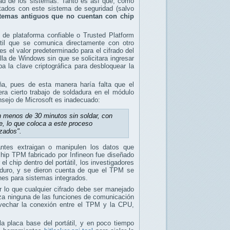
dad de los sistemas. Tanto es así que, como
otados con este sistema de seguridad (salvo
stemas antiguos que no cuentan con chip
de plataforma confiable o Trusted Platform
til que se comunica directamente con otro
s el valor predeterminado para el cifrado del
lla de Windows sin que se solicitara ingresar
 la clave criptográfica para desbloquear la
eña, pues de esta manera haría falta que el
ra cierto trabajo de soldadura en el módulo
nsejo de Microsoft es inadecuado:
n menos de 30 minutos sin soldar, con
e, lo que coloca a este proceso
zados".
ntes extraigan o manipulen los datos que
hip TPM fabricado por Infineon fue diseñado
 chip dentro del portátil, los investigadores
o duro, y se dieron cuenta de que el TPM se
nes para sistemas integrados.
r lo que cualquier cifrado debe ser manejado
liza ninguna de las funciones de comunicación
rovechar la conexión entre el TPM y la CPU,
a placa base del portátil, y en poco tiempo