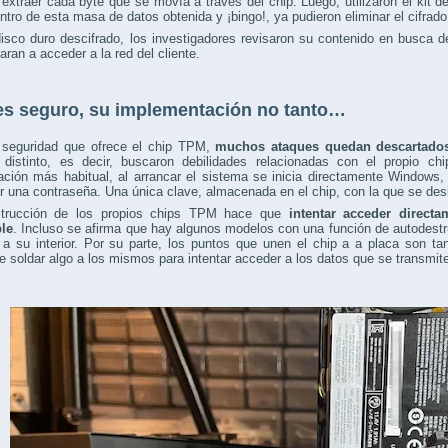
 extraer cada byte que se movía a través del chip. Luego, utilizaron el kit 
ntro de esta masa de datos obtenida y ¡bingo!, ya pudieron eliminar el cifrado
isco duro descifrado, los investigadores revisaron su contenido en busca 
aran a acceder a la red del cliente.
s seguro, su implementación no tanto…
 seguridad que ofrece el chip TPM,
muchos ataques quedan descartado
 distinto, es decir, buscaron debilidades relacionadas con el propio ch
ación más habitual, al arrancar el sistema se inicia directamente Windows
ir una contraseña. Una única clave, almacenada en el chip, con la que se des
trucción de los propios chips TPM hace que
intentar acceder directa
le
. Incluso se afirma que hay algunos modelos con una función de autodestru
a su interior. Por su parte, los puntos que unen el chip a a placa son ta
e soldar algo a los mismos para intentar acceder a los datos que se transmite