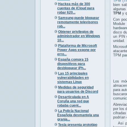
TPM (Tr
Hackea más de 300
bien sa
cuentas de iCloud para
algunas
robar 620...
TPM
y q
Samsung puede bloquear
Con poc
remotamente televisores
Module 
rob...
hardware
Obtener privilegios de
disco du
administrador en Windows
un PIN o
10...
unidad.
Plataforma de Microsoft
Microso
Power Apps expone por
atacante
erro...
TPM para
España compra 15
dispositivos para
desbloquear iPh...
Las 15 principales
vulnerabilidades en
Los mód
sistemas Linux
almacen
Medidas de seguridad
para aut
para usuarios de Discord
buscaro
Desarticulada en A
comunic
Coruña una red que
Abreviad
robaba cuent...
por los 
La Policía Nacional
cifrada
Española desmantela una
podrían 
granja...
Así pue
Tesla presenta prototipo