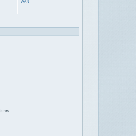
WAN
dores.