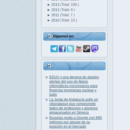
►
2013
(Total: 100 )
►
2012
(Total: 8 )
►
2011
(Total: 7 )
►
2010
(Total: 15 )
Síguenos en:
EEUU y una decena de aliados
alertan del uso de falsos
informáticos norcoreanos para
financiar programas nuclear y
balís
La Junta de Andalucía sufre un
ciberataque que compromete
datos de profesores y alumnos
almacenados en Séneca
Bruselas multa a Google con 890
millones por abusar de su
posición en el mercado