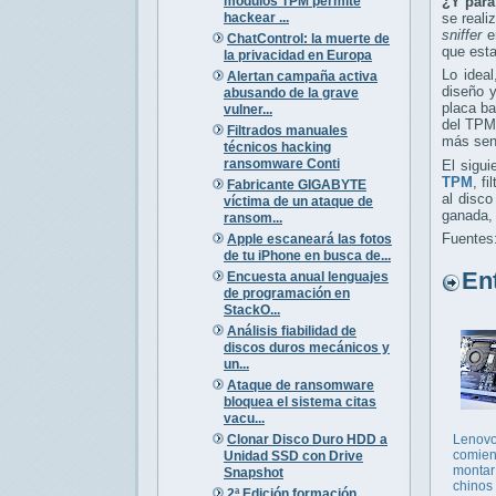
módulos TPM permite
¿Y para
hackear ...
se reali
sniffer
en
ChatControl: la muerte de
que esta
la privacidad en Europa
Lo ideal
Alertan campaña activa
diseño 
abusando de la grave
placa ba
vulner...
del TP
Filtrados manuales
más senc
técnicos hacking
ransomware Conti
El sigu
TPM
, f
Fabricante GIGABYTE
al disc
víctima de un ataque de
ganada, 
ransom...
Fuentes
Apple escaneará las fotos
de tu iPhone en busca de...
Entr
Encuesta anual lenguajes
de programación en
StackO...
Análisis fiabilidad de
discos duros mecánicos y
un...
Ataque de ransomware
bloquea el sistema citas
vacu...
Clonar Disco Duro HDD a
Lenov
comien
Unidad SSD con Drive
montar
Snapshot
chinos
2ª Edición formación