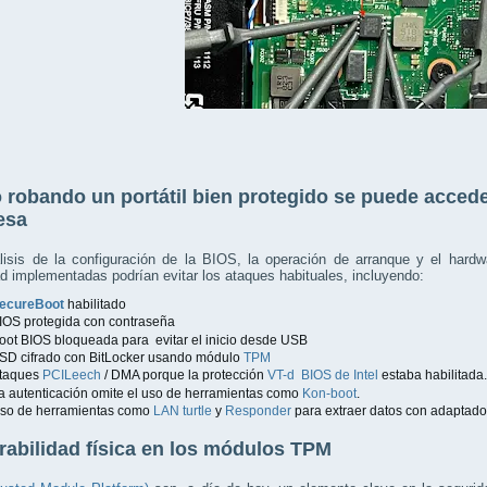
robando un portátil bien protegido se puede acceder
esa
isis de la configuración de la BIOS, la operación de arranque y el hard
d implementadas podrían evitar los ataques habituales, incluyendo:
ecureBoot
habilitado
IOS protegida con contraseña
oot BIOS bloqueada para evitar el inicio desde USB
SD cifrado con BitLocker usando módulo
TPM
taques
PCILeech
/ DMA porque la protección
VT-d BIOS de Intel
estaba habilitada.
a autenticación omite el uso de herramientas como
Kon-boot
.
so de herramientas como
LAN turtle
y
Responder
para extraer datos con adaptado
rabilidad física en los módulos TPM