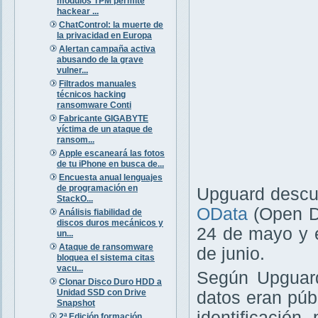
módulos TPM permite
hackear ...
ChatControl: la muerte de
la privacidad en Europa
Alertan campaña activa
abusando de la grave
vulner...
Filtrados manuales
técnicos hacking
ransomware Conti
Fabricante GIGABYTE
víctima de un ataque de
ransom...
Apple escaneará las fotos
de tu iPhone en busca de...
Encuesta anual lenguajes
de programación en
Upguard descub
StackO...
OData
(Open Da
Análisis fiabilidad de
discos duros mecánicos y
24 de mayo y e
un...
Ataque de ransomware
de junio.
bloquea el sistema citas
vacu...
Según Upguard
Clonar Disco Duro HDD a
Unidad SSD con Drive
datos eran púb
Snapshot
identificació
2ª Edición formación