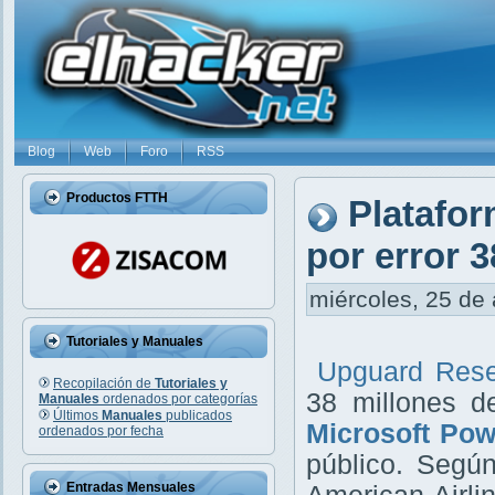
Blog
Web
Foro
RSS
Productos FTTH
Platafo
por error 3
miércoles, 25 de 
Tutoriales y Manuales
Upguard Rese
Recopilación de
Tutoriales y
38 millones d
Manuales
ordenados por categorías
Últimos
Manuales
publicados
Microsoft Po
ordenados por fecha
público. Según
Entradas Mensuales