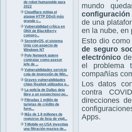
de robot humanoide para
mundo queda
2022
Cloudflare mitiga el
configuración
ataque HTTP DDoS más
de una platafo
grande c...
Vulnerabilidad crítica en
en la nube, en
QNX de BlackBerry
compro...
Esto dio como
SerenityOS, el sistema
Unix con aspecto de
de seguro soc
Windows NT
Poly Network quiere
electrónico
de 
contratar como asesor
el problema t
jefe de ...
Vulnerabilidades servicio
compañías como
cola de impresión de Win...
Graves vulnerabilidades
Los datos con
chips Realtek utilizados p...
La policía de Dallas deja
contra COVID
libre a un sospechoso po...
direcciones d
Filtradas 1 millón de
tarjetas de crédito de
configuracion
form...
Más de 1,9 millones de
Apps.
registros de lista de vigil...
T-Mobile en USA investiga
una filtración masiva de...