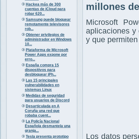
millones d
Hackea más de 300
cuentas de iCloud para
robar 620...
Samsung puede bloquear
Microsoft Pow
remotamente televisores
rob...
aplicaciones y 
Obtener privilegios de
y que permiten
administrador en Windows
10...
Plataforma de Microsoft
Power Apps expone por
erro...
España compra 15
dispositivos para
desbloquear iPh...
Las 15 principales
vulnerabilidades en
sistemas Linux
Medidas de seguridad
para usuarios de Discord
Desarticulada en A
Coruña una red que
robaba cuent...
La Policía Nacional
Española desmantela una
granja...
Los datos pers
Tesla presenta prototipo