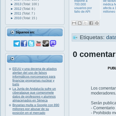
expone a
de factur
►
2013
(Total: 100 )
700.000
médica 
usuarios por
afecta a 
►
2012
(Total: 8 )
fallo de API
millones d
►
2011
(Total: 7 )
►
2010
(Total: 15 )
Síguenos en:
Etiquetas:
dat
0 comentar
PUB
EEUU y una decena de aliados
alertan del uso de falsos
informáticos norcoreanos para
financiar programas nuclear y
balís
Los comentar
La Junta de Andalucía sufre un
moderadores
ciberataque que compromete
datos de profesores y alumnos
almacenados en Séneca
Serán publica
Bruselas multa a Google con 890
- Comentario 
millones por abusar de su
- Prohibido 
posición en el mercado