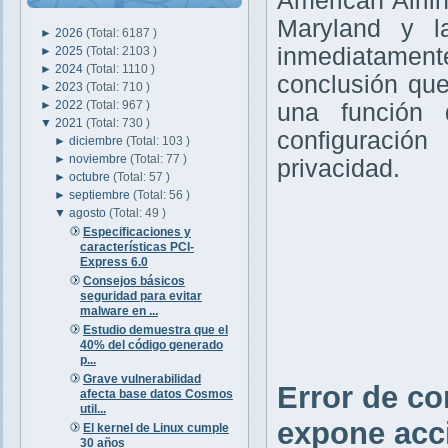
American Airlin
Maryland y 
►
2026
(Total: 6187 )
inmediatamen
►
2025
(Total: 2103 )
►
2024
(Total: 1110 )
conclusión qu
►
2023
(Total: 710 )
►
2022
(Total: 967 )
una función 
▼
2021
(Total: 730 )
configuración
►
diciembre
(Total: 103 )
►
noviembre
(Total: 77 )
privacidad.
►
octubre
(Total: 57 )
►
septiembre
(Total: 56 )
▼
agosto
(Total: 49 )
Especificaciones y
características PCI-
Express 6.0
Consejos básicos
seguridad para evitar
malware en ...
Estudio demuestra que el
40% del código generado
p...
Grave vulnerabilidad
Error de c
afecta base datos Cosmos
util...
expone acc
El kernel de Linux cumple
30 años