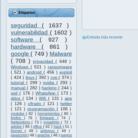
Etiquetas
seguridad
( 1637 )
vulnerabilidad
( 1602 )
Entrada más reciente
software
( 927 )
hardware
( 861 )
google
( 749 )
Malware
( 708 )
privacidad
( 648 )
Windows
( 521 )
ransomware
( 521 )
android
( 456 )
exploit
( 424 )
linux
( 392 )
cve
( 374 )
tutorial
( 299 )
nvidia
( 293 )
manual
( 282 )
hacking
( 244 )
ssd
( 176 )
WhatsApp
( 173 )
ddos
( 134 )
Wifi
( 131 )
app
( 126 )
cifrado
( 121 )
twitter
( 121 )
programación
( 106 )
youtube
( 82 )
herramientas
( 80 )
firefox
( 76 )
firmware
( 74 )
Networking
( 73 )
sysadmin
( 72 )
adobe
( 66 )
office
( 62 )
hack
( 51 )
Kernel
( 49 )
antivirus
( 49 )
javascript
( 48 )
apache
( 46 )
juegos