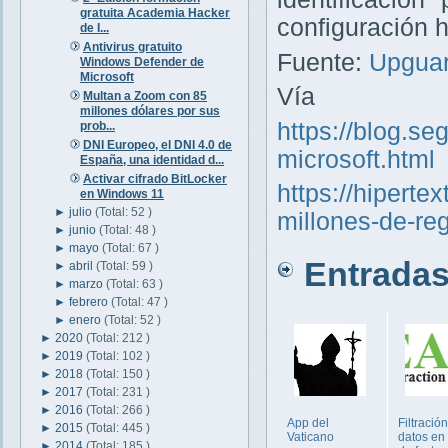
gratuita Academia Hacker
configuración 
de I...
Antivirus gratuito
Fuente:
Upgua
Windows Defender de
Microsoft
Vía
Multan a Zoom con 85
millones dólares por sus
https://blog.se
prob...
DNI Europeo, el DNI 4.0 de
microsoft.html
España, una identidad d...
Activar cifrado BitLocker
https://hipert
en Windows 11
►
julio
(Total: 52 )
millones-de-reg
►
junio
(Total: 48 )
►
mayo
(Total: 67 )
Entradas 
►
abril
(Total: 59 )
►
marzo
(Total: 63 )
►
febrero
(Total: 47 )
►
enero
(Total: 52 )
►
2020
(Total: 212 )
►
2019
(Total: 102 )
►
2018
(Total: 150 )
►
2017
(Total: 231 )
►
2016
(Total: 266 )
App del
Filtració
►
2015
(Total: 445 )
Vaticano
datos en 
►
2014
(Total: 185 )