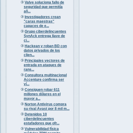
Valve soluciona fallo de
seguridad que permitía
añ...
Investigadores crean
"caras maestras"
capaces de e...
Grupo ciberdelincuentes
SynAck entrega llave de
ci...
Hackean y roban BD con
datos privados de los
clien...
Principales vectores de
entrada en ataques de
rans...
Consultora multinacional
Accenture confirma ser
ví...
Consiguen robar 611
millones dólares en el
mayor a...
Norton Antivirus compra
su rival Avast por 8 mil m...
Detenidos 10
ciberdelincuentes
estafadores que ofr...
Vulnerabilidad física