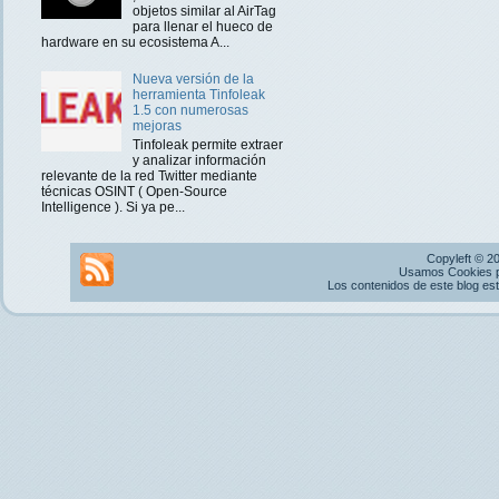
objetos similar al AirTag
para llenar el hueco de
hardware en su ecosistema A...
Nueva versión de la
herramienta Tinfoleak
1.5 con numerosas
mejoras
Tinfoleak permite extraer
y analizar información
relevante de la red Twitter mediante
técnicas OSINT ( Open-Source
Intelligence ). Si ya pe...
Copyleft © 2
Usamos Cookies pr
Los contenidos de este blog es