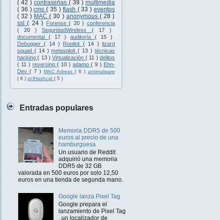
( 42 )
contraseñas
( 39 )
multimedia
( 36 )
cms
( 35 )
flash
( 33 )
eventos
( 32 )
MAC
( 30 )
anonymous
( 28 )
ssl
( 24 )
Forense
( 20 )
conferencia
( 20 )
SeguridadWireless
( 17 )
documental
( 17 )
auditoría
( 15 )
Debugger
( 14 )
Rootkit
( 14 )
lizard
squad
( 14 )
metasploit
( 13 )
técnicas
hacking
( 13 )
Virtualización
( 11 )
delitos
( 11 )
reversing
( 10 )
adamo
( 9 )
Ehn-
Dev
( 7 )
MAC Adress
( 6 )
antimalware
( 6 )
oclHashcat
( 5 )
Entradas populares
Memoria DDR5 de 500
euros al precio de una
hamburguesa
Un usuario de Reddit
adquirió una memoria
DDR5 de 32 GB
valorada en 500 euros por solo 12,50
euros en una tienda de segunda mano.
Google lanza Pixel Tag
Google prepara el
lanzamiento de Pixel Tag
, un localizador de