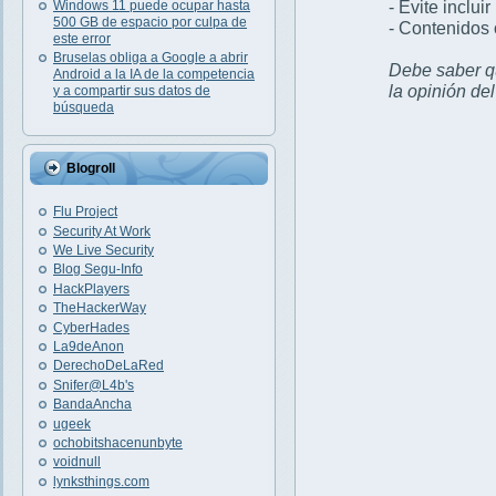
- Evite inclui
Windows 11 puede ocupar hasta
500 GB de espacio por culpa de
- Contenidos 
este error
Bruselas obliga a Google a abrir
Debe saber qu
Android a la IA de la competencia
la opinión de
y a compartir sus datos de
búsqueda
Blogroll
Flu Project
Security At Work
We Live Security
Blog Segu-Info
HackPlayers
TheHackerWay
CyberHades
La9deAnon
DerechoDeLaRed
Snifer@L4b's
BandaAncha
ugeek
ochobitshacenunbyte
voidnull
lynksthings.com