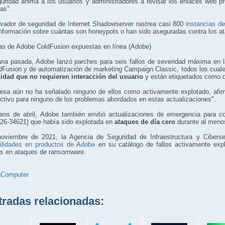
uridad anima a los usuarios y administradores a revisar los enlaces web pr
as".
rvador de seguridad de Internet Shadowserver rastrea casi 800
instancias d
nformación sobre cuántas son honeypots o han sido aseguradas contra los at
ias de Adobe ColdFusion expuestas en línea (Adobe)
na pasada, Adobe lanzó parches para seis fallos de severidad máxima en la
dFusion y de automatización de marketing Campaign Classic, todos los cual
idad que no requieren interacción del usuario
y están etiquetados como de
esa aún no ha señalado ninguno de ellos como activamente explotado, afir
activo para ninguno de los problemas abordados en estas actualizaciones".
pios de abril, Adobe también emitió actualizaciones de emergencia para co
26-34621) que había sido explotada en
ataques de día cero
durante al meno
oviembre de 2021, la Agencia de Seguridad de Infraestructura y Cibers
bilidades en productos de Adobe
en su catálogo de fallos activamente exp
s en ataques de ransomware.
gComputer
adas relacionadas: