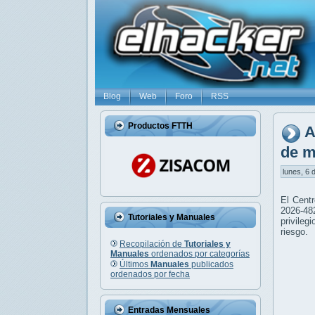
Blog
Web
Foro
RSS
Productos FTTH
A
de m
lunes, 6 d
El Centr
2026-48
Tutoriales y Manuales
privileg
riesgo.
Recopilación de
Tutoriales y
Manuales
ordenados por categorías
Últimos
Manuales
publicados
ordenados por fecha
Entradas Mensuales