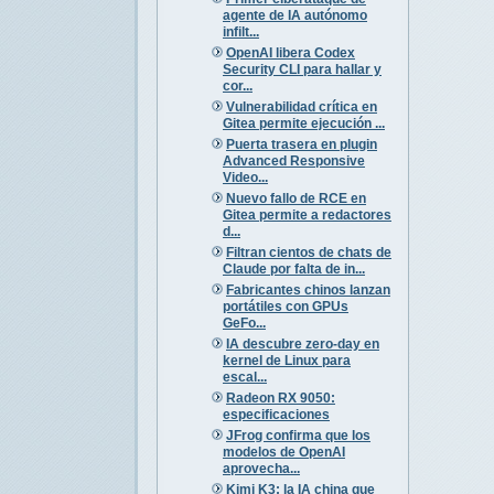
agente de IA autónomo
infilt...
OpenAI libera Codex
Security CLI para hallar y
cor...
Vulnerabilidad crítica en
Gitea permite ejecución ...
Puerta trasera en plugin
Advanced Responsive
Video...
Nuevo fallo de RCE en
Gitea permite a redactores
d...
Filtran cientos de chats de
Claude por falta de in...
Fabricantes chinos lanzan
portátiles con GPUs
GeFo...
IA descubre zero-day en
kernel de Linux para
escal...
Radeon RX 9050:
especificaciones
JFrog confirma que los
modelos de OpenAI
aprovecha...
Kimi K3: la IA china que