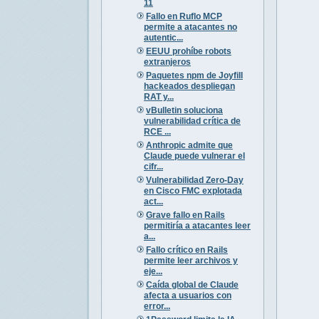
11
Fallo en Ruflo MCP
permite a atacantes no
autentic...
EEUU prohíbe robots
extranjeros
Paquetes npm de Joyfill
hackeados despliegan
RAT y...
vBulletin soluciona
vulnerabilidad crítica de
RCE ...
Anthropic admite que
Claude puede vulnerar el
cifr...
Vulnerabilidad Zero-Day
en Cisco FMC explotada
act...
Grave fallo en Rails
permitiría a atacantes leer
a...
Fallo crítico en Rails
permite leer archivos y
eje...
Caída global de Claude
afecta a usuarios con
error...