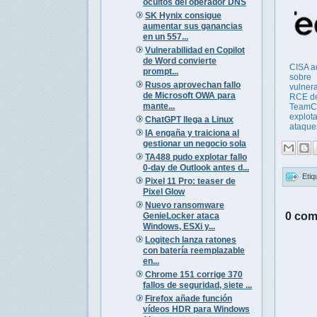
ocultos del operador DNS
SK Hynix consigue
aumentar sus ganancias
en un 557...
Vulnerabilidad en Copilot
de Word convierte
CISA a
prompt...
sobre
Rusos aprovechan fallo
vulnera
de Microsoft OWA para
RCE d
mante...
TeamCi
explot
ChatGPT llega a Linux
ataque
IA engaña y traiciona al
gestionar un negocio sola
TA488 pudo explotar fallo
0-day de Outlook antes d...
Etiq
Pixel 11 Pro: teaser de
Pixel Glow
Nuevo ransomware
0 com
GenieLocker ataca
Windows, ESXi y...
Logitech lanza ratones
con batería reemplazable
en...
Chrome 151 corrige 370
fallos de seguridad, siete ...
Firefox añade función
vídeos HDR para Windows