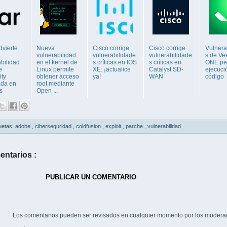
dvierte
Nueva
Cisco corrige
Cisco corrige
Vulnera
vulnerabilidad
vulnerabilidade
vulnerabilidade
s de V
bilidad
en el kernel de
s críticas en IOS
s críticas en
ONE pe
e
Linux permite
XE: ¡actualice
Catalyst SD-
ejecuci
ty
obtener acceso
ya!
WAN
código
ada en
root mediante
s
Open ...
uetas:
adobe
,
ciberseguridad
,
coldfusion
,
exploit
,
parche
,
vulnerabilidad
entarios :
PUBLICAR UN COMENTARIO
Los comentarios pueden ser revisados en cualquier momento por los modera