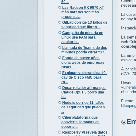
Ciberseg
50 ...
necesari
Las Radeon RX 9070 XT
más baratas son más
El obse
propensa...
no hay i
GitLab corrige 13 fallos de
seguridad que filtran ...
Instanc
Campaña de minería en
La sema
Linux usa PAM para
web Col
ocultar b...
complej
Llamada de Teams de dos
minutos podría cifrar tu r...
La empr
Estafa de nueve años
exploit 
clona webs de empresas
rusas ...
A princi
Explotan vulnerabilidad 0-
(CVE-20
day de Cisco FMC para
ro...
Desde n
vulnera
Desarrollador afirma que
abusado
Claude Opus 5 borró una
b...
Fuente:
Node.js corrige 11 fallos
Bleepin
de seguridad que pueden
...
Ciberplataforma que
Entr
convierte llamadas de
soporte ...
Raspberry Pi revela datos