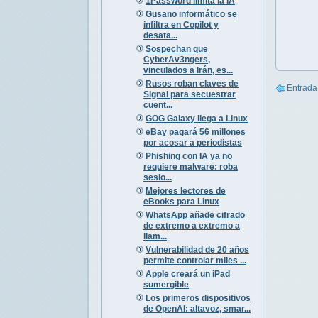
1Password limita la IA
Gusano informático se
infiltra en Copilot y
desata...
Sospechan que
CyberAv3ngers,
vinculados a Irán, es...
Rusos roban claves de
Entrada
Signal para secuestrar
cuent...
GOG Galaxy llega a Linux
eBay pagará 56 millones
por acosar a periodistas
Phishing con IA ya no
requiere malware: roba
sesio...
Mejores lectores de
eBooks para Linux
WhatsApp añade cifrado
de extremo a extremo a
llam...
Vulnerabilidad de 20 años
permite controlar miles ...
Apple creará un iPad
sumergible
Los primeros dispositivos
de OpenAI: altavoz, smar...