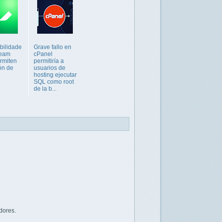
bilidade
Grave fallo en
eeam
cPanel
rmiten
permitiría a
ón de
usuarios de
hosting ejecutar
SQL como root
de la b...
dores.