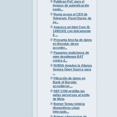
Publican PoC para el
bypass de autenticación
explo...
Rusia acusa al CEO de
Telegram, Pavel Durov, de
ay...
Aparece un Intel Core i9-
14901KE con únicamente
8 ...
Presunta brecha de datos
en Revolut: dicen
acceder...
Paquetes maliciosos de
npm despliegan RAT
contra d...
NVIDIA impulsa la Alianza
Segura Open Source para
...
Filtración de datos en
Bank of Baroda:
accedieron ...
DEF CON prohíbe las
gafas perversas al estilo
de Meta
Botnet Tengu reinicia
dispositivos Linux
infectado...
Primer ciberataque de