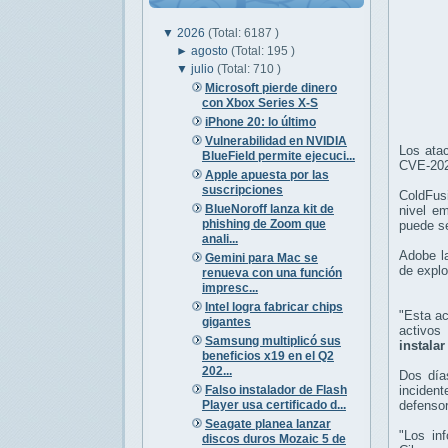
▼
2026
(Total: 6187 )
►
agosto
(Total: 195 )
▼
julio
(Total: 710 )
Microsoft pierde dinero
con Xbox Series X-S
iPhone 20: lo último
Vulnerabilidad en NVIDIA
Los ata
BlueField permite ejecuci...
CVE-2026
Apple apuesta por las
suscripciones
ColdFusi
BlueNoroff lanza kit de
nivel em
phishing de Zoom que
puede se
anali...
Adobe la
Gemini para Mac se
de explo
renueva con una función
impresc...
Intel logra fabricar chips
"Esta ac
gigantes
activos
Samsung multiplicó sus
instalar
beneficios x19 en el Q2
202...
Dos día
Falso instalador de Flash
incident
Player usa certificado d...
defensor
Seagate planea lanzar
"Los in
discos duros Mozaic 5 de