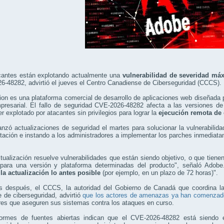
cantes están explotando actualmente una
vulnerabilidad de severidad m
-48282, advirtió el jueves el Centro Canadiense de Ciberseguridad (CCCS).
on es una plataforma comercial de desarrollo de aplicaciones web diseñada p
presarial. El fallo de seguridad CVE-2026-48282 afecta a las versiones de
r explotado por atacantes sin privilegios para lograr la
ejecución remota de
nzó actualizaciones de seguridad el martes para solucionar la vulnerabilida
tación e instando a los administradores a implementar los parches inmediat
tualización resuelve vulnerabilidades que están siendo objetivo, o que tiene
 para una versión y plataforma determinadas del producto", señaló Adobe
 la actualización lo antes posible
(por ejemplo, en un plazo de 72 horas)".
s después, el CCCS, la autoridad del Gobierno de Canadá que coordina la 
e de ciberseguridad, advirtió
que los actores de amenazas ya han comenzado
es que aseguren sus sistemas contra los ataques en curso.
formes de fuentes abiertas indican que el CVE-2026-48282 está siendo 