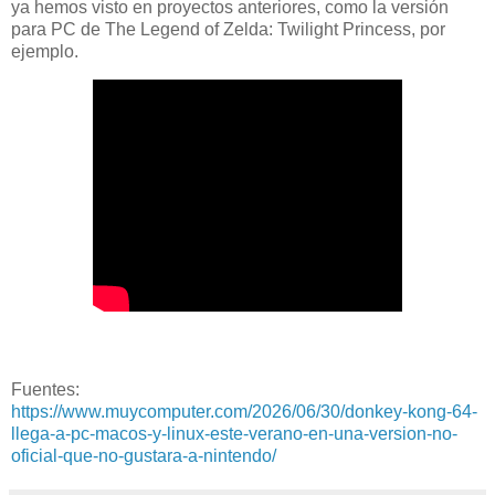
ya hemos visto en proyectos anteriores, como la versión
para PC de The Legend of Zelda: Twilight Princess, por
ejemplo.
Fuentes:
https://www.muycomputer.com/2026/06/30/donkey-kong-64-
llega-a-pc-macos-y-linux-este-verano-en-una-version-no-
oficial-que-no-gustara-a-nintendo/