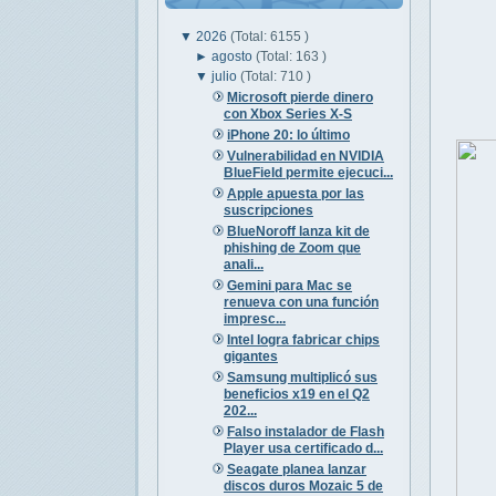
▼
2026
(Total: 6155 )
►
agosto
(Total: 163 )
▼
julio
(Total: 710 )
Microsoft pierde dinero
con Xbox Series X-S
iPhone 20: lo último
Vulnerabilidad en NVIDIA
BlueField permite ejecuci...
Apple apuesta por las
suscripciones
BlueNoroff lanza kit de
phishing de Zoom que
anali...
Gemini para Mac se
renueva con una función
impresc...
Intel logra fabricar chips
gigantes
Samsung multiplicó sus
beneficios x19 en el Q2
202...
Falso instalador de Flash
Player usa certificado d...
Seagate planea lanzar
discos duros Mozaic 5 de