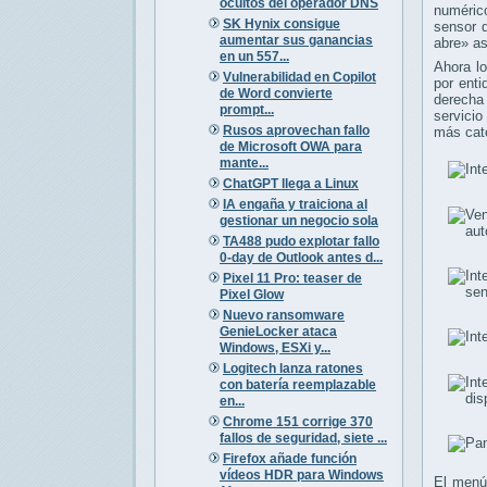
ocultos del operador DNS
numéric
SK Hynix consigue
sensor 
aumentar sus ganancias
abre» as
en un 557...
Ahora lo
Vulnerabilidad en Copilot
por enti
de Word convierte
derecha 
prompt...
servicio
Rusos aprovechan fallo
más cate
de Microsoft OWA para
mante...
ChatGPT llega a Linux
IA engaña y traiciona al
gestionar un negocio sola
TA488 pudo explotar fallo
0-day de Outlook antes d...
Pixel 11 Pro: teaser de
Pixel Glow
Nuevo ransomware
GenieLocker ataca
Windows, ESXi y...
Logitech lanza ratones
con batería reemplazable
en...
Chrome 151 corrige 370
fallos de seguridad, siete ...
Firefox añade función
vídeos HDR para Windows
El menú 