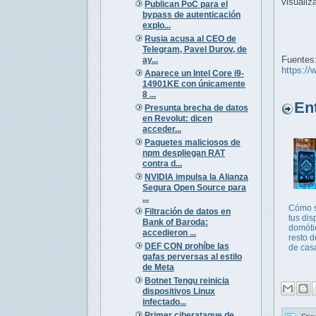
visualiz
Publican PoC para el
bypass de autenticación
explo...
Rusia acusa al CEO de
Telegram, Pavel Durov, de
Fuentes
ay...
https://
Aparece un Intel Core i9-
14901KE con únicamente
8 ...
Entr
Presunta brecha de datos
en Revolut: dicen
acceder...
Paquetes maliciosos de
npm despliegan RAT
contra d...
NVIDIA impulsa la Alianza
Segura Open Source para
...
Cómo s
Filtración de datos en
tus dis
Bank of Baroda:
domóti
accedieron ...
resto d
DEF CON prohíbe las
de cas
gafas perversas al estilo
de Meta
Botnet Tengu reinicia
dispositivos Linux
infectado...
Primer ciberataque de