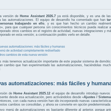
a versión de
Home Assistant 2026.7
ya está disponible, y es una de la
a las automatizaciones. El equipo de desarrollo ha comentado que han
ta
personas trabajando en ello
, y es que han hecho un cambio realment
», para que cualquier persona sin conocimientos técnicos pueda realizar 
rporado otros cambios en el registro de actividad, nuevas integraciones y m
rporado en esta versión; a continuación podéis verlo en detalle.
uevas automatizaciones: más fáciles y humanas
enú de actividad completamente rediseñado
tros cambios de esta nueva versión
s más tenemos actualización importante de este popular sistema de domótic
ran cambio que han experimentado las automatizaciones, haciéndolas muc
.
as automatizaciones: más fáciles y human
ersión de
Home Assistant 2025.12
el equipo de desarrollo introdujo nuevos
esente desde esa actualización, pero activándolos desde «
Ajustes / Sistema
tonces, con cada nueva versión han ido incorporando nuevas característica
estos cambios se consolidan, y ahora se convierte en opción predeterminada
evo menú de automatizaciones es bastante diferente al anterior, porque a