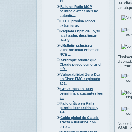
11
las dife
Fallo en Ruflo MCP
las etiq
permite a atacantes no
autentic...
EEUU prohíbe robots
extranjeros
Paquetes npm de Joyfill
hackeados despliegan
RAT y...
vBulletin soluciona
vulnerabilidad crítica de
RCE ...
Finalme
Anthropic admite que
diseñado
Claude puede vulnerar el
sistema 
cifr...
Vulnerabilidad Zero-Day
en Cisco FMC explotada
act...
Grave fallo en Rails
permitiría a atacantes leer
a...
Fallo crítico en Rails
permite leer archivos y
eje...
Caída global de Claude
afecta a usuarios con
No obst
error...
YAML c