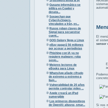
1Password limita la IA
necesar
sistema
Gusano informático se
automati
infiltra en Copilot y
desata...
Sospechan que
CyberAv3ngers,
vinculados a Irán, es...
Menú
Rusos roban claves de
Signal para secuestrar
cuent...
El menú
el sist
GOG Galaxy llega a Linux
sensor 
eBay pagará 56 millones
por acosar a periodistas
Phishing con IA ya no
requiere malware: roba
sesio...
E
Mejores lectores de
a
eBooks para Linux
WhatsApp añade cifrado
Podemos 
de extremo a extremo a
concreto
llam...
Vulnerabilidad de 20 años
permite controlar miles ...
Apple creará un iPad
sumergible
Los primeros dispositivos
de OpenAI: altavoz, smar...
Si nos 