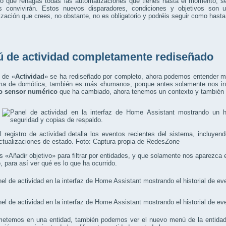
io que rehagas todas las automatizaciones que tienes hasta el momento, s
s convivirán. Estos nuevos disparadores, condiciones y objetivos son 
zación que crees, no obstante, no es obligatorio y podréis seguir como hasta
 de actividad completamente rediseñado
 de «
Actividad
» se ha rediseñado por completo, ahora podemos entender m
ema de domótica, también es más «humano», porque antes solamente nos in
o sensor numérico
que ha cambiado, ahora tenemos un contexto y también ic
l registro de actividad detalla los eventos recientes del sistema, incluye
ctualizaciones de estado. Foto: Captura propia de RedesZone
«Añadir objetivo» para filtrar por entidades, y que solamente nos aparezca e
, para así ver qué es lo que ha ocurrido.
metemos en una entidad, también podemos ver el nuevo menú de la entidad, 