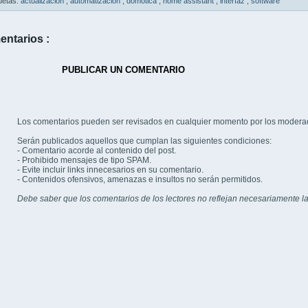
uetas:
actualización
,
automatización
,
domótica
,
home assistant
,
interfaz
,
software
entarios :
PUBLICAR UN COMENTARIO
Los comentarios pueden ser revisados en cualquier momento por los modera
Serán publicados aquellos que cumplan las siguientes condiciones:
- Comentario acorde al contenido del post.
- Prohibido mensajes de tipo SPAM.
- Evite incluir links innecesarios en su comentario.
- Contenidos ofensivos, amenazas e insultos no serán permitidos.
Debe saber que los comentarios de los lectores no reflejan necesariamente la