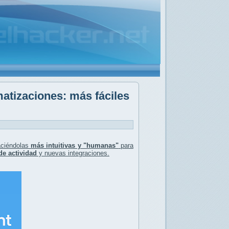
atizaciones: más fáciles
aciéndolas
más intuitivas y "humanas"
para
de actividad
y nuevas integraciones.