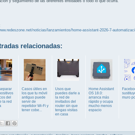
ación y seguimiento de las diferentes entidades o todo lo que ocurra.
:
www.redeszone.net/noticias/lanzamientos/home-assistant-2026-7-automatizac
adas relacionadas:
eparar
Casos útiles en
Usos que
Home Assistant
Facebo
positivos
los que tu móvil
puedes darle a
OS 18.0:
sustituy
cos del
antiguo puede
la red de
arranca más
muro po
e la red
servir de
invitados del
rápido y ocupa
a
repetidor Wi-Fi y
router sin que
mucho menos
tener cobe...
tengas visitas
espacio
en casa