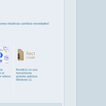
iones-intuitivas-cambios-novedades/
ok
Rectify11 es una
e el
herramienta
r vídeos
gratuita optimiza
Windows 11