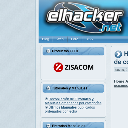
Blog
Web
Foro
RSS
Productos FTTH
H
de c
jueves, 2
Home As
usuarios
Tutoriales y Manuales
Recopilación de
Tutoriales y
Manuales
ordenados por categorías
Últimos
Manuales
publicados
ordenados por fecha
Entradas Mensuales