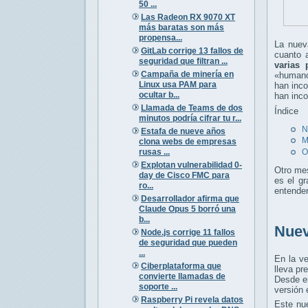
50 ...
Las Radeon RX 9070 XT
más baratas son más
propensa...
La nuev
GitLab corrige 13 fallos de
cuanto 
seguridad que filtran ...
varias 
Campaña de minería en
«humano
Linux usa PAM para
han inco
ocultar b...
han inco
Llamada de Teams de dos
Índice
minutos podría cifrar tu r...
N
Estafa de nueve años
M
clona webs de empresas
rusas ...
O
Explotan vulnerabilidad 0-
Otro me
day de Cisco FMC para
es el g
ro...
entender
Desarrollador afirma que
Claude Opus 5 borró una
b...
Nuev
Node.js corrige 11 fallos
de seguridad que pueden
...
En la v
Ciberplataforma que
lleva pr
convierte llamadas de
Desde en
soporte ...
versión 
Raspberry Pi revela datos
Este nu