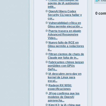
Etiq
agente de IA autónomo
infilt...
OpenAI libera Codex
0 com
Security CLI para hallar y
cor...
Vulnerabilidad crítica en
Gitea permite ejecución ...
Puerta trasera en plugin
Advanced Responsive
Video...
Nuevo fallo de RCE en
Gitea permite a redactores
d...
Filtran cientos de chats de
Claude por falta de in...
Fabricantes chinos lanzan
portátiles con GPUs
GeFo...
IA descubre zero-day en
kernel de Linux para
escal...
Radeon RX 9050:
especificaciones
JFrog confirma que los
modelos de OpenAI
aprovecha...
Kimi K3: la IA china que