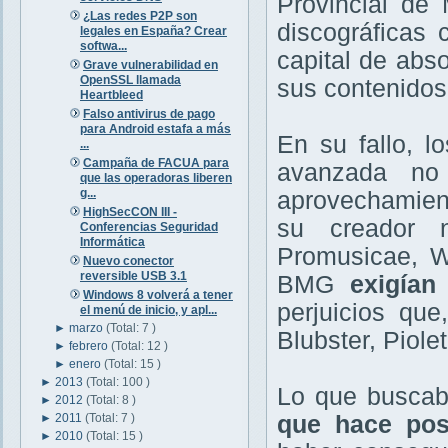
Provincial de
¿Las redes P2P son
discográficas 
legales en España? Crear
softwa...
capital de abs
Grave vulnerabilidad en
OpenSSL llamada
sus contenidos
Heartbleed
Falso antivirus de pago
para Android estafa a más
En su fallo, l
...
Campaña de FACUA para
avanzada no
que las operadoras liberen
g...
aprovechamient
HighSecCON III -
su creador 
Conferencias Seguridad
Informática
Promusicae, W
Nuevo conector
reversible USB 3.1
BMG
exigían
Windows 8 volverá a tener
perjuicios que
el menú de inicio, y apl...
►
marzo
(Total: 7 )
Blubster, Piole
►
febrero
(Total: 12 )
►
enero
(Total: 15 )
►
2013
(Total: 100 )
Lo que busca
►
2012
(Total: 8 )
►
2011
(Total: 7 )
que hace posi
►
2010
(Total: 15 )