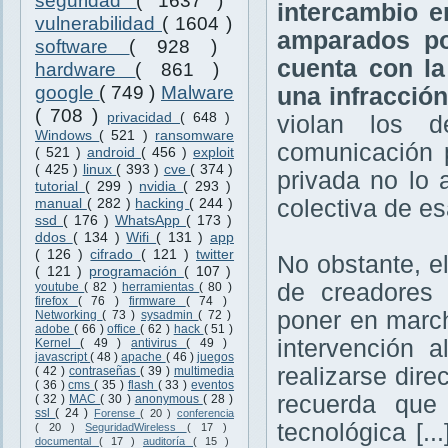
seguridad
( 1637 )
intercambio e
vulnerabilidad
( 1604 )
amparados po
software
( 928 )
cuenta con la
hardware
( 861 )
google
( 749 )
Malware
una infracción
( 708 )
privacidad
( 648 )
violan los d
Windows
( 521 )
ransomware
comunicación p
( 521 )
android
( 456 )
exploit
( 425 )
linux
( 393 )
cve
( 374 )
privada no lo 
tutorial
( 299 )
nvidia
( 293 )
colectiva de es
manual
( 282 )
hacking
( 244 )
ssd
( 176 )
WhatsApp
( 173 )
ddos
( 134 )
Wifi
( 131 )
app
( 126 )
cifrado
( 121 )
twitter
No obstante, e
( 121 )
programación
( 107 )
de creadores 
youtube
( 82 )
herramientas
( 80 )
firefox
( 76 )
firmware
( 74 )
poner en march
Networking
( 73 )
sysadmin
( 72 )
adobe
( 66 )
office
( 62 )
hack
( 51 )
intervención 
Kernel
( 49 )
antivirus
( 49 )
javascript
( 48 )
apache
( 46 )
juegos
realizarse dire
( 42 )
contraseñas
( 39 )
multimedia
( 36 )
cms
( 35 )
flash
( 33 )
eventos
recuerda que
( 32 )
MAC
( 30 )
anonymous
( 28 )
ssl
( 24 )
Forense
( 20 )
conferencia
tecnológica [.
( 20 )
SeguridadWireless
( 17 )
documental
( 17 )
auditoría
( 15 )