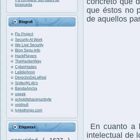
concreto que d
y a compartir sus datos de
búsqueda
que éstos no p
de aquellos par
Blogroll
Flu Project
Security At Work
We Live Security
Blog Segu-Info
HackPlayers
TheHackerWay
CyberHades
La9deAnon
DerechoDeLaRed
Snifer@L4b's
BandaAncha
ugeek
ochobitshacenunbyte
voidnull
lynksthings.com
En cuanto a l
Etiquetas
intelectual de