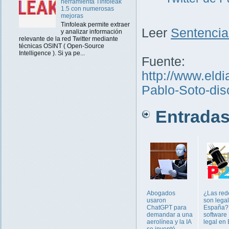
herramienta Tinfoleak
1.5 con numerosas
mejoras
Tinfoleak permite extraer
Leer
Sentencia
y analizar información
relevante de la red Twitter mediante
técnicas OSINT ( Open-Source
Intelligence ). Si ya pe...
Fuente:
http://www.eldia
Pablo-Soto-di
Entradas 
Abogados
¿Las red
usaron
son lega
ChatGPT para
España?
demandar a una
software
aerolínea y la IA
legal en
se inventó