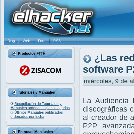
Blog
Web
Foro
RSS
Productos FTTH
¿Las re
software P
miércoles, 9 de a
Tutoriales y Manuales
La Audiencia 
Recopilación de
Tutoriales y
discográficas 
Manuales
ordenados por categorías
Últimos
Manuales
publicados
al creador de 
ordenados por fecha
P2P avanzada
Entradas Mensuales