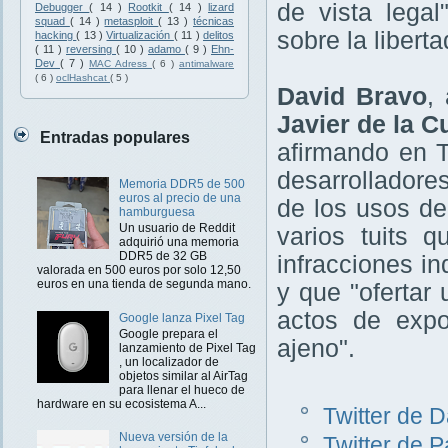
de vista legal
Debugger
( 14 )
Rootkit
( 14 )
lizard
squad
( 14 )
metasploit
( 13 )
técnicas
sobre la libert
hacking
( 13 )
Virtualización
( 11 )
delitos
( 11 )
reversing
( 10 )
adamo
( 9 )
Ehn-
Dev
( 7 )
MAC Adress
( 6 )
antimalware
( 6 )
oclHashcat
( 5 )
David Bravo
,
Javier de la C
Entradas populares
afirmando en T
desarrolladore
Memoria DDR5 de 500
euros al precio de una
de los usos de
hamburguesa
Un usuario de Reddit
varios tuits 
adquirió una memoria
DDR5 de 32 GB
infracciones in
valorada en 500 euros por solo 12,50
euros en una tienda de segunda mano.
y que "ofertar
actos de expo
Google lanza Pixel Tag
Google prepara el
ajeno".
lanzamiento de Pixel Tag
, un localizador de
objetos similar al AirTag
para llenar el hueco de
hardware en su ecosistema A...
Twitter de 
Nueva versión de la
Twitter de P