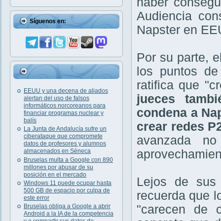
haber consegui
Audiencia con
Síguenos en:
Napster en EE
Por su parte, 
los puntos de
ratifica que "
EEUU y una decena de aliados
jueces tamb
alertan del uso de falsos
informáticos norcoreanos para
condena a Nap
financiar programas nuclear y
balís
crear redes P2
La Junta de Andalucía sufre un
ciberataque que compromete
avanzada no
datos de profesores y alumnos
aprovechamient
almacenados en Séneca
Bruselas multa a Google con 890
millones por abusar de su
posición en el mercado
Lejos de sus 
Windows 11 puede ocupar hasta
500 GB de espacio por culpa de
recuerda que l
este error
"carecen de c
Bruselas obliga a Google a abrir
Android a la IA de la competencia