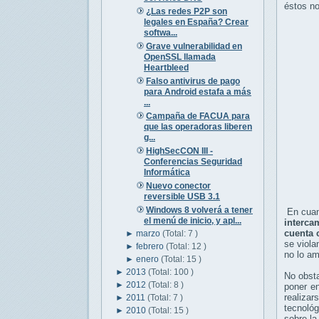
éstos no
¿Las redes P2P son
legales en España? Crear
softwa...
Grave vulnerabilidad en
OpenSSL llamada
Heartbleed
Falso antivirus de pago
para Android estafa a más
...
Campaña de FACUA para
que las operadoras liberen
g...
HighSecCON III -
Conferencias Seguridad
Informática
Nuevo conector
reversible USB 3.1
Windows 8 volverá a tener
En cuant
el menú de inicio, y apl...
interca
cuenta 
►
marzo
(Total: 7 )
se viola
►
febrero
(Total: 12 )
no lo am
►
enero
(Total: 15 )
►
2013
(Total: 100 )
No obsta
►
2012
(Total: 8 )
poner en
realiza
►
2011
(Total: 7 )
tecnológ
►
2010
(Total: 15 )
sobre la