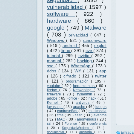
seguridad
( 1635 )
vulnerabilidad
( 1597 )
software
( 922 )
hardware
( 860 )
google
( 749 )
Malware
( 708 )
privacidad
( 647 )
Windows
( 521 )
ransomware
( 519 )
android
( 455 )
exploit
( 422 )
linux
( 391 )
cve
( 374 )
tutorial
( 299 )
nvidia
( 292 )
manual
( 282 )
hacking
( 244 )
ssd
( 175 )
WhatsApp
( 173 )
ddos
( 134 )
Wifi
( 131 )
app
( 126 )
cifrado
( 121 )
twitter
( 121 )
programación
( 105 )
youtube
( 82 )
herramientas
( 80 )
firefox
( 76 )
Networking
( 73 )
firmware
( 73 )
sysadmin
( 72 )
adobe
( 65 )
office
( 62 )
hack
( 51 )
Kernel
( 49 )
antivirus
( 49 )
javascript
( 48 )
apache
( 46 )
juegos
( 42 )
contraseñas
( 39 )
multimedia
( 36 )
cms
( 35 )
flash
( 33 )
eventos
( 32 )
MAC
( 30 )
anonymous
( 28 )
ssl
( 24 )
Forense
( 20 )
conferencia
( 20 )
SeguridadWireless
( 17 )
documental
( 17 )
auditoría
( 15 )
Entrada