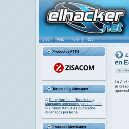
Blog
Web
Foro
RSS
Productos FTTH
¿
en E
miércoles
La Audie
al crea
Tutoriales y Manuales
aprovech
Recopilación de
Tutoriales y
Manuales
ordenados por categorías
Últimos
Manuales
publicados
ordenados por fecha
Entradas Mensuales