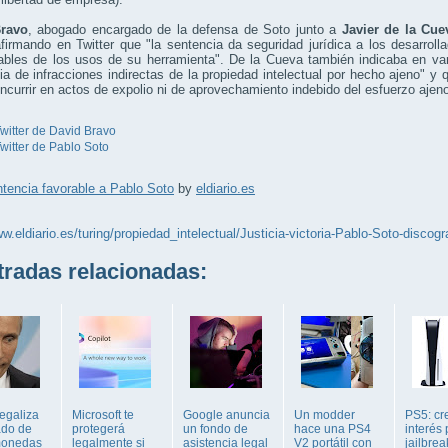
ravo
, abogado encargado de la defensa de Soto junto a
Javier de la Cue
afirmando en Twitter que "la sentencia da seguridad jurídica a los desarro
bles de los usos de su herramienta". De la Cueva también indicaba en vari
ia de infracciones indirectas de la propiedad intelectual por hecho ajeno" 
ncurrir en actos de expolio ni de aprovechamiento indebido del esfuerzo ajeno
witter de David Bravo
witter de Pablo Soto
tencia favorable a Pablo Soto
by
eldiario.es
ww.eldiario.es/turing/propiedad_intelectual/Justicia-victoria-Pablo-Soto-disc
adas relacionadas:
egaliza
Microsoft te
Google anuncia
Un modder
PS5: cr
ado de
protegerá
un fondo de
hace una PS4
interés 
monedas
legalmente si
asistencia legal
V2 portátil con
jailbrea