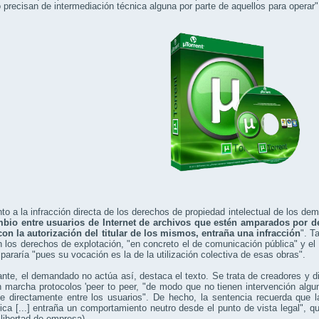
 precisan de intermediación técnica alguna por parte de aquellos para operar"
o a la infracción directa de los derechos de propiedad intelectual de los de
mbio entre usuarios de Internet de archivos que estén amparados por de
con la autorización del titular de los mismos, entraña una infracción
". T
n los derechos de explotación, "en concreto el de comunicación pública" y el 
pararía "pues su vocación es la de la utilización colectiva de esas obras".
nte, el demandado no actúa así, destaca el texto. Se trata de creadores y d
 marcha protocolos 'peer to peer, "de modo que no tienen intervención alg
rse directamente entre los usuarios". De hecho, la sentencia recuerda que
ica [...] entraña un comportamiento neutro desde el punto de vista legal", qu
 libertad de empresa).