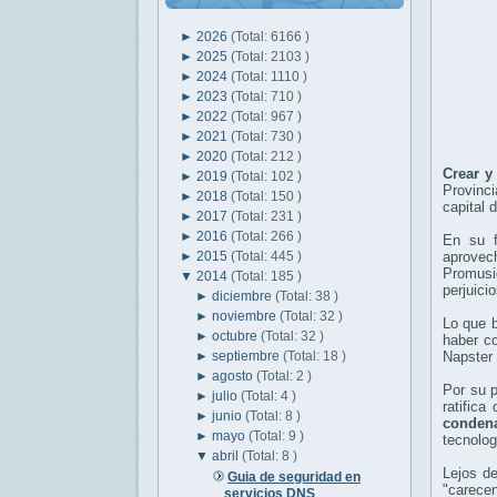
►
2026
(Total: 6166 )
►
2025
(Total: 2103 )
►
2024
(Total: 1110 )
►
2023
(Total: 710 )
►
2022
(Total: 967 )
►
2021
(Total: 730 )
►
2020
(Total: 212 )
Crear y
►
2019
(Total: 102 )
Provinci
►
2018
(Total: 150 )
capital 
►
2017
(Total: 231 )
►
2016
(Total: 266 )
En su f
►
2015
(Total: 445 )
aprovec
Promusi
▼
2014
(Total: 185 )
perjuici
►
diciembre
(Total: 38 )
►
noviembre
(Total: 32 )
Lo que 
►
octubre
(Total: 32 )
haber co
►
septiembre
(Total: 18 )
Napster
►
agosto
(Total: 2 )
Por su p
►
julio
(Total: 4 )
ratifica
►
junio
(Total: 8 )
conden
►
mayo
(Total: 9 )
tecnolog
▼
abril
(Total: 8 )
Lejos de
Guia de seguridad en
"carecen
servicios DNS