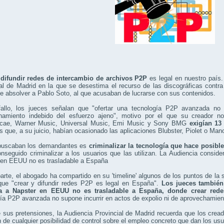
 difundir redes de intercambio de archivos P2P
es legal en nuestro país.
al de Madrid en la que se desestima el recurso de las discográficas contra
de absolver a Pablo Soto, al que acusaban de lucrarse con sus contenidos.
allo, los jueces señalan que "ofertar una tecnología P2P avanzada no 
hamiento indebido del esfuerzo ajeno", motivo por el que su creador 
cae, Warner Music, Universal Music, Emi Music y Sony BMG
exigían 13
os que, a su juicio, habían ocasionado las aplicaciones Blubster, Piolet o Mano
buscaban los demandantes es
criminalizar la tecnología que hace posibl
nseguido criminalizar a los usuarios que las utilizan. La Audiencia consi
 en EEUU no es trasladable a España
arte, el abogado ha compartido en su 'timeline' algunos de los puntos de la
 que "crear y difundir redes P2P es legal en España".
Los jueces también
a a Napster en EEUU no es trasladable a España, donde crear rede
ía P2P avanzada no supone incurrir en actos de expolio ni de aprovechamient
 sus pretensiones, la Audiencia Provincial de Madrid recuerda que los crea
 de cualquier posibilidad de control sobre el empleo concreto que dan los usu