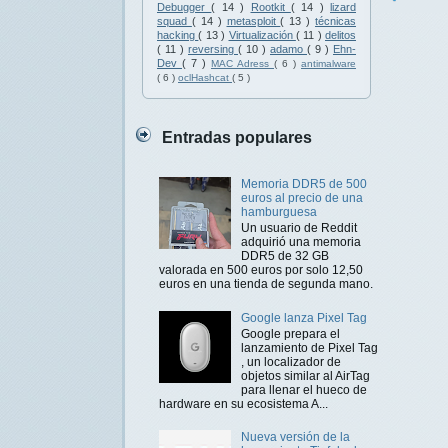
Debugger
( 14 )
Rootkit
( 14 )
lizard
squad
( 14 )
metasploit
( 13 )
técnicas
hacking
( 13 )
Virtualización
( 11 )
delitos
( 11 )
reversing
( 10 )
adamo
( 9 )
Ehn-
Dev
( 7 )
MAC Adress
( 6 )
antimalware
( 6 )
oclHashcat
( 5 )
Entradas populares
Memoria DDR5 de 500
euros al precio de una
hamburguesa
Un usuario de Reddit
adquirió una memoria
DDR5 de 32 GB
valorada en 500 euros por solo 12,50
euros en una tienda de segunda mano.
Google lanza Pixel Tag
Google prepara el
lanzamiento de Pixel Tag
, un localizador de
objetos similar al AirTag
para llenar el hueco de
hardware en su ecosistema A...
Nueva versión de la