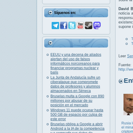
David B
Síguenos en:
noticia 
responsa
existenc
supone i
T
T
EEUU y una decena de aliados
Leer
Sen
alertan del uso de falsos
informáticos norcoreanos para
Fuente:
financiar programas nuclear y
http://w
balís
La Junta de Andalucía sufre un
Entr
ciberataque que compromete
datos de profesores y alumnos
almacenados en Séneca
Bruselas multa a Google con 890
millones por abusar de su
posición en el mercado
Windows 11 puede ocupar hasta
500 GB de espacio por culpa de
este error
Rusia l
Bruselas obliga a Google a abrir
el min
Android a la IA de la competencia
cripto