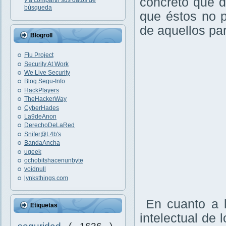
concreto que d
y a compartir sus datos de
búsqueda
que éstos no p
de aquellos par
Blogroll
Flu Project
Security At Work
We Live Security
Blog Segu-Info
HackPlayers
TheHackerWay
CyberHades
La9deAnon
DerechoDeLaRed
Snifer@L4b's
BandaAncha
ugeek
ochobitshacenunbyte
voidnull
lynksthings.com
En cuanto a l
Etiquetas
intelectual de