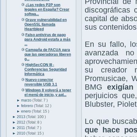
Provincial de
¿Las redes P2P son
discográficas 
legales en España? Crear
softwa...
capital de abs
Grave vulnerabilidad en
OpenSSL llamada
sus contenidos
Heartbleed
Falso antivirus de pago
para Android estafa a más
En su fallo, l
...
Campaña de FACUA para
avanzada no
que las operadoras liberen
g...
aprovechamient
HighSecCON III -
su creador 
Conferencias Seguridad
Informática
Promusicae, W
Nuevo conector
reversible USB 3.1
BMG
exigían
Windows 8 volverá a tener
perjuicios que
el menú de inicio, y apl...
►
marzo
(Total: 7 )
Blubster, Piole
►
febrero
(Total: 12 )
►
enero
(Total: 15 )
►
2013
(Total: 100 )
Lo que busca
►
2012
(Total: 8 )
►
2011
(Total: 7 )
que hace posi
►
2010
(Total: 15 )