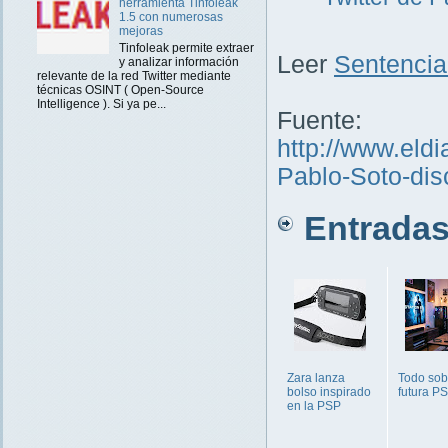
herramienta Tinfoleak
1.5 con numerosas
mejoras
Tinfoleak permite extraer
Leer
Sentencia
y analizar información
relevante de la red Twitter mediante
técnicas OSINT ( Open-Source
Intelligence ). Si ya pe...
Fuente:
http://www.eldia
Pablo-Soto-di
Entradas 
Zara lanza
Todo sob
bolso inspirado
futura P
en la PSP