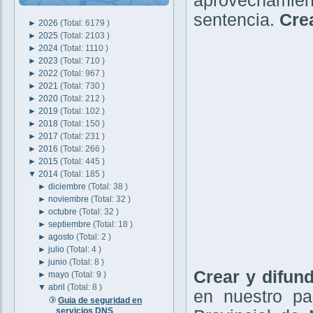
aprovechamie
sentencia.
Cre
►
2026
(Total: 6179 )
►
2025
(Total: 2103 )
►
2024
(Total: 1110 )
►
2023
(Total: 710 )
►
2022
(Total: 967 )
►
2021
(Total: 730 )
►
2020
(Total: 212 )
►
2019
(Total: 102 )
►
2018
(Total: 150 )
►
2017
(Total: 231 )
►
2016
(Total: 266 )
►
2015
(Total: 445 )
▼
2014
(Total: 185 )
►
diciembre
(Total: 38 )
►
noviembre
(Total: 32 )
►
octubre
(Total: 32 )
►
septiembre
(Total: 18 )
►
agosto
(Total: 2 )
►
julio
(Total: 4 )
►
junio
(Total: 8 )
Crear y difun
►
mayo
(Total: 9 )
▼
abril
(Total: 8 )
en nuestro pa
Guia de seguridad en
servicios DNS