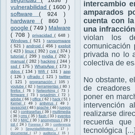
seguridad
( 1636 )
intercambio e
vulnerabilidad
( 1600 )
amparados po
software
( 924 )
cuenta con la
hardware
( 860 )
google
( 749 )
Malware
una infracción
( 708 )
privacidad
( 648 )
violan los d
Windows
( 521 )
ransomware
comunicación p
( 521 )
android
( 456 )
exploit
( 423 )
linux
( 392 )
cve
( 374 )
privada no lo 
tutorial
( 299 )
nvidia
( 292 )
colectiva de es
manual
( 282 )
hacking
( 244 )
ssd
( 175 )
WhatsApp
( 173 )
ddos
( 134 )
Wifi
( 131 )
app
( 126 )
cifrado
( 121 )
twitter
No obstante, e
( 121 )
programación
( 105 )
de creadores 
youtube
( 82 )
herramientas
( 80 )
firefox
( 76 )
Networking
( 73 )
poner en march
firmware
( 73 )
sysadmin
( 72 )
adobe
( 66 )
office
( 62 )
hack
( 51 )
intervención 
Kernel
( 49 )
antivirus
( 49 )
javascript
( 48 )
apache
( 46 )
juegos
realizarse dire
( 42 )
contraseñas
( 39 )
multimedia
( 36 )
cms
( 35 )
flash
( 33 )
eventos
recuerda que
( 32 )
MAC
( 30 )
anonymous
( 28 )
ssl
( 24 )
Forense
( 20 )
conferencia
tecnológica [.
( 20 )
SeguridadWireless
( 17 )
documental
( 17 )
auditoría
( 15 )