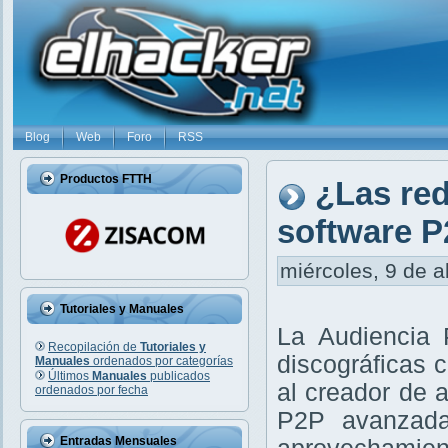
Blog
Web
Foro
RSS
Productos FTTH
¿Las re
software P
miércoles, 9 de a
Tutoriales y Manuales
La Audiencia 
Recopilación de
Tutoriales y
discográficas 
Manuales
ordenados por categorías
Últimos
Manuales
publicados
al creador de 
ordenados por fecha
P2P avanzada
Entradas Mensuales