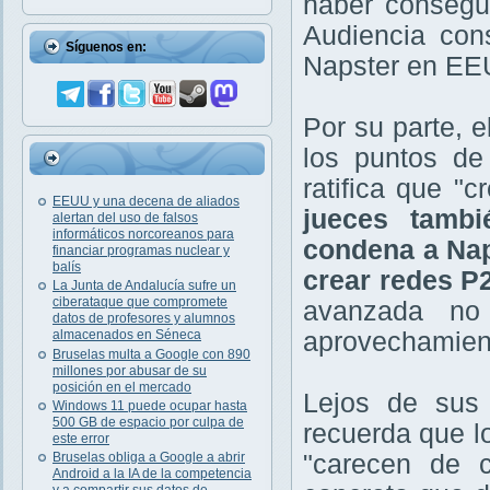
haber consegui
Audiencia con
Síguenos en:
Napster en EE
Por su parte, 
los puntos de
ratifica que "
EEUU y una decena de aliados
jueces tamb
alertan del uso de falsos
informáticos norcoreanos para
condena a Nap
financiar programas nuclear y
balís
crear redes P2
La Junta de Andalucía sufre un
ciberataque que compromete
avanzada no
datos de profesores y alumnos
aprovechamient
almacenados en Séneca
Bruselas multa a Google con 890
millones por abusar de su
posición en el mercado
Lejos de sus 
Windows 11 puede ocupar hasta
500 GB de espacio por culpa de
recuerda que l
este error
"carecen de c
Bruselas obliga a Google a abrir
Android a la IA de la competencia