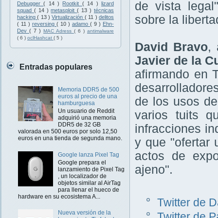
de vista legal
Debugger
( 14 )
Rootkit
( 14 )
lizard
squad
( 14 )
metasploit
( 13 )
técnicas
sobre la libert
hacking
( 13 )
Virtualización
( 11 )
delitos
( 11 )
reversing
( 10 )
adamo
( 9 )
Ehn-
Dev
( 7 )
MAC Adress
( 6 )
antimalware
( 6 )
oclHashcat
( 5 )
David Bravo
,
Javier de la C
Entradas populares
afirmando en T
desarrolladore
Memoria DDR5 de 500
euros al precio de una
de los usos de
hamburguesa
Un usuario de Reddit
varios tuits 
adquirió una memoria
DDR5 de 32 GB
infracciones in
valorada en 500 euros por solo 12,50
euros en una tienda de segunda mano.
y que "ofertar
actos de expo
Google lanza Pixel Tag
Google prepara el
ajeno".
lanzamiento de Pixel Tag
, un localizador de
objetos similar al AirTag
para llenar el hueco de
hardware en su ecosistema A...
Twitter de 
Nueva versión de la
Twitter de P