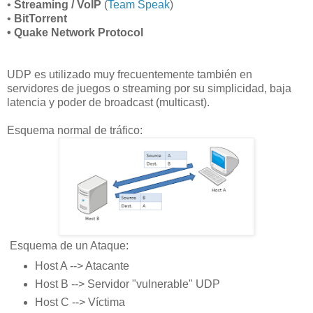
•
Streaming / VoIP
(
Team Speak
)
•
BitTorrent
•
Quake Network Protocol
UDP es utilizado muy frecuentemente también en
servidores de juegos o streaming por su simplicidad, baja
latencia y poder de broadcast (multicast).
Esquema normal de tráfico:
Esquema de un Ataque:
Host A --> Atacante
Host B --> Servidor "vulnerable" UDP
Host C --> Víctima