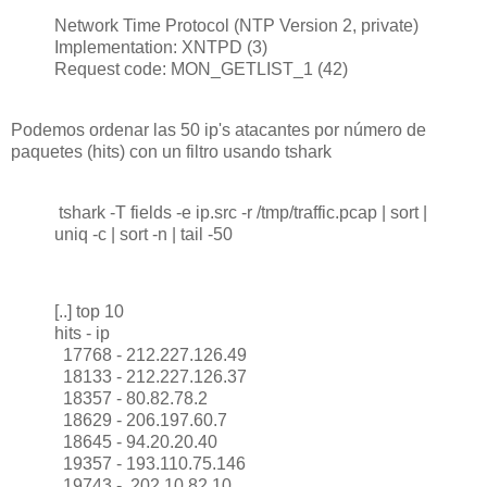
Network Time Protocol (NTP Version 2, private)
Implementation: XNTPD (3)
Request code: MON_GETLIST_1 (42)
Podemos ordenar las 50 ip's atacantes por número de
paquetes (hits) con un filtro usando tshark
tshark -T fields -e ip.src -r /tmp/traffic.pcap | sort |
uniq -c | sort -n | tail -50
[..] top 10
hits - ip
17768 - 212.227.126.49
18133 - 212.227.126.37
18357 - 80.82.78.2
18629 - 206.197.60.7
18645 - 94.20.20.40
19357 - 193.110.75.146
19743 - 202.10.82.10