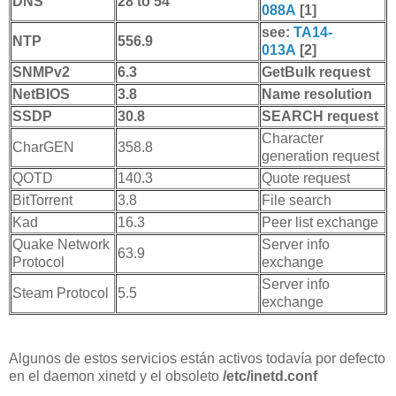
DNS
28 to 54
088A
[1]
see:
TA14-
NTP
556.9
013A
[2]
SNMPv2
6.3
GetBulk request
NetBIOS
3.8
Name resolution
SSDP
30.8
SEARCH request
Character
CharGEN
358.8
generation request
QOTD
140.3
Quote request
BitTorrent
3.8
File search
Kad
16.3
Peer list exchange
Quake Network
Server info
63.9
Protocol
exchange
Server info
Steam Protocol
5.5
exchange
Algunos de estos servicios están activos todavía por defecto
en el daemon xinetd y el obsoleto
/etc/inetd.conf