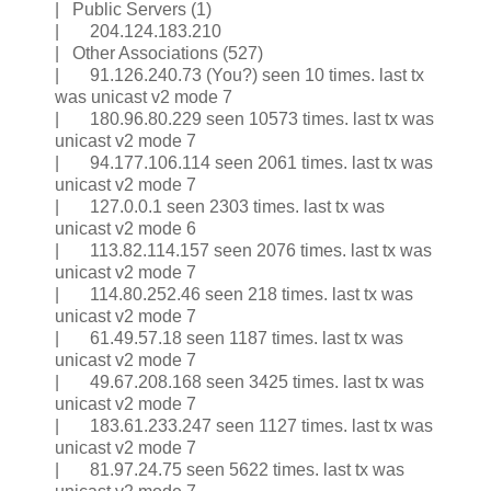
| Public Servers (1)
| 204.124.183.210
| Other Associations (527)
| 91.126.240.73 (You?) seen 10 times. last tx
was unicast v2 mode 7
| 180.96.80.229 seen 10573 times. last tx was
unicast v2 mode 7
| 94.177.106.114 seen 2061 times. last tx was
unicast v2 mode 7
| 127.0.0.1 seen 2303 times. last tx was
unicast v2 mode 6
| 113.82.114.157 seen 2076 times. last tx was
unicast v2 mode 7
| 114.80.252.46 seen 218 times. last tx was
unicast v2 mode 7
| 61.49.57.18 seen 1187 times. last tx was
unicast v2 mode 7
| 49.67.208.168 seen 3425 times. last tx was
unicast v2 mode 7
| 183.61.233.247 seen 1127 times. last tx was
unicast v2 mode 7
| 81.97.24.75 seen 5622 times. last tx was