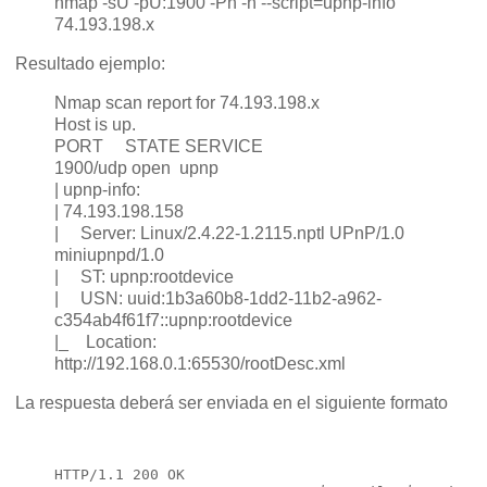
nmap -sU -pU:1900 -Pn -n --script=upnp-info
74.193.198.x
Resultado ejemplo:
Nmap scan report for 74.193.198.x
Host is up.
PORT STATE SERVICE
1900/udp open upnp
| upnp-info:
| 74.193.198.158
| Server: Linux/2.4.22-1.2115.nptl UPnP/1.0
miniupnpd/1.0
| ST: upnp:rootdevice
| USN: uuid:1b3a60b8-1dd2-11b2-a962-
c354ab4f61f7::upnp:rootdevice
|_ Location:
http://192.168.0.1:65530/rootDesc.xml
La respuesta deberá ser enviada en el siguiente formato
HTTP/1.1 200 OK
