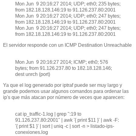
Mon Jun 9 20:16:27 2014; UDP; eth0; 235 bytes;
from 182.18.128.146:19 to 91.126.237.80:2001
Mon Jun 9 20:16:27 2014; UDP; eth0; 247 bytes;
from 182.18.128.146:19 to 91.126.237.80:2001
Mon Jun 9 20:16:27 2014; UDP; eth0; 247 bytes;
from 182.18.128.146:19 to 91.126.237.80:2001
El servidor responde con un ICMP Destination Unreachable
Mon Jun 9 20:16:27 2014; ICMP; eth0; 576
bytes; from 91.126.237.80 to 182.18.128.146;
dest unrch (port)
Ya que el log generado por iptraf puede ser muy largo y
grande podemos usar algunos comandos para ordenar las
ip's que más atacan por número de veces que aparecen:
cat ip_traffic-1.log | grep ":19 to
91.126.237.80:2001" | awk '{ print $11 }' | awk -F:
'{ print $1 }' | sort | uniq -c | sort -n > listado-ips-
conexiones.log