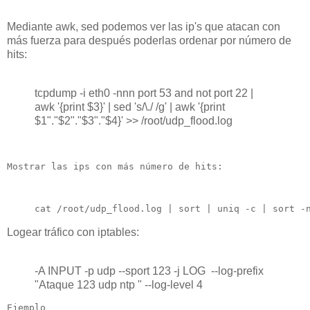
Mediante awk, sed podemos ver las ip's que atacan con
más fuerza para después poderlas ordenar por número de
hits:
tcpdump -i eth0 -nnn port 53 and not port 22 |
awk '{print $3}' | sed 's/\./ /g' | awk '{print
$1"."$2"."$3"."$4}' >> /root/udp_flood.log
Mostrar las ips con más número de hits:
cat /root/udp_flood.log | sort | uniq -c | sort -
Logear tráfico con iptables:
-A INPUT -p udp --sport 123 -j LOG --log-prefix
"Ataque 123 udp ntp " --log-level 4
Ejemplo 