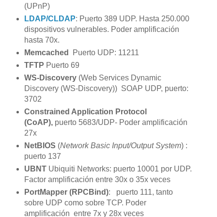
(UPnP)
LDAP/CLDAP
: Puerto 389 UDP. Hasta 250.000
dispositivos vulnerables. Poder amplificación
hasta 70x.
Memcached
Puerto UDP: 11211
TFTP
Puerto 69
WS-Discovery
(Web Services Dynamic
Discovery (WS-Discovery)) SOAP UDP, puerto:
3702
Constrained Application Protocol
(CoAP),
puerto 5683/UDP- Poder amplificación
27x
NetBIOS
(
Network Basic Input/Output System
) :
puerto 137
UBNT
Ubiquiti Networks: puerto 10001 por UDP.
Factor amplificación entre 30x o 35x veces
PortMapper (RPCBind)
: puerto 111, tanto
sobre UDP como sobre TCP. Poder
amplificación entre 7x y 28x veces