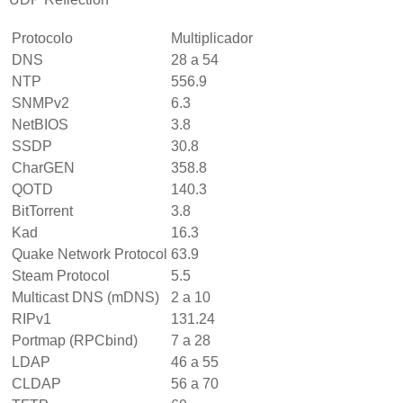
Protocolo
Multiplicador
DNS
28 a 54
NTP
556.9
SNMPv2
6.3
NetBIOS
3.8
SSDP
30.8
CharGEN
358.8
QOTD
140.3
BitTorrent
3.8
Kad
16.3
Quake Network Protocol
63.9
Steam Protocol
5.5
Multicast DNS (mDNS)
2 a 10
RIPv1
131.24
Portmap (RPCbind)
7 a 28
LDAP
46 a 55
CLDAP
56 a 70