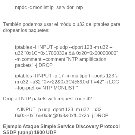
ntpdc -c monlist ip_servidor_ntp
También podemos usar el módulo u32 de iptables para
dropear los paquetes:
iptables -I INPUT -p udp --dport 123 -m u32 --
u32 "0x1C=0x1700032a && 0x20=0x00000000"
-m comment --comment "NTP amplification
packets" -j DROP
iptables -I INPUT -p 17 -m multiport --ports 123 \-
m u32 --u32 "0>>22&0x3C@8&0xFF=42" -j LOG
--log-prefix="NTP MONLIST "
Drop all NTP pakets with request code 42
-A INPUT -p udp -dport 123 -m u32 --u32
0x0>>0x16&0x3c@0x8&0xff=0x2a -j DROP
Ejemplo Ataque Simple Service Discovery Protocol
SSDP (upnp) 1900 UDP