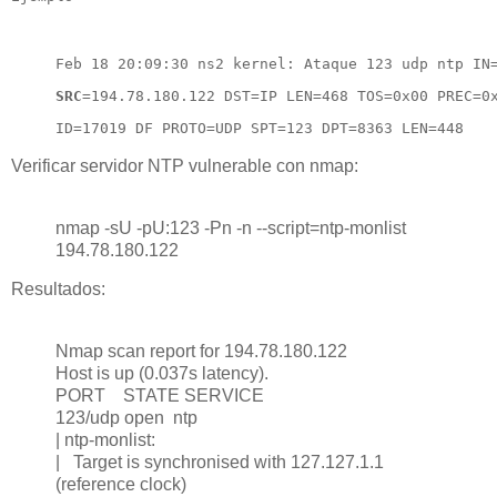
Feb 18 20:09:30 ns2 kernel: Ataque 123 udp ntp IN
SRC
=194.78.180.122 DST=IP LEN=468 TOS=0x00 PREC=0
ID=17019 DF PROTO=UDP SPT=123 DPT=8363 LEN=448 
Verificar servidor NTP vulnerable con nmap:
nmap -sU -pU:123 -Pn -n --script=ntp-monlist
194.78.180.122
Resultados:
Nmap scan report for 194.78.180.122
Host is up (0.037s latency).
PORT STATE SERVICE
123/udp open ntp
| ntp-monlist:
| Target is synchronised with 127.127.1.1
(reference clock)