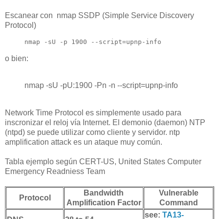
Escanear con nmap SSDP (Simple Service Discovery
Protocol)
nmap -sU -p 1900 --script=upnp-info 
o bien:
nmap -sU -pU:1900 -Pn -n --script=upnp-info
Network Time Protocol es simplemente usado para
inscronizar el reloj vía Internet.
El demonio (daemon) NTP
(
ntpd
)
se puede utilizar como
cliente y servidor. ntp
amplification attack es un ataque muy común.
Tabla ejemplo según
CERT-US,
United States Computer
Emergency Readniess Team
Bandwidth
Vulnerable
Protocol
Amplification Factor
Command
see:
TA13-