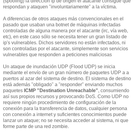
(spoofing) la dirección ip de origen el atacante
consigue que
respondan y ataquen "involuntariamente"
a la
víctima.
A diferencias de otros ataques más convencionales en el
pasado que usaban una botnet de máquinas infectadas
controladas de alguna manera por el atacante (irc, vía web,
etc), en este caso sólo se necesita tener un gran listado de
ip's vulnerables. Dichos servidores no están infectados, ni
son controladas por el atacante, simplemente son servicios
vulnerables que responden a peticiones maliciosas
Un ataque
de inundación UDP
(Flood UDP)
se inicia
mediante el envío de
un gran número de
paquetes UDP
a a
puertos
al azar
de
l sistema de destino
.
El
sistema de destino
está
además "
obligado" a "responder"
enviando
muchos
paquetes
ICMP
"
Destination
Unreachable
"
,
consumiendo
así
sus propios recursos
y provocando
DoS
.
Como
UDP
no
requiere ningún
procedimiento de
configuración de la
conexión
para la transferencia
de datos
, cualquier persona
con conexión a internet y suficientes conocimientos
puede
lanzar un ataque
;
no se necesita
acceder al sistema, ni que
forme parte de una red zombie.