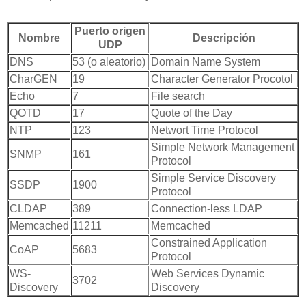
Puerto origen
Nombre
Descripción
UDP
DNS
53 (o aleatorio)
Domain Name System
CharGEN
19
Character Generator Procotol
Echo
7
File search
QOTD
17
Quote of the Day
NTP
123
Networt Time Protocol
Simple Network Management
SNMP
161
Protocol
Simple Service Discovery
SSDP
1900
Protocol
CLDAP
389
Connection-less LDAP
Memcached
11211
Memcached
Constrained Application
CoAP
5683
Protocol
WS-
Web Services Dynamic
3702
Discovery
Discovery