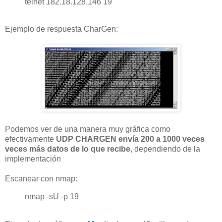
telnet 182.18.128.146 19
Ejemplo de respuesta CharGen:
Podemos ver de una manera muy gráfica como
efectivamente
UDP
CHARGEN
envía
200
a
1000
veces
veces más datos
de lo que recibe
,
dependiendo de la
implementación
Escanear con nmap:
nmap -sU -p 19