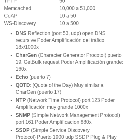
TFTP
60
Memcached
10,000 a 51,000
CoAP
10 a 50
WS-Discovery
10 a 500
DNS
Reflection (port 53, udp) open DNS
recursive Poder Amplificación del tráfico
18x/1000x
CharGen
(Character Generator Procotol) puerto
19.
GetBulk request Poder Amplificación grande:
160x
Echo
(puerto 7)
QOTD
: (Quote of the Day) Muy similar a
CharGen (puerto 17)
NTP
(Network Time Protocol) port 123
Poder
Amplificación muy grande 1000x
SNMP
(Simple Network Management Protocol)
port 161
Poder Amplificación 880x
SSDP
(Simple Service Discovery
Protocol)
Puerto
1900 udp SSDP Plug & Play