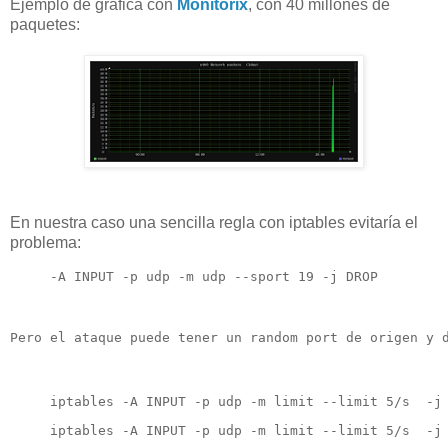
Ejemplo de gráfica con
Monitorix
, con 40 millones de
paquetes:
En nuestra caso una sencilla regla con iptables evitaría el
problema:
-A INPUT -p udp -m udp --sport 19 -j DROP 
Pero el ataque puede tener un random port de origen y 
iptables -A INPUT -p udp -m limit --limit 5/s 
 -j
iptables -A INPUT -p udp -m limit --limit 5/s 
 -j