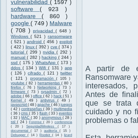
vulnerabilidad
( 1597 )
software
( 923 )
hardware
( 860 )
google
( 749 )
Malware
( 708 )
privacidad
( 648 )
Windows
( 521 )
ransomware
( 521 )
android
( 456 )
exploit
( 422 )
linux
( 392 )
cve
( 374 )
tutorial
( 299 )
nvidia
( 292 )
manual
( 282 )
hacking
( 244 )
ssd
( 175 )
WhatsApp
( 173 )
A partir de 
ddos
( 134 )
Wifi
( 131 )
app
( 126 )
cifrado
( 121 )
twitter
Ransomware ya 
( 121 )
programación
( 105 )
youtube
( 82 )
herramientas
( 80 )
interesados, 
firefox
( 76 )
Networking
( 73 )
firmware
( 73 )
sysadmin
( 72 )
Antes de fina
adobe
( 66 )
office
( 62 )
hack
( 51 )
Kernel
( 49 )
antivirus
( 49 )
que se trata 
javascript
( 48 )
apache
( 46 )
juegos
( 42 )
contraseñas
( 39 )
multimedia
cuidado y no 
( 36 )
cms
( 35 )
flash
( 33 )
eventos
( 32 )
MAC
( 30 )
anonymous
( 28 )
problemas o fal
ssl
( 24 )
Forense
( 20 )
conferencia
( 20 )
SeguridadWireless
( 17 )
documental
( 17 )
auditoría
( 15 )
Debugger
( 14 )
Rootkit
( 14 )
lizard
Esta herramie