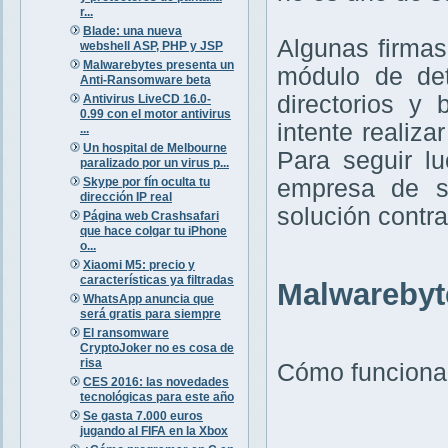
r...
Blade: una nueva
Algunas firmas
webshell ASP, PHP y JSP
Malwarebytes presenta un
módulo de de
Anti-Ransomware beta
directorios y 
Antivirus LiveCD 16.0-
0.99 con el motor antivirus
intente realiz
...
Un hospital de Melbourne
Para seguir lu
paralizado por un virus p...
Skype por fín oculta tu
empresa de s
dirección IP real
solución contr
Página web Crashsafari
que hace colgar tu iPhone
o...
Xiaomi M5: precio y
características ya filtradas
Malwarebyt
WhatsApp anuncia que
será gratis para siempre
El ransomware
CryptoJoker no es cosa de
risa
Cómo funciona
CES 2016: las novedades
tecnológicas para este año
Se gasta 7.000 euros
jugando al FIFA en la Xbox