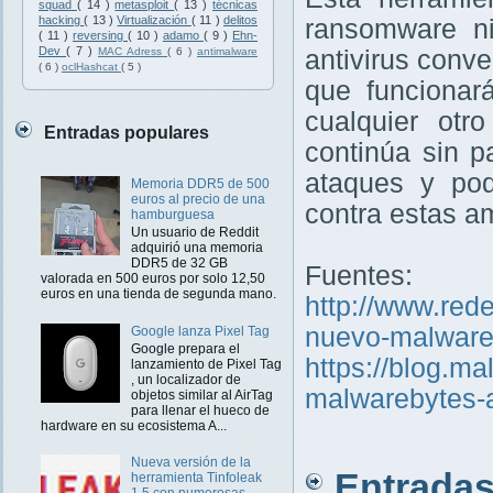
squad
( 14 )
metasploit
( 13 )
técnicas
hacking
( 13 )
Virtualización
( 11 )
delitos
ransomware n
( 11 )
reversing
( 10 )
adamo
( 9 )
Ehn-
Dev
( 7 )
antivirus conve
MAC Adress
( 6 )
antimalware
( 6 )
oclHashcat
( 5 )
que funcionar
cualquier otr
Entradas populares
continúa sin p
ataques y pod
Memoria DDR5 de 500
euros al precio de una
contra estas 
hamburguesa
Un usuario de Reddit
adquirió una memoria
DDR5 de 32 GB
Fuentes:
valorada en 500 euros por solo 12,50
euros en una tienda de segunda mano.
http://www.red
nuevo-malware
Google lanza Pixel Tag
Google prepara el
https://blog.m
lanzamiento de Pixel Tag
, un localizador de
malwarebytes-a
objetos similar al AirTag
para llenar el hueco de
hardware en su ecosistema A...
Nueva versión de la
Entradas 
herramienta Tinfoleak