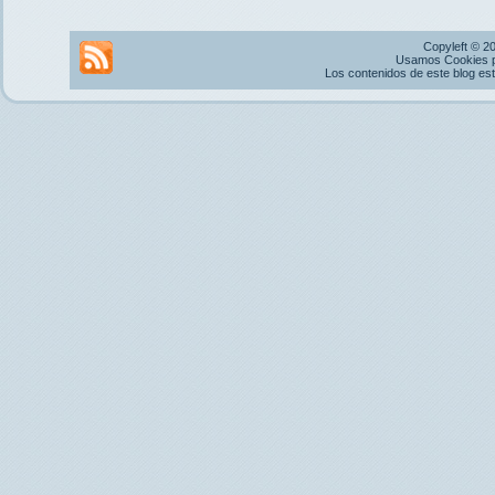
Copyleft © 2
Usamos Cookies pr
Los contenidos de este blog es