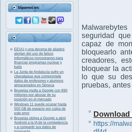
Síguenos en:
Malwarebytes
seguridad que
capaz de moni
EEUU y una decena de aliados
bloquearlo an
alertan del uso de falsos
informáticos norcoreanos para
creadores, es
financiar programas nuclear y
bloquear la ac
balís
La Junta de Andalucía sufre un
lo que su des
ciberataque que compromete
datos de profesores y alumnos
pruebas, antes 
almacenados en Séneca
Bruselas multa a Google con 890
millones por abusar de su
posición en el mercado
Windows 11 puede ocupar hasta
500 GB de espacio por culpa de
Download l
este error
Bruselas obliga a Google a abrir
https://mal
Android a la IA de la competencia
y a compartir sus datos de
df4d
búsqueda