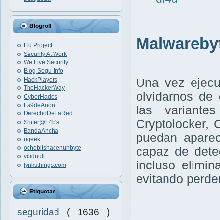
Blogroll
Malwareby
Flu Project
Security At Work
We Live Security
Blog Segu-Info
Una vez ejec
HackPlayers
TheHackerWay
olvidarnos de
CyberHades
La9deAnon
las variant
DerechoDeLaRed
Cryptolocker,
Snifer@L4b's
BandaAncha
puedan aparec
ugeek
ochobitshacenunbyte
capaz de dete
voidnull
incluso elimin
lynksthings.com
evitando perder
Etiquetas
seguridad
( 1636 )