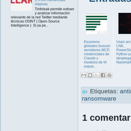
1.5 con numerosas
mejoras
Tinfoleak permite extraer
y analizar información
relevante de la red Twitter mediante
técnicas OSINT ( Open-Source
Intelligence ). Si ya pe...
Escaneos
Usan arc
globales buscan
LNK,
servidores MCP,
PowerShe
credenciales de
Python p
Claude y
desplega
modelos de IA
Narwhal
expue...
Etiquetas:
ant
ransomware
1 comentar