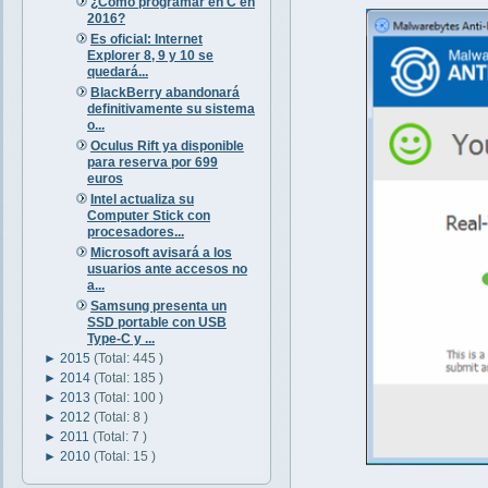
¿Cómo programar en C en
2016?
Es oficial: Internet
Explorer 8, 9 y 10 se
quedará...
BlackBerry abandonará
definitivamente su sistema
o...
Oculus Rift ya disponible
para reserva por 699
euros
Intel actualiza su
Computer Stick con
procesadores...
Microsoft avisará a los
usuarios ante accesos no
a...
Samsung presenta un
SSD portable con USB
Type-C y ...
►
2015
(Total: 445 )
►
2014
(Total: 185 )
►
2013
(Total: 100 )
►
2012
(Total: 8 )
►
2011
(Total: 7 )
►
2010
(Total: 15 )