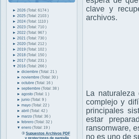
espera de que 
clave y recup
►
2026
(Total: 6174 )
archivos.
►
2025
(Total: 2103 )
►
2024
(Total: 1110 )
►
2023
(Total: 710 )
►
2022
(Total: 967 )
►
2021
(Total: 730 )
►
2020
(Total: 212 )
►
2019
(Total: 102 )
►
2018
(Total: 150 )
►
2017
(Total: 231 )
▼
2016
(Total: 266 )
►
diciembre
(Total: 21 )
►
noviembre
(Total: 30 )
►
octubre
(Total: 16 )
►
septiembre
(Total: 38 )
La naturaleza
►
agosto
(Total: 1 )
►
junio
(Total: 9 )
complejo y dif
►
mayo
(Total: 22 )
principales si
►
abril
(Total: 42 )
►
marzo
(Total: 36 )
estar prepara
►
febrero
(Total: 32 )
ransomware, es
▼
enero
(Total: 19 )
Supuestos Archivos PDF
no es uno de s
y protectores de pantalla