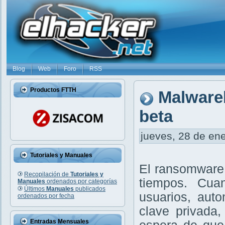
Blog
Web
Foro
RSS
Productos FTTH
Malware
beta
jueves, 28 de ene
Tutoriales y Manuales
El ransomware 
Recopilación de
Tutoriales y
tiempos. Cua
Manuales
ordenados por categorías
Últimos
Manuales
publicados
usuarios, aut
ordenados por fecha
clave privada
Entradas Mensuales