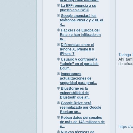
La EFF renuncia a su
puesto en el W3C
Google anunciará los
teléfonos Pixel 2 y 2 XL el
4...
Hackers de Europa del
Este se han infiltrado en
la...
Diferencias entre el
iPhone X, iPhone 8 y
iPhone 7
Taringa 
Ahí tamb
Usuario y contraseña
de cifra
“admin” en el portal de
Equif...
Importantes
actualizaciones de
seguridad para prod...
BlueBorne es la
vulnerabilidad de
Bluetooth que af...
Google Drive será
reemplazado por Google
Backup an...
Roban datos personales
de más de 143 millones de
p...
https://
Nuevas técnicas de