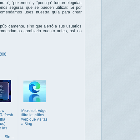
ruto”, “pokemon” y “poringa” fueron elegidas
enos seguras que se pueden utilizar. Si por
ecomendamos uses nuestra guía para crear
 públicamente, sino que alertó a sus usuarios
ecomendamos cambiarla cuanto antes, así no
0808
row
Microsoft Edge
Refresh
filtra los sitios
ltra
web que visitas
us)
a Bing
e las
s… Sin ...