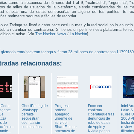
ñas como la secuencia de números del 1 al 9, “realmadrid”, “argentina”, “na
ntos de miles de usuarios de la plataforma, siendo consideradas de las m
dad utilizas una de estas contraseñas en alguno de tus perfiles, te r
ñas realmente seguras y fáciles de recordar.
o de Taringa se llevó a cabo hace casi un mes y la red social no lo anunció
debían cambiar su contraseña. Si tienes un perfil en esa plataforma te r
cibido el aviso. [vía
The Hacker News
/
La Nación
]
:
s.gizmodo.com/hackean-taringa-y-filtran-28-millones-de-contrasenas-l-179918
adas relacionadas:
tCode:
GhostPairing de
Progress
Foxconn
Intel Ar
agente
WhatsApp
ordena
confirma
Lake-S 
que
permite
apagado
ciberataque tras
(Core U
tiza
secuestrar
urgente de
denuncias de
200S Pl
s de
cuentas sin
servidor
robo de datos
fecha d
ación con
contraseñas
ShareFile por
de Apple y
review
amie...
amenaza de
Nvidia por pa...
filtrada