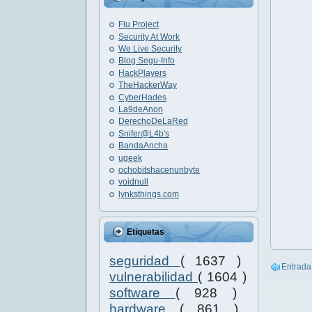
Flu Project
Security At Work
We Live Security
Blog Segu-Info
HackPlayers
TheHackerWay
CyberHades
La9deAnon
DerechoDeLaRed
Snifer@L4b's
BandaAncha
ugeek
ochobitshacenunbyte
voidnull
lynksthings.com
Etiquetas
seguridad
( 1637 )
Entrada
vulnerabilidad
( 1604 )
software
( 928 )
hardware
( 861 )