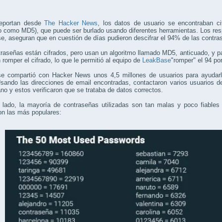
eportan desde
The Hacker News
, los datos de usuario se encontraban ci
 como MD5), que puede ser burlado usando diferentes herramientas. Los res
, aseguran que en cuestión de días pudieron descifrar el 94% de las contra
raseñas están cifrados, pero usan un algoritmo llamado MD5, anticuado, y pa
 romper el cifrado, lo que le permitió al equipo de
LeakBase
"romper" el 94 po
e compartió con Hacker News unos 4,5 millones de usuarios para ayudarl
Usando las direcciones de email encontradas, contactaron varios usuarios 
ano y estos verificaron que se trataba de datos correctos.
o lado, la mayoría de contraseñas utilizadas son tan malas y poco fiable
on las más populares: