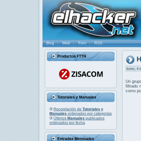
Blog
Web
Foro
RSS
Productos FTTH
H
lunes, 4 
Un grupo
filtrado
como po
Tutoriales y Manuales
Recopilación de
Tutoriales y
Manuales
ordenados por categorías
Últimos
Manuales
publicados
ordenados por fecha
Entradas Mensuales