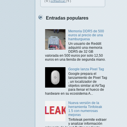
( 6 )
oclHashcat
( 5 )
Entradas populares
Memoria DDR5 de 500
euros al precio de una
hamburguesa
Un usuario de Reddit
adquirió una memoria
DDR5 de 32 GB
valorada en 500 euros por solo 12,50
euros en una tienda de segunda mano.
Google lanza Pixel Tag
Google prepara el
lanzamiento de Pixel Tag
, un localizador de
objetos similar al AirTag
para llenar el hueco de
hardware en su ecosistema A...
Nueva versión de la
herramienta Tinfoleak
1.5 con numerosas
mejoras
Tinfoleak permite extraer
y analizar información