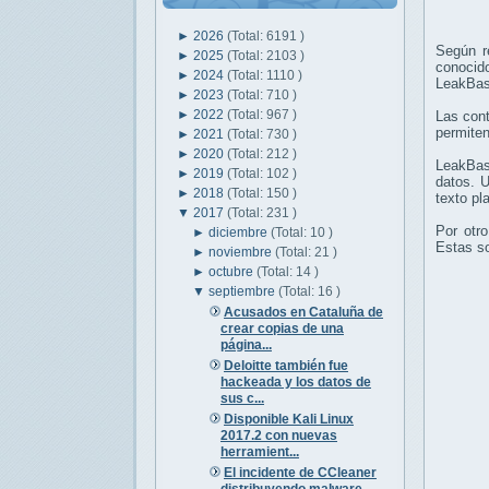
►
2026
(Total: 6191 )
Según r
►
2025
(Total: 2103 )
conocido
►
2024
(Total: 1110 )
LeakBase
►
2023
(Total: 710 )
►
2022
(Total: 967 )
Las cont
permiten
►
2021
(Total: 730 )
►
2020
(Total: 212 )
LeakBas
►
2019
(Total: 102 )
datos. 
►
2018
(Total: 150 )
texto pl
▼
2017
(Total: 231 )
Por otr
►
diciembre
(Total: 10 )
Estas s
►
noviembre
(Total: 21 )
►
octubre
(Total: 14 )
▼
septiembre
(Total: 16 )
Acusados en Cataluña de
crear copias de una
página...
Deloitte también fue
hackeada y los datos de
sus c...
Disponible Kali Linux
2017.2 con nuevas
herramient...
El incidente de CCleaner
distribuyendo malware