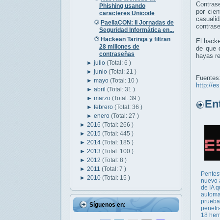
Contrase
Phishing usando
por cie
caracteres Unicode
casuali
PaellaCON: II Jornadas de
contrase
Seguridad Informática en...
Hackean Taringa y filtran
El hacke
28 millones de
de que 
contraseñas
hayas re
►
julio
(Total: 6 )
►
junio
(Total: 21 )
Fuentes
►
mayo
(Total: 10 )
http://e
►
abril
(Total: 31 )
►
marzo
(Total: 39 )
Entr
►
febrero
(Total: 36 )
►
enero
(Total: 27 )
►
2016
(Total: 266 )
►
2015
(Total: 445 )
►
2014
(Total: 185 )
►
2013
(Total: 100 )
►
2012
(Total: 8 )
►
2011
(Total: 7 )
Pentes
►
2010
(Total: 15 )
nuevo 
de IA 
automa
prueba
Síguenos en:
penetr
18 herr