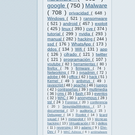
google
( 750 )
Malware
( 708 )
privacidad
( 648 )
Windows
( 521 )
ransomware
( 521 )
android
( 457 )
exploit
( 425 )
linux
( 393 )
cve
( 374 )
tutorial
( 299 )
nvidia
( 293 )
manual
( 282 )
hacking
( 244 )
ssd
( 176 )
WhatsApp
( 173 )
ddos
( 134 )
Wifi
( 131 )
app
( 126 )
cifrado
( 121 )
twitter
( 121 )
programación
( 107 )
youtube
( 82 )
herramientas
( 80 )
firefox
( 76 )
firmware
( 74 )
Networking
( 73 )
sysadmin
( 72 )
adobe
( 66 )
office
( 62 )
hack
( 51 )
Kernel
( 49 )
antivirus
( 49 )
javascript
( 48 )
apache
( 46 )
juegos
( 42 )
contraseñas
( 39 )
multimedia
( 36 )
cms
( 35 )
flash
( 33 )
eventos
( 32 )
MAC
( 30 )
anonymous
( 28 )
ssl
( 24 )
Forense
( 20 )
conferencia
( 20 )
SeguridadWireless
( 17 )
documental
( 17 )
auditoría
( 15 )
Debugger
( 14 )
Rootkit
( 14 )
lizard
squad
( 14 )
metasploit
( 13 )
técnicas
hacking
( 13 )
Virtualización
( 11 )
delitos
( 11 )
reversing
( 10 )
adamo
( 9 )
Ehn-
Dev
( 7 )
MAC Adress
( 6 )
antimalware