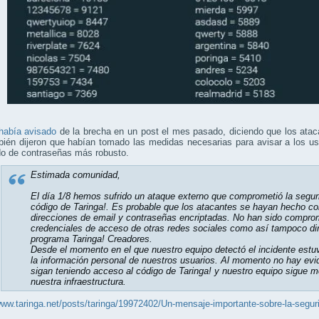
había avisado
de la brecha en un post el mes pasado, diciendo que los atac
ién dijeron que habían tomado las medidas necesarias para avisar a los us
do de contraseñas más robusto.
Estimada comunidad,
El día 1/8 hemos sufrido un ataque externo que comprometió la segur
código de Taringa!. Es probable que los atacantes se hayan hecho co
direcciones de email y contraseñas encriptadas. No han sido compro
credenciales de acceso de otras redes sociales como así tampoco dire
programa Taringa! Creadores.
Desde el momento en el que nuestro equipo detectó el incidente estu
la información personal de nuestros usuarios. Al momento no hay evi
sigan teniendo acceso al código de Taringa! y nuestro equipo sigue 
nuestra infraestructura.
www.taringa.net/posts/taringa/19972402/Un-mensaje-importante-sobre-la-segur