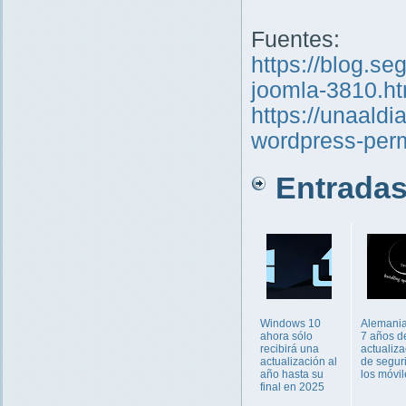
Fuentes:
https://blog.s
joomla-3810.ht
https://unaald
wordpress-perm
Entradas 
Windows 10
Alemania
ahora sólo
7 años d
recibirá una
actualiz
actualización al
de segur
año hasta su
los móvil
final en 2025