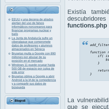
Existía tamb
descubridore
EEUU y una decena de aliados
alertan del uso de falsos
functions.php 
informáticos norcoreanos para
financiar programas nuclear y
balís
La Junta de Andalucía sufre un
ciberataque que compromete
add_filte
datos de profesores y alumnos
almacenados en Séneca
function
Bruselas multa a Google con 890
if
(
i
millones por abusar de su
$
posición en el mercado
}
Windows 11 puede ocupar hasta
500 GB de espacio por culpa de
retur
este error
}
Bruselas obliga a Google a abrir
Android a la IA de la competencia
y a compartir sus datos de
búsqueda
La vulnerabil
Blogroll
que se ejecu