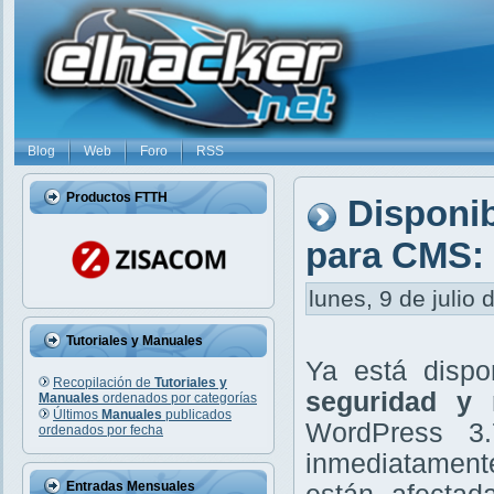
Blog
Web
Foro
RSS
Productos FTTH
Disponib
para CMS: 
lunes, 9 de julio 
Tutoriales y Manuales
Ya está disp
Recopilación de
Tutoriales y
seguridad y 
Manuales
ordenados por categorías
Últimos
Manuales
publicados
WordPress 3.
ordenados por fecha
inmediatament
Entradas Mensuales