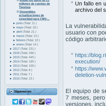
Roban los datos de 21
Un fallo en 
millones de cuentas de
Timehop
archivo del 
Disponibles
actualizaciones de
seguridad para CMS:...
►
junio
(Total: 11 )
La vulnerabili
►
mayo
(Total: 16 )
usuario con poc
►
abril
(Total: 21 )
►
marzo
(Total: 13 )
código arbitrari
►
febrero
(Total: 10 )
►
enero
(Total: 14 )
►
2017
(Total: 231 )
►
2016
(Total: 266 )
https://blog
►
2015
(Total: 445 )
execution/
►
2014
(Total: 185 )
►
2013
(Total: 100 )
https://www.
►
2012
(Total: 8 )
deletion-vul
►
2011
(Total: 7 )
►
2010
(Total: 15 )
El equipo de 
Síguenos en:
7 meses, pero 
versiones, incl