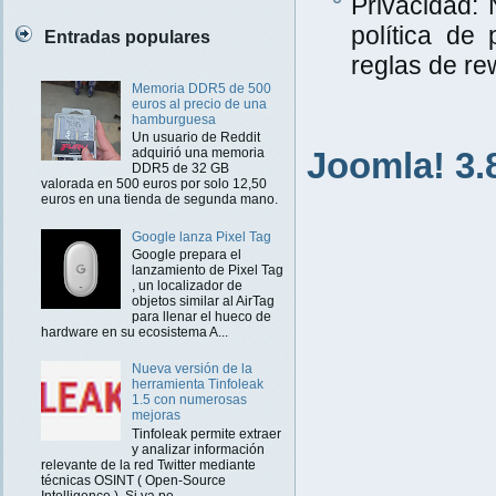
Privacidad:
política de 
Entradas populares
reglas de rew
Memoria DDR5 de 500
euros al precio de una
hamburguesa
Un usuario de Reddit
Joomla! 3.
adquirió una memoria
DDR5 de 32 GB
valorada en 500 euros por solo 12,50
euros en una tienda de segunda mano.
Google lanza Pixel Tag
Google prepara el
lanzamiento de Pixel Tag
, un localizador de
objetos similar al AirTag
para llenar el hueco de
hardware en su ecosistema A...
Nueva versión de la
herramienta Tinfoleak
1.5 con numerosas
mejoras
Tinfoleak permite extraer
y analizar información
relevante de la red Twitter mediante
técnicas OSINT ( Open-Source
Intelligence ). Si ya pe...