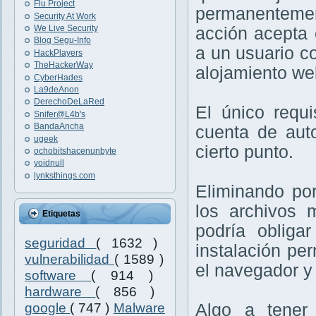
Flu Project
permanenteme
Security At Work
We Live Security
acción acepta 
Blog Segu-Info
a un usuario co
HackPlayers
TheHackerWay
alojamiento we
CyberHades
La9deAnon
DerechoDeLaRed
El único requi
Snifer@L4b's
BandaAncha
cuenta de aut
ugeek
cierto punto.
ochobitshacenunbyte
voidnull
lynksthings.com
Eliminando po
los archivos 
Etiquetas
podría obliga
seguridad
( 1632 )
instalación per
vulnerabilidad
( 1589 )
el navegador y
software
( 914 )
hardware
( 856 )
google
( 747 )
Malware
Algo a tener