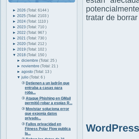
están afectad
potencialment
►
2026
(Total: 6144 )
tratar de borra
►
2025
(Total: 2103 )
►
2024
(Total: 1110 )
►
2023
(Total: 710 )
►
2022
(Total: 967 )
►
2021
(Total: 730 )
►
2020
(Total: 212 )
►
2019
(Total: 102 )
▼
2018
(Total: 150 )
►
diciembre
(Total: 25 )
►
noviembre
(Total: 21 )
►
agosto
(Total: 13 )
▼
julio
(Total: 6 )
Detienen a un ladrón que
entraba a casas para
roba...
Ataque Phishing en GMail
permitió robar a espias R...
Movistar soluciona error
que exponia datos
privado...
Fallos privacidad en
WordPress 
Fitness Polar Flow publica
la...