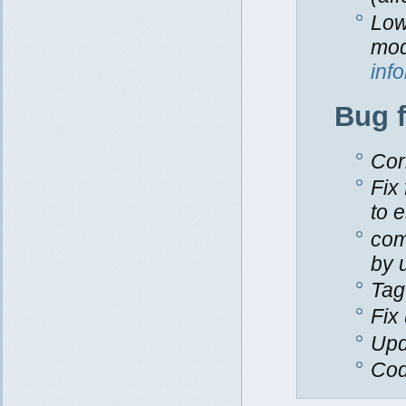
Low
mod
inf
Bug 
Cor
Fix
to 
com
by 
Tag
Fix
Upd
Cod