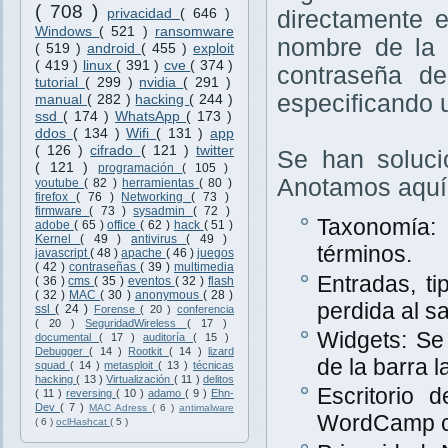
( 708 )
privacidad
( 646 )
directamente 
Windows
( 521 )
ransomware
nombre de la 
( 519 )
android
( 455 )
exploit
( 419 )
linux
( 391 )
cve
( 374 )
contraseña de
tutorial
( 299 )
nvidia
( 291 )
especificando 
manual
( 282 )
hacking
( 244 )
ssd
( 174 )
WhatsApp
( 173 )
ddos
( 134 )
Wifi
( 131 )
app
( 126 )
cifrado
( 121 )
twitter
Se han soluci
( 121 )
programación
( 105 )
Anotamos aquí 
youtube
( 82 )
herramientas
( 80 )
firefox
( 76 )
Networking
( 73 )
firmware
( 73 )
sysadmin
( 72 )
Taxonomía: 
adobe
( 65 )
office
( 62 )
hack
( 51 )
Kernel
( 49 )
antivirus
( 49 )
términos.
javascript
( 48 )
apache
( 46 )
juegos
( 42 )
contraseñas
( 39 )
multimedia
Entradas, t
( 36 )
cms
( 35 )
eventos
( 32 )
flash
( 32 )
MAC
( 30 )
anonymous
( 28 )
perdida al sa
ssl
( 24 )
Forense
( 20 )
conferencia
( 20 )
SeguridadWireless
( 17 )
Widgets: Se
documental
( 17 )
auditoría
( 15 )
Debugger
( 14 )
Rootkit
( 14 )
lizard
de la barra l
squad
( 14 )
metasploit
( 13 )
técnicas
hacking
( 13 )
Virtualización
( 11 )
delitos
Escritorio
( 11 )
reversing
( 10 )
adamo
( 9 )
Ehn-
Dev
( 7 )
MAC Adress
( 6 )
antimalware
WordCamp ce
( 6 )
oclHashcat
( 5 )