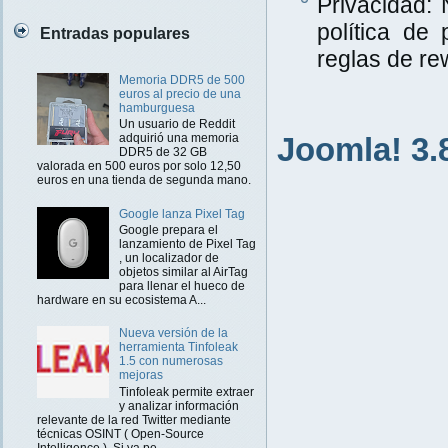
Privacidad:
política de 
Entradas populares
reglas de rew
Memoria DDR5 de 500
euros al precio de una
hamburguesa
Un usuario de Reddit
Joomla! 3.
adquirió una memoria
DDR5 de 32 GB
valorada en 500 euros por solo 12,50
euros en una tienda de segunda mano.
Google lanza Pixel Tag
Google prepara el
lanzamiento de Pixel Tag
, un localizador de
objetos similar al AirTag
para llenar el hueco de
hardware en su ecosistema A...
Nueva versión de la
herramienta Tinfoleak
1.5 con numerosas
mejoras
Tinfoleak permite extraer
y analizar información
relevante de la red Twitter mediante
técnicas OSINT ( Open-Source
Intelligence ). Si ya pe...