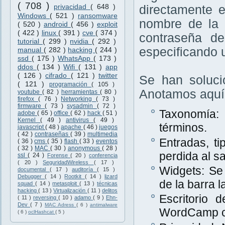
( 708 )
privacidad
( 648 )
directamente 
Windows
( 521 )
ransomware
nombre de la 
( 520 )
android
( 456 )
exploit
( 422 )
linux
( 391 )
cve
( 374 )
contraseña de
tutorial
( 299 )
nvidia
( 292 )
especificando 
manual
( 282 )
hacking
( 244 )
ssd
( 175 )
WhatsApp
( 173 )
ddos
( 134 )
Wifi
( 131 )
app
( 126 )
cifrado
( 121 )
twitter
Se han soluci
( 121 )
programación
( 105 )
Anotamos aquí 
youtube
( 82 )
herramientas
( 80 )
firefox
( 76 )
Networking
( 73 )
firmware
( 73 )
sysadmin
( 72 )
Taxonomía: 
adobe
( 65 )
office
( 62 )
hack
( 51 )
Kernel
( 49 )
antivirus
( 49 )
términos.
javascript
( 48 )
apache
( 46 )
juegos
( 42 )
contraseñas
( 39 )
multimedia
Entradas, t
( 36 )
cms
( 35 )
flash
( 33 )
eventos
( 32 )
MAC
( 30 )
anonymous
( 28 )
perdida al sa
ssl
( 24 )
Forense
( 20 )
conferencia
( 20 )
SeguridadWireless
( 17 )
Widgets: Se
documental
( 17 )
auditoría
( 15 )
Debugger
( 14 )
Rootkit
( 14 )
lizard
de la barra l
squad
( 14 )
metasploit
( 13 )
técnicas
hacking
( 13 )
Virtualización
( 11 )
delitos
Escritorio
( 11 )
reversing
( 10 )
adamo
( 9 )
Ehn-
Dev
( 7 )
MAC Adress
( 6 )
antimalware
WordCamp ce
( 6 )
oclHashcat
( 5 )