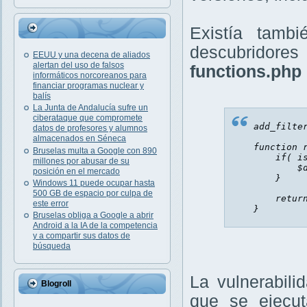
Existía tamb
descubridore
EEUU y una decena de aliados
alertan del uso de falsos
functions.php 
informáticos norcoreanos para
financiar programas nuclear y
balís
La Junta de Andalucía sufre un
ciberataque que compromete
add_filte
datos de profesores y alumnos
almacenados en Séneca
function
Bruselas multa a Google con 890
if
(
i
millones por abusar de su
$
posición en el mercado
}
Windows 11 puede ocupar hasta
500 GB de espacio por culpa de
retur
este error
}
Bruselas obliga a Google a abrir
Android a la IA de la competencia
y a compartir sus datos de
búsqueda
La vulnerabil
Blogroll
que se ejecu