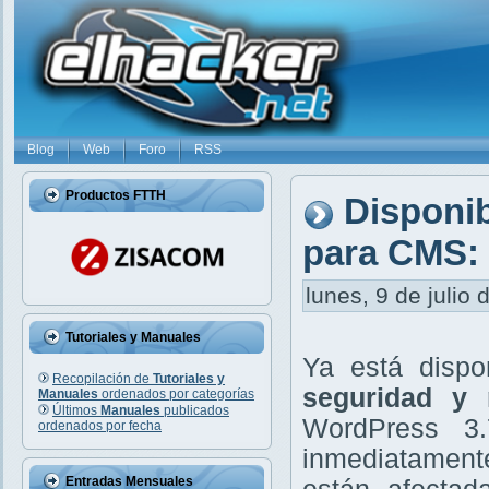
Blog
Web
Foro
RSS
Productos FTTH
Disponib
para CMS: 
lunes, 9 de julio 
Tutoriales y Manuales
Ya está disp
Recopilación de
Tutoriales y
seguridad y 
Manuales
ordenados por categorías
Últimos
Manuales
publicados
WordPress 3.
ordenados por fecha
inmediatament
Entradas Mensuales