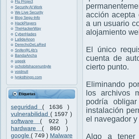
Flu Project
permanenteme
Security At Work
We Live Security
acción acepta 
Blog Segu-Info
a un usuario co
HackPlayers
TheHackerWay
alojamiento we
CyberHades
La9deAnon
DerechoDeLaRed
El único requi
Snifer@L4b's
BandaAncha
cuenta de aut
ugeek
cierto punto.
ochobitshacenunbyte
voidnull
lynksthings.com
Eliminando po
los archivos 
Etiquetas
podría obliga
seguridad
( 1636 )
instalación per
vulnerabilidad
( 1597 )
el navegador y
software
( 922 )
hardware
( 860 )
google
( 749 )
Malware
Algo a tener