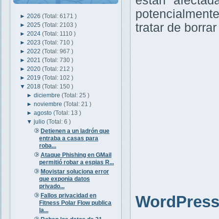
están afectad
potencialment
►
2026
(Total: 6171 )
tratar de borra
►
2025
(Total: 2103 )
►
2024
(Total: 1110 )
►
2023
(Total: 710 )
►
2022
(Total: 967 )
►
2021
(Total: 730 )
►
2020
(Total: 212 )
►
2019
(Total: 102 )
▼
2018
(Total: 150 )
►
diciembre
(Total: 25 )
►
noviembre
(Total: 21 )
►
agosto
(Total: 13 )
▼
julio
(Total: 6 )
Detienen a un ladrón que
entraba a casas para
roba...
Ataque Phishing en GMail
permitió robar a espias R...
Movistar soluciona error
que exponia datos
privado...
Fallos privacidad en
WordPress 
Fitness Polar Flow publica
la...