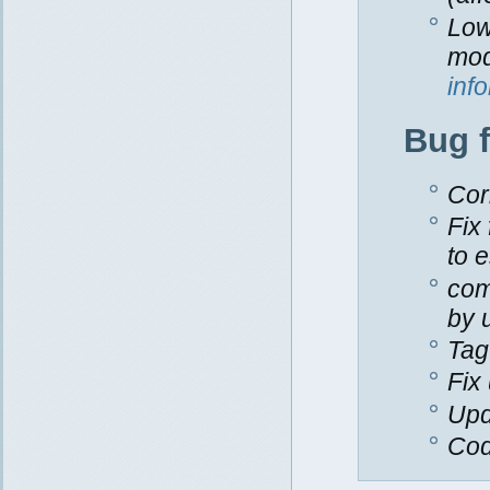
Low
mod
inf
Bug 
Cor
Fix
to 
com
by 
Tag
Fix
Upd
Cod