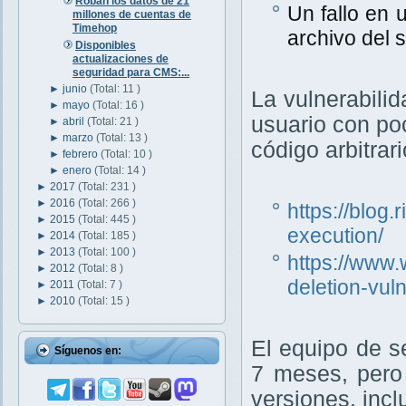
Roban los datos de 21
Un fallo en 
millones de cuentas de
Timehop
archivo del 
Disponibles
actualizaciones de
seguridad para CMS:...
►
junio
(Total: 11 )
La vulnerabili
►
mayo
(Total: 16 )
usuario con poc
►
abril
(Total: 21 )
►
marzo
(Total: 13 )
código arbitrari
►
febrero
(Total: 10 )
►
enero
(Total: 14 )
►
2017
(Total: 231 )
►
2016
(Total: 266 )
https://blog
►
2015
(Total: 445 )
execution/
►
2014
(Total: 185 )
►
2013
(Total: 100 )
https://www.
►
2012
(Total: 8 )
deletion-vul
►
2011
(Total: 7 )
►
2010
(Total: 15 )
El equipo de 
Síguenos en:
7 meses, pero 
versiones, incl