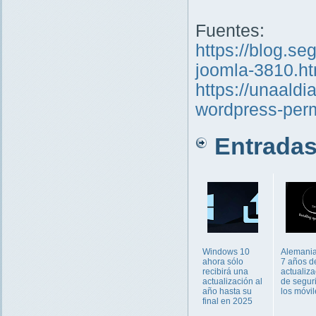
Fuentes:
https://blog.s
joomla-3810.ht
https://unaald
wordpress-perm
Entradas 
Windows 10
Alemania
ahora sólo
7 años d
recibirá una
actualiz
actualización al
de segur
año hasta su
los móvil
final en 2025