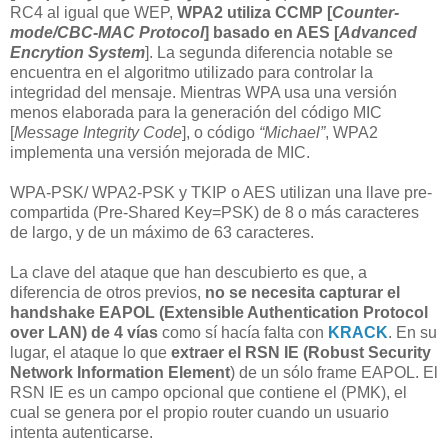
RC4 al igual que WEP,
WPA2 utiliza CCMP [
Counter-
mode/CBC-MAC Protocol
] basado en AES [
Advanced
Encrytion System
]. La segunda diferencia notable se
encuentra en el algoritmo utilizado para controlar la
integridad del mensaje. Mientras WPA usa una versión
menos elaborada para la generación del código MIC
[
Message Integrity Code
], o código
“Michael”
, WPA2
implementa una versión mejorada de MIC.
WPA-PSK/ WPA2-PSK y TKIP o AES utilizan una llave pre-
compartida (Pre-Shared Key=PSK) de 8 o más caracteres
de largo, y de un máximo de 63 caracteres.
La clave del ataque que han descubierto es que, a
diferencia de otros previos,
no se necesita capturar el
handshake
EAPOL (Extensible Authentication Protocol
over LAN)
de 4 vías
como sí hacía falta con
KRACK
. En su
lugar, el ataque lo que
extraer el RSN IE (Robust Security
Network Information Element
) de un sólo frame EAPOL. El
RSN IE es un campo opcional que contiene el (PMK), el
cual se genera por el propio router cuando un usuario
intenta autenticarse.