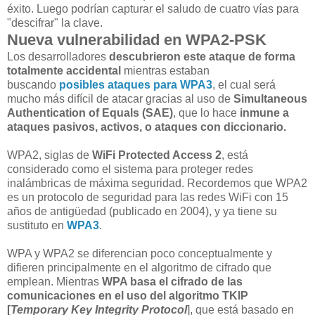
éxito. Luego podrían capturar el saludo de cuatro vías para
"descifrar" la clave.
Nueva vulnerabilidad en WPA2-PSK
Los desarrolladores
descubrieron este ataque de forma
totalmente accidental
mientras estaban
buscando
posibles ataques para WPA3
, el cual será
mucho más difícil de atacar gracias al uso de
Simultaneous
Authentication of Equals (SAE)
, que lo hace
inmune a
ataques pasivos, activos, o ataques con diccionario.
WPA2, siglas de
WiFi Protected Access 2
, está
considerado como el sistema para proteger redes
inalámbricas de máxima seguridad. Recordemos que WPA2
es un protocolo de seguridad para las redes WiFi con 15
años de antigüedad (publicado en 2004), y ya tiene su
sustituto en
WPA3
.
WPA y WPA2 se diferencian poco conceptualmente y
difieren principalmente en el algoritmo de cifrado que
emplean. Mientras
WPA basa el cifrado de las
comunicaciones en el uso del algoritmo TKIP
[
Temporary Key Integrity Protocol
], que está basado en