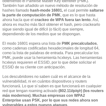
obteniendo el Pairwise Master Key Identifier (PMK).
También han añadido un nuevo método de resolución de
hashes llamado
hash-mode 16801,
el cual permite
saltarse
la parte de computación de PMK
, que es lo que hasta
ahora hacía que el
crackeo de WPA fuera tan lento.
Así,
ahora es mucho más fácil obtener el hash, pero crackearlo
sigue siendo igual de difícil (o fácil) que siempre,
dependiendo de los medios que se dispongan.
El modo 16801 espera una lista de
PMK precalculados
,
como cadenas codificadas hexadecimales de longitud 64,
como la lista de palabras de entrada. Para precalcular los
PMK, puede usar la herramienta hcxkeys. Las herramientas
hcxkeys requieren el ESSID, por lo que debe solicitar el
ESSID de su cliente con anticipación.
Los descubridores no saben cuál es el alcance de la
vulnerabilidad, ni en cuántos dispositivos y routers
funcionará. Lo que sí saben es que funcionará en cualquier
red que tengan roaming activado
(802.11i/p/q/r) (los routers
más modernos). Muchas empresas con WPA2
Enterprise usan PSK, por lo que sus redes ahora son
vulnerables a estos nuevos ataques.