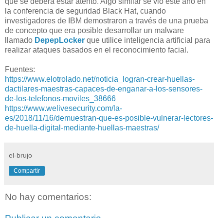
que se deberá estar atento. Algo similar se vio este año en
la conferencia de seguridad Black Hat, cuando
investigadores de IBM demostraron a través de una prueba
de concepto que era posible desarrollar un malware
llamado
DepepLocker
que utilice inteligencia artificial para
realizar ataques basados en el reconocimiento facial.
Fuentes:
https://www.elotrolado.net/noticia_logran-crear-huellas-
dactilares-maestras-capaces-de-enganar-a-los-sensores-
de-los-telefonos-moviles_38666
https://www.welivesecurity.com/la-
es/2018/11/16/demuestran-que-es-posible-vulnerar-lectores-
de-huella-digital-mediante-huellas-maestras/
el-brujo
Compartir
No hay comentarios: