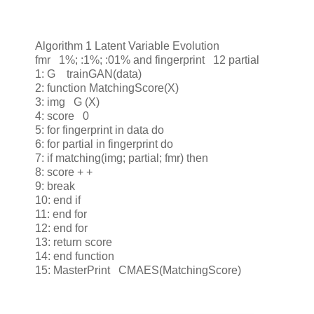
Algorithm 1 Latent Variable Evolution
fmr 1%; :1%; :01% and fingerprint 12 partial
1: G trainGAN(data)
2: function MatchingScore(X)
3: img G (X)
4: score 0
5: for fingerprint in data do
6: for partial in fingerprint do
7: if matching(img; partial; fmr) then
8: score + +
9: break
10: end if
11: end for
12: end for
13: return score
14: end function
15: MasterPrint CMAES(MatchingScore)