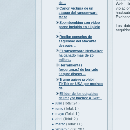
de ...
Web. Un
violacio
Canon victima de un
hackrado
ataque del ransomware
Exchang
Maze
Zoombombing con video
Los dat
porno incluido en el juicio
seguidor
...
Recibe consejos de
seguridad del atacante
después ...
El ransomware NetWalker
ha ganado más de 25
millon...
Herramientas
(programas) de borrado
seguro discos ...
Trump quiere prohibir
TikTok en USA por motivos
de...
El líder de los culpables
del mayor hackeo a Twitt...
►
julio
(Total: 24 )
►
junio
(Total: 1 )
►
mayo
(Total: 1 )
►
abril
(Total: 2 )
►
marzo
(Total: 11 )
►
febrero
(Total: 20 )