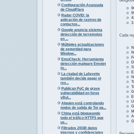
desglos
Configuración Avanzada
9
de CloudFlare
9
Radar COVID: la
4
aplicación de rastreo de
3
contactos...
Google anuncia sistema
detección de terremotos
Cada reg
en ...
Múltiples actualizaciones
N
de seguridad para
N
Window...
F
EmoCheck: Herramienta
D
detección malware Emotet
S
(tr...
E
La ciudad de Lafayette
N
también decide pagar el
T
res...
T
Publican PoC de grave
G
vulnerabilidad en foros
E
vBul...
U
Alguien está controlando
G
nodos de salida de Tor pa...
M
China está bloqueando
A
todo el tráfico HTTPS que
G
us...
Filtrados 20GB datos
internos y confidenciales
Recient