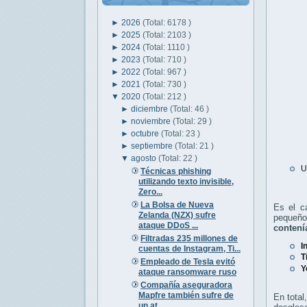
►
2026
(Total: 6178 )
►
2025
(Total: 2103 )
►
2024
(Total: 1110 )
►
2023
(Total: 710 )
►
2022
(Total: 967 )
►
2021
(Total: 730 )
▼
2020
(Total: 212 )
►
diciembre
(Total: 46 )
►
noviembre
(Total: 29 )
►
octubre
(Total: 23 )
►
septiembre
(Total: 21 )
▼
agosto
(Total: 22 )
U
Técnicas phishing
utilizando texto invisible,
Zero...
La Bolsa de Nueva
Es el c
Zelanda (NZX) sufre
pequeño
ataque DDoS ...
contení
Filtradas 235 millones de
I
cuentas de Instagram, Ti...
T
Empleado de Tesla evitó
Y
ataque ransomware ruso
Compañía aseguradora
Mapfre también sufre de
En total
un at...