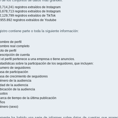
e de los conjuntos de datos más grandes:
6,714,241 registros extraídos de Instagram
5,678,713 registros extraídos de Instagram
2,129,799 registros extraídos de TikTok
.955.892 registros extraídos de Youtube
istro contiene parte o toda la siguiente información:
ombre de perfil
ombre real completo
oto de perfil
escripción de cuenta
i el perfil pertenece a una empresa o tiene anuncios.
stadísticas sobre la participación de los seguidores, que incluyen:
umero de seguidores
asa de participación
asa de crecimiento de seguidores
énero de la audiencia
dad de la audiencia
bicación de la audiencia
ustos
arca de tiempo de la última publicación
ños
énero (sexo)
emente ha habido una serie de informes sobre datos de cuentas que aparec