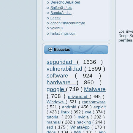
DerechoDeLaRed
Snifer@L4b's
BandaAncha
ugeek
ochobitshacenunbyte
voidnull
Los inve
lynksthings.com
Deep So
perfiles
Etiquetas
seguridad
( 1636 )
vulnerabilidad
( 1599 )
software
( 924 )
hardware
( 860 )
google
( 749 )
Malware
( 708 )
privacidad
( 648 )
Windows
( 521 )
ransomware
( 521 )
android
( 456 )
exploit
( 423 )
linux
( 392 )
cve
( 374 )
tutorial
( 299 )
nvidia
( 292 )
manual
( 282 )
hacking
( 244 )
ssd
( 175 )
WhatsApp
( 173 )
ddos
( 134 )
Wifi
( 131 )
app