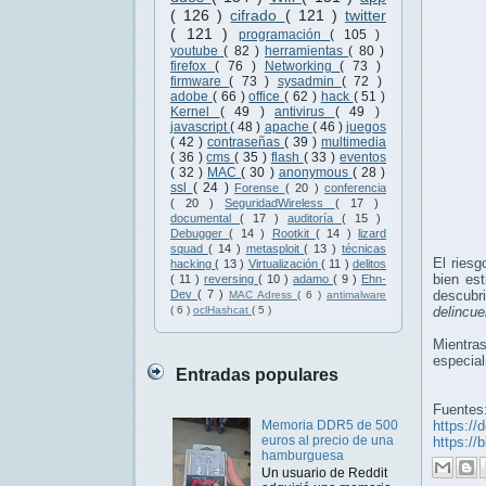
( 126 )
cifrado
( 121 )
twitter
( 121 )
programación
( 105 )
youtube
( 82 )
herramientas
( 80 )
firefox
( 76 )
Networking
( 73 )
firmware
( 73 )
sysadmin
( 72 )
adobe
( 66 )
office
( 62 )
hack
( 51 )
Kernel
( 49 )
antivirus
( 49 )
javascript
( 48 )
apache
( 46 )
juegos
( 42 )
contraseñas
( 39 )
multimedia
( 36 )
cms
( 35 )
flash
( 33 )
eventos
( 32 )
MAC
( 30 )
anonymous
( 28 )
ssl
( 24 )
Forense
( 20 )
conferencia
( 20 )
SeguridadWireless
( 17 )
documental
( 17 )
auditoría
( 15 )
Debugger
( 14 )
Rootkit
( 14 )
lizard
squad
( 14 )
metasploit
( 13 )
técnicas
El riesg
hacking
( 13 )
Virtualización
( 11 )
delitos
bien es
( 11 )
reversing
( 10 )
adamo
( 9 )
Ehn-
descubr
Dev
( 7 )
MAC Adress
( 6 )
antimalware
delincue
( 6 )
oclHashcat
( 5 )
Mientra
especial
Entradas populares
Fuentes
https://
Memoria DDR5 de 500
euros al precio de una
https://
hamburguesa
Un usuario de Reddit