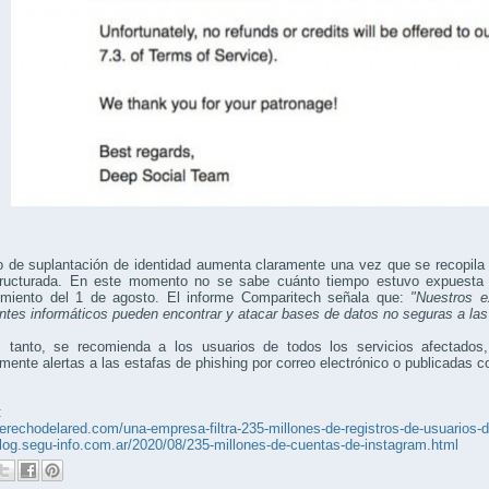
o de suplantación de identidad aumenta claramente una vez que se recopila
tructurada. En este momento no se sabe cuánto tiempo estuvo expuesta 
imiento del 1 de agosto. El informe Comparitech señala que:
"Nuestros e
ntes informáticos pueden encontrar y atacar bases de datos no seguras a la
s tanto, se recomienda a los usuarios de todos los servicios afectado
mente alertas a las estafas de phishing por correo electrónico o publicadas 
:
derechodelared.com/una-empresa-filtra-235-millones-de-registros-de-usuarios-d
blog.segu-info.com.ar/2020/08/235-millones-de-cuentas-de-instagram.html