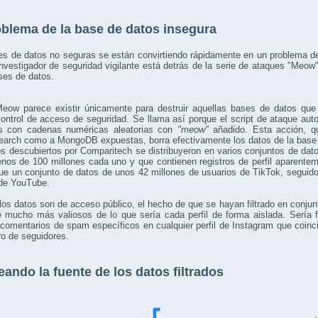
oblema de la base de datos insegura
s de datos no seguras se están convirtiendo rápidamente en un problema de
nvestigador de seguridad vigilante está detrás de la serie de ataques "Meow
ses de datos.
Meow parece existir únicamente para destruir aquellas bases de datos que
ontrol de acceso de seguridad. Se llama así porque el script de ataque aut
s con cadenas numéricas aleatorias con
"meow"
añadido. Esta acción, qu
search como a MongoDB expuestas, borra efectivamente los datos de la base
s descubiertos por Comparitech se distribuyeron en varios conjuntos de dat
os de 100 millones cada uno y que contienen registros de perfil aparentem
ue un conjunto de datos de unos 42 millones de usuarios de TikTok, seguid
 de YouTube.
os datos son de acceso público, el hecho de que se hayan filtrado en conju
 mucho más valiosos de lo que sería cada perfil de forma aislada. Sería f
 comentarios de spam específicos en cualquier perfil de Instagram que coinci
o de seguidores.
eando la fuente de los datos filtrados