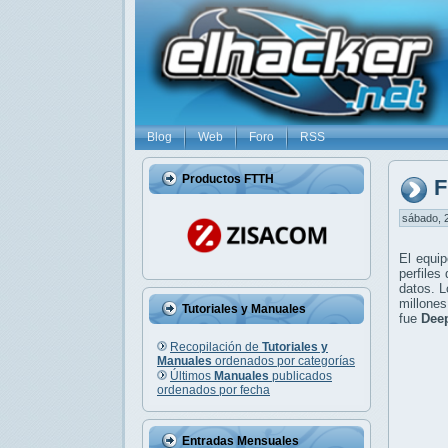
Blog
Web
Foro
RSS
Productos FTTH
F
sábado, 2
El equi
perfiles
datos. L
millone
Tutoriales y Manuales
fue
Deep
Recopilación de
Tutoriales y
Manuales
ordenados por categorías
Últimos
Manuales
publicados
ordenados por fecha
Entradas Mensuales