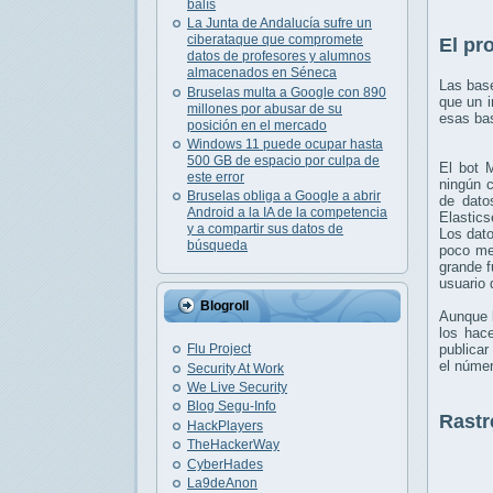
balís
La Junta de Andalucía sufre un
ciberataque que compromete
El pr
datos de profesores y alumnos
almacenados en Séneca
Las base
Bruselas multa a Google con 890
que un i
millones por abusar de su
esas ba
posición en el mercado
Windows 11 puede ocupar hasta
500 GB de espacio por culpa de
El bot 
este error
ningún c
Bruselas obliga a Google a abrir
de dato
Android a la IA de la competencia
Elastic
y a compartir sus datos de
Los dato
búsqueda
poco men
grande f
usuario
Blogroll
Aunque l
los hace
publicar
Flu Project
el númer
Security At Work
We Live Security
Blog Segu-Info
Rastr
HackPlayers
TheHackerWay
CyberHades
La9deAnon