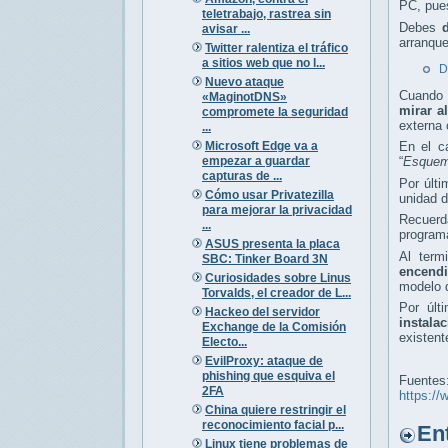
PC, pues
teletrabajo, rastrea sin
Debes
avisar ...
arranque
Twitter ralentiza el tráfico
a sitios web que no l...
D
Nuevo ataque
Cuando 
«MaginotDNS»
mirar 
compromete la seguridad
externa 
...
Microsoft Edge va a
En el 
empezar a guardar
“
Esquema
capturas de ...
Por últi
Cómo usar Privatezilla
unidad d
para mejorar la privacidad
Recuer
...
program
ASUS presenta la placa
Al term
SBC: Tinker Board 3N
encend
Curiosidades sobre Linus
modelo d
Torvalds, el creador de L...
Por últ
Hackeo del servidor
instala
Exchange de la Comisión
existent
Electo...
EvilProxy: ataque de
phishing que esquiva el
Fuentes
2FA
https://
China quiere restringir el
reconocimiento facial p...
Entr
Linux tiene problemas de