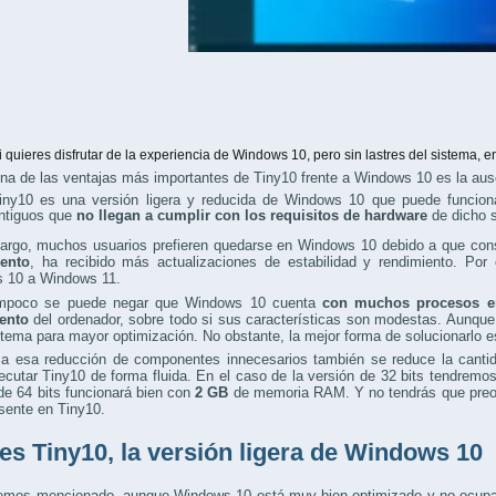
i quieres disfrutar de la experiencia de Windows 10, pero sin lastres del sistema,
na de las ventajas más importantes de Tiny10 frente a Windows 10 es la aus
iny10 es una versión ligera y reducida de Windows 10 que puede funcion
ntiguos que
no llegan a cumplir con los requisitos de hardware
de dicho s
argo, muchos usuarios prefieren quedarse en Windows 10 debido a que con
ento
, ha recibido más actualizaciones de estabilidad y rendimiento. Por
 10 a Windows 11.
mpoco se puede negar que Windows 10 cuenta
con muchos procesos e
ento
del ordenador, sobre todo si sus características son modestas. Aunque
stema para mayor optimización. No obstante, la mejor forma de solucionarlo
 a esa reducción de componentes innecesarios también se reduce la can
ecutar Tiny10 de forma fluida. En el caso de la versión de 32 bits tendrem
de 64 bits funcionará bien con
2 GB
de memoria RAM. Y no tendrás que preoc
sente en Tiny10.
es Tiny10, la versión ligera de Windows 10
mos mencionado, aunque Windows 10 está muy bien optimizado y no ocupa t