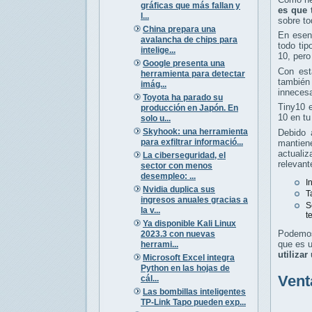
gráficas que más fallan y
es que 
l...
sobre to
China prepara una
En esen
avalancha de chips para
todo tip
intelige...
10, pero
Google presenta una
Con est
herramienta para detectar
también
imág...
innecesa
Toyota ha parado su
Tiny10 
producción en Japón. En
10 en tu
solo u...
Skyhook: una herramienta
Debido 
para exfiltrar informació...
mantien
actuali
La ciberseguridad, el
relevant
sector con menos
desempleo: ...
I
Nvidia duplica sus
T
ingresos anuales gracias a
S
la v...
t
Ya disponible Kali Linux
Podemos
2023.3 con nuevas
que es u
herrami...
utiliza
Microsoft Excel integra
Python en las hojas de
Vent
cál...
Las bombillas inteligentes
TP-Link Tapo pueden exp...