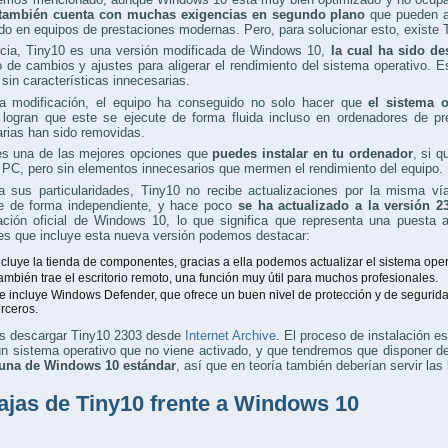
también cuenta con muchas exigencias en segundo plano
que pueden af
do en equipos de prestaciones modernas. Pero, para solucionar esto, existe 
cia, Tiny10 es una versión modificada de Windows 10,
la cual ha sido d
o de cambios y ajustes para aligerar el rendimiento del sistema operativo. 
 sin características innecesarias.
a modificación, el equipo ha conseguido no solo hacer que
el sistema 
 logran que este se ejecute de forma fluida incluso en ordenadores de p
rias han sido removidas.
es una de las mejores opciones que
puedes instalar en tu ordenador
, si q
 PC, pero sin elementos innecesarios que mermen el rendimiento del equipo.
a sus particularidades, Tiny10 no recibe actualizaciones por la misma 
e de forma independiente, y hace poco
se ha actualizado a la versión 2
zación oficial de Windows 10, lo que significa que representa una puesta
es que incluye esta nueva versión podemos destacar:
ncluye la tienda de componentes, gracias a ella podemos actualizar el sistema ope
ambién trae el escritorio remoto, una función muy útil para muchos profesionales.
e incluye Windows Defender, que ofrece un buen nivel de protección y de segurid
erceros.
 descargar Tiny10 2303 desde
Internet Archive
. El proceso de instalación 
n sistema operativo que no viene activado, y que tendremos que disponer de 
r una de Windows 10 estándar
, así que en teoría también deberían servir las 
ajas de Tiny10 frente a Windows 10