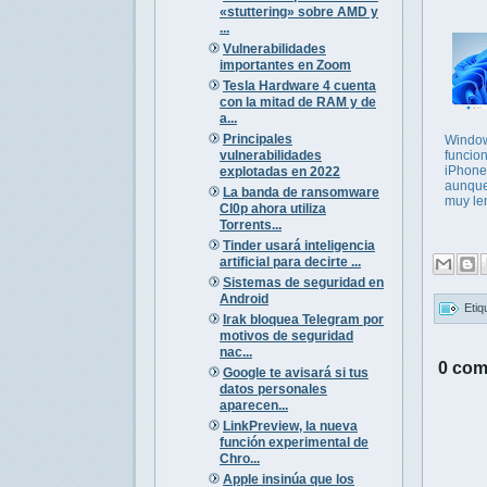
«stuttering» sobre AMD y
...
Vulnerabilidades
importantes en Zoom
Tesla Hardware 4 cuenta
con la mitad de RAM y de
a...
Principales
Windo
vulnerabilidades
funcio
iPhone
explotadas en 2022
aunque
La banda de ransomware
muy le
Cl0p ahora utiliza
Torrents...
Tinder usará inteligencia
artificial para decirte ...
Sistemas de seguridad en
Android
Etiq
Irak bloquea Telegram por
motivos de seguridad
nac...
0 com
Google te avisará si tus
datos personales
aparecen...
LinkPreview, la nueva
función experimental de
Chro...
Apple insinúa que los