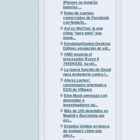
iPhones no tendrán
baterías ...
Robo de cuentas
comerciales de Facebook
con NodeSt...
Así es WeChat, la app
china “para todo” que
inspir...
EmulationStation Desktop
Edition: emulación de vid...
AMD anuncia el
procesador Ryzen 9
7945HX3D, su pri...
La nueva función de Gmail
para protegerte contra l...
Abyss Locker:
ransomware orientado a
ESXi de VMware
Elon Musk amenaza con
demandar a
investigadores qu...
Más de 100 detenidos en
Madrid y Barcelona por
est...
Estados Unidos en busca
de malware chino que
afect...