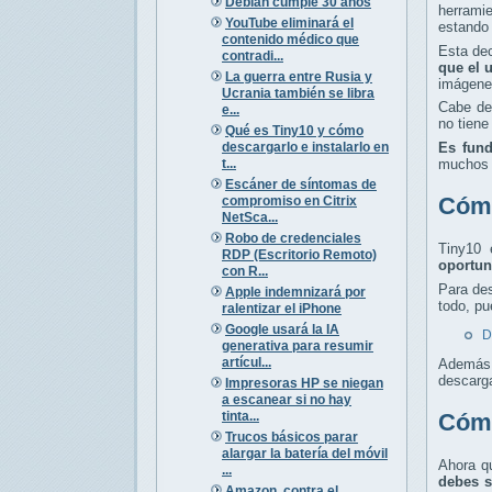
Debian cumple 30 años
herrami
YouTube eliminará el
estando
contenido médico que
Esta dec
contradi...
que el u
La guerra entre Rusia y
imágene
Ucrania también se libra
Cabe de
e...
no tiene
Qué es Tiny10 y cómo
descargarlo e instalarlo en
Es fund
t...
muchos u
Escáner de síntomas de
Cómo
compromiso en Citrix
NetSca...
Robo de credenciales
Tiny10 
RDP (Escritorio Remoto)
oportun
con R...
Para des
Apple indemnizará por
todo, pu
ralentizar el iPhone
Google usará la IA
D
generativa para resumir
artícul...
Además
descarga
Impresoras HP se niegan
a escanear si no hay
tinta...
Cómo
Trucos básicos parar
alargar la batería del móvil
Ahora qu
...
debes s
Amazon, contra el