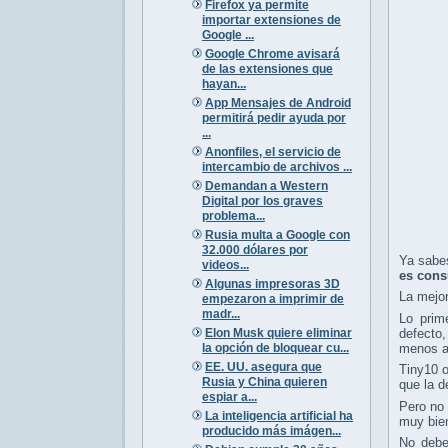
Firefox ya permite
importar extensiones de
Google ...
Google Chrome avisará
de las extensiones que
hayan...
App Mensajes de Android
permitirá pedir ayuda por
...
Anonfiles, el servicio de
intercambio de archivos ...
Demandan a Western
Digital por los graves
problema...
Rusia multa a Google con
32.000 dólares por
Ya sabe
videos...
es cons
Algunas impresoras 3D
La mejo
empezaron a imprimir de
madr...
Lo prim
Elon Musk quiere eliminar
defecto
la opción de bloquear cu...
menos a
EE. UU. asegura que
Tiny10 
Rusia y China quieren
que la d
espiar a...
Pero no
La inteligencia artificial ha
muy bie
producido más imágen...
No debe