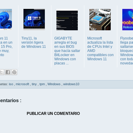
ws 11
Tiny11, la
GIGABYTE
Microsoft
Flyoobe
na en un
versión ligera
arregla el bug
actualiza la lista
llega p
 15 Pro,
de Windows 11
en sus BIOS
de CPUs Intel y
saltarse
 muy,
que hacía saltar
AMD
bloque
nto
BitLocker en
compatibles con
Window
Windows con
Windows 11
con tod
placas ...
novedad
uetas:
iso
,
microsoft
,
tiny
,
tpm
,
Windows
,
windows10
entarios :
PUBLICAR UN COMENTARIO