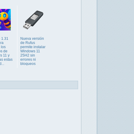
 1.31
Nueva versión
ara
de Rufus
 los
permite instalar
os de
Windows 11
s 11 y
25H2 sin
as estas
errores ni
...
bloqueos