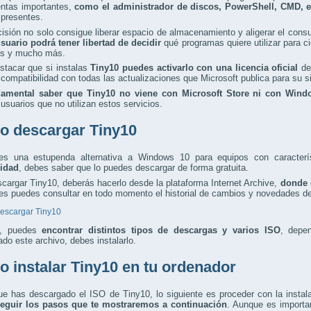
entas importantes,
como el administrador de discos, PowerShell, CMD, e
 presentes.
isión no solo consigue liberar espacio de almacenamiento y aligerar el con
suario podrá tener libertad de decidir
qué programas quiere utilizar para c
s y mucho más.
stacar que si instalas
Tiny10 puedes activarlo con una licencia oficial
de
 compatibilidad con todas las actualizaciones que Microsoft publica para su s
amental saber que Tiny10 no viene con Microsoft Store ni con Wind
suarios que no utilizan estos servicios.
 descargar Tiny10
es una estupenda alternativa a Windows 10 para equipos con caracter
idad
, debes saber que lo puedes descargar de forma gratuita.
cargar Tiny10, deberás hacerlo desde la plataforma Internet Archive,
donde 
es puedes consultar en todo momento el historial de cambios y novedades de
escargar Tiny10
, puedes
encontrar distintos tipos de descargas y varios ISO
, depe
do este archivo, debes instalarlo.
 instalar Tiny10 en tu ordenador
e has descargado el ISO de Tiny10, lo siguiente es proceder con la instal
eguir los pasos que te mostraremos a continuación
. Aunque es importa