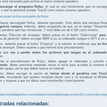
 será necesaria para activar el nuevo sistema operativo.
descargar el programa Rufus
, el cual es una herramienta que se encarga
 y que te permitirá instalar Tiny10 como nuevo sistema operativo.
escargar archivo ejecutable de Rufus
hayas descargado Rufus, deberás ejecutarlo. Esto abrirá una ventana flo
algunos campos
. Además, debes asegurarte de que, en el campo “
Dispositi
o pendrive que has introducido. Y este debe ser de 8 GB como mínimo.
campo
”Elección de arranque”
debes pulsar en el botón “
Seleccionar
”
para
 de partición
” debes escoger MBR si es un ordenador antiguo o GPT si es 
mo, deberás pulsar el botón “
Empezar
” y la interfaz te notificará que
se for
e arranque. Debes esperar a que termine este procedimiento.
da que
vas a perder todos los archivos que tengas en el ordenado
as.
inar el procedimiento de Rufus, debes apagar el ordenador y volverlo
iendo
, debes presionar repetidas veces la tecla para acceder al sistema d
el equipo, por lo que debes buscar en internet.
imo, debes escoger la opción de
iniciar desde el pendrive con Tiny
ción
, recordando que quieres instalarlo desde cero y no actualizar el Windo
es y esperar a que los datos sean transferidos correctamente.
:
www.mundodeportivo.com/urbantecno/windows/que-es-tiny10-y-como-descargarl
adas relacionadas: