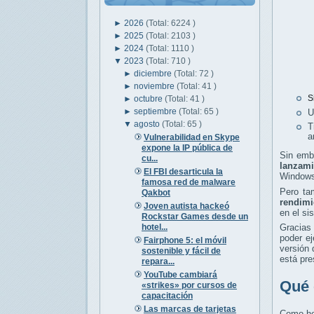
►
2026
(Total: 6224 )
►
2025
(Total: 2103 )
►
2024
(Total: 1110 )
▼
2023
(Total: 710 )
►
diciembre
(Total: 72 )
►
noviembre
(Total: 41 )
S
►
octubre
(Total: 41 )
►
septiembre
(Total: 65 )
U
▼
agosto
(Total: 65 )
T
a
Vulnerabilidad en Skype
expone la IP pública de
Sin emb
cu...
lanzami
El FBI desarticula la
Windows
famosa red de malware
Pero ta
Qakbot
rendimi
Joven autista hackeó
en el si
Rockstar Games desde un
hotel...
Gracias
poder ej
Fairphone 5: el móvil
versión 
sostenible y fácil de
está pre
repara...
YouTube cambiará
Qué 
«strikes» por cursos de
capacitación
Las marcas de tarjetas
Como he