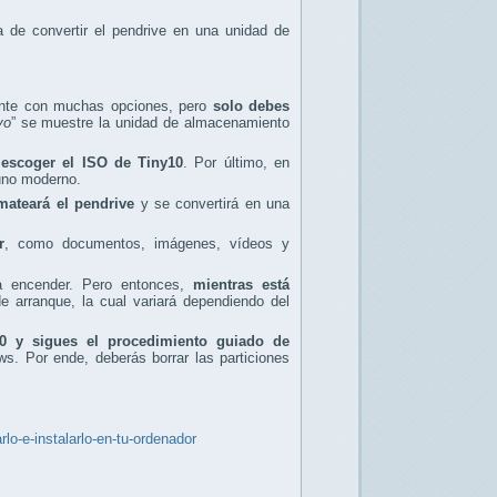
 de convertir el pendrive en una unidad de
tante con muchas opciones, pero
solo debes
vo
” se muestre la unidad de almacenamiento
 escoger el ISO de Tiny10
. Por último, en
uno moderno.
mateará el pendrive
y se convertirá en una
r
, como documentos, imágenes, vídeos y
 a encender. Pero entonces,
mientras está
e arranque, la cual variará dependiendo del
10 y sigues el procedimiento guiado de
ws. Por ende, deberás borrar las particiones
o-e-instalarlo-en-tu-ordenador