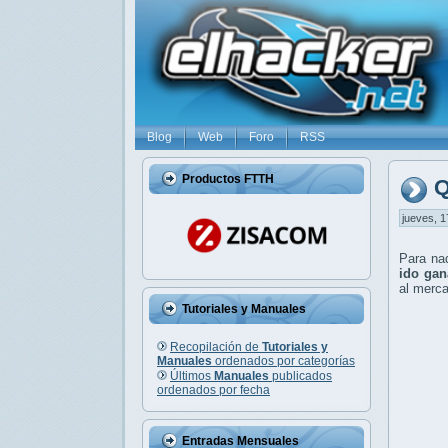
Blog
Web
Foro
RSS
Productos FTTH
Q
jueves, 1
Para nad
ido gan
al merc
Tutoriales y Manuales
Recopilación de
Tutoriales y
Manuales
ordenados por categorías
Últimos
Manuales
publicados
ordenados por fecha
Entradas Mensuales