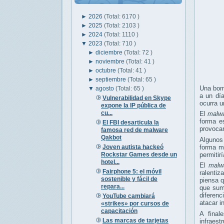
►
2026
(Total: 6170 )
►
2025
(Total: 2103 )
►
2024
(Total: 1110 )
▼
2023
(Total: 710 )
►
diciembre
(Total: 72 )
►
noviembre
(Total: 41 )
►
octubre
(Total: 41 )
►
septiembre
(Total: 65 )
Una bom
▼
agosto
(Total: 65 )
a un dí
Vulnerabilidad en Skype
ocurra u
expone la IP pública de
cu...
El
malw
forma e
El FBI desarticula la
provoca
famosa red de malware
Qakbot
Algunos
Joven autista hackeó
forma má
Rockstar Games desde un
permitir
hotel...
El
malw
Fairphone 5: el móvil
ralentiz
sostenible y fácil de
piensa q
repara...
que sum
diferenc
YouTube cambiará
atacar in
«strikes» por cursos de
capacitación
A fina
Las marcas de tarjetas
infraest