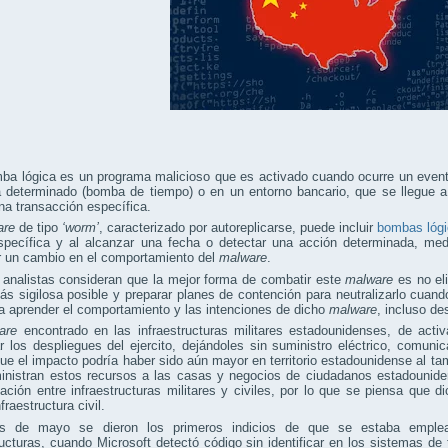
ba lógica es un programa malicioso que es activado cuando ocurre un event
a determinado (bomba de tiempo) o en un entorno bancario, que se llegue 
na transacción específica.
are
de tipo
‘worm’
, caracterizado por autoreplicarse, puede incluir
bombas lóg
specífica y al alcanzar una fecha o detectar una acción determinada, med
r un cambio en el comportamiento del
malware
.
 analistas consideran que la mejor forma de combatir este
malware
es no eli
s sigilosa posible y preparar planes de contención para neutralizarlo cuand
ía aprender el comportamiento y las intenciones de dicho
malware
, incluso de
are
encontrado en las infraestructuras militares estadounidenses, de acti
ar los despliegues del ejercito, dejándoles sin suministro eléctrico, comu
ue el impacto podría haber sido aún mayor en territorio estadounidense al tam
inistran estos recursos a las casas y negocios de ciudadanos estadounide
iación entre infraestructuras militares y civiles, por lo que se piensa que 
fraestructura civil.
les de mayo se dieron los primeros indicios de que se estaba emp
ructuras, cuando Microsoft detectó código sin identificar en los sistemas d