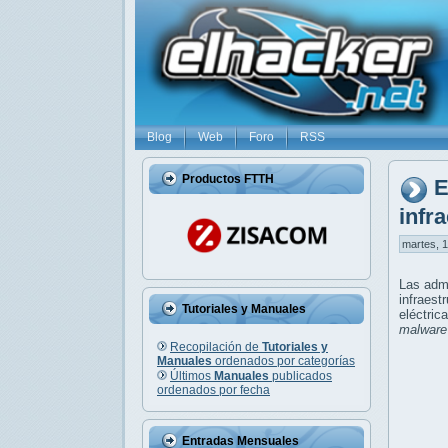
Blog
Web
Foro
RSS
Productos FTTH
E
infra
martes, 1
Las admi
infraest
Tutoriales y Manuales
eléctri
malware
Recopilación de
Tutoriales y
Manuales
ordenados por categorías
Últimos
Manuales
publicados
ordenados por fecha
Entradas Mensuales