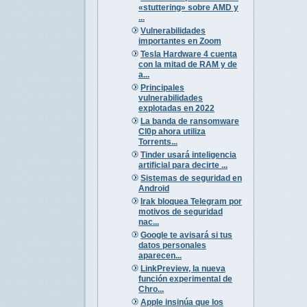
«stuttering» sobre AMD y
...
Vulnerabilidades
importantes en Zoom
Tesla Hardware 4 cuenta
con la mitad de RAM y de
a...
Principales
vulnerabilidades
explotadas en 2022
La banda de ransomware
Cl0p ahora utiliza
Torrents...
Tinder usará inteligencia
artificial para decirte ...
Sistemas de seguridad en
Android
Irak bloquea Telegram por
motivos de seguridad
nac...
Google te avisará si tus
datos personales
aparecen...
LinkPreview, la nueva
función experimental de
Chro...
Apple insinúa que los