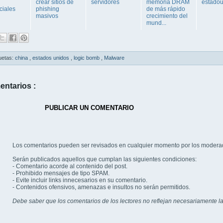
crear sitios de
servidores
memoria DRAM
estado
ciales
phishing
de más rápido
masivos
crecimiento del
mund...
uetas:
china
,
estados unidos
,
logic bomb
,
Malware
entarios :
PUBLICAR UN COMENTARIO
Los comentarios pueden ser revisados en cualquier momento por los modera
Serán publicados aquellos que cumplan las siguientes condiciones:
- Comentario acorde al contenido del post.
- Prohibido mensajes de tipo SPAM.
- Evite incluir links innecesarios en su comentario.
- Contenidos ofensivos, amenazas e insultos no serán permitidos.
Debe saber que los comentarios de los lectores no reflejan necesariamente la