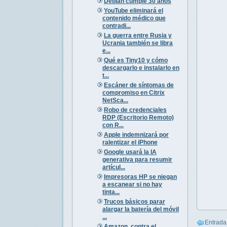
Debian cumple 30 años
YouTube eliminará el
contenido médico que
contradi...
La guerra entre Rusia y
Ucrania también se libra
e...
Qué es Tiny10 y cómo
descargarlo e instalarlo en
t...
Escáner de síntomas de
compromiso en Citrix
NetSca...
Robo de credenciales
RDP (Escritorio Remoto)
con R...
Apple indemnizará por
ralentizar el iPhone
Google usará la IA
generativa para resumir
artícul...
Impresoras HP se niegan
a escanear si no hay
tinta...
Trucos básicos parar
alargar la batería del móvil
...
Entrada
Amazon, contra el