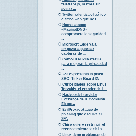
teletrabajo, rastrea sin
avisar ...
Twitter ralentiza el tráfico
a sitios web que no l...
Nuevo ataque
«MaginotDNS»
compromete la seguridad
...
Microsoft Edge va a
empezar a guardar
capturas de ...
Cómo usar Privatezilla
para mejorar la privacidad
...
ASUS presenta la placa
SBC: Tinker Board 3N
Curiosidades sobre Linus
Torvalds, el creador de L...
Hackeo del servidor
Exchange de la Comisión
Electo...
EvilProxy: ataque de
phishing que esquiva el
2FA
China quiere restringir el
reconocimiento facial p...
Linux tiene problemas de