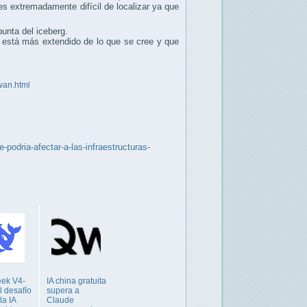
s extremadamente difícil de localizar ya que
unta del iceberg.
está más extendido de lo que se cree y que
wan.html
podria-afectar-a-las-infraestructuras-
ek V4-
IA china gratuita
l desafío
supera a
la IA
Claude