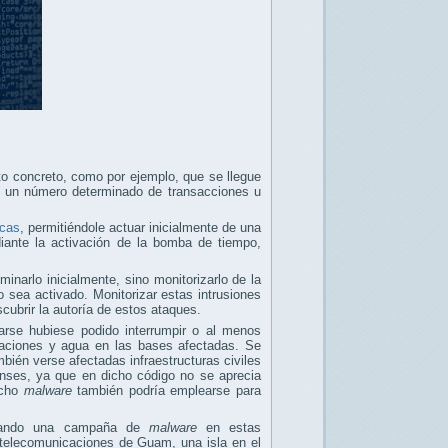
o concreto, como por ejemplo, que se llegue
a un número determinado de transacciones u
icas
, permitiéndole actuar inicialmente de una
iante la activación de la bomba de tiempo,
minarlo inicialmente, sino monitorizarlo de la
o sea activado. Monitorizar estas intrusiones
scubrir la autoría de estos ataques.
varse hubiese podido interrumpir o al menos
nicaciones y agua en las bases afectadas. Se
bién verse afectadas infraestructuras civiles
nses, ya que en dicho código no se aprecia
dicho
malware
también podría emplearse para
leando una campaña de
malware
en estas
e telecomunicaciones de Guam, una isla en el