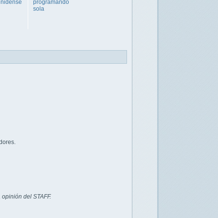
unidense
programando
sola
dores.
 opinión del STAFF.