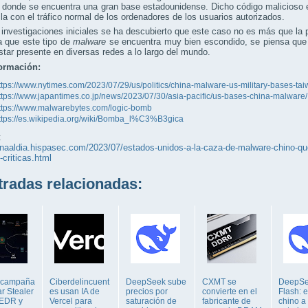
 donde se encuentra una gran base estadounidense. Dicho código malicioso e
a con el tráfico normal de los ordenadores de los usuarios autorizados.
 investigaciones iniciales se ha descubierto que este caso no es más que la p
a que este tipo de
malware
se encuentra muy bien escondido, se piensa que 
star presente en diversas redes a lo largo del mundo.
ormación:
ttps://www.nytimes.com/2023/07/29/us/politics/china-malware-us-military-bases-tai
ttps://www.japantimes.co.jp/news/2023/07/30/asia-pacific/us-bases-china-malware/
ttps://www.malwarebytes.com/logic-bomb
ttps://es.wikipedia.org/wiki/Bomba_l%C3%B3gica
:
unaaldia.hispasec.com/2023/07/estados-unidos-a-la-caza-de-malware-chino-que-
-criticas.html
adas relacionadas:
 campaña
Ciberdelincuent
DeepSeek sube
CXMT se
DeepSe
r Stealer
es usan IA de
precios por
convierte en el
Flash: e
 EDR y
Vercel para
saturación de
fabricante de
chino a 