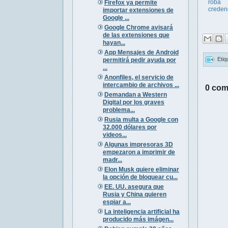
roba
Firefox ya permite
creden
importar extensiones de
Google ...
Google Chrome avisará
de las extensiones que
hayan...
App Mensajes de Android
Etiq
permitirá pedir ayuda por
...
Anonfiles, el servicio de
intercambio de archivos ...
0 com
Demandan a Western
Digital por los graves
problema...
Rusia multa a Google con
32.000 dólares por
videos...
Algunas impresoras 3D
empezaron a imprimir de
madr...
Elon Musk quiere eliminar
la opción de bloquear cu...
EE. UU. asegura que
Rusia y China quieren
espiar a...
La inteligencia artificial ha
producido más imágen...