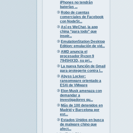
iPhones no tendrán
baterías ...
Robo de cuentas
comerciales de Facebook
con NodeSt...
Así es WeChat, la app
china “para todo” que
inspir...
EmulationStation Desktop
Edition: emulación de vid...
AMD anuncia el
procesador Ryzen 9
7945HX3D, su pri...
La nueva función de Gmail
para protegerte contra l...
Abyss Locker:
ransomware orientado a
ESXi de VMware
Elon Musk amenaza con
demandar a
investigadores qu...
Más de 100 detenidos en
Madrid y Barcelona por
est...
Estados Unidos en busca
de malware chino que
afect...