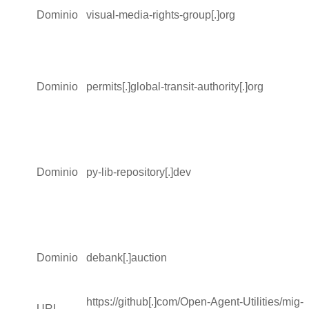
Dominio
visual-media-rights-group[.]org
Dominio
permits[.]global-transit-authority[.]org
Dominio
py-lib-repository[.]dev
Dominio
debank[.]auction
https://github[.]com/Open-Agent-Utilities/mig-
URL