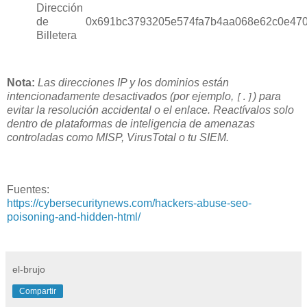
Dirección
de
0x691bc3793205e574fa7b4aa068e62c0e47
Billetera
Nota:
Las direcciones IP y los dominios están
intencionadamente desactivados (por ejemplo,
) para
[.]
evitar la resolución accidental o el enlace. Reactívalos solo
dentro de plataformas de inteligencia de amenazas
controladas como MISP, VirusTotal o tu SIEM.
Fuentes:
https://cybersecuritynews.com/hackers-abuse-seo-
poisoning-and-hidden-html/
el-brujo
Compartir