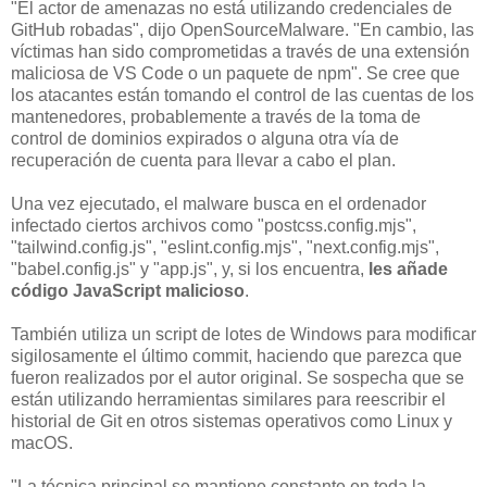
"El actor de amenazas no está utilizando credenciales de
GitHub robadas", dijo OpenSourceMalware. "En cambio, las
víctimas han sido comprometidas a través de una extensión
maliciosa de VS Code o un paquete de npm". Se cree que
los atacantes están tomando el control de las cuentas de los
mantenedores, probablemente a través de la toma de
control de dominios expirados o alguna otra vía de
recuperación de cuenta para llevar a cabo el plan.
Una vez ejecutado, el malware busca en el ordenador
infectado ciertos archivos como "postcss.config.mjs",
"tailwind.config.js", "eslint.config.mjs", "next.config.mjs",
"babel.config.js" y "app.js", y, si los encuentra,
les añade
código JavaScript malicioso
.
También utiliza un script de lotes de Windows para modificar
sigilosamente el último commit, haciendo que parezca que
fueron realizados por el autor original. Se sospecha que se
están utilizando herramientas similares para reescribir el
historial de Git en otros sistemas operativos como Linux y
macOS.
"La técnica principal se mantiene constante en toda la