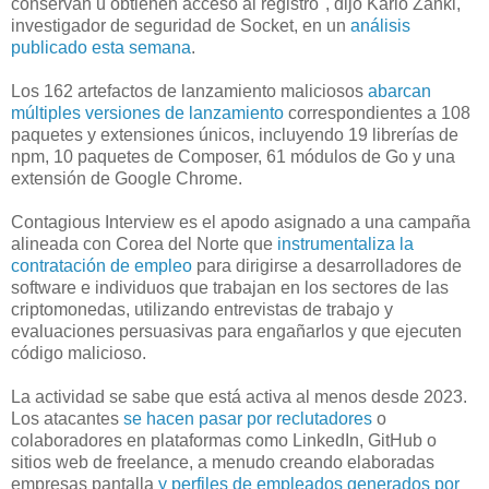
conservan u obtienen acceso al registro", dijo Karlo Zanki,
investigador de seguridad de Socket, en un
análisis
publicado esta semana
.
Los 162 artefactos de lanzamiento maliciosos
abarcan
múltiples versiones de lanzamiento
correspondientes a 108
paquetes y extensiones únicos, incluyendo 19 librerías de
npm, 10 paquetes de Composer, 61 módulos de Go y una
extensión de Google Chrome.
Contagious Interview es el apodo asignado a una campaña
alineada con Corea del Norte que
instrumentaliza la
contratación de empleo
para dirigirse a desarrolladores de
software e individuos que trabajan en los sectores de las
criptomonedas, utilizando entrevistas de trabajo y
evaluaciones persuasivas para engañarlos y que ejecuten
código malicioso.
La actividad se sabe que está activa al menos desde 2023.
Los atacantes
se hacen pasar por reclutadores
o
colaboradores en plataformas como LinkedIn, GitHub o
sitios web de freelance, a menudo creando elaboradas
empresas pantalla
y perfiles de empleados generados por