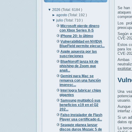
Se han r
▼
2026
(Total: 6184 )
ataques 
►
agosto
(Total: 192 )
comprom
▼
julio
(Total: 710 )
Los pro
Microsoft pierde dinero
preocupa
con Xbox Series X-S
Según e
iPhone 20: lo último
CVE-2026
Vulnerabilidad en NVIDIA
Estos c
BlueField permite ejecuci...
para lo
Apple apuesta por las
CVE-202
suscripciones
Ambas t
BlueNoroff lanza kit de
neutrali
phishing de Zoom que
explotar
anali...
Gemini para Mac se
Vuln
renueva con una función
impresc...
Intel logra fabricar chips
Una vez
gigantes
potencia
usuario.
Samsung multiplicó sus
beneficios x19 en el Q2
Aunque s
202...
interfaz
Falso instalador de Flash
Si un a
Player usa certificado d...
datos op
Seagate planea lanzar
La terce
discos duros Mozaic 5 de