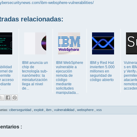
cybersecuritynews.com/ibm-websphere-vulnerabilities/
adas relacionadas:
IBM anuncia un
IBM WebSphere
IBM y Red Hat
Vulnera
bilidad
chip de
vulnerable a
invierten 5.000
s en IBM
ernel de
tecnología sub-
ejecución
millones en
y Verify
permite
nanómetro: la
remota de
seguridad de
permite
r acceso
miniaturización
código
código abierto
atacant
ediante
llega al nivel
mediante
remoto
.
de...
solicitudes
acceder.
manipulada...
uetas:
ciberseguridad
,
exploit
,
ibm
,
vulnerabilidad
,
websphere
,
xss
entarios :