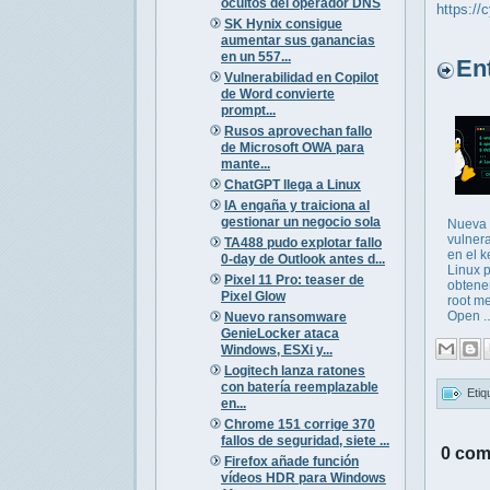
ocultos del operador DNS
https://
SK Hynix consigue
aumentar sus ganancias
en un 557...
Entr
Vulnerabilidad en Copilot
de Word convierte
prompt...
Rusos aprovechan fallo
de Microsoft OWA para
mante...
ChatGPT llega a Linux
IA engaña y traiciona al
gestionar un negocio sola
Nueva
vulnera
TA488 pudo explotar fallo
en el k
0-day de Outlook antes d...
Linux 
Pixel 11 Pro: teaser de
obtene
Pixel Glow
root m
Open ..
Nuevo ransomware
GenieLocker ataca
Windows, ESXi y...
Logitech lanza ratones
con batería reemplazable
Etiq
en...
Chrome 151 corrige 370
fallos de seguridad, siete ...
0 com
Firefox añade función
vídeos HDR para Windows