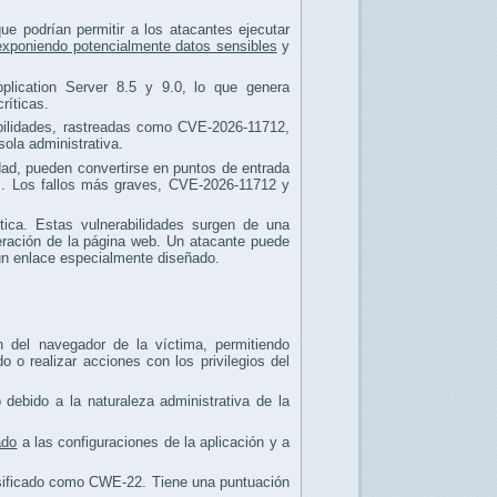
e podrían permitir a los atacantes ejecutar
exponiendo potencialmente datos sensibles
y
lication Server 8.5 y 9.0, lo que genera
ríticas.
abilidades, rastreadas como CVE-2026-11712,
ola administrativa.
ad, pueden convertirse en puntos de entrada
as. Los fallos más graves, CVE-2026-11712 y
ica. Estas vulnerabilidades surgen de una
neración de la página web. Un atacante puede
un enlace especialmente diseñado.
n del navegador de la víctima, permitiendo
 o realizar acciones con los privilegios del
o debido a la naturaleza administrativa de la
ado
a las configuraciones de la aplicación y a
lasificado como CWE-22. Tiene una puntuación