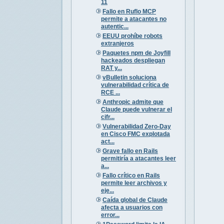
11
Fallo en Ruflo MCP
permite a atacantes no
autentic...
EEUU prohíbe robots
extranjeros
Paquetes npm de Joyfill
hackeados despliegan
RAT y...
vBulletin soluciona
vulnerabilidad crítica de
RCE ...
Anthropic admite que
Claude puede vulnerar el
cifr...
Vulnerabilidad Zero-Day
en Cisco FMC explotada
act...
Grave fallo en Rails
permitiría a atacantes leer
a...
Fallo crítico en Rails
permite leer archivos y
eje...
Caída global de Claude
afecta a usuarios con
error...