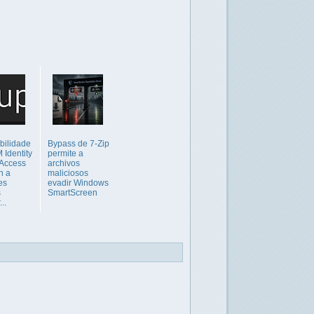
bilidade
Bypass de 7-Zip
 Identity
permite a
 Access
archivos
n a
maliciosos
es
evadir Windows
s
SmartScreen
..