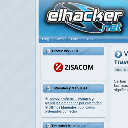
Blog
Web
Foro
RSS
Productos FTTH
V
Trav
lunes, 6 d
Se han r
los ata
Tutoriales y Manuales
signific
Recopilación de
Tutoriales y
Manuales
ordenados por categorías
Últimos
Manuales
publicados
ordenados por fecha
Entradas Mensuales