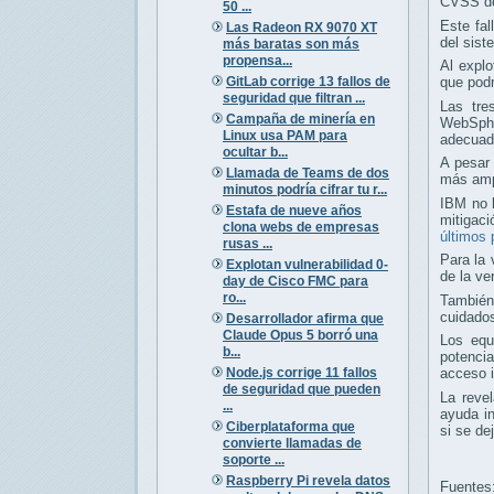
CVSS de
50 ...
Este fal
Las Radeon RX 9070 XT
del sist
más baratas son más
propensa...
Al explo
GitLab corrige 13 fallos de
que podr
seguridad que filtran ...
Las tre
Campaña de minería en
WebSphe
Linux usa PAM para
adecuad
ocultar b...
A pesar 
Llamada de Teams de dos
más amp
minutos podría cifrar tu r...
IBM no h
Estafa de nueve años
mitigac
clona webs de empresas
últimos 
rusas ...
Para la 
Explotan vulnerabilidad 0-
de la ve
day de Cisco FMC para
ro...
También
cuidados
Desarrollador afirma que
Claude Opus 5 borró una
Los equ
b...
potencia
Node.js corrige 11 fallos
acceso i
de seguridad que pueden
La reve
...
ayuda in
Ciberplataforma que
si se de
convierte llamadas de
soporte ...
Raspberry Pi revela datos
Fuentes