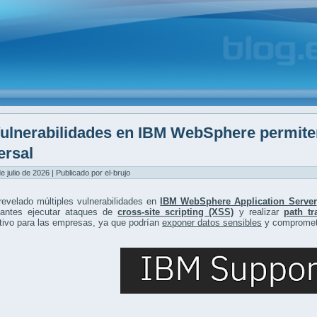
ulnerabilidades en IBM WebSphere permite
ersal
e julio de 2026 | Publicado por el-brujo
evelado múltiples vulnerabilidades en
IBM WebSphere Application Server
cantes ejecutar ataques de
cross-site scripting (XSS)
y realizar
path tr
ativo para las empresas, ya que podrían
exponer datos sensibles
y compromete