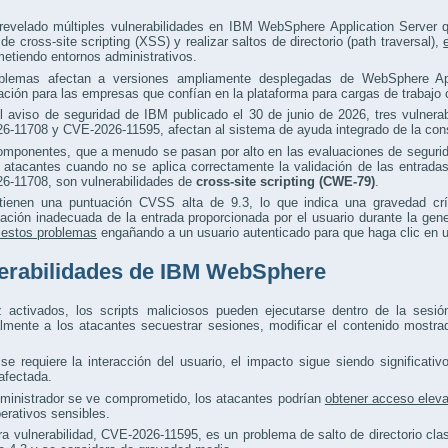
evelado múltiples vulnerabilidades en IBM WebSphere Application Server qu
de cross-site scripting (XSS) y realizar saltos de directorio (path traversal),
etiendo entornos administrativos.
blemas afectan a versiones ampliamente desplegadas de WebSphere App
ción para las empresas que confían en la plataforma para cargas de trabajo c
l aviso de seguridad de IBM publicado el 30 de junio de 2026, tres vulner
-11708 y CVE-2026-11595, afectan al sistema de ayuda integrado de la cons
omponentes, que a menudo se pasan por alto en las evaluaciones de segurid
s atacantes cuando no se aplica correctamente la validación de las entrad
6-11708, son vulnerabilidades de
cross-site scripting (CWE-79)
.
ienen una puntuación CVSS alta de 9.3, lo que indica una gravedad crít
zación inadecuada de la entrada proporcionada por el usuario durante la ge
 estos problemas
engañando a un usuario autenticado para que haga clic en 
erabilidades de IBM WebSphere
 activados, los scripts maliciosos pueden ejecutarse dentro de la sesió
lmente a los atacantes secuestrar sesiones, modificar el contenido mostrado
e requiere la interacción del usuario, el impacto sigue siendo significativ
 afectada.
dministrador se ve comprometido, los atacantes podrían
obtener acceso elev
erativos sensibles.
ra vulnerabilidad, CVE-2026-11595, es un problema de salto de directorio c