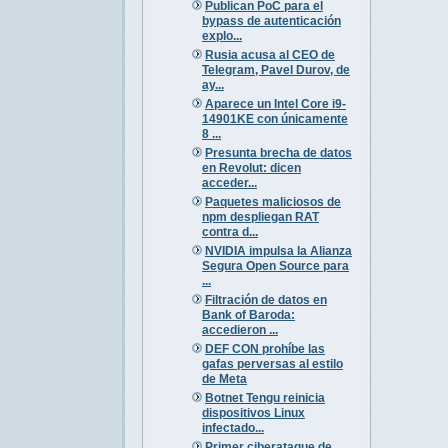
Publican PoC para el
bypass de autenticación
explo...
Rusia acusa al CEO de
Telegram, Pavel Durov, de
ay...
Aparece un Intel Core i9-
14901KE con únicamente
8 ...
Presunta brecha de datos
en Revolut: dicen
acceder...
Paquetes maliciosos de
npm despliegan RAT
contra d...
NVIDIA impulsa la Alianza
Segura Open Source para
...
Filtración de datos en
Bank of Baroda:
accedieron ...
DEF CON prohíbe las
gafas perversas al estilo
de Meta
Botnet Tengu reinicia
dispositivos Linux
infectado...
Primer ciberataque de