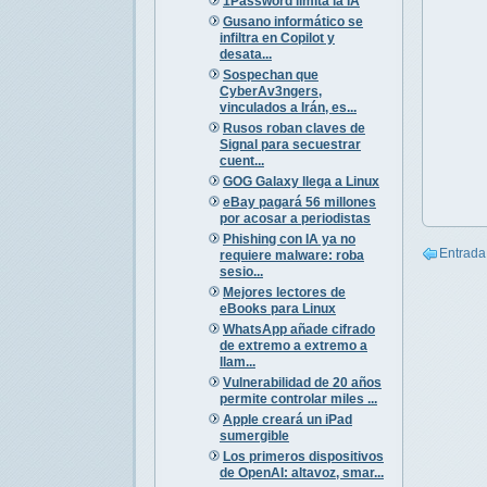
1Password limita la IA
Gusano informático se
infiltra en Copilot y
desata...
Sospechan que
CyberAv3ngers,
vinculados a Irán, es...
Rusos roban claves de
Signal para secuestrar
cuent...
GOG Galaxy llega a Linux
eBay pagará 56 millones
por acosar a periodistas
Phishing con IA ya no
Entrada
requiere malware: roba
sesio...
Mejores lectores de
eBooks para Linux
WhatsApp añade cifrado
de extremo a extremo a
llam...
Vulnerabilidad de 20 años
permite controlar miles ...
Apple creará un iPad
sumergible
Los primeros dispositivos
de OpenAI: altavoz, smar...