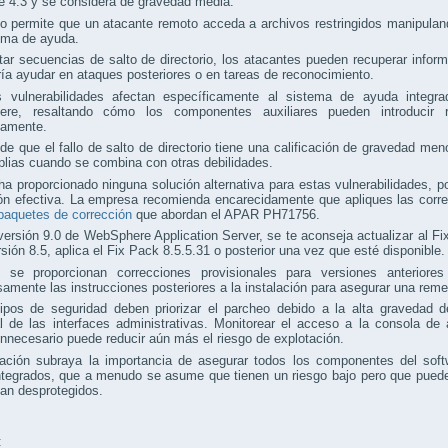
 4.3 y se considera de gravedad media.
lo permite que un atacante remoto acceda a archivos restringidos manipuland
ema de ayuda.
tar secuencias de salto de directorio, los atacantes pueden recuperar infor
ía ayudar en ataques posteriores o en tareas de reconocimiento.
s vulnerabilidades afectan específicamente al sistema de ayuda integra
re, resaltando cómo los componentes auxiliares pueden introducir 
amente.
de que el fallo de salto de directorio tiene una calificación de gravedad me
lias cuando se combina con otras debilidades.
a proporcionado ninguna solución alternativa para estas vulnerabilidades, po
ión efectiva. La empresa recomienda encarecidamente que apliques las corr
paquetes de corrección
que abordan el APAR PH71756.
versión 9.0 de WebSphere Application Server, se te aconseja actualizar al Fix
rsión 8.5, aplica el Fix Pack 8.5.5.31 o posterior una vez que esté disponible.
 se proporcionan correcciones provisionales para versiones anteriore
amente las instrucciones posteriores a la instalación para asegurar una rem
ipos de seguridad deben priorizar el parcheo debido a la alta gravedad d
l de las interfaces administrativas. Monitorear el acceso a la consola de
nnecesario puede reducir aún más el riesgo de explotación.
lación subraya la importancia de asegurar todos los componentes del soft
tegrados, que a menudo se asume que tienen un riesgo bajo pero que pueden
jan desprotegidos.
: