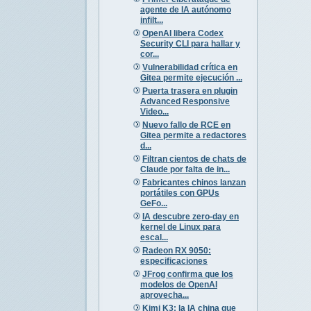
agente de IA autónomo
infilt...
OpenAI libera Codex
Security CLI para hallar y
cor...
Vulnerabilidad crítica en
Gitea permite ejecución ...
Puerta trasera en plugin
Advanced Responsive
Video...
Nuevo fallo de RCE en
Gitea permite a redactores
d...
Filtran cientos de chats de
Claude por falta de in...
Fabricantes chinos lanzan
portátiles con GPUs
GeFo...
IA descubre zero-day en
kernel de Linux para
escal...
Radeon RX 9050:
especificaciones
JFrog confirma que los
modelos de OpenAI
aprovecha...
Kimi K3: la IA china que