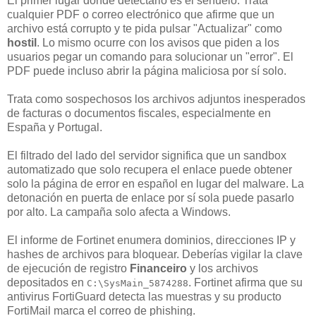
El primer lugar donde detectarlo es el señuelo. Trata
cualquier PDF o correo electrónico que afirme que un
archivo está corrupto y te pida pulsar "Actualizar" como
hostil
. Lo mismo ocurre con los avisos que piden a los
usuarios pegar un comando para solucionar un "error". El
PDF puede incluso abrir la página maliciosa por sí solo.
Trata como sospechosos los archivos adjuntos inesperados
de facturas o documentos fiscales, especialmente en
España y Portugal.
El filtrado del lado del servidor significa que un sandbox
automatizado que solo recupera el enlace puede obtener
solo la página de error en español en lugar del malware. La
detonación en puerta de enlace por sí sola puede pasarlo
por alto. La campaña solo afecta a Windows.
El informe de Fortinet enumera dominios, direcciones IP y
hashes de archivos para bloquear. Deberías vigilar la clave
de ejecución de registro
Financeiro
y los archivos
depositados en
. Fortinet afirma que su
C:\SysMain_5874288
antivirus FortiGuard detecta las muestras y su producto
FortiMail marca el correo de phishing.