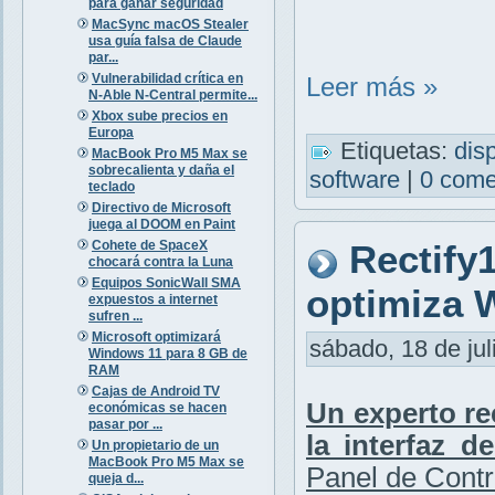
para ganar seguridad
MacSync macOS Stealer
usa guía falsa de Claude
par...
Vulnerabilidad crítica en
Leer más »
N-Able N-Central permite...
Xbox sube precios en
Europa
Etiquetas:
dis
MacBook Pro M5 Max se
sobrecalienta y daña el
software
|
0 come
teclado
Directivo de Microsoft
juega al DOOM en Paint
Cohete de SpaceX
Rectify
chocará contra la Luna
Equipos SonicWall SMA
optimiza 
expuestos a internet
sufren ...
Microsoft optimizará
sábado, 18 de jul
Windows 11 para 8 GB de
RAM
Cajas de Android TV
Un experto re
económicas se hacen
pasar por ...
la interfaz 
Un propietario de un
MacBook Pro M5 Max se
Panel de Contr
queja d...