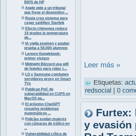
BIOS de HP
Apple pide a un tribunal
que frene el dispositivo ...
Rusia crea sistema para
cegar satélites Starlink
Efecto chimenea reduce
19 grados la temperatura
de...
IA vigila examen y anulan
prueba a 58.000 alumnos
Lenovo Googlebook:
primer vistazo
Leer más »
Midnight Blizzard usa wifi
de hoteles para robar c...
LG y Samsung combaten
servidores proxy en Smart
Etiquetas:
act
TVs
redsocial
|
0 come
Publican PoC de
vulnerabilidad en CUPS en
MacOS pa...
El próximo ChatGPT
resuelve problemas
Furtex: 
matemáticos ...
Policías espían mujeres
y evasión 
con cámaras de tráfico en
...
Vulnerabilidad crítica de