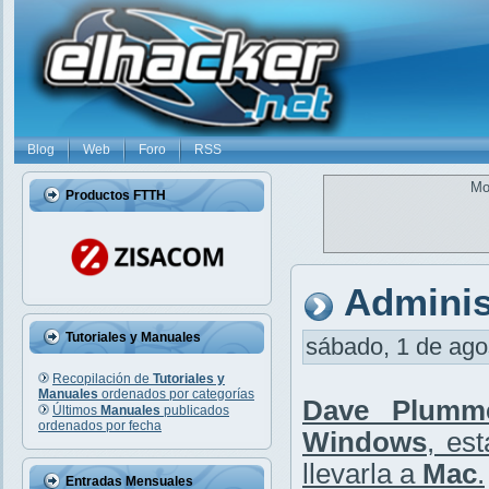
Blog
Web
Foro
RSS
Mo
Productos FTTH
Adminis
Tutoriales y Manuales
sábado, 1 de agos
Recopilación de
Tutoriales y
Manuales
ordenados por categorías
Dave Plumm
Últimos
Manuales
publicados
ordenados por fecha
Windows
, es
llevarla a
Mac
.
Entradas Mensuales