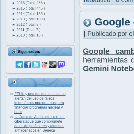
►
2016
(Total: 266 )
►
2015
(Total: 445 )
►
2014
(Total: 185 )
Google 
►
2013
(Total: 100 )
►
2012
(Total: 8 )
►
2011
(Total: 7 )
| Publicado por el
►
2010
(Total: 15 )
Google cam
Síguenos en:
herramientas d
Gemini Note
EEUU y una decena de aliados
alertan del uso de falsos
informáticos norcoreanos para
financiar programas nuclear y
balís
La Junta de Andalucía sufre un
ciberataque que compromete
datos de profesores y alumnos
almacenados en Séneca