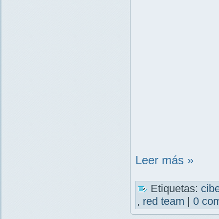
Leer más »
Etiquetas:
cib
,
red team
|
0 com