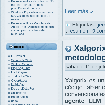
Bruselas multa a Google con 890
millones por abusar de su
posición en el mercado
Leer más »
Windows 11 puede ocupar hasta
500 GB de espacio por culpa de
este error
Etiquetas:
gem
Bruselas obliga a Google a abrir
Android a la IA de la competencia
,
resumen
|
0 com
y a compartir sus datos de
búsqueda
Xalgori
Blogroll
metodolog
Flu Project
Security At Work
We Live Security
sábado, 11 de jul
Blog Segu-Info
HackPlayers
TheHackerWay
Xalgorix es u
CyberHades
La9deAnon
código abiert
DerechoDeLaRed
convencionales
Snifer@L4b's
BandaAncha
agente LLM
ugeek
ochobitshacenunbyte