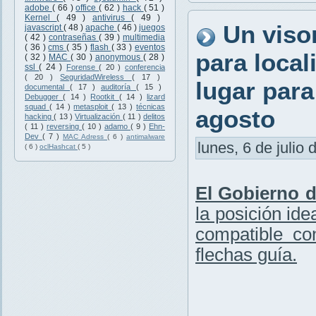
adobe
( 66 )
office
( 62 )
hack
( 51 )
Kernel
( 49 )
antivirus
( 49 )
Un viso
javascript
( 48 )
apache
( 46 )
juegos
( 42 )
contraseñas
( 39 )
multimedia
( 36 )
cms
( 35 )
flash
( 33 )
eventos
para local
( 32 )
MAC
( 30 )
anonymous
( 28 )
ssl
( 24 )
Forense
( 20 )
conferencia
( 20 )
SeguridadWireless
( 17 )
lugar para
documental
( 17 )
auditoría
( 15 )
Debugger
( 14 )
Rootkit
( 14 )
lizard
squad
( 14 )
metasploit
( 13 )
técnicas
agosto
hacking
( 13 )
Virtualización
( 11 )
delitos
( 11 )
reversing
( 10 )
adamo
( 9 )
Ehn-
Dev
( 7 )
MAC Adress
( 6 )
antimalware
lunes, 6 de julio 
( 6 )
oclHashcat
( 5 )
El Gobierno 
la posición ide
compatible co
flechas guía.