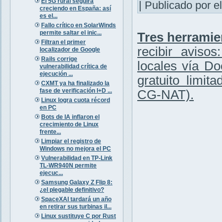
El 5G rural seguirá
| Publicado por el
creciendo en España: así
es el...
Fallo crítico en SolarWinds
permite saltar el inic...
Tres herramie
Filtran el primer
recibir aviso
localizador de Google
Rails corrige
locales vía Do
vulnerabilidad crítica de
ejecución ...
gratuito limit
CXMT ya ha finalizado la
fase de verificación I+D ...
CG-NAT).
Linux logra cuota récord
en PC
Bots de IA inflaron el
crecimiento de Linux
frente...
Limpiar el registro de
Windows no mejora el PC
Vulnerabilidad en TP-Link
TL-WR940N permite
ejecuc...
Samsung Galaxy Z Flip 8:
¿el plegable definitivo?
SpaceXAI tardará un año
en retirar sus turbinas il...
Linux sustituye C por Rust