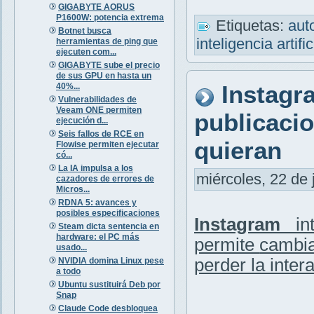
GIGABYTE AORUS
P1600W: potencia extrema
Etiquetas:
aut
Botnet busca
inteligencia artifi
herramientas de ping que
ejecuten com...
GIGABYTE sube el precio
de sus GPU en hasta un
Instagr
40%...
Vulnerabilidades de
Veeam ONE permiten
publicaci
ejecución d...
Seis fallos de RCE en
quieran
Flowise permiten ejecutar
có...
La IA impulsa a los
miércoles, 22 de 
cazadores de errores de
Micros...
RDNA 5: avances y
posibles especificaciones
Instagram
in
Steam dicta sentencia en
hardware: el PC más
permite
cambia
usado...
perder la inter
NVIDIA domina Linux pese
a todo
Ubuntu sustituirá Deb por
Snap
Claude Code desbloquea