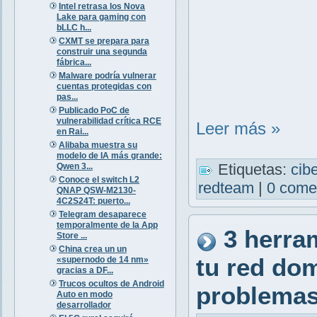
Intel retrasa los Nova
Lake para gaming con
bLLC h...
CXMT se prepara para
construir una segunda
fábrica...
Malware podría vulnerar
cuentas protegidas con
pas...
Publicado PoC de
vulnerabilidad crítica RCE
Leer más »
en Rai...
Alibaba muestra su
modelo de IA más grande:
Etiquetas:
cib
Qwen 3...
Conoce el switch L2
redteam
|
0 come
QNAP QSW-M2130-
4C2S24T: puerto...
Telegram desaparece
temporalmente de la App
3 herra
Store ...
China crea un un
tu red dom
«supernodo de 14 nm»
gracias a DF...
Trucos ocultos de Android
problema
Auto en modo
desarrollador