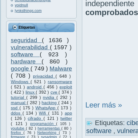
independient
voidnull
comprobados
lynksthings.com
Etiquetas
seguridad
( 1636 )
vulnerabilidad
( 1597 )
software
( 923 )
hardware
( 860 )
google
( 749 )
Malware
( 708 )
privacidad
( 648 )
Windows
( 521 )
ransomware
( 521 )
android
( 456 )
exploit
( 422 )
linux
( 392 )
cve
( 374 )
tutorial
( 299 )
nvidia
( 292 )
manual
( 282 )
hacking
( 244 )
Leer más »
ssd
( 175 )
WhatsApp
( 173 )
ddos
( 134 )
Wifi
( 131 )
app
( 126 )
cifrado
( 121 )
twitter
Etiquetas:
cib
( 121 )
programación
( 105 )
youtube
( 82 )
herramientas
( 80 )
software
,
vulner
firefox
( 76 )
Networking
( 73 )
firmware
( 73 )
sysadmin
( 72 )