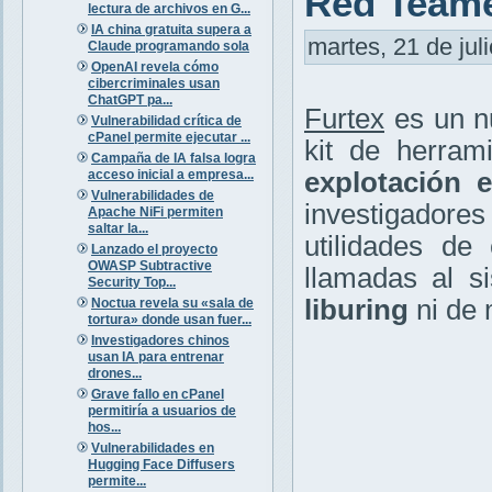
Red Team
lectura de archivos en G...
IA china gratuita supera a
martes, 21 de jul
Claude programando sola
OpenAI revela cómo
cibercriminales usan
ChatGPT pa...
Furtex
es un n
Vulnerabilidad crítica de
cPanel permite ejecutar ...
kit de herram
Campaña de IA falsa logra
acceso inicial a empresa...
explotación 
Vulnerabilidades de
investigadore
Apache NiFi permiten
saltar la...
utilidades d
Lanzado el proyecto
OWASP Subtractive
llamadas al s
Security Top...
liburing
ni de 
Noctua revela su «sala de
tortura» donde usan fuer...
Investigadores chinos
usan IA para entrenar
drones...
Grave fallo en cPanel
permitiría a usuarios de
hos...
Vulnerabilidades en
Hugging Face Diffusers
permite...