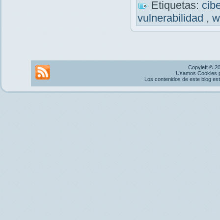
Etiquetas:
cib
vulnerabilidad
,
w
Copyleft © 2
Usamos Cookies pr
Los contenidos de este blog es