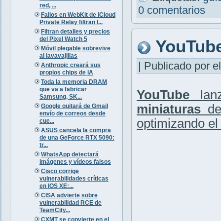
red, ...
0 comentarios
Fallos en WebKit de iCloud
Private Relay filtran I...
Filtran detalles y precios
del Pixel Watch 5
YouTube
Móvil plegable sobrevive
al lavavajillas
| Publicado por el
Anthropic creará sus
propios chips de IA
Toda la memoria DRAM
que va a fabricar
YouTube
lanz
Samsung, SK...
miniaturas
de 
Google quitará de Gmail
envío de correos desde
optimizando el 
cue...
ASUS cancela la compra
de una GeForce RTX 5090:
tr...
WhatsApp detectará
imágenes y vídeos falsos
Cisco corrige
vulnerabilidades críticas
en IOS XE:...
CISA advierte sobre
vulnerabilidad RCE de
TeamCity...
CXMT se convierte en el