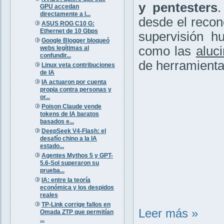
y pentesters
.
GPU accedan
directamente a l...
desde el recon
ASUS ROG C10 G:
Ethernet de 10 Gbps
supervisión h
Google Blogger bloqueó
como las
aluc
webs legítimas al
confundir...
de herramienta
Linux veta contribuciones
de IA
IA actuaron por cuenta
propia contra personas y
or...
Poison Claude vende
tokens de IA baratos
basados e...
DeepSeek V4-Flash: el
desafío chino a la IA
estado...
Agentes Mythos 5 y GPT-
5.6-Sol superaron su
prueba...
IA: entre la teoría
económica y los despidos
reales
TP-Link corrige fallos en
Leer más »
Omada ZTP que permitían
...