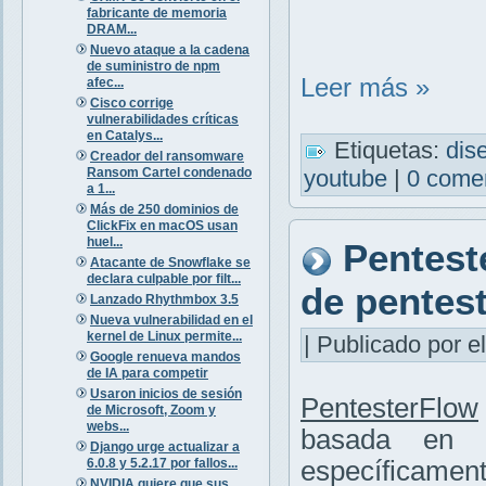
fabricante de memoria
DRAM...
Nuevo ataque a la cadena
de suministro de npm
Leer más »
afec...
Cisco corrige
vulnerabilidades críticas
en Catalys...
Etiquetas:
dis
Creador del ransomware
Ransom Cartel condenado
youtube
|
0 come
a 1...
Más de 250 dominios de
ClickFix en macOS usan
huel...
Pentest
Atacante de Snowflake se
declara culpable por filt...
de pentes
Lanzado Rhythmbox 3.5
Nueva vulnerabilidad en el
kernel de Linux permite...
| Publicado por el
Google renueva mandos
de IA para competir
Usaron inicios de sesión
PentesterFlow
de Microsoft, Zoom y
webs...
basada en
Django urge actualizar a
6.0.8 y 5.2.17 por fallos...
específicamen
NVIDIA quiere que sus