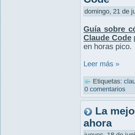
domingo, 21 de ju
Guía sobre có
Claude Code
p
en horas pico.
Leer más »
Etiquetas:
cla
0 comentarios
La mejo
ahora
jueves, 18 de jun