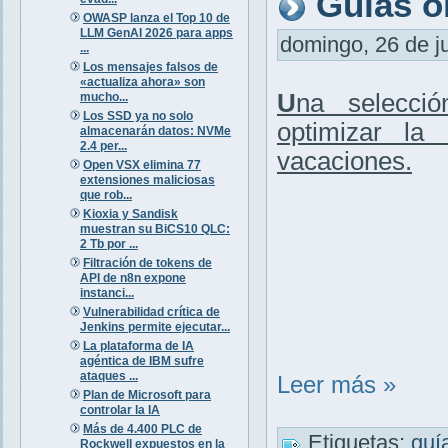
Guías o
OWASP lanza el Top 10 de
LLM GenAI 2026 para apps
domingo, 26 de ju
...
Los mensajes falsos de
«actualiza ahora» son
U
na selecc
mucho...
Los SSD ya no solo
optimizar la
almacenarán datos: NVMe
2.4 per...
vacaciones
.
Open VSX elimina 77
extensiones maliciosas
que rob...
Kioxia y Sandisk
muestran su BiCS10 QLC:
2 Tb por ...
Filtración de tokens de
API de n8n expone
instanci...
Vulnerabilidad crítica de
Jenkins permite ejecutar...
La plataforma de IA
agéntica de IBM sufre
ataques ...
Leer más »
Plan de Microsoft para
controlar la IA
Más de 4.400 PLC de
Etiquetas:
guí
Rockwell expuestos en la