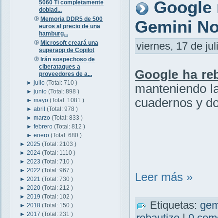
Google
5060 Ti completamente
doblad...
Memoria DDR5 de 500
Gemini N
euros al precio de una
hamburg...
Microsoft creará una
viernes, 17 de jul
superapp de Copilot
Irán sospechoso de
ciberataques a
Google ha re
proveedores de a...
►
julio
(Total: 710 )
manteniendo la
►
junio
(Total: 898 )
cuadernos y do
►
mayo
(Total: 1081 )
►
abril
(Total: 978 )
►
marzo
(Total: 833 )
►
febrero
(Total: 812 )
►
enero
(Total: 680 )
►
2025
(Total: 2103 )
►
2024
(Total: 1110 )
►
2023
(Total: 710 )
►
2022
(Total: 967 )
Leer más »
►
2021
(Total: 730 )
►
2020
(Total: 212 )
►
2019
(Total: 102 )
Etiquetas:
gem
►
2018
(Total: 150 )
►
2017
(Total: 231 )
rebautizo
|
0 com