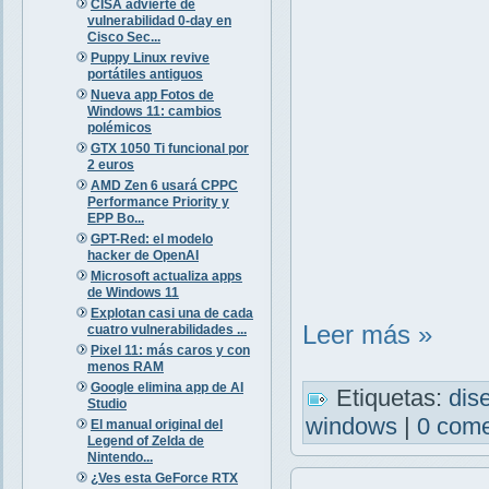
CISA advierte de
vulnerabilidad 0-day en
Cisco Sec...
Puppy Linux revive
portátiles antiguos
Nueva app Fotos de
Windows 11: cambios
polémicos
GTX 1050 Ti funcional por
2 euros
AMD Zen 6 usará CPPC
Performance Priority y
EPP Bo...
GPT-Red: el modelo
hacker de OpenAI
Microsoft actualiza apps
de Windows 11
Explotan casi una de cada
Leer más »
cuatro vulnerabilidades ...
Pixel 11: más caros y con
menos RAM
Google elimina app de AI
Etiquetas:
dis
Studio
windows
|
0 come
El manual original del
Legend of Zelda de
Nintendo...
¿Ves esta GeForce RTX