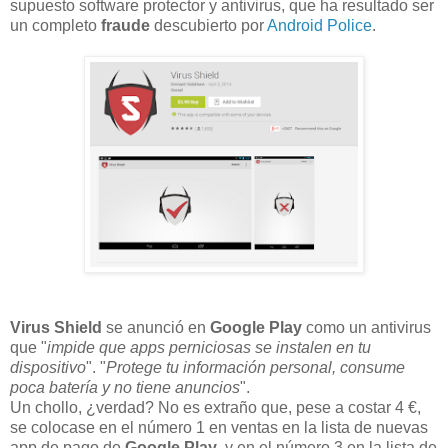
supuesto software protector y antivirus, que ha resultado ser
un completo
fraude
descubierto por
Android Police
.
Virus Shield
se anunció en
Google Play
como un antivirus
que "
impide que apps perniciosas se instalen en tu
dispositivo
". "
Protege tu información personal, consume
poca batería y no tiene anuncios
".
Un chollo, ¿verdad? No es extraño que,
pese a costar 4 €
,
se colocase en
el número 1 en ventas
en la lista de nuevas
app de pago de
Google Play
, y en
el número 3
en la lista de