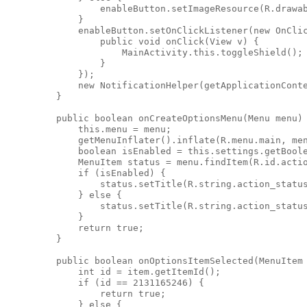
            enableButton.setImageResource(R.drawab
        }

        enableButton.setOnClickListener(new OnClic
            public void onClick(View v) {

                MainActivity.this.toggleShield();

            }

        });

        new NotificationHelper(getApplicationConte
    }

    public boolean onCreateOptionsMenu(Menu menu) 
        this.menu = menu;

        getMenuInflater().inflate(R.menu.main, men
        boolean isEnabled = this.settings.getBoole
        MenuItem status = menu.findItem(R.id.actio
        if (isEnabled) {

            status.setTitle(R.string.action_status
        } else {

            status.setTitle(R.string.action_status
        }

        return true;

    }

    public boolean onOptionsItemSelected(MenuItem 
        int id = item.getItemId();

        if (id == 2131165246) {

            return true;

        } else {
