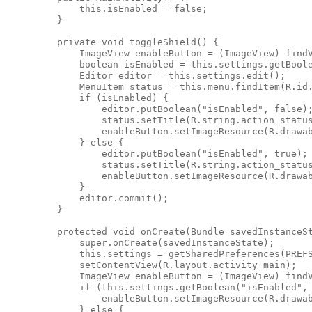
        this.isEnabled = false;

    }

    private void toggleShield() {

        ImageView enableButton = (ImageView) findV
        boolean isEnabled = this.settings.getBoole
        Editor editor = this.settings.edit();

        MenuItem status = this.menu.findItem(R.id.
        if (isEnabled) {

            editor.putBoolean("isEnabled", false);
            status.setTitle(R.string.action_status
            enableButton.setImageResource(R.drawab
        } else {

            editor.putBoolean("isEnabled", true);

            status.setTitle(R.string.action_status
            enableButton.setImageResource(R.drawab
        }

        editor.commit();

    }

    protected void onCreate(Bundle savedInstanceSt
        super.onCreate(savedInstanceState);

        this.settings = getSharedPreferences(PREFS
        setContentView(R.layout.activity_main);

        ImageView enableButton = (ImageView) findV
        if (this.settings.getBoolean("isEnabled", 
            enableButton.setImageResource(R.drawab
        } else {
