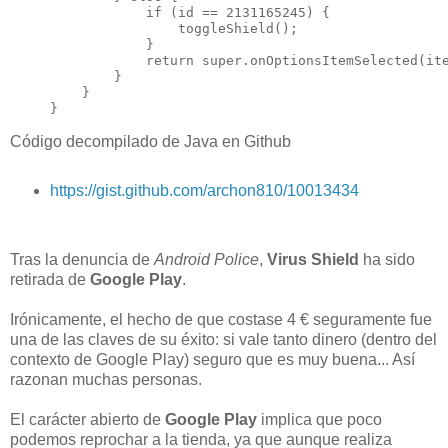
            if (id == 2131165245) {

                toggleShield();

            }

            return super.onOptionsItemSelected(ite
        }

    }

}
Código decompilado de Java en Github
https://gist.github.com/archon810/10013434
Tras la denuncia de
Android Police
,
Virus Shield
ha sido
retirada de
Google Play
.
Irónicamente, el hecho de que costase
4 €
seguramente fue
una de las claves de su éxito:
si vale tanto dinero
(dentro del
contexto de Google Play)
seguro que es muy buena
... Así
razonan muchas personas.
El carácter abierto de
Google Play
implica que poco
podemos reprochar a la tienda, ya que aunque realiza