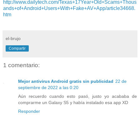
http://www.dailytech.com/Texas+17Year+Old+Scams+Thous
ands+of+Android+Users+With+Fake+AV+App/article34668.
htm
el-brujo
Compartir
1 comentario:
Mejor antivirus Android gratis sin publicidad
22 de
septiembre de 2022 a las 0:20
Aún recuerdo cuando esto pasó, justo yo acababa de
comprarme un Galaxy S5 y había instalado esa app XD
Responder