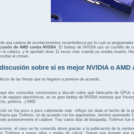
a de una cadena de acontecimientos rocambolesca por la cual un programado
cusión de AMD contra NVIDIA
. El fanboy de NVIDIA usó un cuchillo de 
n la cabeza, y le apuñaló otras 11 veces más cuando ya estaba muerto. He
ocultar el crimen.
discusión sobre si es mejor NVIDIA o AMD
ticos de las firmas que no llegaron a ponerse de acuerdo...
 que dos conocidos comenzaron a discutir sobre qué fabricante de GPUs e
r de equipos electrónicos, es un gran
fanboy
de NVIDIA mientras que Yeveny L
cho, prefería...) AMD.
ción se fue poco a poco calentando más -influye sin duda el hecho de la p
hasta que Trofimov, no de acuerdo con los argumentos, terminó asestando 13
do posteriormente el cadáver. Tras varios días de búsqueda, Trofimov fue d
imos, el caso se ha conocido ahora gracias a la publicación de la sentenc
er Trofimov a nueve años y medio de cárcel. Seguro que durante ese per