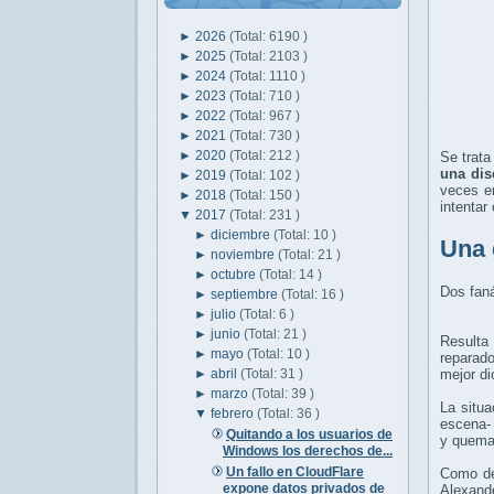
►
2026
(Total: 6190 )
►
2025
(Total: 2103 )
►
2024
(Total: 1110 )
►
2023
(Total: 710 )
►
2022
(Total: 967 )
►
2021
(Total: 730 )
►
2020
(Total: 212 )
Se trat
una dis
►
2019
(Total: 102 )
veces e
►
2018
(Total: 150 )
intentar 
▼
2017
(Total: 231 )
►
diciembre
(Total: 10 )
Una 
►
noviembre
(Total: 21 )
►
octubre
(Total: 14 )
Dos faná
►
septiembre
(Total: 16 )
►
julio
(Total: 6 )
►
junio
(Total: 21 )
Resulta
►
mayo
(Total: 10 )
reparado
►
abril
(Total: 31 )
mejor di
►
marzo
(Total: 39 )
La situa
▼
febrero
(Total: 36 )
escena- 
Quitando a los usuarios de
y queman
Windows los derechos de...
Un fallo en CloudFlare
Como dec
expone datos privados de
Alexand