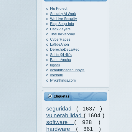
Flu Project
Security At Work
We Live Security
Blog Segu-Info
HackPlayers
TheHackerWay
CyberHades
La9deAnon
DerechoDeLaRed
Snifer@L4b's
BandaAncha
ugeek
ochobitshacenunbyte
voidnull
lynksthings.com
Etiquetas
seguridad
( 1637 )
vulnerabilidad
( 1604 )
software
( 928 )
hardware
( 861 )