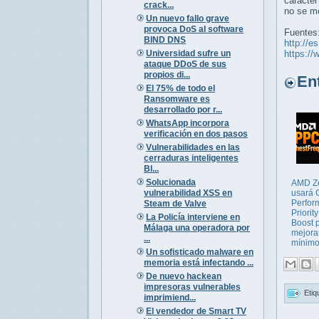
carácter
crack...
no se me
Un nuevo fallo grave
provoca DoS al software
Fuentes
BIND DNS
http://e
Universidad sufre un
https:/
ataque DDoS de sus
propios di...
Entr
El 75% de todo el
Ransomware es
desarrollado por r...
WhatsApp incorpora
verificación en dos pasos
Vulnerabilidades en las
cerraduras inteligentes
Bl...
Solucionada
AMD Z
vulnerabilidad XSS en
usará
Perfor
Steam de Valve
Priorit
La Policía interviene en
Boost 
Málaga una operadora por
mejora
...
mínimos
Un sofisticado malware en
memoria está infectando ...
De nuevo hackean
impresoras vulnerables
Etiq
imprimiend...
El vendedor de Smart TV