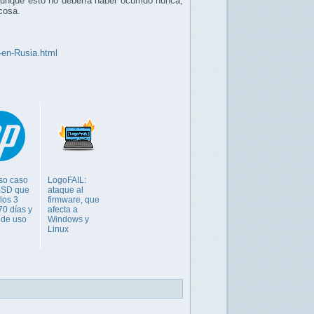
aunque esto no debería haber ocurrido nunca,
cosa.
-en-Rusia.html
oso caso
LogoFAIL:
SSD que
ataque al
 los 3
firmware, que
70 días y
afecta a
 de uso
Windows y
Linux