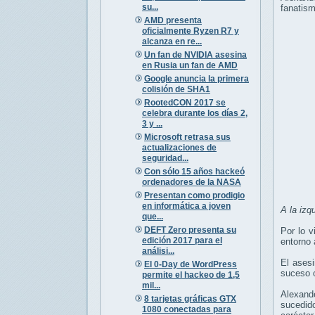
su...
fanatism
AMD presenta
oficialmente Ryzen R7 y
alcanza en re...
Un fan de NVIDIA asesina
en Rusia un fan de AMD
Google anuncia la primera
colisión de SHA1
RootedCON 2017 se
celebra durante los días 2,
3 y ...
Microsoft retrasa sus
actualizaciones de
seguridad...
Con sólo 15 años hackeó
ordenadores de la NASA
Presentan como prodigio
en informática a joven
A la izq
que...
DEFT Zero presenta su
Por lo v
edición 2017 para el
entorno 
análisi...
El asesi
El 0-Day de WordPress
suceso o
permite el hackeo de 1,5
mil...
Alexand
8 tarjetas gráficas GTX
sucedido
1080 conectadas para