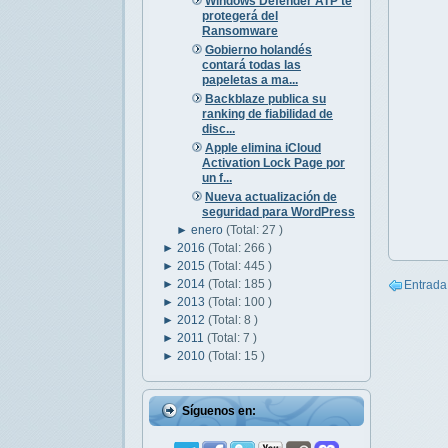
Windows Defender ATP te
protegerá del
Ransomware
Gobierno holandés
contará todas las
papeletas a ma...
Backblaze publica su
ranking de fiabilidad de
disc...
Apple elimina iCloud
Activation Lock Page por
un f...
Nueva actualización de
seguridad para WordPress
►
enero
(Total: 27 )
►
2016
(Total: 266 )
►
2015
(Total: 445 )
►
2014
(Total: 185 )
Entrada
►
2013
(Total: 100 )
►
2012
(Total: 8 )
►
2011
(Total: 7 )
►
2010
(Total: 15 )
Síguenos en: