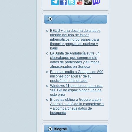
EEUU y una decena de aliados
alertan del uso de falsos
informáticos norcoreanos para
financiar programas nuclear y
balís
La Junta de Andalucía sufre un
ciberataque que compromete
datos de profesores y alumnos
almacenados en Séneca
Bruselas multa a Google con 890
millones por abusar de su
posición en el mercado
Windows 11 puede ocupar hasta
500 GB de espacio por culpa de
este error
Bruselas obliga a Google a abrir
Android a la IA de la competencia
y a compartir sus datos de
búsqueda
Blogroll