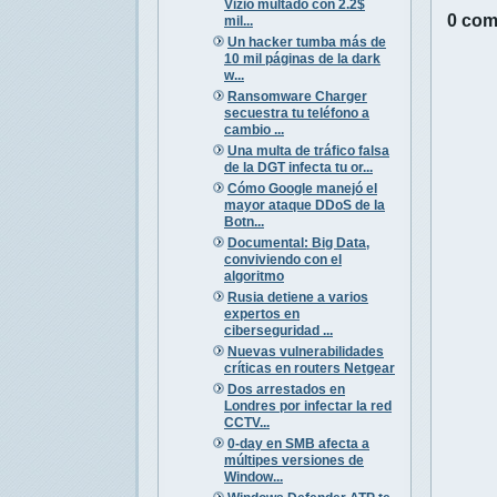
Vizio multado con 2.2$
0 com
mil...
Un hacker tumba más de
10 mil páginas de la dark
w...
Ransomware Charger
secuestra tu teléfono a
cambio ...
Una multa de tráfico falsa
de la DGT infecta tu or...
Cómo Google manejó el
mayor ataque DDoS de la
Botn...
Documental: Big Data,
conviviendo con el
algoritmo
Rusia detiene a varios
expertos en
ciberseguridad ...
Nuevas vulnerabilidades
críticas en routers Netgear
Dos arrestados en
Londres por infectar la red
CCTV...
0-day en SMB afecta a
múltipes versiones de
Window...