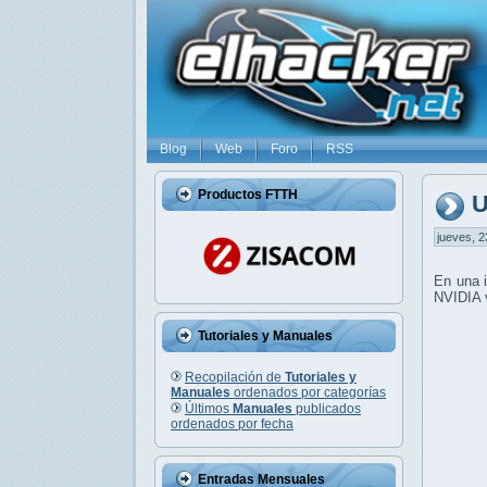
Blog
Web
Foro
RSS
Productos FTTH
U
jueves, 2
En una i
NVIDIA v
Tutoriales y Manuales
Recopilación de
Tutoriales y
Manuales
ordenados por categorías
Últimos
Manuales
publicados
ordenados por fecha
Entradas Mensuales