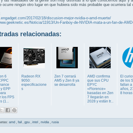
 y las realidades de la gente son muy distintas a lo que conocemos aquí y 
 ocurre ningún otro lugar en que hubiera sido más probable que ocurriera tal 
:
s.engadget.com/2017/02/18/discusion-mejor-nvidia-o-amd-muerte/
/www.geeknetic.es/Noticia/11913/Un-Fanboy-de-NVIDIA-mata-a-un-fan-de-AMD
adas relacionadas:
en 6
Radeon RX
Zen 7 cerrará
AMD confirma
El curi
 CPPC
9050:
AM5 y Zen 8 ya
que sus CPU
de los 
mance
especificacione
se desarrolla
EPYC
fallan a
y y EPP
s
«Florence»
años, 2
para
basadas en Zen
8 horas
r los FPS
7 llegarán en
 (1...
2028 y están tr...
uetas:
amd
,
fail
,
gpu
,
intel
,
nvidia
,
rusia