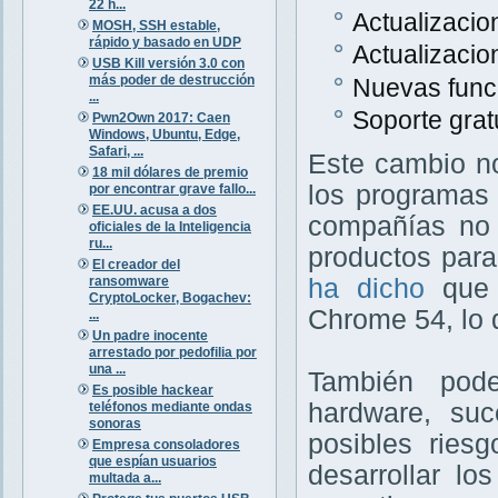
22 h...
Actualizacio
MOSH, SSH estable,
rápido y basado en UDP
Actualizacio
USB Kill versión 3.0 con
más poder de destrucción
Nuevas func
...
Soporte grat
Pwn2Own 2017: Caen
Windows, Ubuntu, Edge,
Safari, ...
Este cambio no
18 mil dólares de premio
los programas 
por encontrar grave fallo...
EE.UU. acusa a dos
compañías no 
oficiales de la Inteligencia
ru...
productos para
El creador del
ransomware
ha dicho
que 
CryptoLocker, Bogachev:
Chrome 54, lo 
...
Un padre inocente
arrestado por pedofilia por
una ...
También pode
Es posible hackear
hardware, su
teléfonos mediante ondas
sonoras
posibles ries
Empresa consoladores
que espían usuarios
desarrollar lo
multada a...