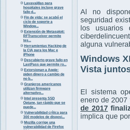
Lavavajillas para
hospitales incluye grave
Al no dispone
fallo d...
Fin de vida: se acabó el
seguridad exis
ciclo de soporte a
Window...
los usuarios 
Extensión de Metasploit:
ciberdelincue
RFTransceiver permite
tes...
alguna vulnerab
Herramientas Hacking de
la CIA para los Mac e
iPhone
Windows XP
Descubierto grave fallo en
LastPass que permite ro...
Vista junto
Extorsionan a Apple:
piden dinero a cambio de
no b...
Granjeros americanos
utilizan firmware
El sistema op
alternativo...
enero de 2007
Intel presenta SSD
Optane, tan rápido que se
de 2017
finali
puede...
Vulnerabilidad crítica para
implica que por
300 modelos de disposi...
Mozilla corrige una
vulnerabilidad de Firefox