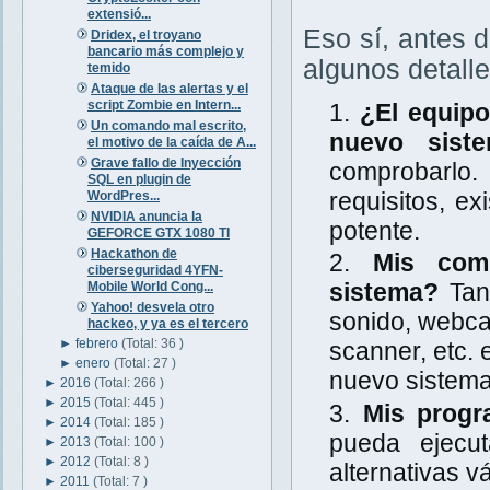
extensió...
Eso sí, antes 
Dridex, el troyano
bancario más complejo y
algunos detalle
temido
Ataque de las alertas y el
script Zombie en Intern...
¿El equipo
Un comando mal escrito,
nuevo sis
el motivo de la caída de A...
Grave fallo de Inyección
comprobarlo.
SQL en plugin de
requisitos, e
WordPres...
NVIDIA anuncia la
potente.
GEFORCE GTX 1080 TI
Hackathon de
Mis com
ciberseguridad 4YFN-
sistema?
Tant
Mobile World Cong...
Yahoo! desvela otro
sonido, webca
hackeo, y ya es el tercero
►
febrero
(Total: 36 )
scanner, etc. 
►
enero
(Total: 27 )
nuevo sistema
►
2016
(Total: 266 )
►
2015
(Total: 445 )
Mis prog
►
2014
(Total: 185 )
pueda ejecu
►
2013
(Total: 100 )
►
2012
(Total: 8 )
alternativas vá
►
2011
(Total: 7 )