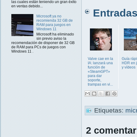
las cuales están teniendo un gran éxito
en ventas debido...
Entradas 
Microsoft ya no
recomienda 32 GB de
RAM para juegos en
Windows 11
Microsoft ha eliminado
sin previo aviso la
recomendación de disponer de 32 GB
de RAM para PCs de juegos con
Windows 11 .
Valve cae en la
Guía ráp
IA: lanzará una
HDR en 
función de
y vídeos
«SteamGPT»
para dar
soporte,
trampas en vi...
Etiquetas:
mic
2 comentar