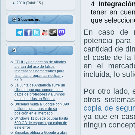
Integració
►
2010
(Total: 15 )
tener en cuen
que seleccion
Síguenos en:
En caso de ne
potencia para 
cantidad de di
el coste de la
EEUU y una decena de aliados
en el mercado
alertan del uso de falsos
informáticos norcoreanos para
incluida, lo su
financiar programas nuclear y
balís
La Junta de Andalucía sufre un
Por otro lado,
ciberataque que compromete
datos de profesores y alumnos
otros sistema
almacenados en Séneca
Bruselas multa a Google con 890
copia de segur
millones por abusar de su
posición en el mercado
ya que en caso
Windows 11 puede ocupar hasta
500 GB de espacio por culpa de
ningún concept
este error
Bruselas obliga a Google a abrir