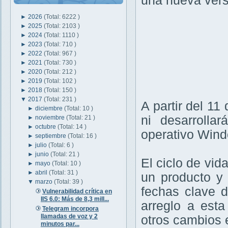
una nueva vers
►
2026
(Total: 6222 )
►
2025
(Total: 2103 )
►
2024
(Total: 1110 )
►
2023
(Total: 710 )
►
2022
(Total: 967 )
►
2021
(Total: 730 )
►
2020
(Total: 212 )
►
2019
(Total: 102 )
►
2018
(Total: 150 )
▼
2017
(Total: 231 )
A partir del 11
►
diciembre
(Total: 10 )
ni desarrolla
►
noviembre
(Total: 21 )
►
octubre
(Total: 14 )
operativo Windo
►
septiembre
(Total: 16 )
►
julio
(Total: 6 )
►
junio
(Total: 21 )
El ciclo de vi
►
mayo
(Total: 10 )
►
abril
(Total: 31 )
un producto y
▼
marzo
(Total: 39 )
fechas clave d
Vulnerabilidad crítica en
IIS 6.0: Más de 8,3 mill...
arreglo a est
Telegram incorpora
llamadas de voz y 2
otros cambios e
minutos par...