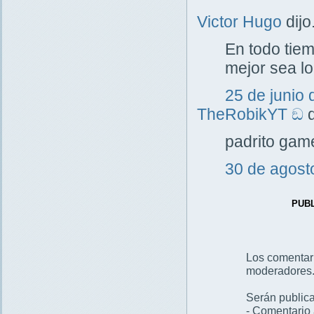
Victor Hugo
dijo.
En todo tie
mejor sea l
25 de junio 
TheRobikYT ඞ
d
padrito gam
30 de agost
PUB
Los comentar
moderadores
Serán publica
- Comentario 