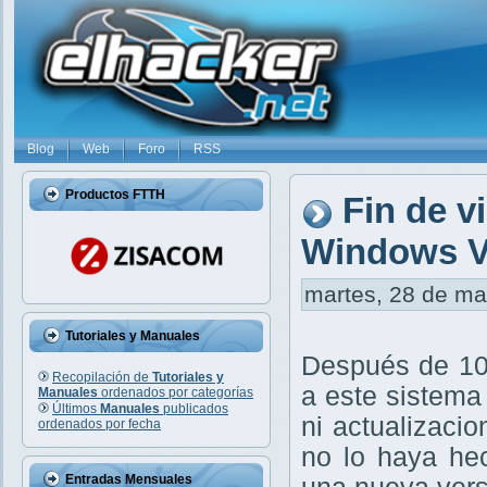
Blog
Web
Foro
RSS
Productos FTTH
Fin de v
Windows V
martes, 28 de mar
Tutoriales y Manuales
Después de 10 
Recopilación de
Tutoriales y
a este sistema 
Manuales
ordenados por categorías
Últimos
Manuales
publicados
ni actualizacio
ordenados por fecha
no lo haya hec
Entradas Mensuales