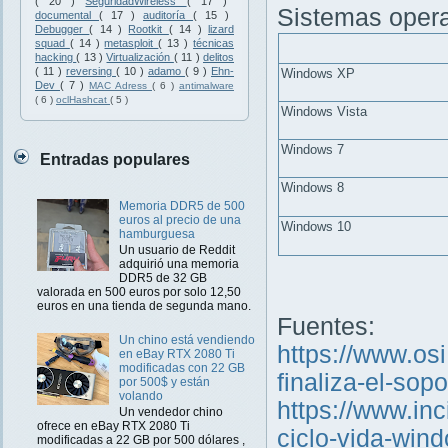
( 20 )
SeguridadWireless
( 17 )
Sistemas opera
documental
( 17 )
auditoría
( 15 )
Debugger
( 14 )
Rootkit
( 14 )
lizard
squad
( 14 )
metasploit
( 13 )
técnicas
hacking
( 13 )
Virtualización
( 11 )
delitos
( 11 )
reversing
( 10 )
adamo
( 9 )
Ehn-
Windows XP
Dev
( 7 )
MAC Adress
( 6 )
antimalware
( 6 )
oclHashcat
( 5 )
Windows Vista
Windows 7
Entradas populares
Windows 8
Memoria DDR5 de 500
euros al precio de una
Windows 10
hamburguesa
Un usuario de Reddit
adquirió una memoria
DDR5 de 32 GB
valorada en 500 euros por solo 12,50
euros en una tienda de segunda mano.
Fuentes:
Un chino está vendiendo
https://www.osi
en eBay RTX 2080 Ti
modificadas con 22 GB
finaliza-el-sop
por 500$ y están
volando
https://www.inc
Un vendedor chino
ofrece en eBay RTX 2080 Ti
ciclo-vida-wind
modificadas a 22 GB por 500 dólares ,