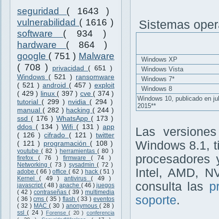
seguridad
( 1643 )
vulnerabilidad
( 1616 )
Sistemas opera
software
( 934 )
hardware
( 864 )
google
( 751 )
Malware
Windows XP
( 708 )
privacidad
( 651 )
Windows Vista
Windows
( 521 )
ransomware
Windows 7*
( 521 )
android
( 457 )
exploit
Windows 8
( 429 )
linux
( 397 )
cve
( 374 )
Windows 10, publicado en jul
tutorial
( 299 )
nvidia
( 294 )
2015**
manual
( 282 )
hacking
( 244 )
ssd
( 176 )
WhatsApp
( 173 )
ddos
( 134 )
Wifi
( 131 )
app
Las versiones
( 126 )
cifrado
( 121 )
twitter
Windows 8.1, t
( 121 )
programación
( 108 )
youtube
( 82 )
herramientas
( 80 )
procesadores 
firefox
( 76 )
firmware
( 74 )
Networking
( 73 )
sysadmin
( 72 )
Intel, AMD, N
adobe
( 66 )
office
( 62 )
hack
( 51 )
Kernel
( 49 )
antivirus
( 49 )
consulta las
p
javascript
( 48 )
apache
( 46 )
juegos
( 42 )
contraseñas
( 39 )
multimedia
soporte
.
( 36 )
cms
( 35 )
flash
( 33 )
eventos
( 32 )
MAC
( 30 )
anonymous
( 28 )
ssl
( 24 )
Forense
( 20 )
conferencia