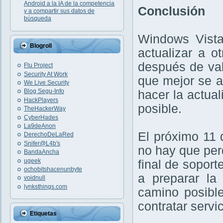
Android a la IA de la competencia
Conclusión
y a compartir sus datos de
búsqueda
Windows Vista 
Blogroll
actualizar a o
después de val
Flu Project
Security At Work
que mejor se a
We Live Security
Blog Segu-Info
hacer la actual
HackPlayers
posible.
TheHackerWay
CyberHades
La9deAnon
El próximo 11 
DerechoDeLaRed
Snifer@L4b's
no hay que per
BandaAncha
ugeek
final de sopor
ochobitshacenunbyte
a preparar la
voidnull
lynksthings.com
camino posibl
contratar servi
Etiquetas