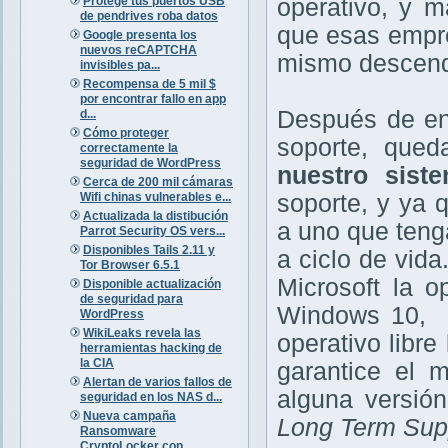
Protege tus puertos USB
operativo, y m
de pendrives roba datos
que esas empre
Google presenta los
nuevos reCAPTCHA
mismo descend
invisibles pa...
Recompensa de 5 mil $
por encontrar fallo en app
Después de en
d...
Cómo proteger
soporte, qued
correctamente la
seguridad de WordPress
nuestro sist
Cerca de 200 mil cámaras
Wifi chinas vulnerables e...
soporte, y ya 
Actualizada la distibución
a uno que teng
Parrot Security OS vers...
Disponibles Tails 2.11 y
a ciclo de vida
Tor Browser 6.5.1
Microsoft la o
Disponible actualización
de seguridad para
Windows 10, p
WordPress
WikiLeaks revela las
operativo libr
herramientas hacking de
la CIA
garantice el 
Alertan de varios fallos de
alguna versió
seguridad en los NAS d...
Nueva campaña
Long Term Sup
Ransomware
CryptoLocker con