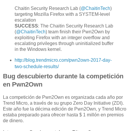
Chaitin Security Research Lab (
@ChaitinTech
)
targeting Mozilla Firefox with a SYSTEM-level
escalation
SUCCESS
: The Chaitin Security Research Lab
(
@
ChaitinTech
) team finish their Pwn2Own by
exploiting Firefox with an integer overflow and
escalating privileges through uninitialized buffer
in the Windows kernel.
http://blog.trendmicro.com/pwn2own-2017-day-
two-schedule-results/
Bug descubierto durante la competición
en Pwn2Own
La competición de Pwn2Own es organizada cada año por
Trend Micro, a través de su grupo Zero Day Initiative (ZDI).
Este año fue la décima edición de Pwn2Own, y Trend Micro
estaba preparado para ofrecer hasta $ 1 millón en premios
de dinero.