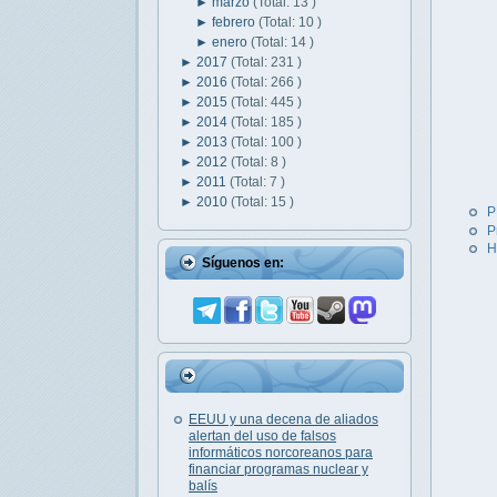
►
marzo
(Total: 13 )
►
febrero
(Total: 10 )
►
enero
(Total: 14 )
►
2017
(Total: 231 )
►
2016
(Total: 266 )
►
2015
(Total: 445 )
►
2014
(Total: 185 )
►
2013
(Total: 100 )
►
2012
(Total: 8 )
►
2011
(Total: 7 )
►
2010
(Total: 15 )
P
P
H
Síguenos en:
EEUU y una decena de aliados
alertan del uso de falsos
informáticos norcoreanos para
financiar programas nuclear y
balís