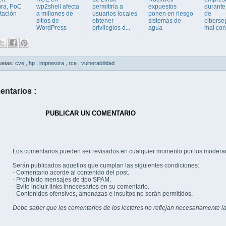
ura, PoC
wp2shell afecta
permitiría a
expuestos
durante
tación
a millones de
usuarios locales
ponen en riesgo
de
sitios de
obtener
sistemas de
ciberse
WordPress
privilegios d...
agua
mal conf
uetas:
cve
,
hp
,
impresora
,
rce
,
vulnerabilidad
entarios :
PUBLICAR UN COMENTARIO
Los comentarios pueden ser revisados en cualquier momento por los modera
Serán publicados aquellos que cumplan las siguientes condiciones:
- Comentario acorde al contenido del post.
- Prohibido mensajes de tipo SPAM.
- Evite incluir links innecesarios en su comentario.
- Contenidos ofensivos, amenazas e insultos no serán permitidos.
Debe saber que los comentarios de los lectores no reflejan necesariamente la