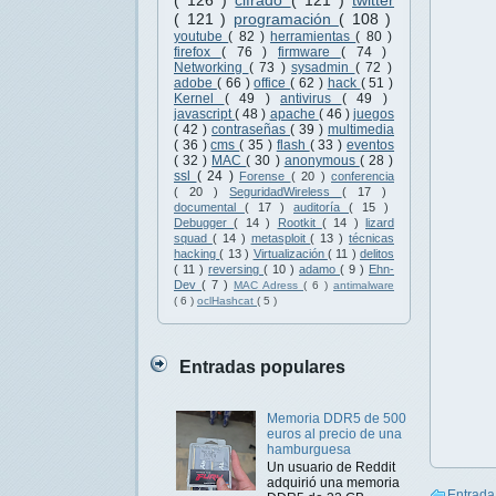
( 126 )
cifrado
( 121 )
twitter
( 121 )
programación
( 108 )
youtube
( 82 )
herramientas
( 80 )
firefox
( 76 )
firmware
( 74 )
Networking
( 73 )
sysadmin
( 72 )
adobe
( 66 )
office
( 62 )
hack
( 51 )
Kernel
( 49 )
antivirus
( 49 )
javascript
( 48 )
apache
( 46 )
juegos
( 42 )
contraseñas
( 39 )
multimedia
( 36 )
cms
( 35 )
flash
( 33 )
eventos
( 32 )
MAC
( 30 )
anonymous
( 28 )
ssl
( 24 )
Forense
( 20 )
conferencia
( 20 )
SeguridadWireless
( 17 )
documental
( 17 )
auditoría
( 15 )
Debugger
( 14 )
Rootkit
( 14 )
lizard
squad
( 14 )
metasploit
( 13 )
técnicas
hacking
( 13 )
Virtualización
( 11 )
delitos
( 11 )
reversing
( 10 )
adamo
( 9 )
Ehn-
Dev
( 7 )
MAC Adress
( 6 )
antimalware
( 6 )
oclHashcat
( 5 )
Entradas populares
Memoria DDR5 de 500
euros al precio de una
hamburguesa
Un usuario de Reddit
adquirió una memoria
Entrada