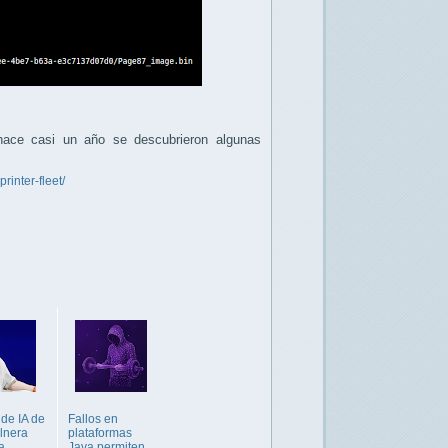
hace casi un año se descubrieron algunas
rinter-fleet/
de IA de
Fallos en
lnera
plataformas
a
Java permiten