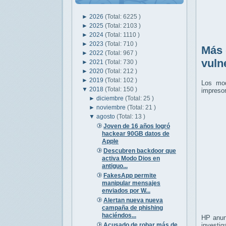
►
2026
(Total: 6225 )
►
2025
(Total: 2103 )
►
2024
(Total: 1110 )
►
2023
(Total: 710 )
Más 
►
2022
(Total: 967 )
vuln
►
2021
(Total: 730 )
►
2020
(Total: 212 )
►
2019
(Total: 102 )
Los mod
▼
2018
(Total: 150 )
impreso
►
diciembre
(Total: 25 )
►
noviembre
(Total: 21 )
▼
agosto
(Total: 13 )
Joven de 16 años logró
hackear 90GB datos de
Apple
Descubren backdoor que
activa Modo Dios en
antiguo...
FakesApp permite
manipular mensajes
enviados por W...
Alertan nueva nueva
campaña de phishing
haciéndos...
HP anun
Acusado de robar más de
investig