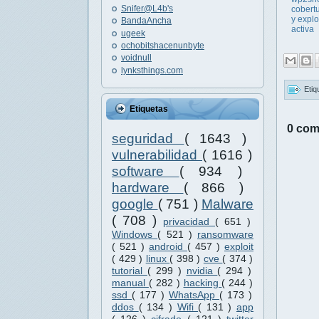
Snifer@L4b's
cobert
y explo
BandaAncha
activa
ugeek
ochobitshacenunbyte
voidnull
lynksthings.com
Etiq
Etiquetas
0 com
seguridad
( 1643 )
vulnerabilidad
( 1616 )
software
( 934 )
hardware
( 866 )
google
( 751 )
Malware
( 708 )
privacidad
( 651 )
Windows
( 521 )
ransomware
( 521 )
android
( 457 )
exploit
( 429 )
linux
( 398 )
cve
( 374 )
tutorial
( 299 )
nvidia
( 294 )
manual
( 282 )
hacking
( 244 )
ssd
( 177 )
WhatsApp
( 173 )
ddos
( 134 )
Wifi
( 131 )
app