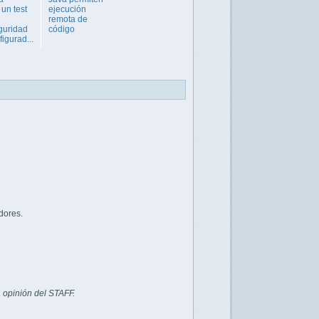
 un test
ejecución
remota de
guridad
código
igurad...
dores.
 opinión del STAFF.