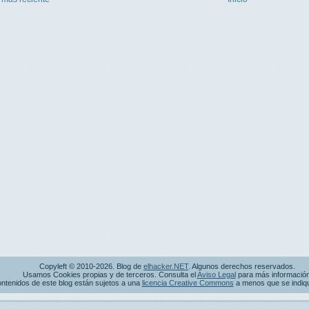
Copyleft © 2010-2026. Blog de
elhacker.NET
. Algunos derechos reservados.
Usamos Cookies propias y de terceros. Consulta el
Aviso Legal
para más información
ntenidos de este blog están sujetos a una
licencia Creative Commons
a menos que se indique