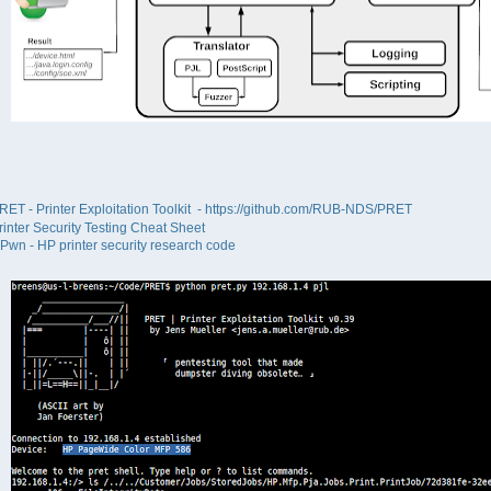
RET - Printer Exploitation Toolkit - https://github.com/RUB-NDS/PRET
rinter Security Testing Cheat Sheet
Pwn - HP printer security research code