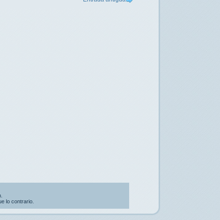
.
 lo contrario.