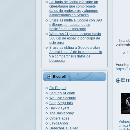
La Junta de Andalucía sufre un
ciberataque que compromete
datos de profesores y alumnos
almacenados en Séneca
Bruselas multa a Google con 890
millones por abusar de su
posición en el mercado
Windows 11 puede ocupar hasta
500 GB de espacio por culpa de
Tirando
este error
vulnerab
Bruselas obliga a Google a abrir
Android a la IA de la competencia
h
y a compartir sus datos de
búsqueda
Fuentes
https://
Blogroll
Entr
Flu Project
Security At Work
We Live Security
Blog Segu-Info
HackPlayers
TheHackerWay
CyberHades
Vulner
La9deAnon
crítica
DerechoDeLaRed
wp2she