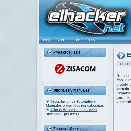
Blog
Web
Foro
RSS
Productos FTTH
E
miércoles
Se han i
dos vul
creado 
permitir
Tutoriales y Manuales
modelos
año.
Se
Recopilación de
Tutoriales y
vulnerab
Manuales
ordenados por categorías
Últimos
Manuales
publicados
ordenados por fecha
Entradas Mensuales