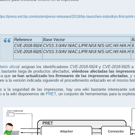
ttps://press.ext.hp.com/us/en/press-releases/2018/hp-launches-industrys-first-prin
Reference
Base Vector
B
CVE-2018-5924
CVSS:3.0/AV:N/AC:L/PR:N/UI:N/S:U/C:H/I:H/A:H
9.
CVE-2018-5925
CVSS:3.0/AV:N/AC:L/PR:N/UI:N/S:U/C:H/I:H/A:H
9.
letín oficial
asignan los identificadores
CVE-2018-5924
y
CVE-2018-5925
a 
a bastante larga de productos afectados,
viéndose afectadas las impresora
ica que
se han actualizado los
firmwares
de las impresoras afectadas
, y 
are
a la versión indicada siguiendo el procedimiento enlazado en el mismo bol
 a la seguridad de las impresoras, hay una wiki bastante interesante sobr
o a la wiki disponemos de
PRET
, un conjunto de herramientas para la explot