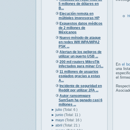
5 millones de dólares en
B...
Ejecución remota en
h
múltiples impresoras HP
Expuestos datos médicos
de 2 millones de
Méxicanos
Nuevo método de ataque
en redes Wifi WPA/WPA2
PSK ...
Alertan de los peligros de
utilizar un puerto USB ...
200 mil routers MikroTik
En
el bo
infectados para minar Cri...
una list
11 millones de usuarios
especif
espiados gracias a estas
el
firmw
A...
Incidente de seguridad en
Respecto
Reddit por utilizar 2FA ...
Asociad
Autor ransomware
SamSam ha ganado casi 6
millones ...
►
julio
(Total: 6 )
►
junio
(Total: 11 )
►
mayo
(Total: 16 )
►
abril
(Total: 21 )