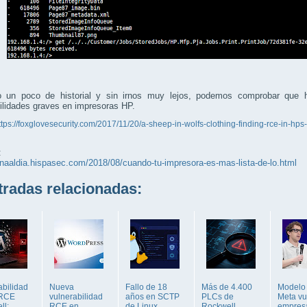
 un poco de historial y sin irnos muy lejos, podemos comprobar que 
ilidades graves en impresoras HP.
ttps://foxglovesecurity.com/2017/11/20/a-sheep-in-wolfs-clothing-finding-rce-in-hps-p
:
unaaldia.hispasec.com/2018/08/cuando-tu-impresora-es-mas-lista-de-lo.html
adas relacionadas:
abilidad
Nueva
Fallo de 18
Más de 4.400
Modelo 
 RCE
vulnerabilidad
años en SCTP
PLCs de
Meta vu
ll:
RCE en
de Linux
Rockwell
empres