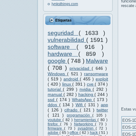
funcion
lynksthings.com
rescate a
Etiquetas
seguridad
( 1633 )
vulnerabilidad
( 1591 )
software
( 916 )
hardware
( 859 )
google
( 748 )
Malware
( 708 )
privacidad
( 646 )
Windows
( 521 )
ransomware
( 519 )
android
( 455 )
exploit
( 420 )
linux
( 391 )
cve
( 374 )
tutorial
( 299 )
nvidia
( 292 )
manual
( 282 )
hacking
( 244 )
ssd
( 174 )
WhatsApp
( 173 )
ddos
( 134 )
Wifi
( 131 )
app
Estas vu
( 126 )
cifrado
( 121 )
twitter
( 121 )
programación
( 105 )
youtube
( 82 )
herramientas
( 80 )
EOS-1
firefox
( 76 )
Networking
( 73 )
EOS-1D
firmware
( 73 )
sysadmin
( 72 )
adobe
( 65 )
office
( 62 )
hack
( 51 )
EOS-1