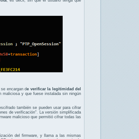
mota
, es decir, sin que el usuario tenga que
e se encargan d
e verificar la legitimidad del
ón maliciosa y que fuese instalada sin ningún
scifrado también se pueden usar para cifrar
ones de verificación". La versión simplificada
mware malicioso que permitió cifrar todas las
ización del firmware, y llama a las mismas