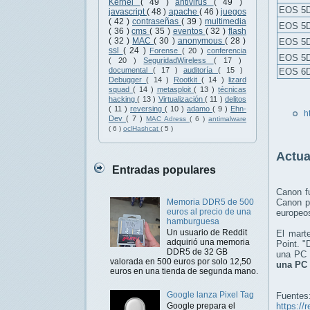
Kernel
( 49 )
antivirus
( 49 )
EOS 5D
javascript
( 48 )
apache
( 46 )
juegos
( 42 )
contraseñas
( 39 )
multimedia
EOS 5D
( 36 )
cms
( 35 )
eventos
( 32 )
flash
( 32 )
MAC
( 30 )
anonymous
( 28 )
EOS 5
ssl
( 24 )
Forense
( 20 )
conferencia
EOS 5
( 20 )
SeguridadWireless
( 17 )
documental
( 17 )
auditoría
( 15 )
EOS 6
Debugger
( 14 )
Rootkit
( 14 )
lizard
squad
( 14 )
metasploit
( 13 )
técnicas
hacking
( 13 )
Virtualización
( 11 )
delitos
( 11 )
reversing
( 10 )
adamo
( 9 )
Ehn-
h
Dev
( 7 )
MAC Adress
( 6 )
antimalware
( 6 )
oclHashcat
( 5 )
Actua
Entradas populares
Canon f
Memoria DDR5 de 500
Canon pa
euros al precio de una
europeos
hamburguesa
Un usuario de Reddit
El mart
adquirió una memoria
Point. "
DDR5 de 32 GB
una PC o
valorada en 500 euros por solo 12,50
una PC 
euros en una tienda de segunda mano.
Google lanza Pixel Tag
Fuentes
Google prepara el
https://