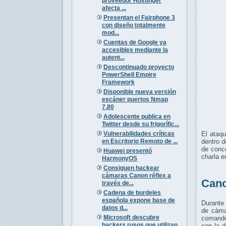
proveedor Hostinger
afecta ...
Presentan el Fairphone 3
con diseño totalmente
mod...
Cuentas de Google ya
accesibles mediante la
autent...
Descontinuado proyecto
PowerShell Empire
Framework
Disponible nueva versión
escáner puertos Nmap
7.80
Adolescente publica en
Twitter desde su frigorífic...
Vulnerabilidades críticas
El ataq
en Escritorio Remoto de ...
dentro d
de conc
Huawei presentó
charla e
HarmonyOS
Consiguen hackear
cámaras Canon réflex a
Cano
través de...
Cadena de burdeles
española expone base de
Durante 
datos d...
de cáma
Microsoft descubre
comandos
hackers rusos que utilizan
con la d