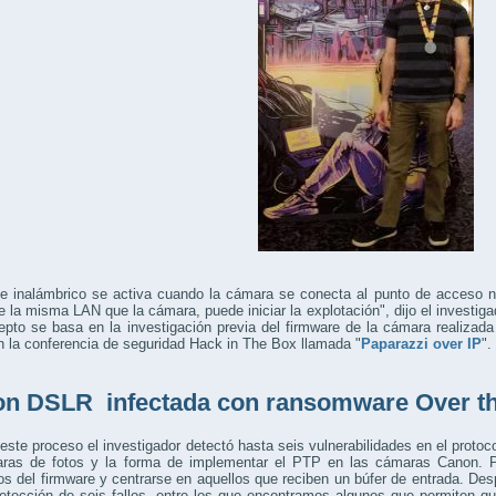
ue inalámbrico se activa cuando la cámara se conecta al punto de acceso n
e la misma LAN que la cámara, puede iniciar la explotación", dijo el investi
epto se basa en la investigación previa del firmware de la cámara realiza
n la conferencia de seguridad Hack in The Box llamada "
Paparazzi over IP
".
n DSLR infectada con ransomware Over th
este proceso el investigador detectó hasta seis vulnerabilidades en el protoc
ras de fotos y la forma de implementar el PTP en las cámaras Canon. Par
 del firmware y centrarse en aquellos que reciben un búfer de entrada. De
etección de seis fallos, entre los que encontramos algunos que permiten q