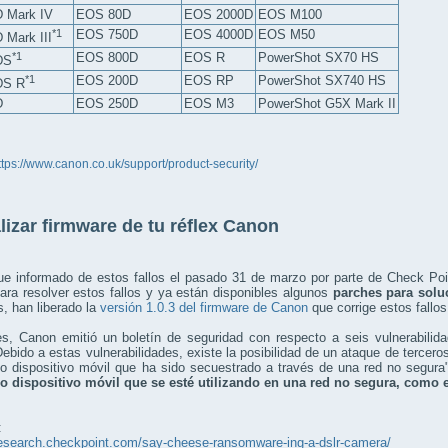
 Mark IV
EOS 80D
EOS 2000D
EOS M100
*1
EOS 750D
EOS 4000D
EOS M50
 Mark III
*1
EOS 800D
EOS R
PowerShot SX70 HS
DS
*1
EOS 200D
EOS RP
PowerShot SX740 HS
DS R
D
EOS 250D
EOS M3
PowerShot G5X Mark II
ttps://www.canon.co.uk/support/product-security/
lizar firmware de tu réflex Canon
ue informado de estos fallos el pasado 31 de marzo por parte de Check Poi
ra resolver estos fallos y ya están disponibles algunos
parches para solu
, han liberado la
versión 1.0.3 del firmware de Canon
que corrige estos fallos
es, Canon emitió un boletín de seguridad con respecto a seis vulnerabilid
Debido a estas vulnerabilidades, existe la posibilidad de un ataque de tercer
 dispositivo móvil que ha sido secuestrado a través de una red no segura"
o dispositivo móvil que se esté utilizando en una red no segura, como e
:
research.checkpoint.com/say-cheese-ransomware-ing-a-dslr-camera/