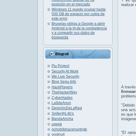
Y es qu
posición en el mercado
realizar
Windows 11 puede ocupar hasta
500 GB de espacio por culpa de
este error
Bruselas obliga a Google a abrir
Android a la IA de la competencia
y a compartir sus datos de
búsqueda
Blogroll
Flu Project
Security At Work
We Live Security
Blog Segu-Info
A través
HackPlayers
firmware
TheHackerWay
problem
CyberHades
La9deAnon
"Debido 
DerechoDeLaRed
una actu
Snifer@L4b's
es que l
BandaAncha
imágene
ugeek
ochobitshacenunbyte
“El ran
voidnull