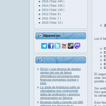
►
2015
(Total: 445 )
►
2014
(Total: 185 )
►
2013
(Total: 100 )
►
2012
(Total: 8 )
►
2011
(Total: 7 )
►
2010
(Total: 15 )
P
Síguenos en:
Los 6 fa
C
C
C
C
C
C
EEUU y una decena de aliados
alertan del uso de falsos
El segun
informáticos norcoreanos para
usar un
financiar programas nuclear y
posible 
balís
La Junta de Andalucía sufre un
Sin emb
ciberataque que compromete
hizo qu
datos de profesores y alumnos
la cámar
almacenados en Séneca
Bruselas multa a Google con 890
Esto lle
millones por abusar de su