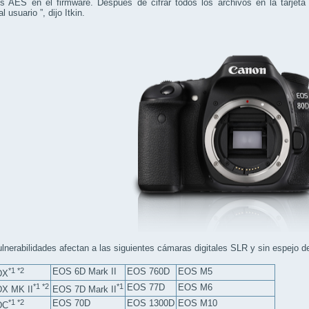
es AES en el firmware. Después de cifrar todos los archivos en la tarje
l usuario ”, dijo Itkin.
lnerabilidades afectan a las siguientes cámaras digitales SLR y sin espejo d
*1 *2
EOS 6D Mark II
EOS 760D
EOS M5
DX
*1 *2
*1
EOS 77D
EOS M6
X MK II
EOS 7D Mark II
*1 *2
EOS 70D
EOS 1300D
EOS M10
DC