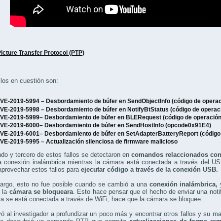
icture Transfer Protocol (PTP)
llos en cuestión son:
VE-2019-5994
– Desbordamiento de búfer en SendObjectInfo (código de opera
VE-2019-5998
– Desbordamiento de búfer en NotifyBtStatus (código de operac
VE-2019-5999
– Desbordamiento de búfer en BLERequest (código de operació
VE-2019-6000
– Desbordamiento de búfer en SendHostInfo (opcode0x91E4)
VE-2019-6001
– Desbordamiento de búfer en SetAdapterBatteryReport (código
VE-2019-5995
– Actualización silenciosa de firmware malicioso
do y tercero de estos fallos se detectaron en
comandos relaccionados con 
a conexión inalámbrica mientras la cámara está conectada a través del U
aprovechar estos fallos para
ejecutar código a través de la conexión USB.
argo, esto no fue posible cuando se cambió a una
conexión inalámbrica,
y
e la
cámara se bloqueara
. Esto hace pensar que el hecho de enviar una noti
a se está conectada a través de WiFi, hace que la cámara se bloquee.
vó al investigador a profundizar un poco más y encontrar otros fallos y su m