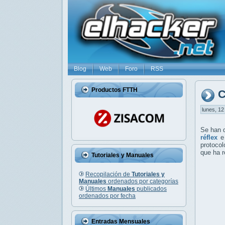
Blog
Web
Foro
RSS
Productos FTTH
C
lunes, 12
Se han 
réflex
e 
protocol
que ha r
Tutoriales y Manuales
Recopilación de
Tutoriales y
Manuales
ordenados por categorías
Últimos
Manuales
publicados
ordenados por fecha
Entradas Mensuales