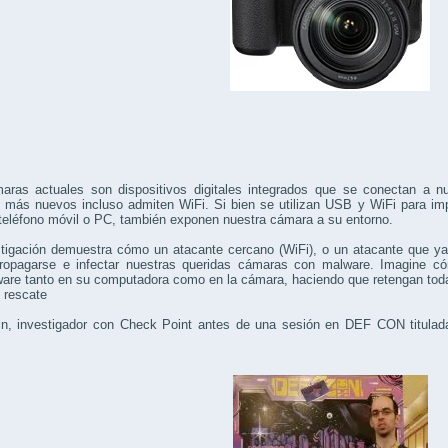
aras actuales son dispositivos digitales integrados que se conectan a 
 más nuevos incluso admiten WiFi. Si bien se utilizan USB y WiFi para im
teléfono móvil o PC, también exponen nuestra cámara a su entorno.
stigación demuestra cómo un atacante cercano (WiFi), o un atacante que y
ropagarse e infectar nuestras queridas cámaras con malware. Imagine cóm
are tanto en su computadora como en la cámara, haciendo que retengan to
 rescate
kin, investigador con Check Point antes de una sesión en DEF CON titulad