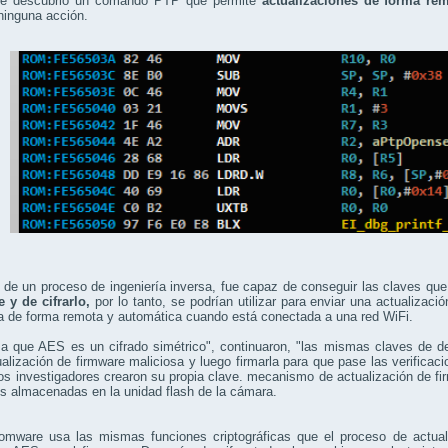
e descubrió un comando PTP que permite
actualizaciones de forma re
 ninguna acción.
 de un proceso de ingeniería inversa, fue capaz de conseguir las claves qu
 y de cifrarlo,
por lo tanto, se podrían utilizar para enviar una actualizaci
a de forma remota y automática cuando está conectada a una red WiFi.
a que AES es un cifrado simétrico", continuaron, "las mismas claves de de
alización de firmware maliciosa y luego firmarla para que pase las verificaci
os investigadores crearon su propia clave. mecanismo de actualización de fir
s almacenadas en la unidad flash de la cámara.
somware usa las mismas funciones criptográficas que el proceso de actual