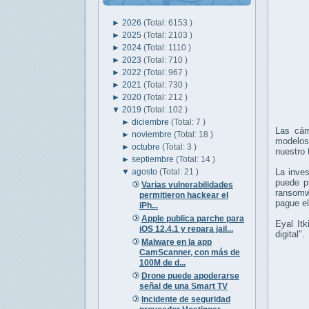
►
2026
(Total: 6153 )
►
2025
(Total: 2103 )
►
2024
(Total: 1110 )
►
2023
(Total: 710 )
►
2022
(Total: 967 )
►
2021
(Total: 730 )
►
2020
(Total: 212 )
▼
2019
(Total: 102 )
►
diciembre
(Total: 7 )
Las cám
►
noviembre
(Total: 18 )
modelos
►
octubre
(Total: 3 )
nuestro 
►
septiembre
(Total: 14 )
▼
agosto
(Total: 21 )
La inve
puede p
Varias vulnerabilidades
ransomw
permitieron hackear el
pague el
iPh...
Apple publica parche para
Eyal It
iOS 12.4.1 y repara jail...
digital".
Malware en la app
CamScanner, con más de
100M de d...
Drone puede apoderarse
señal de una Smart TV
Incidente de seguridad