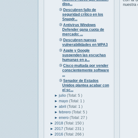
disp...
nuestra 
Descubren fallo de
seguridad crítico en los
Snapdr...
Antivirus Windows
Defender gana cuota de
mercado: ...
Descubren nuevas
vulnerabilidades en WPA3
Apple y Google
suspenden las escuchas
humanas en a...
Cisco multada por vender
conscientemente software
...
Senador de Estados
Unidos plantea acabar con
el sc...
►
julio
(Total: 5 )
►
mayo
(Total: 1 )
►
abril
(Total: 1 )
►
febrero
(Total: 5 )
►
enero
(Total: 27 )
►
2018
(Total: 150 )
►
2017
(Total: 231 )
►
2016
(Total: 266 )