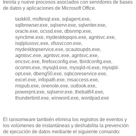
treinta y nueve procesos asociados con servidores de bases
de datos y aplicaciones de Microsoft Office.
taskkill, msftesql.exe, sqlagent.exe,
sqlbrowser.exe, sqlservr.exe, sqlwriter.exe,
oracle.exe, ocssd.exe, dbsnmp.exe,
synctime.exe, mydesktopqos.exe, agntsvc.exe,
isqlplussvc.exe, xfssvccon.exe,
mydesktopservice.exe, ocautoupds.exe,
agntsvc.exe, agntsvc.exe, agntsvc.exe,
encsvc.exe, firefoxconfig.exe, tbirdconfig.exe,
ocomm.exe, mysqld.exe, mysqld-nt.exe, mysqld-
opt.exe, dbeng50.exe, sqbcoreservice.exe,
excel.exe, infopath.exe, msaccess.exe,
mspub.exe, onenote.exe, outlook.exe,
powerpnt.exe, sqlservr.exe, thebat64.exe,
thunderbird.exe, winword.exe, wordpad.exe
El ransomware también elimina los registros de eventos y
los volúmenes de instantáneas y deshabilita la prevención
de ejecución de datos mediante el siguiente comando: