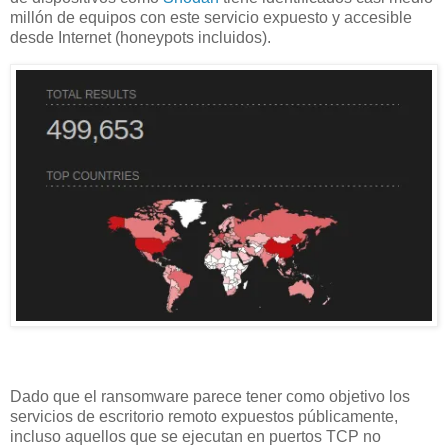
millón de equipos con este servicio expuesto y accesible
desde Internet (honeypots incluidos).
Dado que el ransomware parece tener como objetivo los
servicios de escritorio remoto expuestos públicamente,
incluso aquellos que se ejecutan en puertos TCP no