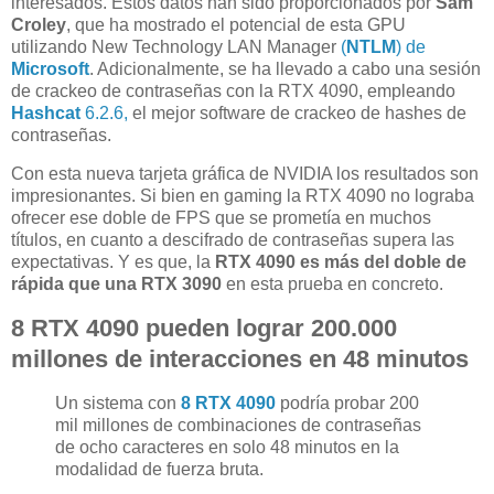
interesados. Estos datos han sido proporcionados por
Sam
Croley
, que ha mostrado el potencial de esta GPU
utilizando New Technology LAN Manager
(
NTLM
) de
Microsoft
. Adicionalmente, se ha llevado a cabo una sesión
de crackeo de contraseñas con la RTX 4090, empleando
Hashcat
6.2.6,
el mejor software de crackeo de hashes de
contraseñas.
Con esta nueva tarjeta gráfica de NVIDIA los resultados son
impresionantes. Si bien en gaming la RTX 4090 no lograba
ofrecer ese doble de FPS que se prometía en muchos
títulos, en cuanto a descifrado de contraseñas supera las
expectativas. Y es que, la
RTX 4090 es más del doble de
rápida que una RTX 3090
en esta prueba en concreto.
8 RTX 4090 pueden lograr 200.000
millones de interacciones en 48 minutos
Un sistema con
8 RTX 4090
podría probar 200
mil millones de combinaciones de contraseñas
de ocho caracteres en solo 48 minutos en la
modalidad de fuerza bruta.