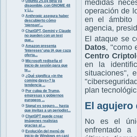
medidas necesa
Ubuntu 25.04 beta ya
disponible, con GNOME 48
operación de lo
y Li...
Anthropic asegura haber
en el ámbito 
descubierto cómo
‘piensan’...
agencia, presi
ChatGPT, Gemini y Claude
no pueden con un test
El ataque se 
que...
Datos
, "como e
Amazon presenta
‘Intereses’ una IA que caza
Centro Cripto
oferta...
Microsoft rediseña el
en la identif
inicio de sesión para que
te...
situaciones", 
¿Qué significa «in the
"cibersegurida
coming days»? la
tendencia ...
plan tecnológi
Por culpa de Trump,
empresas y gobiernos
europeos ...
El agujero
Signal es seguro… hasta
que invitas a un periodist...
ChatGPT puede crear
No es el úni
imágenes realistas
gracias al ...
enfrentado a 
Evolución del menú de
inicio de Windows en casi