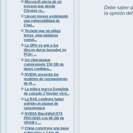
Microsoft alerta de un
troyano que desde
Debe saber qu
Chrome ro...
la opinión de
Llevan meses explotando
una vulnerabilidad de
Chat...
Teclado que no utiliza
letras, sino palabras
compl...
La GPU se une a los
discos duros basados en
PCIe: ...
Un ciberataque
compromete 330 GB de
datos confiden...
NVIDIA presenta los
modelos de razonamiento
de IA ...
La mítica marca Española
de calzado J´Hayber vícti...
La RAE confirma haber
sufrido un ataque de
ransomware
NVIDIA BlackWell RTX
PRO 6000 con 96 GB de
VRAM y ...
China construye una base
submarina a 2 km de