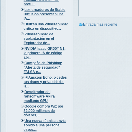
profu...
Los creadores de Stable
Diffusion presentan una
IA...
Utilizan una vulnerabilidad
Entrada más reciente
crítica en dispositivo...
Vulnerabilidad de
suplantación en el
Explorador de...
NVIDIA Isaac GR00T N1,
la primera IA de código
abi...
Campaña de Phishing:
"Alerta de seguridad"
FALSA e...
🔈Amazon Echo: o cedes
tus datos y privacidad a
la...
Descifrador del
ransomware Akira
mediante GPU
Google compra Wiz por
32.000 millones de
dólares, ...
Una nueva técnica envía
sonido a una persona
espec...