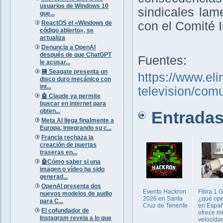
usuarios de Windows 10
sindicales lam
que...
ReactOS el «Windows de
con el Comité I
código abierto», se
actualiza
Denuncia a OpenAI
después de que ChatGPT
Fuentes:
le acusar...
💾 Seagate presenta un
https://www.el
disco duro mecánico con
int...
television/com
🤖 Claude ya permite
buscar en internet para
obten...
Entradas 
Meta AI llega finalmente a
Europa, integrando su c...
Francia rechaza la
creación de puertas
traseras en...
🤖Cómo saber si una
imagen o vídeo ha sido
generad...
OpenAI presenta dos
Evento Hackron
Fibra 1 
nuevos modelos de audio
2026 en Santa
¿qué ope
para C...
Cruz de Tenerife
en Espa
El cofundador de
ofrece m
Instagram revela a lo que
velocida