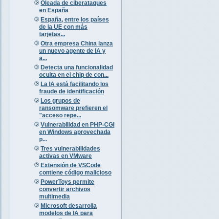
Oleada de ciberataques
en España
España, entre los países
de la UE con más
tarjetas...
Otra empresa China lanza
un nuevo agente de IA y
a...
Detecta una funcionalidad
oculta en el chip de con...
La IA está facilitando los
fraude de identificación
Los grupos de
ransomware prefieren el
"acceso repe...
Vulnerabilidad en PHP-CGI
en Windows aprovechada
p...
Tres vulnerabilidades
activas en VMware
Extensión de VSCode
contiene código malicioso
PowerToys permite
convertir archivos
multimedia
Microsoft desarrolla
modelos de IA para