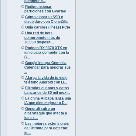
competir c...
Redimensionar
particiones con GParted
Cómo clonar tu SSD o
disco duro con CloneZilla
Guía carriles (líneas) PCie
Una red de bots
compromete más de
30.000 dispositi...
Radeon RX 9070 XTX en
junio para competir con la
G...
Google integra Gemini a
Calendar para mejorar sus
...
Alarga la vida de tu viejo
teléfono Android con Li...
Filtradas cuentas y datos
bancarios de 80 mil mexi...
La china Alibaba lanza una
IA que dice mejorar a D...
Generali sufre un
ciberataque que afecta a
los ex ...
Las mejores extensiones
de Chrome para detectar
im...