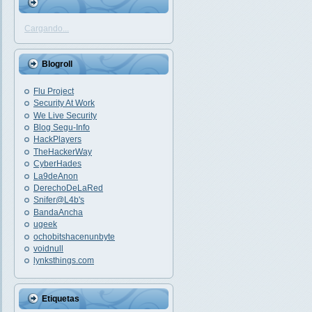
Cargando...
Blogroll
Flu Project
Security At Work
We Live Security
Blog Segu-Info
HackPlayers
TheHackerWay
CyberHades
La9deAnon
DerechoDeLaRed
Snifer@L4b's
BandaAncha
ugeek
ochobitshacenunbyte
voidnull
lynksthings.com
Etiquetas