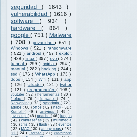
seguridad
( 1643 )
vulnerabilidad
( 1616 )
software
( 934 )
hardware
( 864 )
google
( 751 )
Malware
( 708 )
privacidad
( 651 )
Windows
( 521 )
ransomware
( 521 )
android
( 457 )
exploit
( 429 )
linux
( 397 )
cve
( 374 )
tutorial
( 299 )
nvidia
( 294 )
manual
( 282 )
hacking
( 244 )
ssd
( 176 )
WhatsApp
( 173 )
ddos
( 134 )
Wifi
( 131 )
app
( 126 )
cifrado
( 121 )
twitter
( 121 )
programación
( 108 )
youtube
( 82 )
herramientas
( 80 )
firefox
( 76 )
firmware
( 74 )
Networking
( 73 )
sysadmin
( 72 )
adobe
( 66 )
office
( 62 )
hack
( 51 )
Kernel
( 49 )
antivirus
( 49 )
javascript
( 48 )
apache
( 46 )
juegos
( 42 )
contraseñas
( 39 )
multimedia
( 36 )
cms
( 35 )
flash
( 33 )
eventos
( 32 )
MAC
( 30 )
anonymous
( 28 )
ssl
( 24 )
Forense
( 20 )
conferencia