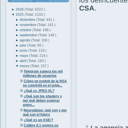
los delincuent
CSA
.
►
2026
(Total: 6222 )
▼
2025
(Total: 2103 )
►
diciembre
(Total: 441 )
►
noviembre
(Total: 142 )
►
octubre
(Total: 198 )
►
septiembre
(Total: 148 )
►
agosto
(Total: 100 )
►
julio
(Total: 95 )
►
junio
(Total: 133 )
►
mayo
(Total: 219 )
►
abril
(Total: 193 )
▼
marzo
(Total: 157 )
Telegram supera los mil
millones de usuarios
Cómo un exploit de la NSA
se convirtió en el orige...
¿Qué es JPEG XL?
¿Qué son los shaders y
por qué debes esperar
antes...
Neurodatos: qué son y por
qué son el futuro
¿Qué es un ASIC?
Calibre 8.1 mejora su