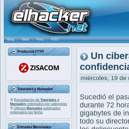
Blog
Web
Foro
RSS
Productos FTTH
Un cibe
confidenci
miércoles, 19 de 
Tutoriales y Manuales
Sucedió el pas
Recopilación de
Tutoriales y
durante 72 hor
Manuales
ordenados por categorías
Últimos
Manuales
publicados
gigabytes de i
ordenados por fecha
todo su directo
Entradas Mensuales