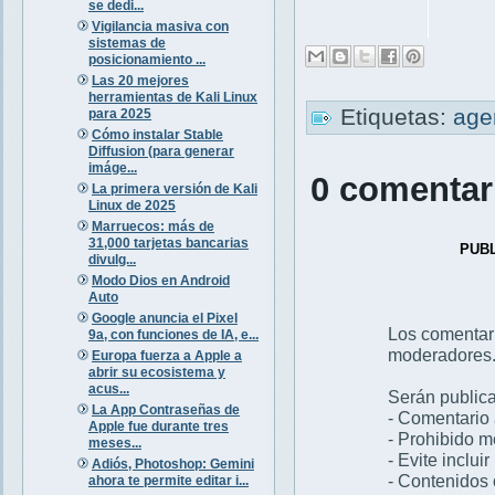
se dedi...
Vigilancia masiva con
sistemas de
posicionamiento ...
Las 20 mejores
herramientas de Kali Linux
Etiquetas:
age
para 2025
Cómo instalar Stable
Diffusion (para generar
imáge...
0 comentar
La primera versión de Kali
Linux de 2025
Marruecos: más de
31,000 tarjetas bancarias
PUB
divulg...
Modo Dios en Android
Auto
Google anuncia el Pixel
Los comentar
9a, con funciones de IA, e...
moderadores
Europa fuerza a Apple a
abrir su ecosistema y
acus...
Serán publica
La App Contraseñas de
- Comentario 
Apple fue durante tres
- Prohibido 
meses...
- Evite inclui
Adiós, Photoshop: Gemini
- Contenidos 
ahora te permite editar i...