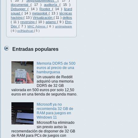
( 20 )
SeguridadWireless
( 17 )
documental
( 17 )
auditoría
( 15 )
Debugger
( 14 )
Rootkit
( 14 )
lizard
squad
( 14 )
metasploit
( 13 )
técnicas
hacking
( 13 )
Virtualización
( 11 )
delitos
( 11 )
reversing
( 10 )
adamo
( 9 )
Ehn-
Dev
( 7 )
MAC Adress
( 6 )
antimalware
( 6 )
oclHashcat
( 5 )
Entradas populares
Memoria DDR5 de 500
euros al precio de una
hamburguesa
Un usuario de Reddit
adquirió una memoria
DDR5 de 32 GB
valorada en 500 euros por solo 12,50
euros en una tienda de segunda mano.
Microsoft ya no
recomienda 32 GB de
RAM para juegos en
Windows 11
Microsoft ha eliminado
sin previo aviso la
recomendación de disponer de 32 GB
de RAM para PCs de juegos con