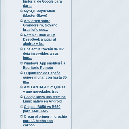
historial de Google para
dart...
MySQL Replication
(Master-Slave)
Advierten sobre
Grandoreiro, troyano
brasileño que...
Retan a ChatGPT y
DeepSeek a jugar al
ajedrez y lo...
Una actualización de HP
deja inservibles a sus
imp...
Windows App sustituirá a
Escritorio Remoto
El gobierno de España
quiere multar con hasta 35
m...
AMD ANTI-LAG 2: Qué es
y qué novedades trae
Google lanza una terminal
Linux nativo en Android
Chipset B850 vs B650
para AMD AM5
Crean el primer microchip
para IA hecho con
carbon...