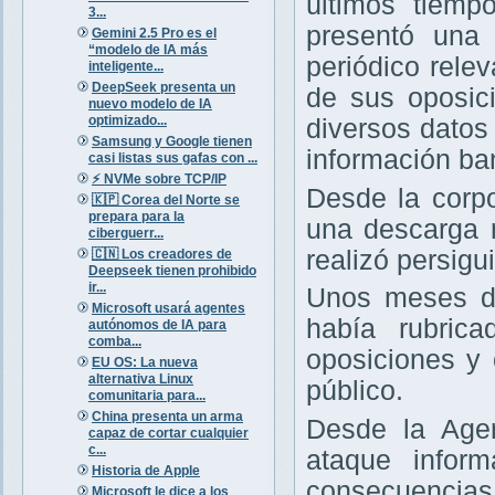
últimos tiemp
3...
presentó una
Gemini 2.5 Pro es el
“modelo de IA más
periódico relev
inteligente...
DeepSeek presenta un
de sus oposic
nuevo modelo de IA
optimizado...
diversos datos 
Samsung y Google tienen
información ba
casi listas sus gafas con ...
⚡️ NVMe sobre TCP/IP
Desde la corp
🇰🇵 Corea del Norte se
prepara para la
una descarga m
ciberguerr...
realizó persigui
🇨🇳 Los creadores de
Deepseek tienen prohibido
ir...
Unos meses de
Microsoft usará agentes
había rubri
autónomos de IA para
comba...
oposiciones y 
EU OS: La nueva
alternativa Linux
público.
comunitaria para...
China presenta un arma
Desde la Age
capaz de cortar cualquier
c...
ataque infor
Historia de Apple
consecuencias
Microsoft le dice a los