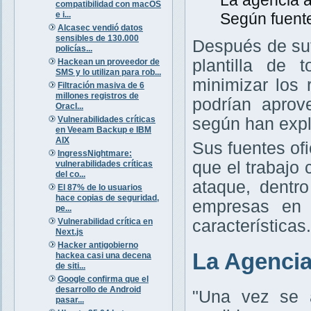
La agencia a
compatibilidad con macOS
e i...
Según fuente
Alcasec vendió datos
sensibles de 130.000
Después de sufr
policías...
plantilla de
Hackean un proveedor de
SMS y lo utilizan para rob...
minimizar los 
Filtración masiva de 6
millones registros de
podrían apro
Oracl...
Vulnerabilidades críticas
según han expl
en Veeam Backup e IBM
AIX
Sus fuentes ofi
IngressNightmare:
que el trabajo
vulnerabilidades críticas
del co...
ataque, dentro
El 87% de lo usuarios
hace copias de seguridad,
empresas en 
pe...
Vulnerabilidad crítica en
características.
Next.js
Hacker antigobierno
La Agencia
hackea casi una decena
de siti...
Google confirma que el
desarrollo de Android
"Una vez se a
pasar...