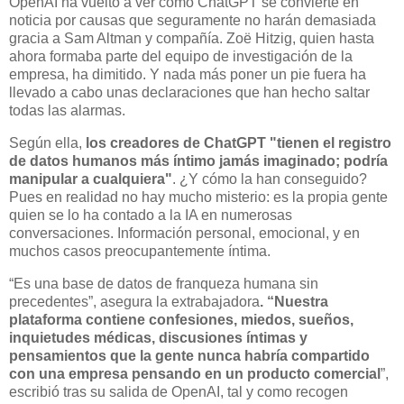
OpenAI ha vuelto a ver cómo ChatGPT se convierte en
noticia por causas que seguramente no harán demasiada
gracia a Sam Altman y compañía. Zoë Hitzig, quien hasta
ahora formaba parte del equipo de investigación de la
empresa, ha dimitido. Y nada más poner un pie fuera ha
llevado a cabo unas declaraciones que han hecho saltar
todas las alarmas.
Según ella,
los creadores de ChatGPT "tienen el registro
de datos humanos más íntimo jamás imaginado; podría
manipular a cualquiera"
. ¿Y cómo la han conseguido?
Pues en realidad no hay mucho misterio: es la propia gente
quien se lo ha contado a la IA en numerosas
conversaciones. Información personal, emocional, y en
muchos casos preocupantemente íntima.
“Es una base de datos de franqueza humana sin
precedentes”, asegura la extrabajadora
. “Nuestra
plataforma contiene confesiones, miedos, sueños,
inquietudes médicas, discusiones íntimas y
pensamientos que la gente nunca habría compartido
con una empresa pensando en un producto comercial
”,
escribió tras su salida de OpenAI, tal y como recogen